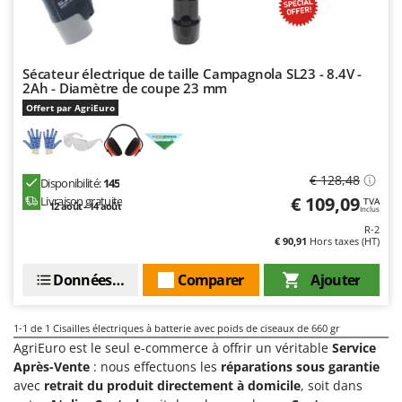
Désherbeurs thermiques et mécaniques
Bosch
Déshumidificateurs
Brumi
Draineuses
BullMach
Sécateur électrique de taille Campagnola SL23 - 8.4V -
2Ah - Diamètre de coupe 23 mm
E
C
Offert par AgriEuro
Échelles en aluminium
C.EL.ME.
Effaroucheurs d'oiseaux
Calory Forni
Effeuilleuses pour olives
Campagnola
€ 128,48
Disponibilité:
145
Égreneuses à maïs
€ 109,09
Campingaz
Livraison gratuite
TVA
12 août - 14 août
Inclus
Électropompes pour la maison et le jardin
Castelgarden
R-2
€ 90,91
Hors taxes (HT)
Éleveuses artificielles pour poussins
Castellari
Données techniques
Comparer
Ajouter
Enfouisseurs de pierres
Ceccato Olindo
Enrouleurs de filets pour olives
Char-Broil
1-1
de 1 Cisailles électriques à batterie avec poids de ciseaux de 660 gr
Épareuses pour tracteur
Classe
AgriEuro est le seul e-commerce à offrir un véritable
Service
Épépineuses
Clementi
Après-Vente
: nous effectuons les
réparations sous garantie
avec
retrait du produit directement à domicile
, soit dans
Équipements de protection des voies respiratoires
Cofra