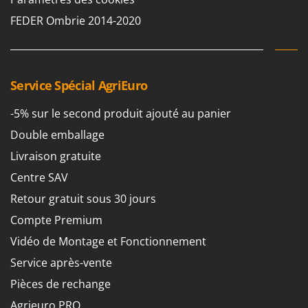
Perches Élagueuses
Francini
FEDER Ombrie 2014-2020
Pétrins à Spirale
G
Piscines
G3 Ferrari
Planteuses de pommes de terre pour tracteur
Gardena
Service Spécial AgriEuro
Plateaux de coupe pour tracteur
Garofalo
Plumeuses
-5% sur le second produit ajouté au panier
GeoTech
Pompes d'irrigation à tracteur
Double emballage
GeoTech Pro
Pompes de transfert
Gierre
Livraison gratuite
Pompes immergées électriques
Ginko - MGM
Centre SAV
Postes à souder
Gipeco
Retour gratuit sous 30 jours
Poussoirs à saucisse
Girmi
Compte Premium
Power Stations - Batteries - Centrales électriques portables
GRAEF
Vidéo de Montage et Fonctionnement
Presses à pellets
Gre
Service après-vente
Pressoirs à fruits
GreenBay
Pièces de rechange
Pressoirs à Raisin
Greenworks
Agrieuro PRO