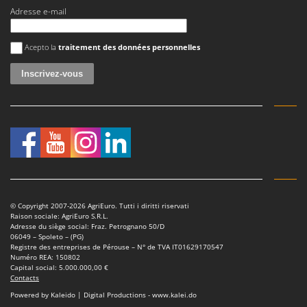
Tondeuses autoportées
Lampacrescia - MGM
Adresse e-mail
Tondeuses débroussailleuses thermiques
Landxcape
Une erreur est survenue
Trancheuses
Acepto la
traitement des données personnelles
LAR Casalinghi
Trancheuses de sol
Lavor
Transpalettes
Linea VZ
Treuils de débardage
Lisam
Tronçonneuses
Lotusgrill
V
M
Vêtements de Sécurité
M.A.I.BO.
Vibroculteurs à tracteur
Macom
© Copyright 2007-2026 AgriEuro. Tutti i diritti riservati
Macte Ovens
Raison sociale: AgriEuro S.R.L.
Adresse du siège social: Fraz. Petrognano 50/D
Makita
06049 – Spoleto – (PG)
Registre des entreprises de Pérouse – N° de TVA IT01629170547
MAMMAMIA
Numéro REA: 150802
Capital social: 5.000.000,00 €
Marcato
Contacts
Marina Systems
Powered by Kaleido | Digital Productions - www.kalei.do