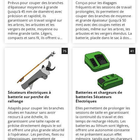
Prévus pour couper des branches
Conçus pour les élagages
Autolaveuses
Ambrogio Robot
d'épaisseur moyenne à grande
fréquents et les sessions de travail
(jusqu'à 45 mm de diamètre) avec
prolongées, ils permettent de
Autres produits
Annovi Reverberi
précision et rapidité, ils
couper des branches de moyenne
garantissent un travail soigné sur
et grande épaisseur (jusqu'à 50
ANTHBOT
les arbres, les arbustes et les
mm) avec des coupes nettes et
B
vergers de petite, moyenne ou
précises, même sur les arbres, les
Balayeuses
Archman
même grande taille. Légers,
arbustes et les vergers étendus. La
compacts et sans fil, ils offrent une
batterie, placée dans le sac à dos
Bancs de scie pour le bois - Scies à bûches
Arco
liberté de mouvement maximale
ou dans le harnais spécial selon le
et sont parfaits pour l'élagage
modèle, allège la main et réduit la
Barbecues
amateur ou pour ceux qui
Ardes
fatigue de l'opérateur, permettant
75
41
privilégient la commodité
de travailler longtemps avec plus
d'utilisation à l'autonomie. En
Bennes pour tracteur
de confort et de continuité. Ils
Argo
remplaçant les batteries
offrent une puissance élevée et
déchargées par d'autres déjà
une longue autonomie, adaptés à
Brosses pour sols extérieurs
Ariete
chargées, vous pouvez prolonger
un usage semi-professionnel ou
leur autonomie. Après utilisation,
professionnel. Pour des
Brouettes à moteur
Artus
il est recommandé de recharger la
performances constantes, il est
batterie, en veillant également à
conseillé de recharger et de
Broyeurs à axe horizontal pour tracteur
Attila
maintenir sa charge pendant les
maintenir la batterie chargée
Sécateurs électriques à
Batteries et chargeurs de
périodes d'inactivité, de nettoyer
lorsqu'elle n'est pas utilisée, ainsi
batterie sur perche de
batteries Sécateurs
Broyeurs de branches et végétaux
Ausonia
soigneusement les lames, de les
que de nettoyer, affûter et
rallonge
Électriques
affûter et de les lubrifier pour
lubrifier régulièrement les lames.
Butteurs pour tracteur
Awelco
maintenir leur efficacité.
Adaptés pour couper les branches
Elles permettent de prolonger les
situées en hauteur sans avoir
sessions de taille en garantissant
recours à une échelle, ils
la continuité du travail et des
C
B
garantissent une taille rapide et
temps de recharge réduits. Les
Chargeurs de batterie - Démarreurs
Baesso
précise directement depuis le sol
batteries au lithium sont légères,
et offrent une plus grande sécurité
offrent une autonomie constante
Charrues pour tracteur
à l'opérateur. Les perches, fixes ou
et ne présentent aucun effet
Bahco
télescopiques, permettent de
mémoire, tandis que les chargeurs