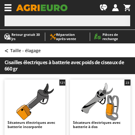
-1
Retour gratuit 30
Réparation
Pièces de
A
A
jrs
après‑vente
rechange
Abris de jardin
ABAC
<
Accessoires pour tracteurs tondeuses autoportés
AgriEuro Premium
Taille - élagage
Aérateurs Scarificateurs pour gazon
AgriEuro TOP-LINE
Cisailles électriques à batterie avec poids de ciseaux de
Arracheuses de pommes de terre pour tracteur
AGT
660 gr
Aspirateurs - Balais Électriques
Aima
121
23
Aspirateurs à cendres
Airmec
Aspirateurs à feuilles sur roues
AL-KO
Aspirateurs de piscine
ALA 2000
Aspirateurs Multifonctions
Alce
Atomiseurs agricoles pour tracteurs
Alpina
Sécateurs électriques avec
Sécateurs électriques avec
batterie incorporée
batterie à dos
Atomiseurs pour traitements
Ama