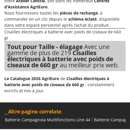
notre
Atelier Central
, soit dans les nombreux
Centres
Comet
d’Assistance AgriEuro
.
F
Fendeuses à bois
Nous fournissons toutes les
pièces de rechange
, à
Cresco
commander en un clic depuis le
schéma éclaté
, disponible
Filets pour la Récolte des olives
Cruccolini
dans votre espace personnel après l’achat du produit.
Filtres pour vin et huile
CTEK
Cisailles électriques à batterie avec poids de ciseaux de 660
gr
Floconneuses
D
Tout pour Taille - élagage
Avec une
Fouloirs - Égrappoirs
Dal Degan
gamme de plus de 219
Cisailles
Fourches pour tracteur
DCG
électriques à batterie avec poids de
ciseaux de 660 gr
au meilleur prix web.
Fours d'extérieur - intérieur pour pizza et cuisine
Deca
Fours électriques
DeWalt
Le Catalogue 2026 AgriEuro
de
Cisailles électriques à
Fraises à neige
Di Martino
batterie avec poids de ciseaux de 660 gr
, constamment
Fraises rotatives pour tracteur
enrichi et mis à jour.
Diavola Pro
Friteuses sans huile
Diesse
Docma
__Altre pagine correlate
G
Générateurs d'air chaud
Dominion
Batterie Campagnola Multifonctions Line 44
Batterie Campagno
Godets à terre basculants pour tracteur
Dreame