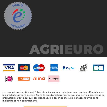
Master
Mastercook
Masterpro
McCulloch
MCH
Michelin
Mille
Minox
Mockmill
More than chef
MOSA
MOVA
Mowox
Les produits présentés font l'objet de mises à jour techniques constantes effectuées par
les producteurs sans préavis (dans le but d'améliorer ou de rationaliser les processus de
MTD
production). C'est pourquoi les données, les descriptions et les images fournis sont
indicatifs et non contraignants.