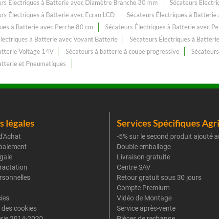
rs Électriques à Batterie avec Diamètre Branche 30 mm
Sécateurs Électr
rs Électriques à Batterie avec Ecran LCD
Sécateurs Électriques à Batteri
ques à Batterie avec Perche 80 cm
Sécateurs Électriques à Batterie avec P
lectriques à Batterie avec Voyant Batterie
Sécateurs Électriques à Batteri
atterie Voltage 14V
Sécateurs à batterie à coupe progressive
Sécateurs 
atterie et Pneumatiques
 légales
Services Spécifiques Agr
d'Achat
-5% sur le second produit ajouté a
paiement
Double emballage
gale
Livraison gratuite
tractation
Centre SAV
rsonnelles
Retour gratuit sous 30 jours
Compte Premium
cies
Vidéo de Montage
 des cookies
Service après-vente
rie 2014-2020
Pièces de rechange