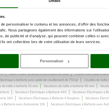
Détails
ies.
 une gamme de plus de 219
Séca
e personnaliser le contenu et les annonces, d'offrir des fonctio
rafic. Nous partageons également des informations sur l'utilisati
, de publicité et d'analyse, qui peuvent combiner celles-ci avec
 constamment enrichi et mis à jour.
ils ont collectées lors de votre utilisation de leurs services.
Personnaliser
fonctions Line 58
Batterie Zanon Multifonctions Drive 300.S - 350.S
0.S
Black Friday Sécateurs Électriques de taille
Cisaille électrique à ba
 électrique à batterie avec poids de cisaillement de 750 gr
Cisailles de taill
 de taille à batterie 35 mm
Sécateurs de taille à batterie 40 mm
Sécate
atterie
Sécateurs Électriques à Batterie 44V
Sécateurs Électriques à B
terie 36V
Sécateurs Électriques à Batterie 4 Ampères
Sécateurs Électr
s à Batterie avec Autonomie 10h
Sécateurs Électriques à Batterie avec Au