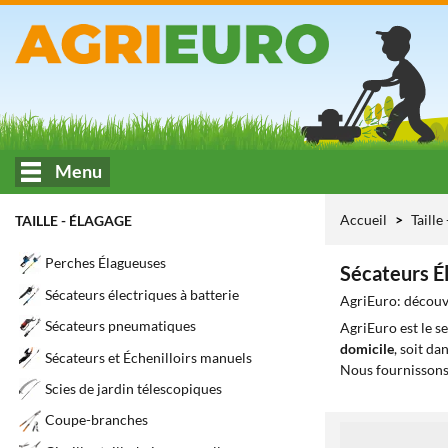
Menu
Accueil
Taille
TAILLE - ÉLAGAGE
Perches Élagueuses
Sécateurs É
Sécateurs électriques à batterie
AgriEuro: découvr
Sécateurs pneumatiques
AgriEuro est le s
domicile
, soit da
Sécateurs et Échenilloirs manuels
Nous fournissons
Scies de jardin télescopiques
Coupe-branches
1