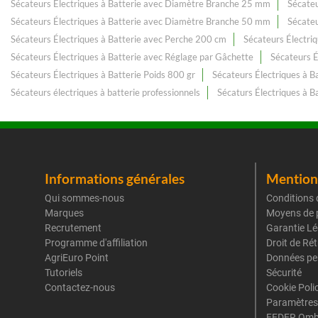
Sécateurs Électriques à Batterie avec Diamètre Branche 25 mm
Sécateu
Sécateurs Électriques à Batterie avec Diamètre Branche 50 mm
Sécateu
Sécateurs Électriques à Batterie avec Perche 200 cm
Sécateurs Électri
Sécateurs Électriques à Batterie avec Réglage par Gâchette
Sécateurs É
Sécateurs Électriques à Batterie Poids 800 gr
Sécateurs Électriques à B
Sécateurs électriques à batterie professionnels
Sécaturs Électriques à B
Informations générales
Mentions
Qui sommes-nous
Conditions 
Marques
Moyens de 
Recrutement
Garantie Lé
Programme d'affiliation
Droit de Ré
AgriEuro Point
Données pe
Tutoriels
Sécurité
Contactez-nous
Cookie Poli
Paramètres
FEDER Omb