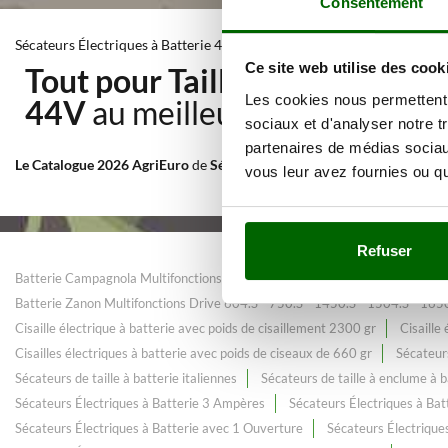
Consentement
Sécateurs Électriques à Batterie 44V
Ce site web utilise des cook
Tout pour Taille - élagage
Avec
Les cookies nous permettent d
44V
au meilleur prix web.
sociaux et d'analyser notre t
partenaires de médias sociaux
Le Catalogue 2026 AgriEuro
de
Sécateurs Électriques à Batterie 44V
,
vous leur avez fournies ou qu'
Refuser
Batterie Campagnola Multifonctions Line 44
Batterie Campagnola Multi
Batterie Zanon Multifonctions Drive 604.S - 750.S - 1450.S - 1504.S - 165
Cisaille électrique à batterie avec poids de cisaillement 2300 gr
Cisaille
Cisailles électriques à batterie avec poids de ciseaux de 660 gr
Sécateurs
Sécateurs de taille à batterie italiennes
Sécateurs de taille à enclume à b
Sécateurs Électriques à Batterie 3 Ampères
Sécateurs Électriques à Bat
Sécateurs Électriques à Batterie avec 1 Ouverture
Sécateurs Électrique