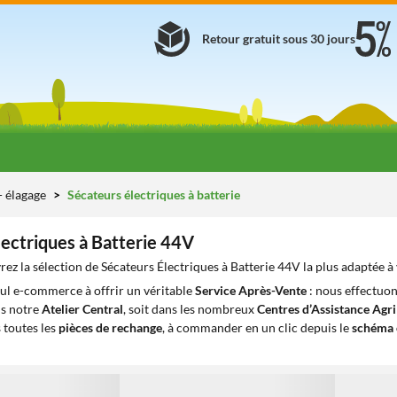
Retour gratuit sous 30 jours
 - élagage
Sécateurs électriques à batterie
lectriques à Batterie 44V
ez la sélection de Sécateurs Électriques à Batterie 44V la plus adaptée à
eul e-commerce à offrir un véritable
Service Après-Vente
: nous effectuon
ns notre
Atelier Central
, soit dans les nombreux
Centres d’Assistance Agr
 toutes les
pièces de rechange
, à commander en un clic depuis le
schéma 
1
1