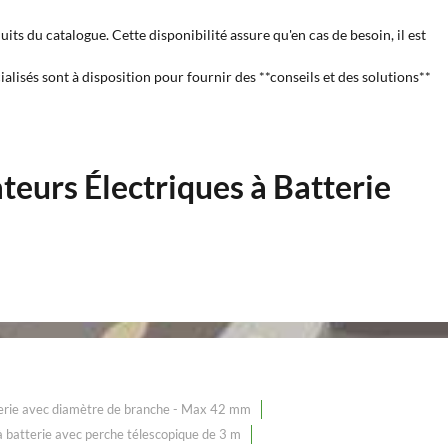
its du catalogue. Cette disponibilité assure qu'en cas de besoin, il est
alisés sont à disposition pour fournir des **conseils et des solutions**
teurs Électriques à Batterie
tterie avec diamètre de branche - Max 42 mm
e à batterie avec perche télescopique de 3 m