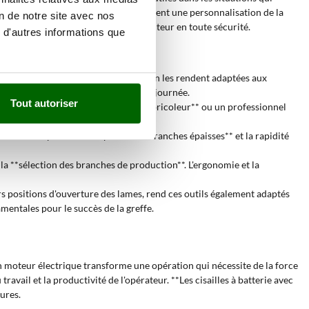
tions d'ouverture de la lame** permettent une personnalisation de la
on de notre site avec nos
ent pour atteindre les branches en hauteur en toute sécurité.
 d'autres informations que
u'à **25 mm** et leur vitesse d'exécution les rendent adaptées aux
iennent l'opérabilité pendant toute la journée.
Tout autoriser
rie est extrêmement efficace pour un **bricoleur** ou un professionnel
ture de la plante.
outils. La **capacité de coupe sur des branches épaisses** et la rapidité
our la **sélection des branches de production**. L'ergonomie et la
urs positions d'ouverture des lames, rend ces outils également adaptés
amentales pour le succès de la greffe.
'un moteur électrique transforme une opération qui nécessite de la force
ravail et la productivité de l'opérateur. **Les cisailles à batterie avec
ures.