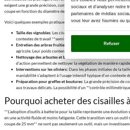
exigent une grande précision, comme la taille des plantes délicates ou 
sociaux et d'analyser notre t
coupe en fonction du diamètre de la branche à sectionner. L'utilisation
partenaires de médias sociaux
vous leur avez fournies ou qu'
Voici quelques exemples pratiques d'utilisation :
Taille des vignobles
: Les cisailles à batterie sont l'outil idéal 
contextes de travail **semi-pro** ou **industriel**, où la produc
Refuser
Entretien des arbres fruitiers
: Pour la **taille des jeunes arbre
agricole. Leur poids contenu et la **coupe progressive** permett
Nettoyage des arbustes et buissons
: L'entretien des plantes orne
d'action permettent de nettoyer la végétation de manière rapid
Interventions sur les oliviers
: Dans les phases initiales de la tail
maniabilité s'adaptent à l'usage intensif typique d'un contexte d
Préparation pour greffes et boutures
: La grande précision de co
aux travaux délicats. La possibilité d'un **contrôle millimétriqu
Pourquoi acheter des cisailles 
**L'adoption d'outils à batterie pour la taille représente une évolutio
en une activité fluide et moins fatigante. Cette transition vers un outil 
coupe de 25 mm** ne sont pas seulement un outil, mais un investissemen