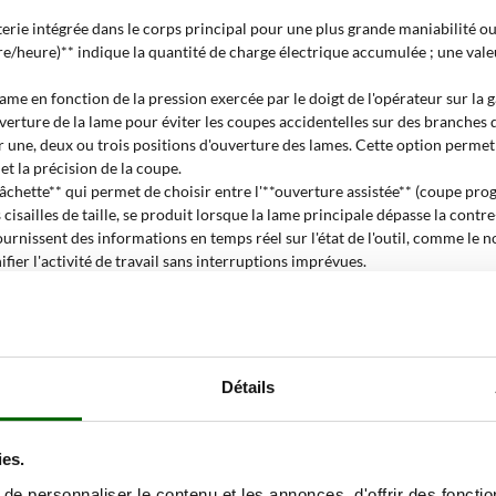
rie intégrée dans le corps principal pour une plus grande maniabilité ou u
re/heure)** indique la quantité de charge électrique accumulée ; une val
me en fonction de la pression exercée par le doigt de l'opérateur sur la
ouverture de la lame pour éviter les coupes accidentelles sur des branches d
oir une, deux ou trois positions d'ouverture des lames. Cette option perme
et la précision de la coupe.
âchette** qui permet de choisir entre l'**ouverture assistée** (coupe pro
cisailles de taille, se produit lorsque la lame principale dépasse la contr
rnissent des informations en temps réel sur l'état de l'outil, comme le n
fier l'activité de travail sans interruptions imprévues.
ct, adaptées aux tailles détaillées ou dans des espaces restreints. L'opti
ux en hauteur en toute sécurité.
 g**, a un impact direct sur le confort et la durée des sessions de travail. 
Détails
batterie avec coupe de 25 mm ?
'étend à une variété de contextes**, de l'entretien amateur des espaces ver
ies.
ns les **vignobles**, les **vergers**, et pour **l'entretien des haies** et
avail prolongées sans provoquer de fatigue. Les modèles dotés de **coupe p
e personnaliser le contenu et les annonces, d'offrir des fonctio