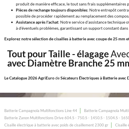
produit de manière efficace, le tout sans frais supplémentaires p
Pièces de rechange toujours disponibles
: Notre entrepôt central
possible de procéder rapidement au remplacement des composants
Assistance après l'achat
: Notre service d'assistance technique o
à d'éventuels problèmes, garantissant un support constant dans 
Explorez notre sélection de cisailles à batterie avec coupe de 25 mm e
Tout pour Taille - élagage
Avec
avec Diamètre Branche 25 
Le Catalogue 2026 AgriEuro
de
Sécateurs Électriques à Batterie ave
Batterie Campagnola Multifonctions Line 44
Batterie Campagnola Multi
Batterie Zanon Multifonctions Drive 604.S - 750.S - 1450.S - 1504.S - 165
Cisaille électrique à batterie avec poids de cisaillement 2300 gr
Cisaille