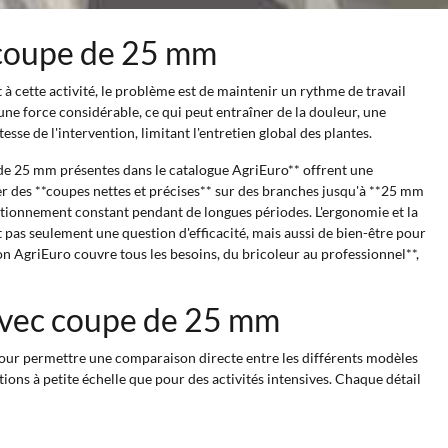
ec coupe de 25 mm
à cette activité, le problème est de maintenir un rythme de travail
 une force considérable, ce qui peut entraîner de la douleur, une
sse de l'intervention, limitant l'entretien global des plantes.
upe de 25 mm présentes dans le catalogue AgriEuro** offrent une
tuer des **coupes nettes et précises** sur des branches jusqu'à **25 mm
ctionnement constant pendant de longues périodes. L'ergonomie et la
 pas seulement une question d'efficacité, mais aussi de bien-être pour
tion AgriEuro couvre tous les besoins, du bricoleur au professionnel**,
e avec coupe de 25 mm
é pour permettre une comparaison directe entre les différents modèles
ions à petite échelle que pour des activités intensives. Chaque détail