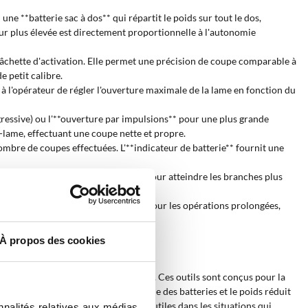
ne **batterie sac à dos** qui répartit le poids sur tout le dos,
eur plus élevée est directement proportionnelle à l'autonomie
 gâchette d'activation. Elle permet une précision de coupe comparable à
e petit calibre.
t à l'opérateur de régler l'ouverture maximale de la lame en fonction du
gressive) ou l'**ouverture par impulsions** pour une plus grande
e-lame, effectuant une coupe nette et propre.
ombre de coupes effectuées. L'**indicateur de batterie** fournit une
on d'**usage sur perche** est conçue pour atteindre les branches plus
Les cisailles plus légères sont idéales pour les opérations prolongées,
À propos des cookies
ts aux interventions professionnelles. Ces outils sont conçus pour la
 des arbustes ornementaux. L'autonomie des batteries et le poids réduit
rogressive** sont particulièrement utiles dans les situations qui
nnalités relatives aux médias