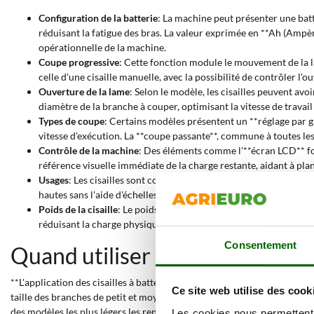
Configuration de la batterie
: La machine peut présenter une batte
réduisant la fatigue des bras. La valeur exprimée en **Ah (Ampè
opérationnelle de la machine.
Coupe progressive
: Cette fonction module le mouvement de la la
celle d'une cisaille manuelle, avec la possibilité de contrôler l'
Ouverture de la lame
: Selon le modèle, les cisailles peuvent av
diamètre de la branche à couper, optimisant la vitesse de travail 
Types de coupe
: Certains modèles présentent un **réglage par g
vitesse d'exécution. La **coupe passante**, commune à toutes les 
Contrôle de la machine
: Des éléments comme l'**écran LCD** fou
référence visuelle immédiate de la charge restante, aidant à plani
Usages
: Les cisailles sont conçues pour un **usage manuel** dire
hautes sans l'aide d'échelles, offrant une solution pour les trava
Poids de la cisaille
: Le poids de l'outil, qui varie de **470 à 1090
réduisant la charge physique sur les bras et les épaules.
Consentement
Quand utiliser des cisailles à 
**L'application des cisailles à batterie avec une coupe jusqu'à 25 mm s
Ce site web utilise des cook
taille des branches de petit et moyen calibre, une opération courante da
des modèles les plus légers les rendent idéaux pour des sessions de tr
Les cookies nous permettent d