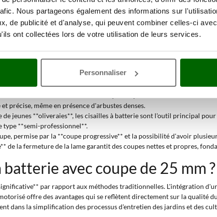
la préparation des branches pour les greffes. **Les différentes configura
rafic. Nous partageons également des informations sur l'utilisati
 d'une **perche de rallonge** transforme les cisailles en un outil polyval
, de publicité et d'analyse, qui peuvent combiner celles-ci avec
ils ont collectées lors de votre utilisation de leurs services.
pour la taille à sec des vignes. Leur capacité de coupe sur des branches jusq
tivité est un facteur clé. Les modèles avec une **batterie sac à dos** sout
Personnaliser
s** ou le nettoyage des branches mortes, l'utilisation de cisailles à batte
ent de travailler avec agilité entre les branches sans endommager la struc
mentales et des haies est une activité qui tire parti de l'efficacité de ces 
e et précise, même en présence d'arbustes denses.
le de jeunes **oliveraies**, les cisailles à batterie sont l'outil principal p
e type **semi-professionnel**.
upe, permise par la **coupe progressive** et la possibilité d'avoir plusie
e** de la fermeture de la lame garantit des coupes nettes et propres, fond
à batterie avec coupe de 25 mm ?
n significative** par rapport aux méthodes traditionnelles. L'intégration d
motorisé offre des avantages qui se reflètent directement sur la qualité du t
t dans la simplification des processus d'entretien des jardins et des cult