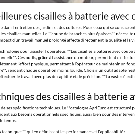
eilleures cisailles à batterie av
ans l'entretien des jardins et des cultures. Pour ceux qui se consacrent 
 les cisailles manuelles. La **coupe de branches plus épaisses** nécessite
mpact d'un travail manuel prolongé affecte directement la qualité et la vite
a technologie pour assister l'opérateur. **Les cisailles à batterie avec co
ionnelle**. Ces outils, grâce à l'assistance du moteur, permettent d'effec
ètement l'effort physique, permettant à l'opérateur de maintenir un fon
**, rendant chaque opération moins lourde. Choisir un outil adapté n'est
ffectuer le travail avec plus de rapidité et de précision. **La vaste sélec
chniques des cisailles à batteri
ve de ses spécifications techniques. Le **catalogue AgriEuro est structur
ondent aux besoins opérationnels spécifiques, aussi bien pour des intervent
 le temps.
s techniques** qui en définissent les performances et l'applicabilité :