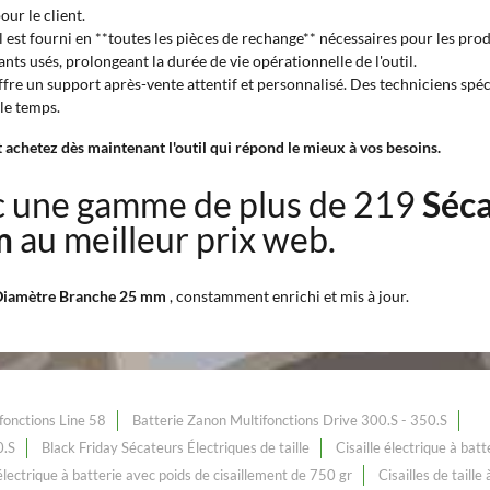
our le client.
 est fourni en **toutes les pièces de rechange** nécessaires pour les produ
 usés, prolongeant la durée de vie opérationnelle de l'outil.
ffre un support après-vente attentif et personnalisé. Des techniciens spéci
le temps.
t achetez dès maintenant l'outil qui répond le mieux à vos besoins.
 une gamme de plus de 219
Séca
mm
au meilleur prix web.
c Diamètre Branche 25 mm
, constamment enrichi et mis à jour.
fonctions Line 58
Batterie Zanon Multifonctions Drive 300.S - 350.S
0.S
Black Friday Sécateurs Électriques de taille
Cisaille électrique à ba
 électrique à batterie avec poids de cisaillement de 750 gr
Cisailles de taill