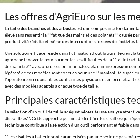
Les offres d'AgriEuro sur les m
La
taille des branches et des arbustes
est une composante fondamentale d
élevé sans ressentir la **fatigue des mains et des poignets** causée par
productivité réduite et même des interruptions forcées de l'activité. L'i
Une solution efficace réside dans l'utilisation d'outils qui intègrent l
approche innovante pour surmonter les difficultés de la **taille tradit
de diamètre** avec une pression minimale. Cela élimine presque compl
légèreté de ces modèles sont conçues pour une **maniabilité supérieure
l'opérateur, en réduisant les contraintes physiques et en permettant d'e
avec des modèles adaptés à chaque type de taille.
Principales caractéristiques te
La sélection d'un outil de taille adéquat nécessite une analyse attenti
disponibles**. Cette approche permet d'identifier les cisailles qui rép
technique contribue à la sélection d'un outil performant et fiable dans
**Les cisailles à batterie sont caractérisées par une série de paramètre