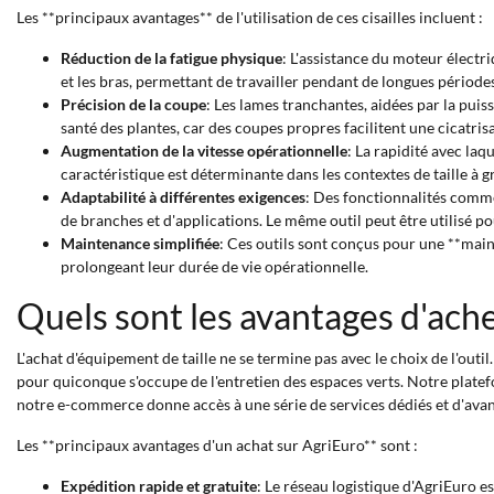
Les **principaux avantages** de l'utilisation de ces cisailles incluent :
Réduction de la fatigue physique
: L'assistance du moteur électri
et les bras, permettant de travailler pendant de longues périodes
Précision de la coupe
: Les lames tranchantes, aidées par la puis
santé des plantes, car des coupes propres facilitent une cicatris
Augmentation de la vitesse opérationnelle
: La rapidité avec la
caractéristique est déterminante dans les contextes de taille à gr
Adaptabilité à différentes exigences
: Des fonctionnalités comme 
de branches et d'applications. Le même outil peut être utilisé po
Maintenance simplifiée
: Ces outils sont conçus pour une **mai
prolongeant leur durée de vie opérationnelle.
Quels sont les avantages d'ache
L'achat d'équipement de taille ne se termine pas avec le choix de l'ou
pour quiconque s'occupe de l'entretien des espaces verts. Notre platef
notre e-commerce donne accès à une série de services dédiés et d'avan
Les **principaux avantages d'un achat sur AgriEuro** sont :
Expédition rapide et gratuite
: Le réseau logistique d'AgriEuro e