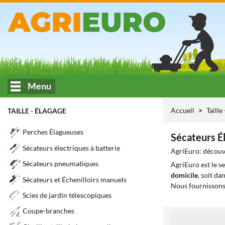
Menu
Accueil
Taille
TAILLE - ÉLAGAGE
Perches Élagueuses
Sécateurs É
Sécateurs électriques à batterie
AgriEuro: découvr
Sécateurs pneumatiques
AgriEuro est le s
domicile
, soit da
Sécateurs et Échenilloirs manuels
Nous fournissons
Scies de jardin télescopiques
Coupe-branches
1