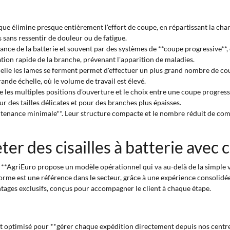
que élimine presque entièrement l'effort de coupe, en répartissant la charg
 sans ressentir de douleur ou de fatigue.
sance de la batterie et souvent par des systèmes de **coupe progressive**,
ation rapide de la branche, prévenant l'apparition de maladies.
quelle les lames se ferment permet d'effectuer un plus grand nombre de co
ande échelle, où le volume de travail est élevé.
les multiples positions d'ouverture et le choix entre une coupe progressi
ur des tailles délicates et pour des branches plus épaisses.
ntenance minimale**. Leur structure compacte et le nombre réduit de comp
ter des cisailles à batterie ave
til. **AgriEuro propose un modèle opérationnel qui va au-delà de la simple
orme est une référence dans le secteur, grâce à une expérience consolidée
tages exclusifs, conçus pour accompagner le client à chaque étape.
st optimisé pour **gérer chaque expédition directement depuis nos centres