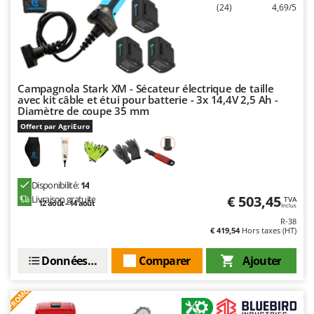
(24)
4,69/5
Campagnola Stark XM - Sécateur électrique de taille
avec kit câble et étui pour batterie - 3x 14,4V 2,5 Ah -
Diamètre de coupe 35 mm
Offert par AgriEuro
Disponibilité:
14
€ 503,45
Livraison gratuite
TVA
12 août - 14 août
Inclus
R-38
€ 419,54
Hors taxes (HT)
Données techniques
Comparer
Ajouter
PROMO