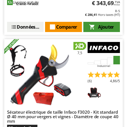
€ 343,69
Livraison gratuite
TVA
12 août - 14 août
Inclus
R-5
€ 286,41
Hors taxes (HT)
Données techniques
Comparer
Ajouter
+100 VENDUS
7,5
Industriel
(6)
4,86/5
Sécateur électrique de taille Infaco F3020 - Kit standard
Ø 40 mm pour vergers et vignes - Diamètre de coupe 40
mm