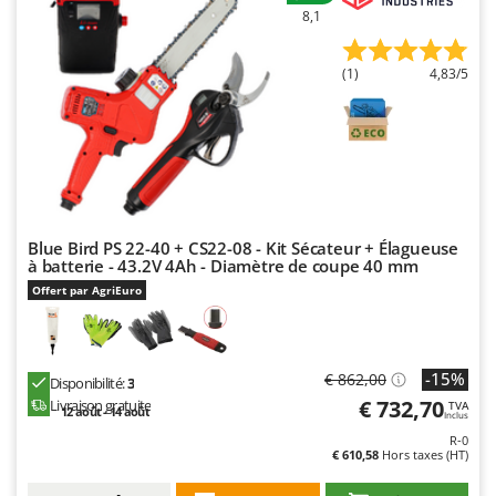
8,1
(1)
4,83/5
Blue Bird PS 22-40 + CS22-08 - Kit Sécateur + Élagueuse
à batterie - 43.2V 4Ah - Diamètre de coupe 40 mm
Offert par AgriEuro
-15%
€ 862,00
Disponibilité:
3
€ 732,70
Livraison gratuite
TVA
12 août - 14 août
Inclus
R-0
€ 610,58
Hors taxes (HT)