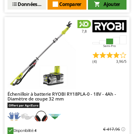
Données techniques
Comparer
Ajouter
7,8
Semi-Pro
(4)
3,96/5
Échenilloir à batterie RYOBI RY18PLA-0 - 18V - 4Ah -
Diamètre de coupe 32 mm
Offert par AgriEuro
€ 417,96
Disponibilité:
4