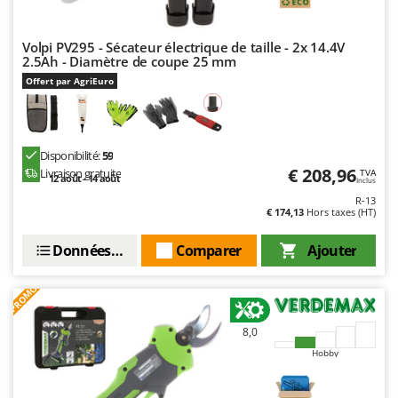
Stiga
Stocker
Volpi PV295 - Sécateur électrique de taille - 2x 14.4V
2.5Ah - Diamètre de coupe 25 mm
Sunseeker
Offert par AgriEuro
T
Tecla
TecnoGen
Disponibilité:
59
Tellarini Pompe
€ 208,96
Livraison gratuite
TVA
12 août - 14 août
Inclus
Telwin
R-13
€ 174,13
Hors taxes (HT)
Tenco
Tineco
Données techniques
Comparer
Ajouter
Titania
PROMO
Tornado
Tre Spade
8,0
Trev - Abrek - TecnoVIR
Hobby
Trotec