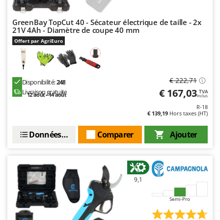
GreenBay TopCut 40 - Sécateur électrique de taille - 2x
21V 4Ah - Diamètre de coupe 40 mm
Offert par AgriEuro
€ 222,71
Disponibilité:
248
€ 167,03
Livraison gratuite
TVA
12 août - 14 août
Inclus
R-18
€ 139,19
Hors taxes (HT)
Données techniques
Comparer
Ajouter
9,1
Semi-Pro