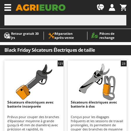
-1
Retour gratuit 30
Réparation
Pièces de
A
A
jrs
après‑vente
rechange
Abris de jardin
ABAC
Accessoires pour tracteurs tondeuses autoportés
AgriEuro Premium
Black Friday Sécateurs Électriques de taille
Aérateurs Scarificateurs pour gazon
AgriEuro TOP-LINE
121
23
Arracheuses de pommes de terre pour tracteur
AGT
Aspirateurs - Balais Électriques
Aima
Aspirateurs à cendres
Airmec
Aspirateurs à feuilles sur roues
AL-KO
Aspirateurs de piscine
ALA 2000
Sécateurs électriques avec
Sécateurs électriques avec
batterie incorporée
batterie à dos
Aspirateurs Multifonctions
Alce
Prévus pour couper des branches
Conçus pour les élagages
Atomiseurs agricoles pour tracteurs
Alpina
d'épaisseur moyenne à grande
fréquents et les sessions de travail
(jusqu'à 45 mm de diamètre) avec
prolongées, ils permettent de
Atomiseurs pour traitements
Ama
précision et rapidité, ils
couper des branches de moyenne