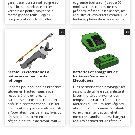
garantissent un travail soigné sur
et grande épaisseur (jusqu'à 50
Autolaveuses
Ambrogio Robot
les arbres, les arbustes et les
mm) avec des coupes nettes et
vergers de petite, moyenne ou
précises, même sur les arbres, les
Autres produits
Annovi Reverberi
même grande taille. Légers,
arbustes et les vergers étendus. La
compacts et sans fil, ils offrent une
batterie, placée dans le sac à dos
ANTHBOT
liberté de mouvement maximale
ou dans le harnais spécial selon le
B
et sont parfaits pour l'élagage
modèle, allège la main et réduit la
Balayeuses
Archman
amateur ou pour ceux qui
fatigue de l'opérateur, permettant
75
42
privilégient la commodité
de travailler longtemps avec plus
Bancs de scie pour le bois - Scies à bûches
Arco
d'utilisation à l'autonomie. En
de confort et de continuité. Ils
remplaçant les batteries
offrent une puissance élevée et
Barbecues
déchargées par d'autres déjà
une longue autonomie, adaptés à
Ardes
chargées, vous pouvez prolonger
un usage semi-professionnel ou
leur autonomie. Après utilisation,
professionnel. Pour des
Bennes pour tracteur
Argo
il est recommandé de recharger la
performances constantes, il est
batterie, en veillant également à
conseillé de recharger et de
Brosses pour sols extérieurs
Ariete
maintenir sa charge pendant les
maintenir la batterie chargée
Sécateurs électriques à
Batteries et chargeurs de
périodes d'inactivité, de nettoyer
lorsqu'elle n'est pas utilisée, ainsi
Brouettes à moteur
batterie sur perche de
batteries Sécateurs
Artus
soigneusement les lames, de les
que de nettoyer, affûter et
rallonge
Électriques
affûter et de les lubrifier pour
lubrifier régulièrement les lames.
Broyeurs à axe horizontal pour tracteur
Attila
maintenir leur efficacité.
Adaptés pour couper les branches
Elles permettent de prolonger les
situées en hauteur sans avoir
sessions de taille en garantissant
Broyeurs de branches et végétaux
Ausonia
recours à une échelle, ils
la continuité du travail et des
garantissent une taille rapide et
temps de recharge réduits. Les
Butteurs pour tracteur
Awelco
précise directement depuis le sol
batteries au lithium sont légères,
et offrent une plus grande sécurité
offrent une autonomie constante
à l'opérateur. Les perches, fixes ou
et ne présentent aucun effet
C
B
télescopiques, permettent de
mémoire, tandis que les chargeurs
Chargeurs de batterie - Démarreurs
régler la hauteur de travail tout en
Baesso
rapides permettent de rétablir
conservant stabilité et contrôle.
rapidement la pleine efficacité
Idéales pour l'entretien des
Charrues pour tracteur
d'une ou plusieurs batteries.
Bahco
arbres, des haies et des vignobles,
Disposer d'une batterie de