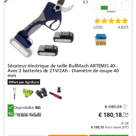
Worx
8,9
Hobby
Y
Yard Force
(250)
4,83/5
Z
Zanon
Zephir
ZGrills
Zodiac
Sécateur électrique de taille BullMach ARTEMIS 40 -
Avec 2 batteries de 21V/2Ah - Diamètre de coupe 40
Zomax
mm
Offert par AgriEuro
€ 240,24
Disponibilité:
903
€ 180,18
Livraison gratuite
TVA
12 août - 14 août
Inclus
R-28
€ 150,15
Hors taxes (HT)