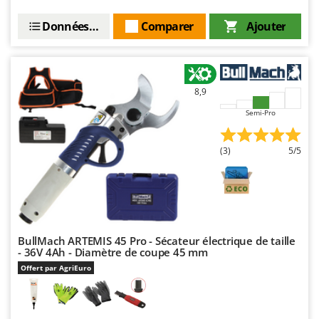
Oriental Koshin
Données techniques
Comparer
Ajouter
Outdoorchef
P
Palazzetti
Palumbo Pavi
8,9
Partisani
Semi-Pro
Paterlini
(3)
5/5
Philips
Pramac
Prismafood
R
R.G.V.
BullMach ARTEMIS 45 Pro - Sécateur électrique de taille
- 36V 4Ah - Diamètre de coupe 45 mm
Rato
Offert par AgriEuro
Reber
Redback