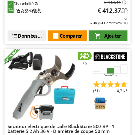
€ 443,41
Resto Italia
Disponibilité:
74
€ 412,37
Livraison gratuite
TVA
Ribimex
12 août - 14 août
Inclus
R-51
Ripartrak
€ 343,64
Hors taxes (HT)
Ritter
Données techniques
Comparer
Ajouter
River Systems
Robomow
+500 VENDUS
Rossofuoco
7,9
Rover Pompe
Royal Food
Semi-Pro
Ryobi
(51)
4,71/5
S
S.T.P.
Santos
Sbaraglia
Sécateur électrique de taille BlackStone 500-BP - 1
Schnitzer
batterie 5.2 Ah 36 V - Diamètre de coupe 50 mm