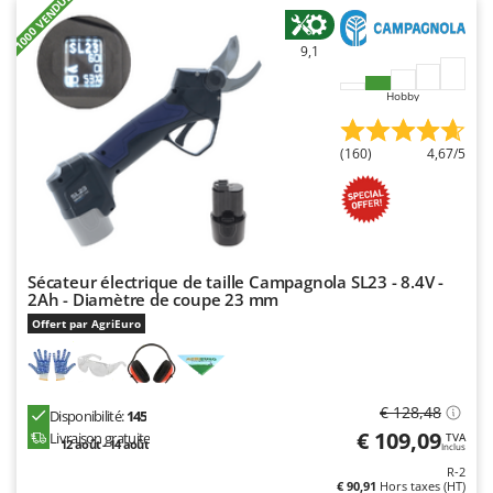
N
+1000 VENDUS
New O.M.R.A.
Nilfisk
9,1
Ninja
Hobby
Novatec
Novital
(160)
4,67/5
NuAir
NuovaFac
O
Officine Savioli
Sécateur électrique de taille Campagnola SL23 - 8.4V -
2Ah - Diamètre de coupe 23 mm
Oliviero
Offert par AgriEuro
Olix
OMA
Omas
€ 128,48
Disponibilité:
145
€ 109,09
Livraison gratuite
Ompagrill
TVA
12 août - 14 août
Inclus
Ooni
R-2
€ 90,91
Hors taxes (HT)