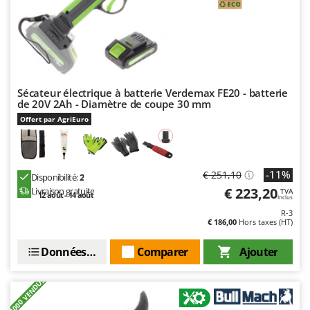
Troy-Bilt
U
Udor
Unger
Sécateur électrique à batterie Verdemax FE20 - batterie
V
de 20V 2Ah - Diamètre de coupe 30 mm
Verdemax
Offert par AgriEuro
Vesco
Volpi
-11%
€ 251,10
Disponibilité:
2
W
Waldner
€ 223,20
Livraison gratuite
TVA
12 août - 14 août
Inclus
Weber
R-3
€ 186,00
Hors taxes (HT)
WIDU
Données techniques
Comparer
Ajouter
Wiper EcoRobot
Wolf Garten
+1000 VENDUS
Wortex