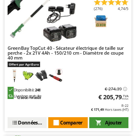
Master
(276)
4,74/5
Mastercook
Masterpro
McCulloch
MCH
GreenBay TopCut 40 - Sécateur électrique de taille sur
Michelin
perche - 2x 21V 4Ah - 150/210 cm - Diamètre de coupe
40 mm
Mille
Offert par AgriEuro
Minox
Mockmill
More than chef
€ 274,39
Disponibilité:
248
MOSA
€ 205,79
Livraison gratuite
TVA
12 août - 14 août
Inclus
MOVA
R-22
€ 171,49
Hors taxes (HT)
Mowox
MTD
Données techniques
Comparer
Ajouter