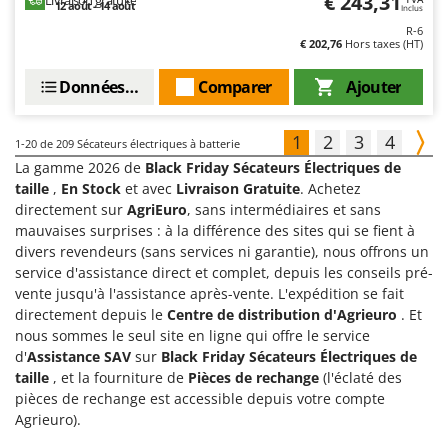
€ 243,31
12 août - 14 août
Inclus
R-6
€ 202,76
Hors taxes (HT)
Données techniques
Comparer
Ajouter
1
2
3
4
1-20
de 209 Sécateurs électriques à batterie
La gamme 2026 de
Black Friday Sécateurs Électriques de
taille
,
En Stock
et avec
Livraison Gratuite
. Achetez
directement sur
AgriEuro
, sans intermédiaires et sans
mauvaises surprises : à la différence des sites qui se fient à
divers revendeurs (sans services ni garantie), nous offrons un
service d'assistance direct et complet, depuis les conseils pré-
vente jusqu'à l'assistance après-vente. L'expédition se fait
directement depuis le
Centre de distribution d'Agrieuro
. Et
nous sommes le seul site en ligne qui offre le service
d'
Assistance SAV
sur
Black Friday Sécateurs Électriques de
taille
, et la fourniture de
Pièces de rechange
(l'éclaté des
pièces de rechange est accessible depuis votre compte
Agrieuro).