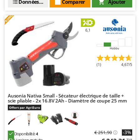
Données techniques
Comparer
Ajouter
PROMO
6,1
Hobby
(1)
4,67/5
Ausonia Nativa Small - Sécateur électrique de taille +
scie pliable - 2x 16.8V 2Ah - Diamètre de coupe 25 mm
Offert par AgriEuro
-3%
€ 251,90
Disponibilité:
4
Livraison gratuite
TVA