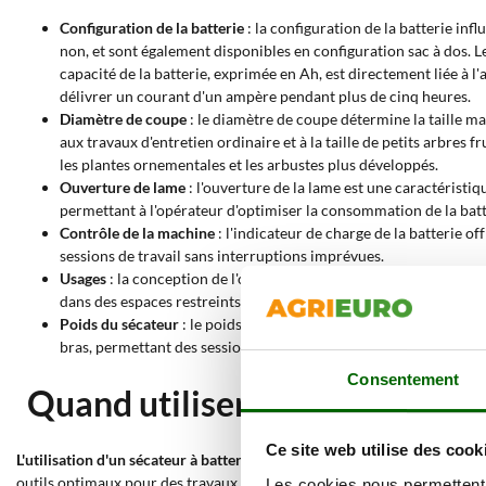
Configuration de la batterie
: la configuration de la batterie infl
non, et sont également disponibles en configuration sac à dos. Les
capacité de la batterie, exprimée en Ah, est directement liée à l'
délivrer un courant d'un ampère pendant plus de cinq heures.
Diamètre de coupe
: le diamètre de coupe détermine la taille 
aux travaux d'entretien ordinaire et à la taille de petits arbres
les plantes ornementales et les arbustes plus développés.
Ouverture de lame
: l'ouverture de la lame est une caractéristiq
permettant à l'opérateur d'optimiser la consommation de la batt
Contrôle de la machine
: l'indicateur de charge de la batterie o
sessions de travail sans interruptions imprévues.
Usages
: la conception de l'outil définit son champ d'application
dans des espaces restreints. L'usage sur perche est pensé pour les
Poids du sécateur
: le poids du sécateur avec batterie insérée e
bras, permettant des sessions de travail prolongées et une meill
Consentement
Quand utiliser une paire de sé
Ce site web utilise des cook
L'utilisation d'un sécateur à batterie avec coupe à enclume se montre 
outils optimaux pour des travaux spécifiques. Ils sont idéaux pour
la t
Les cookies nous permettent d