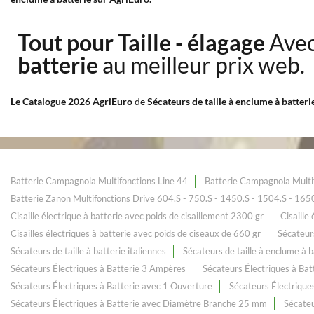
Tout pour Taille - élagage
Avec
batterie
au meilleur prix web.
Le Catalogue 2026 AgriEuro
de
Sécateurs de taille à enclume à batteri
Batterie Campagnola Multifonctions Line 44
Batterie Campagnola Multi
Batterie Zanon Multifonctions Drive 604.S - 750.S - 1450.S - 1504.S - 165
Cisaille électrique à batterie avec poids de cisaillement 2300 gr
Cisaille
Cisailles électriques à batterie avec poids de ciseaux de 660 gr
Sécateurs
Sécateurs de taille à batterie italiennes
Sécateurs de taille à enclume à b
Sécateurs Électriques à Batterie 3 Ampères
Sécateurs Électriques à Bat
Sécateurs Électriques à Batterie avec 1 Ouverture
Sécateurs Électrique
Sécateurs Électriques à Batterie avec Diamètre Branche 25 mm
Sécateu