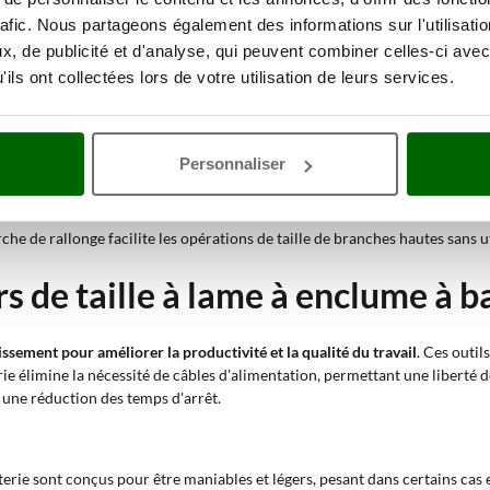
pérateur. Le système de coupe à enclume, qui minimise les dommages aux tiss
rafic. Nous partageons également des informations sur l'utilisati
, de publicité et d'analyse, qui peuvent combiner celles-ci avec
ils ont collectées lors de votre utilisation de leurs services.
coupe de 36-40 mm, il est possible de couper avec précision des branche
rture de lame permet d'optimiser le travail et la consommation d'énergie
Personnaliser
e machine avec un diamètre de coupe supérieur, de 41-50 mm, pour un trava
rs, avec un poids contenu d'environ 1100-1200 g, facilite la maniabilité
 de rallonge facilite les opérations de taille de branches hautes sans util
 de taille à lame à enclume à ba
issement pour améliorer la productivité et la qualité du travail
. Ces outil
rie élimine la nécessité de câbles d'alimentation, permettant une liberté 
 une réduction des temps d'arrêt.
tterie sont conçus pour être maniables et légers, pesant dans certains cas 