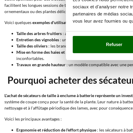
facilitent les longues sessions de travail, réduisant la fatigue de l'o
sociaux et d'analyser notre t
ornementaux ou des plantes délicates.
partenaires de médias sociaux
vous leur avez fournies ou qu'
Voici quelques
exemples d'utilisation
avec références techniques :
Taille des arbres fruitiers
: avec un modèle ayant un diamètre de 
Entretien des vignobles
: un sécateur avec deux positions d'ouve
Refuser
Taille des oliviers
: les branches les plus résistantes exigent un
Mise en forme des haies et arbustes
: l'usage manuel des sécateu
inconfortables.
Travaux en grande hauteur
: un modèle compatible avec une perche
Pourquoi acheter des sécateurs
L'achat de sécateurs de taille à enclume à batterie représente un invest
système de coupe conçu pour la santé de la plante. Leur nature à batte
nettoyage et à l'affûtage périodique des lames, avec pour conséquence
Voici les principaux avantages :
Ergonomie et réduction de l'effort physique
: les sécateurs à ba