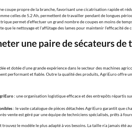
e coupe propre de la branche, favorisant une cicatrisation rapide et rédui
comme celles de 5.2 Ah, permettent de travailler pendant de longues pério
ctrique permet d'effectuer un grand nombre de coupes en moins de temps qu
ite que le nettoyage et l'affûtage des lames pour maintenir l'efficacité de
eter une paire de sécateurs de t
idée et dotée d'une grande expérience dans le secteur des machines agrico
ement performant et fiable. Outre la qualité des produits, AgriEuro offre u
AgriEuro
: une organisation logistique efficace et des entrepôts répartis s
onibles
: le vaste catalogue de pièces détachées AgriEuro garantit que ch
près-vente est géré par une équipe de techniciens spécialisés, prêts à four
uvez le modèle le plus adapté à vos besoins. La taille n'a jamais été aus