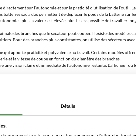
ue directement sur l'autonomie et sur la praticité d'utilisation de l'outil.
 batteries sac à dos permettent de déplacer le poids de la batterie sur les
autonomie : plus la valeur est élevée, plus il sera possible de travailler 
maximale des branches que le sécateur peut couper. Il existe des modèles
 fruitiers. Pour des branches plus consistantes, on utilise des sécateurs a
ue qui apporte praticité et polyvalence au travail. Certains modèles offren
erie et la vitesse de coupe en fonction du diamètre des branches.
ffre une vision claire et immédiate de l'autonomie restante. L'afficheur ou
. L'usage manuel fait référence à des sécateurs conçus pour une utilisation 
 interventions en hauteur, facilitant la taille des branches hautes.
st un facteur déterminant pour le confort de l'opérateur. Un poids contenu
eure maniabilité.
Détails
cateurs de taille à enclume à bat
ies.
efficace dans de nombreux contextes, du jardinage amateur à la taille pro
aille des arbres fruitiers, comme les pommiers, les poiriers ou les vignes,
e personnaliser le contenu et les annonces, d'offrir des fonctio