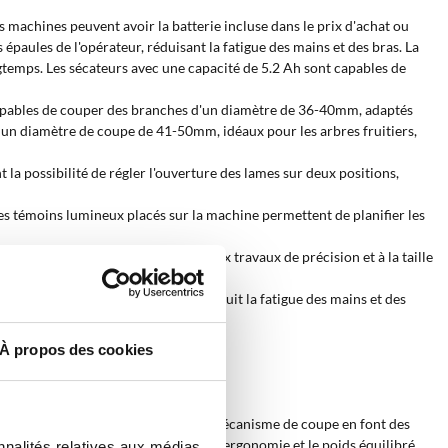
 Les machines peuvent avoir la batterie incluse dans le prix d'achat ou
 épaules de l'opérateur, réduisant la fatigue des mains et des bras. La
longtemps. Les sécateurs avec une capacité de 5.2 Ah sont capables de
 capables de couper des branches d'un diamètre de 36-40mm, adaptés
vec un diamètre de coupe de 41-50mm, idéaux pour les arbres fruitiers,
t la possibilité de régler l'ouverture des lames sur deux positions,
 les témoins lumineux placés sur la machine permettent de planifier les
directe et sans supports, adaptés aux travaux de précision et à la taille
, compris entre 1100 g et 1200 g, réduit la fatigue des mains et des
À propos des cookies
terie ?
fessionnelle
. Leur structure et leur mécanisme de coupe en font des
 où une grande précision est requise
. L'ergonomie et le poids équilibré
nnalités relatives aux médias