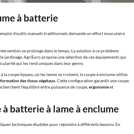
lume à batterie
. L'emploi d'outils manuels traditionnels demande un effort musculaire
'intervention se prolonge dans le temps. La solution à ce problème
et le jardinage. AgriEuro propose une sélection de ces équipements qui
icularité qui les rend uniques dans leur genre.
à la coupe bypass, où les lames se croisent, la coupe à enclume utilise
déformation des tissus végétaux
. Cette configuration garantit une coupe
 recherchent l'équilibre entre puissance de coupe,
ergonomie
et
e à batterie à lame à enclume
stiques techniques étudiées pour répondre à différents besoins. En