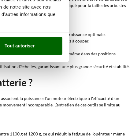
us végétaux, est particulièrement indiqué pour la taille des arbustes
on de notre site avec nos
 d'autres informations que
s fines et moyennes, favorisant une croissance optimale.
 en fonction du diamètre des sarments à couper.
Tout autoriser
il efficace.
 et la précision de coupe des branches même dans des positions
isation d'échelles, garantissant une plus grande sécurité et stabilité.
tterie ?
s associent la puissance d'un moteur électrique à l'efficacité d'un
de mouvement incomparable. L'entretien de ces outils se limite au
entre 1100 g et 1200 g, ce qui réduit la fatigue de l'opérateur même