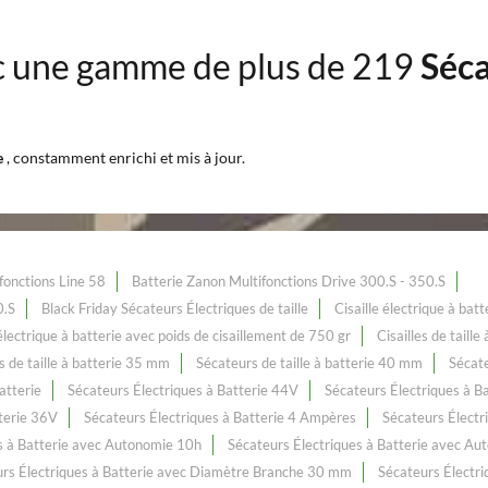
 une gamme de plus de 219
Séca
e
, constamment enrichi et mis à jour.
fonctions Line 58
Batterie Zanon Multifonctions Drive 300.S - 350.S
0.S
Black Friday Sécateurs Électriques de taille
Cisaille électrique à ba
 électrique à batterie avec poids de cisaillement de 750 gr
Cisailles de taill
 de taille à batterie 35 mm
Sécateurs de taille à batterie 40 mm
Sécate
atterie
Sécateurs Électriques à Batterie 44V
Sécateurs Électriques à B
terie 36V
Sécateurs Électriques à Batterie 4 Ampères
Sécateurs Électr
s à Batterie avec Autonomie 10h
Sécateurs Électriques à Batterie avec Au
rs Électriques à Batterie avec Diamètre Branche 30 mm
Sécateurs Électr