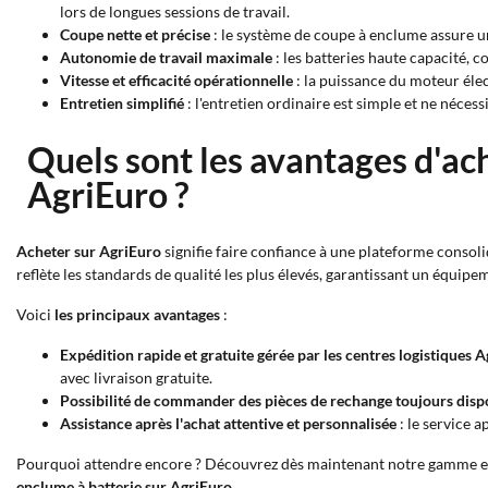
lors de longues sessions de travail.
Coupe nette et précise
: le système de coupe à enclume assure un
Autonomie de travail maximale
: les batteries haute capacité, 
Vitesse et efficacité opérationnelle
: la puissance du moteur éle
Entretien simplifié
: l'entretien ordinaire est simple et ne nécess
Quels sont les avantages d'ach
AgriEuro ?
Acheter sur AgriEuro
signifie faire confiance à une plateforme consol
reflète les standards de qualité les plus élevés, garantissant un équip
Voici
les principaux avantages
:
Expédition rapide et gratuite gérée par les centres logistiques 
avec livraison gratuite.
Possibilité de commander des pièces de rechange toujours disp
Assistance après l'achat attentive et personnalisée
: le service a
Pourquoi attendre encore ? Découvrez dès maintenant notre gamme et tro
enclume à batterie sur AgriEuro.