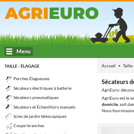
Menu
Accueil
Taille
TAILLE - ÉLAGAGE
Perches Élagueuses
Sécateurs de
Sécateurs électriques à batterie
AgriEuro: découvr
Sécateurs pneumatiques
AgriEuro est le s
domicile
, soit da
Sécateurs et Échenilloirs manuels
Nous fournissons
Scies de jardin télescopiques
Coupe-branches
1