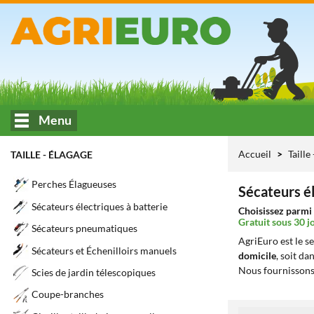
Menu
Accueil
Taille
TAILLE - ÉLAGAGE
Perches Élagueuses
Sécateurs él
Sécateurs électriques à batterie
Choisissez parmi 
Gratuit sous 30 j
Sécateurs pneumatiques
AgriEuro est le s
Sécateurs et Échenilloirs manuels
domicile
, soit da
Nous fournissons
Scies de jardin télescopiques
Coupe-branches