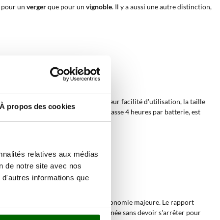
n pour un
verger
que pour un
vignoble
. Il y a aussi une autre distinction,
sécateur à batterie incorporée
et à) leur facilité d'utilisation, la taille
À propos des cookies
s. L'autonomie, qui généralement dépasse 4 heures par batterie, est
nnalités relatives aux médias
on de notre site avec nos
 d'autres informations que
d'un sécateur à batterie avec une autonomie majeure. Le rapport
ui permet da travailler toute une journée sans devoir s'arrêter pour