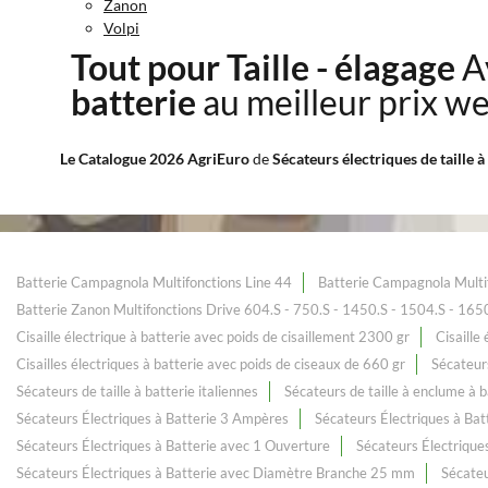
Zanon
Volpi
Tout pour Taille - élagage
A
batterie
au meilleur prix we
Le Catalogue 2026 AgriEuro
de
Sécateurs électriques de taille 
Batterie Campagnola Multifonctions Line 44
Batterie Campagnola Multi
Batterie Zanon Multifonctions Drive 604.S - 750.S - 1450.S - 1504.S - 165
Cisaille électrique à batterie avec poids de cisaillement 2300 gr
Cisaille
Cisailles électriques à batterie avec poids de ciseaux de 660 gr
Sécateurs
Sécateurs de taille à batterie italiennes
Sécateurs de taille à enclume à b
Sécateurs Électriques à Batterie 3 Ampères
Sécateurs Électriques à Bat
Sécateurs Électriques à Batterie avec 1 Ouverture
Sécateurs Électrique
Sécateurs Électriques à Batterie avec Diamètre Branche 25 mm
Sécateu