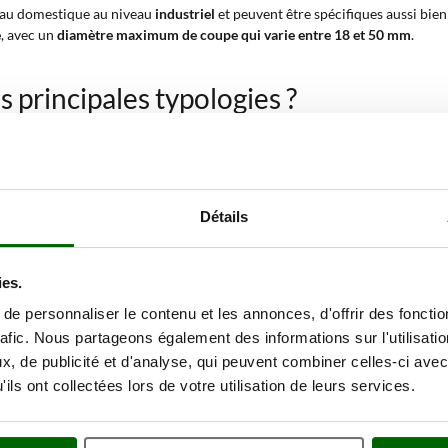
iveau domestique au niveau
industriel
et peuvent être spécifiques aussi bie
e
, avec un
diamètre maximum de coupe qui varie entre 18 et 50 mm
.
es principales typologies ?
tégories :
incorporée :
erie fournie de série, qui souvent sont plus d'une. Grâce au poids léger du
Détails
 les batteries fournies encombrent peu et se rechargent en quelques heure
ies.
erie qu'AgriEuro distribue sont :
e personnaliser le contenu et les annonces, d'offrir des fonctio
rafic. Nous partageons également des informations sur l'utilisati
, de publicité et d'analyse, qui peuvent combiner celles-ci avec
à dos semi-professionnels :
ils ont collectées lors de votre utilisation de leurs services.
 se trouvent des produits idéals pour tous ceux qui sont à la recherche 
ofessionnels hautement performant. Les batteries fournies ont u ampérage q