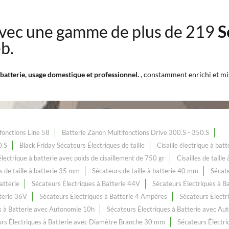
vec une gamme de plus de 219
S
b.
à batterie, usage domestique et professionnel.
, constamment enrichi et mis
fonctions Line 58
Batterie Zanon Multifonctions Drive 300.S - 350.S
0.S
Black Friday Sécateurs Électriques de taille
Cisaille électrique à ba
 électrique à batterie avec poids de cisaillement de 750 gr
Cisailles de taill
 de taille à batterie 35 mm
Sécateurs de taille à batterie 40 mm
Sécate
atterie
Sécateurs Électriques à Batterie 44V
Sécateurs Électriques à B
terie 36V
Sécateurs Électriques à Batterie 4 Ampères
Sécateurs Électr
s à Batterie avec Autonomie 10h
Sécateurs Électriques à Batterie avec Au
rs Électriques à Batterie avec Diamètre Branche 30 mm
Sécateurs Électr