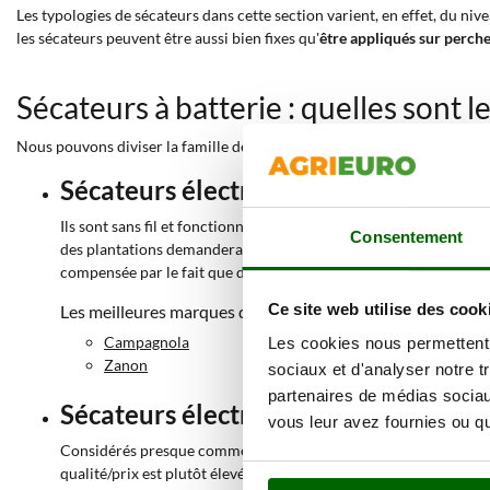
Les typologies de sécateurs dans cette section varient, en effet, du n
les sécateurs peuvent être aussi bien fixes qu'
être appliqués sur perch
Sécateurs à batterie : quelles sont l
Nous pouvons diviser la famille des sécateurs électriques en quatre ca
Sécateurs électriques avec batterie 
Ils sont sans fil et fonctionnent simplement en chargeant la batt
Consentement
des plantations demandera aucun effort à l'opérateur. En effet,
compensée par le fait que deux batteries sont fournies.
Ce site web utilise des cook
Les meilleures marques de sécateurs électriques avec batt
Campagnola
Les cookies nous permettent d
Zanon
sociaux et d'analyser notre t
partenaires de médias sociaux
Sécateurs électriques avec batterie 
vous leur avez fournies ou qu'
Considérés presque comme le top de gamme, dans cette catégorie
qualité/prix est plutôt élevé, car il s'agit de produits semi-pr