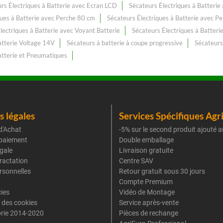
rs Électriques à Batterie avec Ecran LCD
Sécateurs Électriques à Batteri
ques à Batterie avec Perche 80 cm
Sécateurs Électriques à Batterie avec P
lectriques à Batterie avec Voyant Batterie
Sécateurs Électriques à Batteri
atterie Voltage 14V
Sécateurs à batterie à coupe progressive
Sécateurs 
atterie et Pneumatiques
 légales
Services Spécifiques Agr
d'Achat
-5% sur le second produit ajouté a
paiement
Double emballage
gale
Livraison gratuite
tractation
Centre SAV
rsonnelles
Retour gratuit sous 30 jours
Compte Premium
cies
Vidéo de Montage
 des cookies
Service après-vente
rie 2014-2020
Pièces de rechange