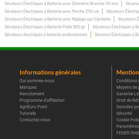
Sécateurs Électriques à Batterie avec Diamètre Branche 50 mm
Sécateu
Sécateurs Électriques à Batterie avec Perche 200 cm
Sécateurs Électri
Sécateurs Électriques à Batterie avec Réglage par Gâchette
Sécateurs É
Sécateurs Électriques à Batterie Poids 800 gr
Sécateurs Électriques à B
Sécateurs électriques à batterie professionnels
Sécaturs Électriques à B
Informations générales
Mentions
Qui sommes-nous
Conditions 
Marques
Moyens de 
Recrutement
Garantie Lé
Programme d'affiliation
Droit de Ré
AgriEuro Point
Données pe
Tutoriels
Sécurité
Contactez-nous
Cookie Poli
Paramètres
FEDER Omb