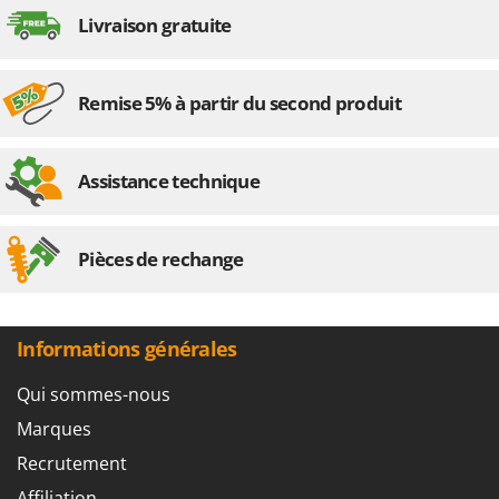
Stiga
Livraison gratuite
Stocker
Sunseeker
Remise 5% à partir du second produit
T
Tecla
TecnoGen
Assistance technique
Tellarini Pompe
Telwin
Pièces de rechange
Tenco
Tineco
Titania
Informations générales
Tornado
Qui sommes-nous
Tre Spade
Marques
Trev - Abrek - TecnoVIR
Recrutement
Trotec
Affiliation