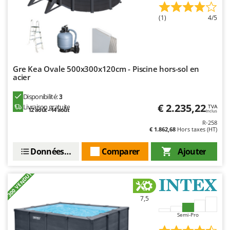
Master
(1)
4/5
Mastercook
Masterpro
McCulloch
MCH
Gre Kea Ovale 500x300x120cm - Piscine hors-sol en
acier
Michelin
Disponibilité:
3
Mille
€ 2.235,22
Livraison gratuite
TVA
12 août - 14 août
Inclus
Minox
R-258
Mockmill
€ 1.862,68
Hors taxes (HT)
More than chef
Données techniques
Comparer
Ajouter
MOSA
+300 VENDUTI
MOVA
Mowox
7,5
MTD
Semi-Pro