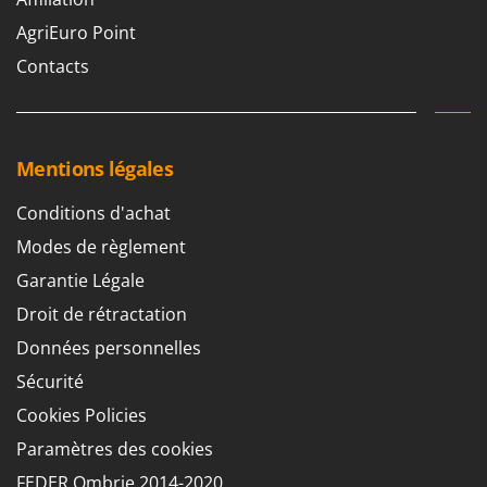
Troy-Bilt
AgriEuro Point
U
Contacts
Udor
Unger
V
Mentions légales
Verdemax
Vesco
Conditions d'achat
Volpi
Modes de règlement
Garantie Légale
W
Waldner
Droit de rétractation
Weber
Données personnelles
WIDU
Sécurité
Wiper EcoRobot
Cookies Policies
Wolf Garten
Paramètres des cookies
Wortex
FEDER Ombrie 2014-2020