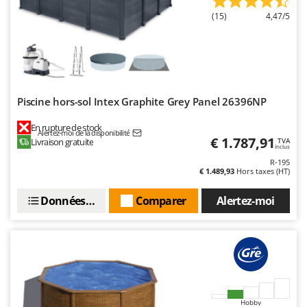
N
New O.M.R.A.
(15)
4,47/5
Nilfisk
Ninja
Novatec
Novital
Piscine hors-sol Intex Graphite Grey Panel 26396NP
NuAir
En rupture de stock
NuovaFac
Alertez-moi de la disponibilité
€ 1.787,91
Livraison gratuite
TVA
Inclus
O
R-195
Officine Savioli
€ 1.489,93
Hors taxes (HT)
Oliviero
Données techniques
Comparer
Alertez-moi
Olix
OMA
Omas
Ompagrill
Ooni
Hobby