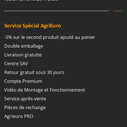
Worx
Y
Yard Force
Service Spécial AgriEuro
Z
Zanon
-5% sur le second produit ajouté au panier
Zephir
Double emballage
ZGrills
Livraison gratuite
Zodiac
Centre SAV
Zomax
Retour gratuit sous 30 jours
Compte Premium
Vidéo de Montage et Fonctionnement
Service après-vente
Pièces de rechange
Agrieuro PRO