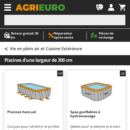
-1
Retour gratuit 30
Réparation
Pièces de
A
A
jrs
après‑vente
rechange
Abris de jardin
ABAC
<
Accessoires pour tracteurs tondeuses autoportés
AgriEuro Premium
Vie en plein air et Cuisine Extérieure
Aérateurs Scarificateurs pour gazon
AgriEuro TOP-LINE
Piscines d'une largeur de 300 cm
Arracheuses de pommes de terre pour tracteur
AGT
Aspirateurs - Balais Électriques
Aima
147
20
Aspirateurs à cendres
Airmec
Aspirateurs à feuilles sur roues
AL-KO
Aspirateurs de piscine
ALA 2000
Aspirateurs Multifonctions
Alce
Piscines hors-sol
Spas gonflables à
hydromassage
Atomiseurs agricoles pour tracteurs
Alpina
Atomiseurs pour traitements
Ama
Conçues pour rafraîchir et profiter
Idéales pour la détente et le bien-