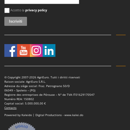
Si è verificato un errore
Accetto la
privacy policy
© Copyright 2007-2026 AgriEuro. Tutti i diritti riservati
Raison sociale: AgriEuro S.R.L.
Adresse du siège social: Fraz. Petrognano 50/D
06049 – Spoleto – (PG)
Registre des entreprises de Pérouse – N° de TVA IT01629170547
Numéro REA: 150802
Capital social: 5.000.000,00 €
Contacts
Powered by Kaleido | Digital Productions - www.kalei.do