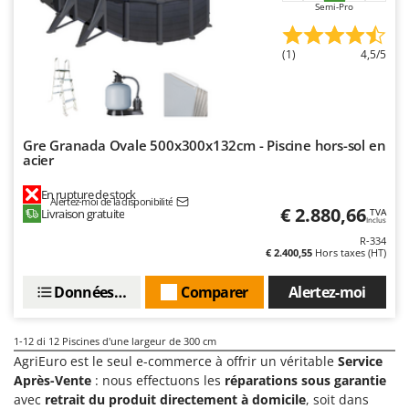
Resto Italia
Semi-Pro
Ribimex
(1)
4,5/5
Ripartrak
Ritter
River Systems
Gre Granada Ovale 500x300x132cm - Piscine hors-sol en
Robomow
acier
Rossofuoco
En rupture de stock
Rover Pompe
Alertez-moi de la disponibilité
€ 2.880,66
Livraison gratuite
TVA
Inclus
Royal Food
R-334
Ryobi
€ 2.400,55
Hors taxes (HT)
Données techniques
Comparer
Alertez-moi
S
S.T.P.
Santos
1-12
di 12 Piscines d'une largeur de 300 cm
AgriEuro est le seul e-commerce à offrir un véritable
Service
Sbaraglia
Après-Vente
: nous effectuons les
réparations sous garantie
Schnitzer
avec
retrait du produit directement à domicile
, soit dans