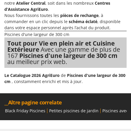
Seven Italy
notre
Atelier Central
, soit dans les nombreux
Centres
d’Assistance AgriEuro
.
Shark
Nous fournissons toutes les
pièces de rechange
, à
Silky
commander en un clic depuis le
schéma éclaté
, disponible
dans votre espace personnel après l’achat du produit.
Simatech
Piscines d'une largeur de 300 cm
Sirman
Tout pour Vie en plein air et Cuisine
Skil
Extérieure
Avec une gamme de plus de
167
Piscines d'une largeur de 300 cm
Smartwood
au meilleur prix web.
Smeg
Snapper
Le Catalogue 2026 AgriEuro
de
Piscines d'une largeur de 300
Solidur
cm
, constamment enrichi et mis à jour.
Spice Electronics
Spiralmac
__Altre pagine correlate
Spring Protezione
Black Friday Piscines
Petites piscines de jardin
Piscines avec
Spyro
Stanley