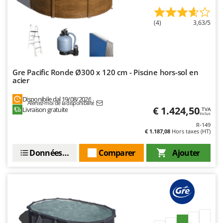
Oriental Koshin
Outdoorchef
(4)
3,63/5
P
Palazzetti
Palumbo Pavi
Gre Pacific Ronde Ø300 x 120 cm - Piscine hors-sol en
Partisani
acier
Paterlini
Disponibile dal 19/08/2026
Alertez-moi de la disponibilité
€ 1.424,50
Philips
Livraison gratuite
TVA
Inclus
Pramac
R-149
€ 1.187,08
Hors taxes (HT)
Prismafood
Données techniques
Comparer
Ajouter
R
R.G.V.
Rato
Reber
Redback