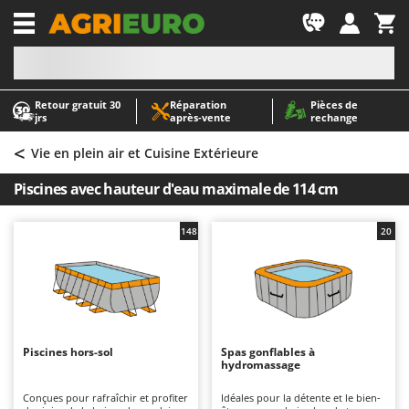
-1
Retour gratuit 30
Réparation
Pièces de
A
A
jrs
après‑vente
rechange
Abris de jardin
ABAC
<
Accessoires pour tracteurs tondeuses autoportés
AgriEuro Premium
Vie en plein air et Cuisine Extérieure
Aérateurs Scarificateurs pour gazon
AgriEuro TOP-LINE
Piscines avec hauteur d'eau maximale de 114 cm
Arracheuses de pommes de terre pour tracteur
AGT
Aspirateurs - Balais Électriques
Aima
148
20
Aspirateurs à cendres
Airmec
Aspirateurs à feuilles sur roues
AL-KO
Aspirateurs de piscine
ALA 2000
Aspirateurs Multifonctions
Alce
Piscines hors-sol
Spas gonflables à
hydromassage
Atomiseurs agricoles pour tracteurs
Alpina
Atomiseurs pour traitements
Ama
Conçues pour rafraîchir et profiter
Idéales pour la détente et le bien-