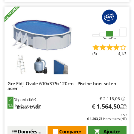
+60 VENDUS
Semi-Pro
(5)
4,1/5
Gre Fidji Ovale 610x375x120cm - Piscine hors-sol en
acier
€ 2.116,06
Disponibilité:
9
€ 1.564,50
Livraison gratuite
TVA
13 août - 17 août
Inclus
R-59
€ 1.303,75
Hors taxes (HT)
Données techniques
Comparer
Ajouter