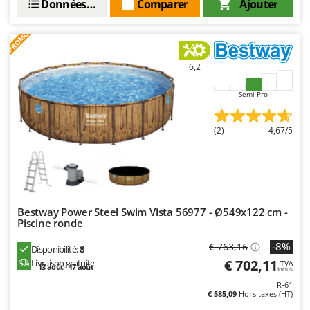
Données techniques
Comparer
Ajouter
PROMO
6,2
Semi-Pro
(2)
4,67/5
Bestway Power Steel Swim Vista 56977 - Ø549x122 cm -
Piscine ronde
-8%
€ 763,16
Disponibilité:
8
€ 702,11
Livraison gratuite
TVA
13 août - 17 août
Inclus
R-61
€ 585,09
Hors taxes (HT)