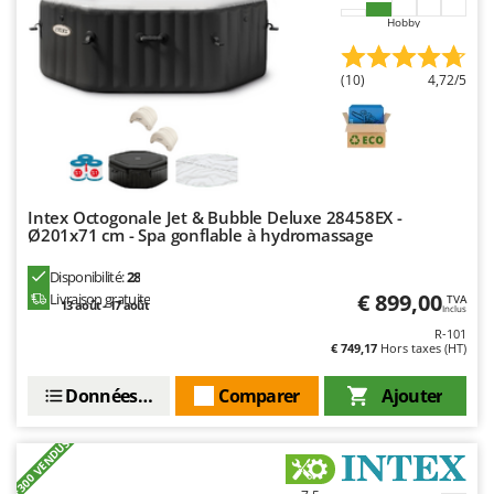
Oriental Koshin
Hobby
Outdoorchef
(10)
4,72/5
P
Palazzetti
Palumbo Pavi
Partisani
Paterlini
Intex Octogonale Jet & Bubble Deluxe 28458EX -
Ø201x71 cm - Spa gonflable à hydromassage
Philips
Pramac
Disponibilité:
28
€ 899,00
Livraison gratuite
TVA
Prismafood
13 août - 17 août
Inclus
R-101
€ 749,17
Hors taxes (HT)
R
R.G.V.
Données techniques
Comparer
Ajouter
Rato
Reber
+300 VENDUS
Redback