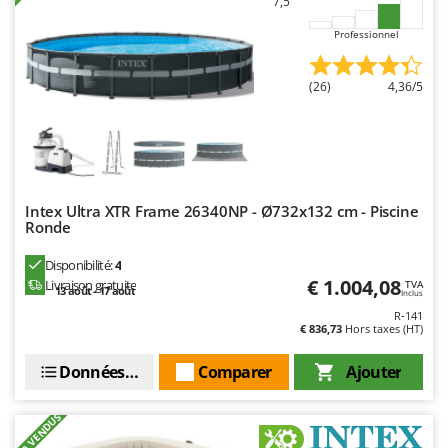
7,5
Resto Italia
Professionnel
Ribimex
Ripartrak
(26)
4,36/5
Ritter
River Systems
Robomow
Rossofuoco
Intex Ultra XTR Frame 26340NP - Ø732x132 cm - Piscine
Rover Pompe
Ronde
Royal Food
Disponibilité:
4
Ryobi
€ 1.004,08
Livraison gratuite
TVA
13 août - 17 août
Inclus
R-141
S
€ 836,73
Hors taxes (HT)
S.T.P.
Santos
Données techniques
Comparer
Ajouter
Sbaraglia
+70 VENDUS
Schnitzer