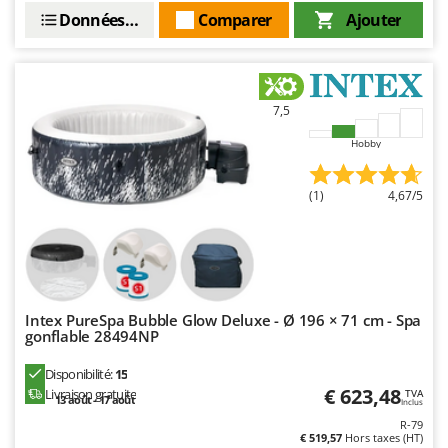
Données techniques
Comparer
Ajouter
7,5
Hobby
(1)
4,67/5
Intex PureSpa Bubble Glow Deluxe - Ø 196 × 71 cm - Spa
gonflable 28494NP
Disponibilité:
15
€ 623,48
Livraison gratuite
TVA
13 août - 17 août
Inclus
R-79
€ 519,57
Hors taxes (HT)