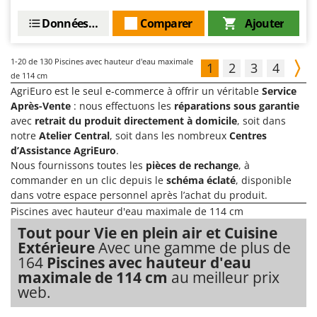
Données techniques
Comparer
Ajouter
1-20
de 130 Piscines avec hauteur d'eau maximale
1
2
3
4
de 114 cm
AgriEuro est le seul e-commerce à offrir un véritable
Service
Après-Vente
: nous effectuons les
réparations sous garantie
avec
retrait du produit directement à domicile
, soit dans
notre
Atelier Central
, soit dans les nombreux
Centres
d’Assistance AgriEuro
.
Nous fournissons toutes les
pièces de rechange
, à
commander en un clic depuis le
schéma éclaté
, disponible
dans votre espace personnel après l’achat du produit.
Piscines avec hauteur d'eau maximale de 114 cm
Tout pour Vie en plein air et Cuisine
Extérieure
Avec une gamme de plus de
164
Piscines avec hauteur d'eau
maximale de 114 cm
au meilleur prix
web.