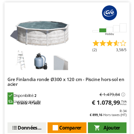
Worx
Y
Yard Force
Z
Hobby
Zanon
Zephir
(2)
3,58/5
ZGrills
Zodiac
Zomax
Gre Finlandia ronde Ø300 x 120 cm - Piscine hors-sol en
acier
€ 1.479,84
Disponibilité:
2
€ 1.078,99
Livraison gratuite
TVA
13 août - 17 août
Inclus
R-34
€ 899,16
Hors taxes (HT)
Données techniques
Comparer
Ajouter