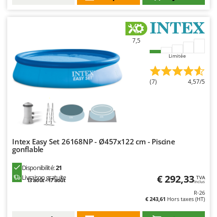
7,5
Limitée
(7)
4,57/5
Intex Easy Set 26168NP - Ø457x122 cm - Piscine
gonflable
Disponibilité:
21
€ 292,33
Livraison gratuite
TVA
13 août - 17 août
Inclus
R-26
€ 243,61
Hors taxes (HT)