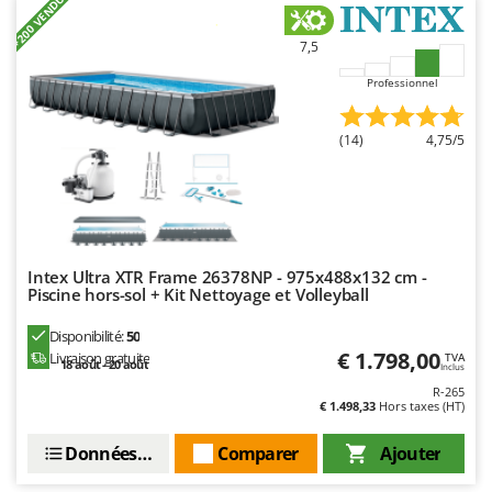
+200 VENDUS
Troy-Bilt
7,5
U
Udor
Professionnel
Unger
(14)
4,75/5
V
Verdemax
Vesco
Volpi
Intex Ultra XTR Frame 26378NP - 975x488x132 cm -
W
Piscine hors-sol + Kit Nettoyage et Volleyball
Waldner
Weber
Disponibilité:
50
€ 1.798,00
Livraison gratuite
TVA
18 août - 20 août
WIDU
Inclus
R-265
Wiper EcoRobot
€ 1.498,33
Hors taxes (HT)
Wolf Garten
Données techniques
Comparer
Ajouter
Wortex