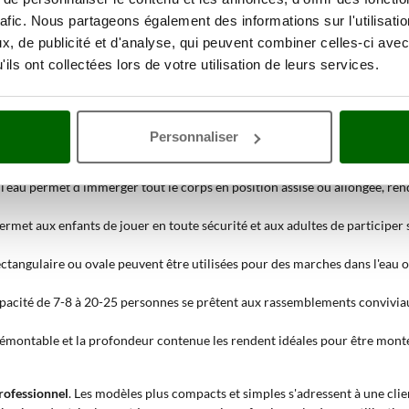
c une hauteur d'eau maximale de 
rafic. Nous partageons également des informations sur l'utilisati
, de publicité et d'analyse, qui peuvent combiner celles-ci avec
principalement utilisées dans des contextes résidentiels où l'on souhait
ils ont collectées lors de votre utilisation de leurs services.
apacité de contenir de l'eau jusqu'à 119 cm
permet une plus grande immer
piscine est particulièrement indiqué lorsque l'on recherche un produit sta
Personnaliser
l'eau permet d'immerger tout le corps en position assise ou allongée, re
permet aux enfants de jouer en toute sécurité et aux adultes de participer 
ectangulaire ou ovale peuvent être utilisées pour des marches dans l'eau 
pacité de 7-8 à 20-25 personnes se prêtent aux rassemblements conviviau
démontable et la profondeur contenue les rendent idéales pour être montée
professionnel
. Les modèles plus compacts et simples s'adressent à une clie