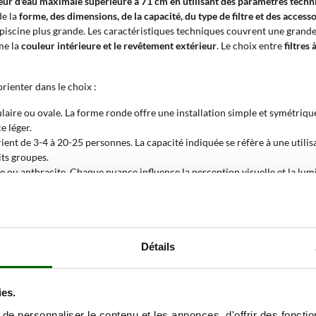
uteur d'eau maximale supérieure à 71 cm en utilisant des paramètres techn
de la
forme, des dimensions, de la capacité, du type de filtre et des accesso
iscine plus grande. Les caractéristiques techniques couvrent une grande 
me la
couleur intérieure et le revêtement extérieur
. Le choix entre
filtres
orienter dans le choix :
ulaire ou ovale. La forme ronde offre une installation simple et symétriqu
e léger.
ient de 3-4 à 20-25 personnes. La capacité indiquée se réfère à une utili
its groupes.
he ou anthracite. Chaque nuance influence la perception visuelle et la lumin
e lumière.
ir ou foncé, graphite, pierre, rayé ou rotin. Ces matériaux plastiques rep
atmosphériques.
e. Le filtre à cartouche est adapté aux volumes réduits et nécessite un entr
Détails
e couverture, une bâche de sol, un chlorinateur, un filet de volley-ball et
s supplémentaires réduisent la nécessité d'achats séparés.
les largeurs de 210 à 553 cm, les hauteurs de 86 à 132 cm. Les dimensions
ies.
sateurs prévus.
e personnaliser le contenu et les annonces, d'offrir des fonctio