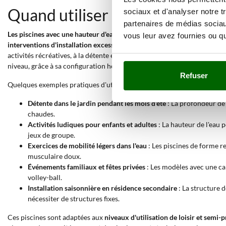
Quand utiliser une piscine ave
sociaux et d'analyser notre t
partenaires de médias sociaux
Les piscines avec une hauteur d'eau maximale supérieure à 71 cm sont 
vous leur avez fournies ou qu'
interventions d'installation excessivement coûteuses et invasives
. La
c
activités récréatives, à la détente et aux jeux aquatiques. Ce type de 
niveau, grâce à sa configuration hors sol.
Refuser
Quelques exemples pratiques d'utilisation incluent :
Détente dans le jardin pendant les mois d'été
: La profondeur de 
chaudes.
Activités ludiques pour enfants et adultes
: La hauteur de l'eau 
jeux de groupe.
Exercices de mobilité légers dans l'eau
: Les piscines de forme r
musculaire doux.
Événements familiaux et fêtes privées
: Les modèles avec une ca
volley-ball.
Installation saisonnière en résidence secondaire
: La structure 
nécessiter de structures fixes.
Ces piscines sont adaptées aux
niveaux d'utilisation de loisir et semi-