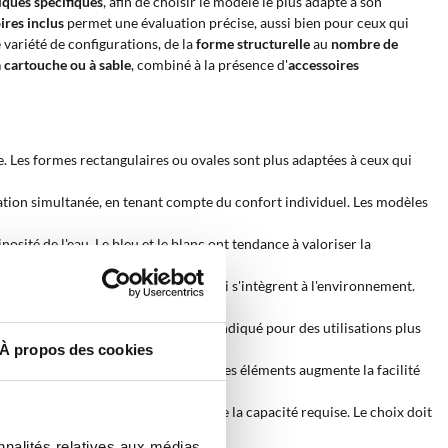
iques spécifiques
, afin de choisir le modèle le plus adapté à son
ires inclus
permet une évaluation précise, aussi bien pour ceux qui
variété de configurations, de la
forme structurelle
au
nombre de
 à cartouche ou à sable
, combiné à la présence d'
accessoires
e. Les formes rectangulaires ou ovales sont plus adaptées à ceux qui
sation simultanée, en tenant compte du confort individuel. Les modèles
osité de l'eau. Le bleu et le blanc ont tendance à valoriser la
roduisent des textures décoratives qui s'intègrent à l'environnement.
etien fréquent. Le filtre à sable est indiqué pour des utilisations plus
À propos des cookies
 un kit de nettoyage. La présence de ces éléments augmente la facilité
 varient en fonction du modèle et de la capacité requise. Le choix doit
nnalités relatives aux médias