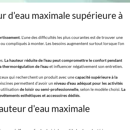
eur d'eau maximale supérieure à
vertissement
. L'une des difficultés les plus courantes est de trouver une
s ou compliqués à monter. Les besoins augmentent surtout lorsque l'on
es.
La hauteur réduite de l'eau peut compromettre le confort pendant
la thermorégulation de l'eau
et influencer négativement son entretien.
ceux qui recherchent un produit avec une
capacité supérieure à la
 piscines permettent d'avoir un
niveau d'eau adéquat pour les activités
 utilisation
de loisir ou semi-professionnelle
, selon le modèle choisi.
La
 revêtements esthétiques et accessoires dédiés
.
hauteur d'eau maximale