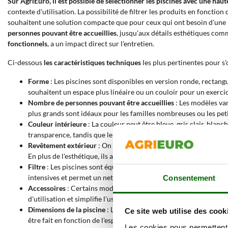
Sur AgriEuro, il est possible de sélectionner les piscines avec une ha
contexte d'utilisation. La possibilité de filtrer les produits en fonction 
souhaitent une solution compacte que pour ceux qui ont besoin d'une p
personnes pouvant être accueillies
, jusqu'aux détails esthétiques com
fonctionnels
, a un impact direct sur l'entretien.
Ci-dessous
les caractéristiques techniques
les plus pertinentes pour s'
Forme
: Les piscines sont disponibles en version ronde, rectang
souhaitent un espace plus linéaire ou un couloir pour un exercic
Nombre de personnes pouvant être accueillies
: Les modèles var
plus grands sont idéaux pour les familles nombreuses ou les pet
Couleur intérieure
: La couleur peut être bleue, gris clair, blanc
transparence, tandis que le gris et l'anthracite absorbent plus d
Revêtement extérieur
: On trouve des revêtements effet bois cla
En plus de l'esthétique, ils améliorent la résistance aux agents 
Filtre
: Les piscines sont équipées de filtres à cartouche ou à sabl
intensives et permet un nettoyage plus efficace.
Consentement
Accessoires
: Certains modèles incluent une échelle, une bâche d
d'utilisation et simplifie l'usage quotidien de la piscine. Les kit
Dimensions de la piscine
: Les longueurs vont de 285 à 1000 cm, 
Ce site web utilise des cook
être fait en fonction de l'espace disponible et du nombre d'utili
Les cookies nous permettent d