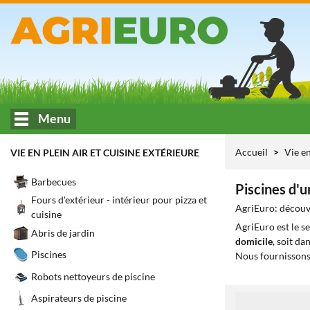
Menu
Accueil
Vie en
VIE EN PLEIN AIR ET CUISINE EXTÉRIEURE
Barbecues
Piscines d'
Fours d'extérieur - intérieur pour pizza et
AgriEuro: découvr
cuisine
AgriEuro est le s
Abris de jardin
domicile
, soit da
Piscines
Nous fournissons
Robots nettoyeurs de piscine
Aspirateurs de piscine
1