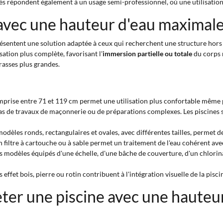
s répondent également à un usage semi-professionnel, où une utilisation 
avec une hauteur d'eau maximale
ésentent une solution adaptée à ceux qui recherchent une structure hors
sation plus complète, favorisant l'
immersion partielle ou totale
du corps m
rasses plus grandes.
mprise entre 71 et 119 cm permet une utilisation plus confortable même p
pas de travaux de maçonnerie ou de préparations complexes. Les piscines
 modèles ronds, rectangulaires et ovales, avec différentes tailles, permet d
un filtre à cartouche ou à sable permet un traitement de l'eau cohérent avec
es modèles équipés d'une échelle, d'une bâche de couverture, d'un chlorina
ns effet bois, pierre ou rotin contribuent à l'intégration visuelle de la pis
eter une piscine avec une hauteu