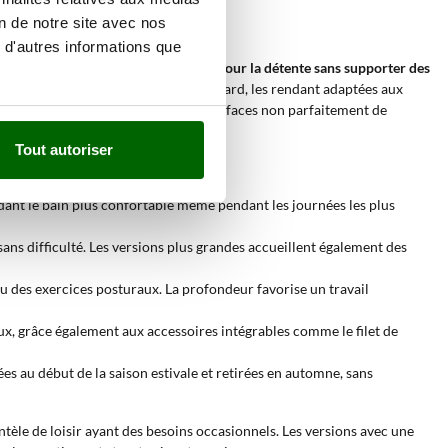
71 cm ?
on de notre site avec nos
 d'autres informations que
e aménager une surface de baignade pour la détente sans supporter des
sion par rapport aux modèles standard, les rendant adaptées aux
ble, sûr et installable même sur des surfaces non parfaitement de
Tout autoriser
ndant le bain plus confortable même pendant les journées les plus
sans difficulté. Les versions plus grandes accueillent également des
ou des exercices posturaux. La profondeur favorise un travail
x, grâce également aux accessoires intégrables comme le filet de
s au début de la saison estivale et retirées en automne, sans
ntèle de loisir ayant des besoins occasionnels. Les versions avec une