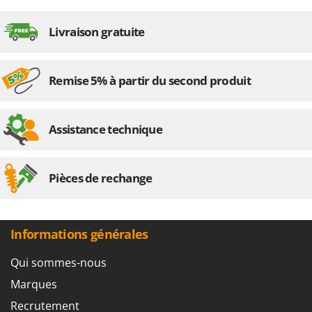
Master
Mastercook
Livraison gratuite
Masterpro
McCulloch
Remise 5% à partir du second produit
MCH
Michelin
Assistance technique
Mille
Minox
Mockmill
Pièces de rechange
More than chef
MOSA
Informations générales
MOVA
Mowox
Qui sommes-nous
MTD
Marques
Recrutement