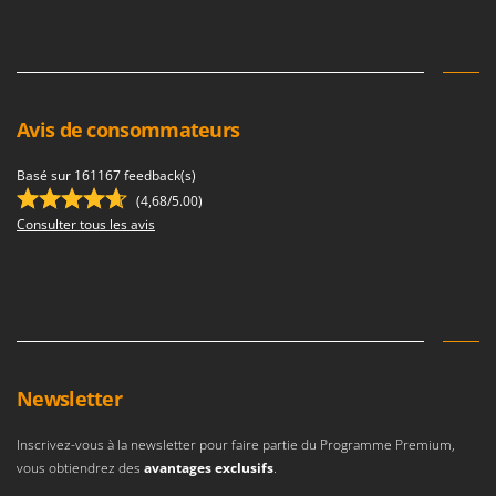
Seven Italy
Shark
Silky
Simatech
Avis de consommateurs
Sirman
Skil
Basé sur 161167 feedback(s)
(4,68/5.00)
Smartwood
Consulter tous les avis
Smeg
Snapper
Solidur
Spice Electronics
Spiralmac
Newsletter
Spring Protezione
Spyro
Inscrivez-vous à la newsletter pour faire partie du Programme Premium,
vous obtiendrez des
avantages exclusifs
.
Stanley