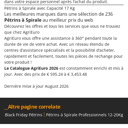
Tondeuses autoportées
dans votre espace personnel après l’achat du produit.
Lampacrescia - MGM
Pétrins à Spirale avec Capacité 17 Kg
Tondeuses débroussailleuses thermiques
Landxcape
Les meilleures marques dans une sélection de 236
Trancheuses
Pétrins à Spirale
au meilleur prix du web
LAR Casalinghi
Découvrez les offres et tous les services que vous ne trouvez
Trancheuses de sol
Lavor
que chez AgriEuro
Transpalettes
Linea VZ
AgriEuro vous offre une assistance à 360° pendant toute la
durée de vie de votre achat. Avec un réseau étendu de
Treuils de débardage
Lisam
centres d’assistance spécialisés et la possibilité d’acheter,
Tronçonneuses
Lotusgrill
rapidement et facilement, toutes les pièces de rechange pour
votre produit !
V
M
Le Catalogue AgriEuro 2026
est constamment enrichi et mis à
Vêtements de Sécurité
M.A.I.BO.
jour. Avec des prix de € 595.24 à € 3,453.48
Vibroculteurs à tracteur
Macom
Dernière mise à jour August 2026
Macte Ovens
Makita
MAMMAMIA
__Altre pagine correlate
Marcato
Black Friday Pétrins
Pétrins à Spirale Professionnels 12-20Kg
Marina Systems