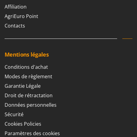
N
New O.M.R.A.
Affiliation
Nilfisk
AgriEuro Point
Ninja
Contacts
Novatec
Novital
NuAir
Mentions légales
NuovaFac
Conditions d'achat
O
Modes de règlement
Officine Savioli
Oliviero
Garantie Légale
Olix
Droit de rétractation
OMA
Données personnelles
Omas
Sécurité
Ompagrill
Cookies Policies
Ooni
Paramètres des cookies