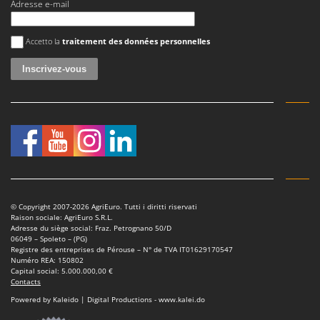
Adresse e-mail
Stiga
Stocker
Une erreur est survenue
Accetto la
traitement des données personnelles
Sunseeker
T
Tecla
TecnoGen
Tellarini Pompe
Telwin
Tenco
Tineco
© Copyright 2007-2026 AgriEuro. Tutti i diritti riservati
Raison sociale: AgriEuro S.R.L.
Titania
Adresse du siège social: Fraz. Petrognano 50/D
06049 – Spoleto – (PG)
Tornado
Registre des entreprises de Pérouse – N° de TVA IT01629170547
Numéro REA: 150802
Tre Spade
Capital social: 5.000.000,00 €
Contacts
Trev - Abrek - TecnoVIR
Powered by Kaleido | Digital Productions - www.kalei.do
Trotec