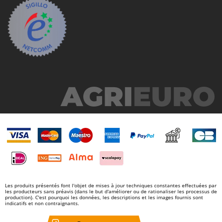
Troy-Bilt
U
Udor
Unger
V
Verdemax
Vesco
Volpi
W
Waldner
Weber
WIDU
Wiper EcoRobot
Les produits présentés font l'objet de mises à jour techniques constantes effectuées par
les producteurs sans préavis (dans le but d'améliorer ou de rationaliser les processus de
Wolf Garten
production). C'est pourquoi les données, les descriptions et les images fournis sont
indicatifs et non contraignants.
Wortex