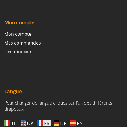
Resto Italia
Ribimex
Ripartrak
Mon compte
Ritter
Mon compte
River Systems
Mes commandes
Robomow
Déconnexion
Rossofuoco
Rover Pompe
Royal Food
Ryobi
Langue
S
S.T.P.
Pour changer de langue cliquez sur l’un des différents
Santos
drapeaux
Sbaraglia
Schnitzer
IT
UK
FR
DE
ES