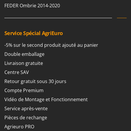
Oriental Koshin
FEDER Ombrie 2014-2020
Outdoorchef
P
Palazzetti
Service Spécial AgriEuro
Palumbo Pavi
-5% sur le second produit ajouté au panier
Partisani
Double emballage
Paterlini
Livraison gratuite
Philips
Centre SAV
Pramac
Retour gratuit sous 30 jours
Prismafood
Compte Premium
R
R.G.V.
Vidéo de Montage et Fonctionnement
Rato
Service après-vente
Reber
Pièces de rechange
Redback
Agrieuro PRO