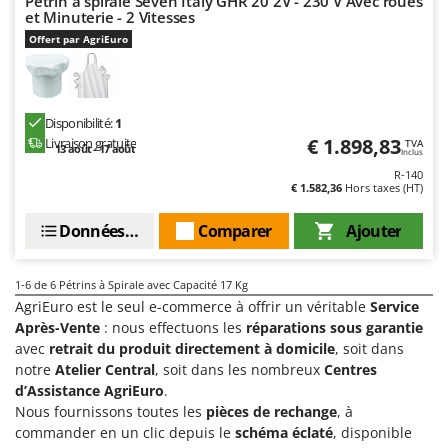
Pétrin à spirale Seven Italy GHR 20 2V - 230 V Avec roues
Scies alternatives à batterie
Intex
et Minuterie - 2 Vitesses
Scies de jardin télescopiques
Offert par AgriEuro
Italyco
Sécateurs électriques à batterie
ITM
Sécateurs et Échenilloirs manuels
J
Disponibilité:
1
Sécateurs pneumatiques
JOLLY ITALIA
€ 1.898,83
Livraison gratuite
TVA
13 août - 17 août
Semoirs et Épandeurs d'engrais
Inclus
R-140
K
Socs pour tracteur
€ 1.582,36
Hors taxes (HT)
KAAZ
Souffleurs aspirateurs pour Feuilles
Karcher
Données techniques
Comparer
Ajouter
Soufreuses - Poudreuses à dos
Kasco
Soufreuses - Poudreuses pour tracteur
Kemper
1-6
de 6 Pétrins à Spirale avec Capacité 17 Kg
AgriEuro est le seul e-commerce à offrir un véritable
Service
Keter
T
Après-Vente
: nous effectuons les
réparations sous garantie
Taille-haies
KitchenAid
avec
retrait du produit directement à domicile
, soit dans
Taille-haies à bras pour tracteur
notre
Atelier Central
, soit dans les nombreux
Centres
Komo
d’Assistance AgriEuro
.
Tarières
Nous fournissons toutes les
pièces de rechange
, à
L
Tondeuses à Gazon
Laica
commander en un clic depuis le
schéma éclaté
, disponible