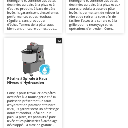
homogène et continue des pâtes
homogène et continue des pâtes
Autolaveuses
Ambrogio Robot
destinées au pain, à la pizza et à
destinées au pain, à la pizza et aux
d'autres produits à base de pâte
autres produits à base de pâte
Autres produits
Annovi Reverberi
levée, ils garantissent d'excellentes
levée, ils permettent de relever la
performances et des résultats
tête et de retirer la cuve afin de
réguliers, sans provoquer
faciliter l'accès à la spirale et à la
ANTHBOT
d'échauffement de la pâte, aussi
grille pour le nettoyage et les
B
bien dans un cadre domestique
opérations d'entretien. Cette
Balayeuses
Archman
que professionnel, notamment
conception, généralement un peu
dans leurs versions alimentées en
plus coûteuse que celle des
Bancs de scie pour le bois - Scies à bûches
Arco
courant triphasé. La structure à
modèles à tête fixe, facilite les
42
tête fixe ne permet pas de retirer
opérations quotidiennes sans
Barbecues
Ardes
la cuve, mais constitue une
compromettre la stabilité ni la
solution plus économique que les
qualité du pétrissage. Adaptés aux
Bennes pour tracteur
Argo
modèles à tête relevable ou à cuve
cuisines professionnelles, aux
amovible. Comparés à des
ateliers artisanaux et aux petites
Brosses pour sols extérieurs
Ariete
machines plus polyvalentes,
entreprises grâce à une large
comme les batteurs mélangeurs
gamme de capacités, ils
Brouettes à moteur
Artus
planétaires, ces pétrins sont moins
garantissent un pétrissage
adaptés aux pâtes enrichies
homogène, continu et sans
Pétrins à Spirale à Haut
Broyeurs à axe horizontal pour tracteur
contenant des œufs, mais offrent
échauffement de la pâte, avec un
Attila
Niveau d'Hydratation
une plus grande robustesse ainsi
excellent rendement, même en cas
qu'une meilleure continuité de
d'utilisation prolongée. Afin de
Broyeurs de branches et végétaux
Ausonia
fonctionnement. Afin de préserver
préserver des performances
Conçus pour travailler des pâtes
des performances constantes, il
constantes, il faut nettoyer
destinées à la boulangerie et à la
Butteurs pour tracteur
Awelco
faut nettoyer soigneusement la
soigneusement la grille, la cuve et
pâtisserie présentant un taux
cuve, la spirale et la grille après
la spirale après chaque utilisation.
d'hydratation pouvant atteindre
chaque utilisation.
85 %, ils garantissent un pétrissage
C
B
doux et continu, idéal pour le
Chargeurs de batterie - Démarreurs
Baesso
pain, la pizza, les produits à pâte
levée et les pâtisseries à alvéolage
Charrues pour tracteur
Bahco
développé. La cuve de grande