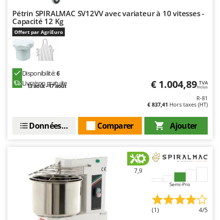
Stiga
Pétrin SPIRALMAC SV12VV avec variateur à 10 vitesses -
Stocker
Capacité 12 Kg
Offert par AgriEuro
Sunseeker
T
Tecla
Disponibilité:
6
TecnoGen
€ 1.004,89
Livraison gratuite
TVA
13 août - 17 août
Inclus
Tellarini Pompe
R-81
€ 837,41
Hors taxes (HT)
Telwin
Tenco
Données techniques
Comparer
Ajouter
Tineco
Titania
Tornado
7,9
Tre Spade
Semi-Pro
Trev - Abrek - TecnoVIR
Trotec
(1)
4/5