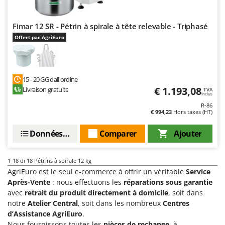
Fimar 12 SR - Pétrin à spirale à tête relevable - Triphasé
Offert par AgriEuro
15 - 20 GG dall'ordine
€ 1.193,08
Livraison gratuite
TVA
Inclus
R-86
€ 994,23
Hors taxes (HT)
Données techniques
Comparer
Ajouter
1-18
di 18 Pétrins à spirale 12 kg
AgriEuro est le seul e-commerce à offrir un véritable
Service
Après-Vente
: nous effectuons les
réparations sous garantie
avec
retrait du produit directement à domicile
, soit dans
notre
Atelier Central
, soit dans les nombreux
Centres
d’Assistance AgriEuro
.
Nous fournissons toutes les
pièces de rechange
, à