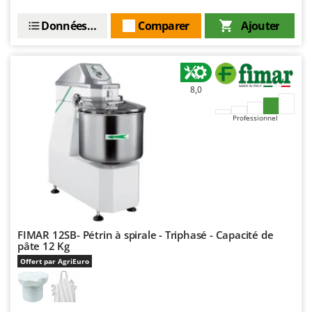
Données techniques
Comparer
Ajouter
8,0
Professionnel
FIMAR 12SB- Pétrin à spirale - Triphasé - Capacité de
pâte 12 Kg
Offert par AgriEuro