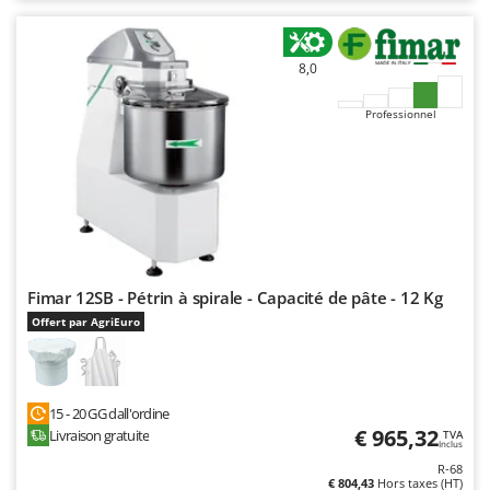
8,0
Professionnel
Fimar 12SB - Pétrin à spirale - Capacité de pâte - 12 Kg
Offert par AgriEuro
15 - 20 GG dall'ordine
€ 965,32
Livraison gratuite
TVA
Inclus
R-68
€ 804,43
Hors taxes (HT)