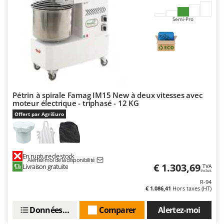
Worx
Semi-Pro
Y
Yard Force
Z
Zanon
Zephir
ZGrills
Pétrin à spirale Famag IM15 New à deux vitesses avec
moteur électrique - triphasé - 12 KG
Zodiac
Offert par AgriEuro
Zomax
En rupture de stock
Alertez-moi de la disponibilité
€ 1.303,69
Livraison gratuite
TVA
Inclus
R-94
€ 1.086,41
Hors taxes (HT)
Données techniques
Comparer
Alertez-moi