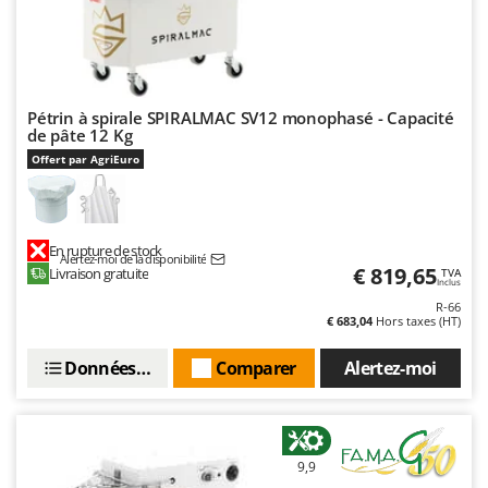
Troy-Bilt
U
Udor
Unger
Pétrin à spirale SPIRALMAC SV12 monophasé - Capacité
de pâte 12 Kg
V
Offert par AgriEuro
Verdemax
Vesco
Volpi
En rupture de stock
Alertez-moi de la disponibilité
€ 819,65
Livraison gratuite
TVA
W
Inclus
Waldner
R-66
€ 683,04
Hors taxes (HT)
Weber
WIDU
Données techniques
Comparer
Alertez-moi
Wiper EcoRobot
Wolf Garten
Wortex
9,9