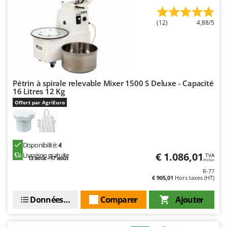
Master
Mastercook
(12)
4,88/5
Masterpro
McCulloch
MCH
Michelin
Pétrin à spirale relevable Mixer 1500 S Deluxe - Capacité
16 Litres 12 Kg
Mille
Offert par AgriEuro
Minox
Mockmill
More than chef
Disponibilité:
4
€ 1.086,01
Livraison gratuite
TVA
MOSA
13 août - 17 août
Inclus
R-77
MOVA
€ 905,01
Hors taxes (HT)
Mowox
Données techniques
Comparer
Ajouter
MTD