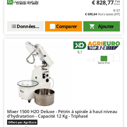
€ 828,77
Livraison gratuite
TVA
Resto Italia
13 août - 17 août
Inclus
Ribimex
R-57
€ 690,64
Hors taxes (HT)
Ripartrak
Données techniques
Comparer
Ajouter
Ritter
River Systems
Robomow
9,1
Rossofuoco
Rover Pompe
Semi-Pro
Royal Food
Ryobi
S
S.T.P.
Santos
Mixer 1500 H2O Deluxe - Pétrin à spirale à haut niveau
Sbaraglia
d'hydratation - Capacité 12 Kg - Triphasé
Schnitzer
Offert par AgriEuro