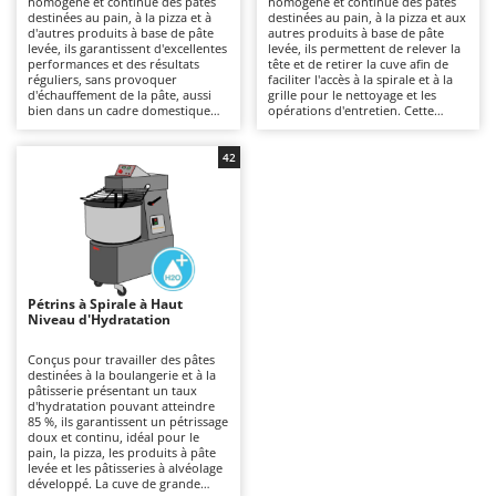
homogène et continue des pâtes
homogène et continue des pâtes
Autolaveuses
Ambrogio Robot
destinées au pain, à la pizza et à
destinées au pain, à la pizza et aux
d'autres produits à base de pâte
autres produits à base de pâte
Autres produits
Annovi Reverberi
levée, ils garantissent d'excellentes
levée, ils permettent de relever la
performances et des résultats
tête et de retirer la cuve afin de
réguliers, sans provoquer
faciliter l'accès à la spirale et à la
ANTHBOT
d'échauffement de la pâte, aussi
grille pour le nettoyage et les
B
bien dans un cadre domestique
opérations d'entretien. Cette
Balayeuses
Archman
que professionnel, notamment
conception, généralement un peu
dans leurs versions alimentées en
plus coûteuse que celle des
Bancs de scie pour le bois - Scies à bûches
Arco
courant triphasé. La structure à
modèles à tête fixe, facilite les
42
tête fixe ne permet pas de retirer
opérations quotidiennes sans
Barbecues
Ardes
la cuve, mais constitue une
compromettre la stabilité ni la
solution plus économique que les
qualité du pétrissage. Adaptés aux
Bennes pour tracteur
Argo
modèles à tête relevable ou à cuve
cuisines professionnelles, aux
amovible. Comparés à des
ateliers artisanaux et aux petites
Brosses pour sols extérieurs
Ariete
machines plus polyvalentes,
entreprises grâce à une large
comme les batteurs mélangeurs
gamme de capacités, ils
Brouettes à moteur
Artus
planétaires, ces pétrins sont moins
garantissent un pétrissage
adaptés aux pâtes enrichies
homogène, continu et sans
Pétrins à Spirale à Haut
Broyeurs à axe horizontal pour tracteur
contenant des œufs, mais offrent
échauffement de la pâte, avec un
Attila
Niveau d'Hydratation
une plus grande robustesse ainsi
excellent rendement, même en cas
qu'une meilleure continuité de
d'utilisation prolongée. Afin de
Broyeurs de branches et végétaux
Ausonia
fonctionnement. Afin de préserver
préserver des performances
Conçus pour travailler des pâtes
des performances constantes, il
constantes, il faut nettoyer
destinées à la boulangerie et à la
Butteurs pour tracteur
Awelco
faut nettoyer soigneusement la
soigneusement la grille, la cuve et
pâtisserie présentant un taux
cuve, la spirale et la grille après
la spirale après chaque utilisation.
d'hydratation pouvant atteindre
chaque utilisation.
85 %, ils garantissent un pétrissage
C
B
doux et continu, idéal pour le
Chargeurs de batterie - Démarreurs
Baesso
pain, la pizza, les produits à pâte
levée et les pâtisseries à alvéolage
Charrues pour tracteur
Bahco
développé. La cuve de grande