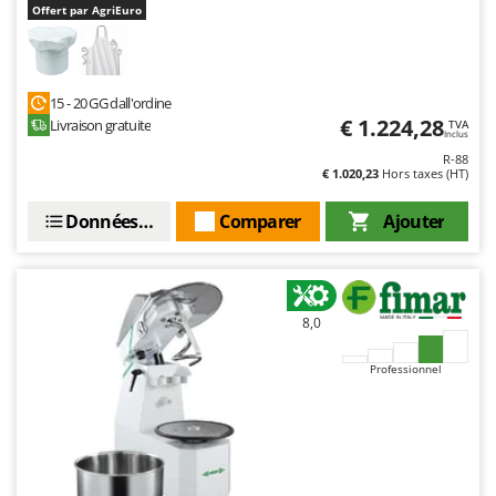
Offert par AgriEuro
15 - 20 GG dall'ordine
€ 1.224,28
Livraison gratuite
TVA
Inclus
R-88
€ 1.020,23
Hors taxes (HT)
Données techniques
Comparer
Ajouter
8,0
Professionnel