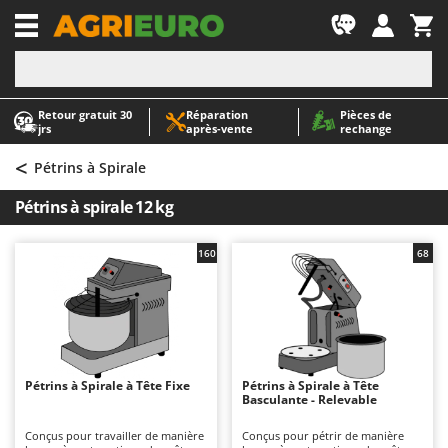
-1
Retour gratuit 30
Réparation
Pièces de
A
A
jrs
après‑vente
rechange
Abris de jardin
ABAC
<
Accessoires pour tracteurs tondeuses autoportés
AgriEuro Premium
Pétrins à Spirale
Aérateurs Scarificateurs pour gazon
AgriEuro TOP-LINE
Pétrins à spirale 12 kg
Arracheuses de pommes de terre pour tracteur
AGT
Aspirateurs - Balais Électriques
Aima
160
68
Aspirateurs à cendres
Airmec
Aspirateurs à feuilles sur roues
AL-KO
Aspirateurs de piscine
ALA 2000
Aspirateurs Multifonctions
Alce
Pétrins à Spirale à Tête Fixe
Pétrins à Spirale à Tête
Basculante - Relevable
Atomiseurs agricoles pour tracteurs
Alpina
Atomiseurs pour traitements
Ama
Conçus pour travailler de manière
Conçus pour pétrir de manière