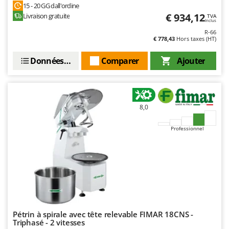
15 - 20 GG dall'ordine
€ 934,12
Livraison gratuite
TVA
Inclus
R-66
€ 778,43
Hors taxes (HT)
Données techniques
Comparer
Ajouter
8,0
Professionnel
Pétrin à spirale avec tête relevable FIMAR 18CNS -
Triphasé - 2 vitesses