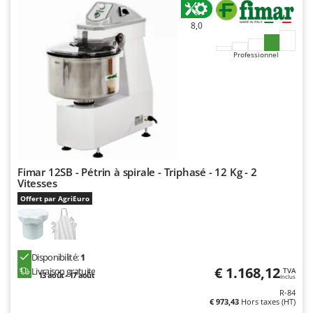
N
New O.M.R.A.
8,0
Nilfisk
Ninja
Professionnel
Novatec
Novital
NuAir
NuovaFac
O
Fimar 12SB - Pétrin à spirale - Triphasé - 12 Kg - 2
Officine Savioli
Vitesses
Oliviero
Offert par AgriEuro
Olix
OMA
Disponibilité:
1
Omas
€ 1.168,12
Livraison gratuite
TVA
13 août - 17 août
Ompagrill
Inclus
R-84
Ooni
€ 973,43
Hors taxes (HT)