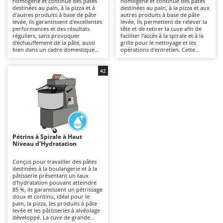
homogène et continue des pâtes
homogène et continue des pâtes
Autolaveuses
Ambrogio Robot
destinées au pain, à la pizza et à
destinées au pain, à la pizza et aux
d'autres produits à base de pâte
autres produits à base de pâte
Autres produits
Annovi Reverberi
levée, ils garantissent d'excellentes
levée, ils permettent de relever la
performances et des résultats
tête et de retirer la cuve afin de
réguliers, sans provoquer
faciliter l'accès à la spirale et à la
ANTHBOT
d'échauffement de la pâte, aussi
grille pour le nettoyage et les
B
bien dans un cadre domestique
opérations d'entretien. Cette
Balayeuses
Archman
que professionnel, notamment
conception, généralement un peu
dans leurs versions alimentées en
plus coûteuse que celle des
Bancs de scie pour le bois - Scies à bûches
Arco
courant triphasé. La structure à
modèles à tête fixe, facilite les
42
tête fixe ne permet pas de retirer
opérations quotidiennes sans
Barbecues
Ardes
la cuve, mais constitue une
compromettre la stabilité ni la
solution plus économique que les
qualité du pétrissage. Adaptés aux
Bennes pour tracteur
Argo
modèles à tête relevable ou à cuve
cuisines professionnelles, aux
amovible. Comparés à des
ateliers artisanaux et aux petites
Brosses pour sols extérieurs
Ariete
machines plus polyvalentes,
entreprises grâce à une large
comme les batteurs mélangeurs
gamme de capacités, ils
Brouettes à moteur
Artus
planétaires, ces pétrins sont moins
garantissent un pétrissage
adaptés aux pâtes enrichies
homogène, continu et sans
Pétrins à Spirale à Haut
Broyeurs à axe horizontal pour tracteur
contenant des œufs, mais offrent
échauffement de la pâte, avec un
Attila
Niveau d'Hydratation
une plus grande robustesse ainsi
excellent rendement, même en cas
qu'une meilleure continuité de
d'utilisation prolongée. Afin de
Broyeurs de branches et végétaux
Ausonia
fonctionnement. Afin de préserver
préserver des performances
Conçus pour travailler des pâtes
des performances constantes, il
constantes, il faut nettoyer
destinées à la boulangerie et à la
Butteurs pour tracteur
Awelco
faut nettoyer soigneusement la
soigneusement la grille, la cuve et
pâtisserie présentant un taux
cuve, la spirale et la grille après
la spirale après chaque utilisation.
d'hydratation pouvant atteindre
chaque utilisation.
85 %, ils garantissent un pétrissage
C
B
doux et continu, idéal pour le
Chargeurs de batterie - Démarreurs
Baesso
pain, la pizza, les produits à pâte
levée et les pâtisseries à alvéolage
Charrues pour tracteur
Bahco
développé. La cuve de grande