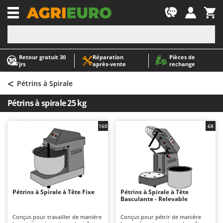
-1
Retour gratuit 30
Réparation
Pièces de
A
A
jrs
après‑vente
rechange
Abris de jardin
ABAC
<
Accessoires pour tracteurs tondeuses autoportés
AgriEuro Premium
Pétrins à Spirale
Aérateurs Scarificateurs pour gazon
AgriEuro TOP-LINE
Pétrins à spirale 25 kg
Arracheuses de pommes de terre pour tracteur
AGT
Aspirateurs - Balais Électriques
Aima
160
68
Aspirateurs à cendres
Airmec
Aspirateurs à feuilles sur roues
AL-KO
Aspirateurs de piscine
ALA 2000
Aspirateurs Multifonctions
Alce
Pétrins à Spirale à Tête Fixe
Pétrins à Spirale à Tête
Basculante - Relevable
Atomiseurs agricoles pour tracteurs
Alpina
Atomiseurs pour traitements
Ama
Conçus pour travailler de manière
Conçus pour pétrir de manière