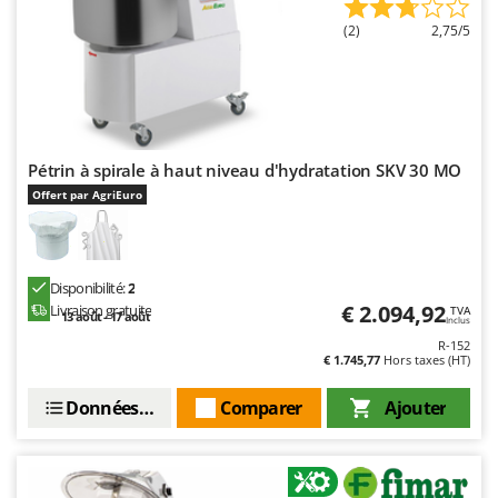
Master
(2)
2,75/5
Mastercook
Masterpro
McCulloch
MCH
Pétrin à spirale à haut niveau d'hydratation SKV 30 MO
Michelin
Offert par AgriEuro
Mille
Minox
Mockmill
Disponibilité:
2
€ 2.094,92
Livraison gratuite
More than chef
TVA
13 août - 17 août
Inclus
MOSA
R-152
€ 1.745,77
Hors taxes (HT)
MOVA
Données techniques
Comparer
Ajouter
Mowox
MTD