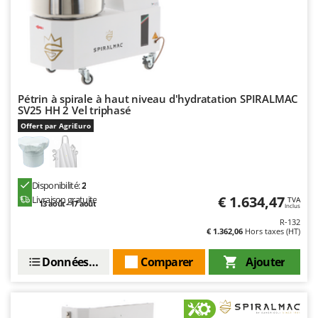
Pétrin à spirale à haut niveau d'hydratation SPIRALMAC
SV25 HH 2 Vel triphasé
Offert par AgriEuro
Disponibilité:
2
€ 1.634,47
Livraison gratuite
TVA
13 août - 17 août
Inclus
R-132
€ 1.362,06
Hors taxes (HT)
Données techniques
Comparer
Ajouter