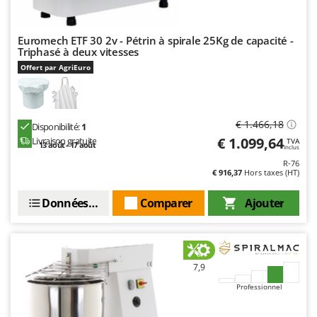
Euromech ETF 30 2v - Pétrin à spirale 25Kg de capacité -
Triphasé à deux vitesses
Offert par AgriEuro
€ 1.466,18
Disponibilité:
1
€ 1.099,64
Livraison gratuite
TVA
13 août - 17 août
Inclus
R-76
€ 916,37
Hors taxes (HT)
Données techniques
Comparer
Ajouter
7,9
Professionnel