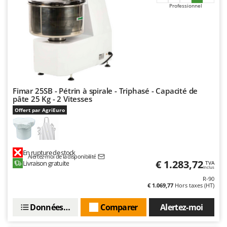
Worx
Professionnel
Y
Yard Force
Z
Zanon
Zephir
Fimar 25SB - Pétrin à spirale - Triphasé - Capacité de
ZGrills
pâte 25 Kg - 2 Vitesses
Zodiac
Offert par AgriEuro
Zomax
En rupture de stock
Alertez-moi de la disponibilité
€ 1.283,72
Livraison gratuite
TVA
Inclus
R-90
€ 1.069,77
Hors taxes (HT)
Données techniques
Comparer
Alertez-moi