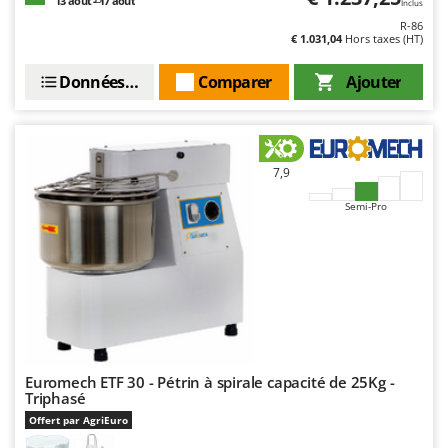
13 août - 17 août
Inclus
Resto Italia
R-86
Ribimex
€ 1.031,04
Hors taxes (HT)
Ripartrak
Données techniques
Comparer
Ajouter
Ritter
River Systems
Robomow
7,9
Rossofuoco
Semi-Pro
Rover Pompe
Royal Food
Ryobi
S
S.T.P.
Santos
Euromech ETF 30 - Pétrin à spirale capacité de 25Kg -
Sbaraglia
Triphasé
Offert par AgriEuro
Schnitzer