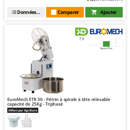
Données techniques
Comparer
Ajouter
7,9
Semi-Pro
EuroMech ETR 30 - Pétrin à spirale à tête relevable
capacité de 25Kg - Triphasé
Offert par AgriEuro