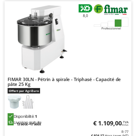
8,0
Professionnel
FIMAR 30LN - Pétrin à spirale - Triphasé - Capacité de
pâte 25 Kg
Offert par AgriEuro
Disponibilité:
1
€ 1.109,00
Livraison gratuite
TVA
13 août - 17 août
Inclus
R-77
€ 924,17
Hors taxes (HT)