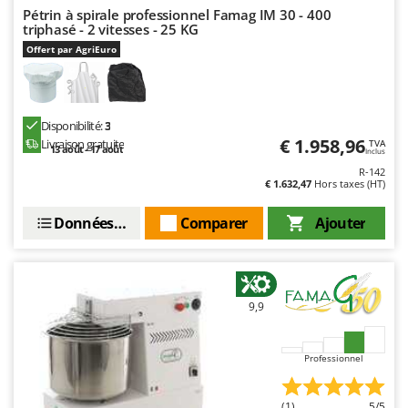
Stiga
Pétrin à spirale professionnel Famag IM 30 - 400
triphasé - 2 vitesses - 25 KG
Stocker
Offert par AgriEuro
Sunseeker
T
Tecla
Disponibilité:
3
€ 1.958,96
Livraison gratuite
TecnoGen
TVA
13 août - 17 août
Inclus
Tellarini Pompe
R-142
€ 1.632,47
Hors taxes (HT)
Telwin
Données techniques
Comparer
Ajouter
Tenco
Tineco
Titania
9,9
Tornado
Tre Spade
Professionnel
Trev - Abrek - TecnoVIR
Trotec
(1)
5/5