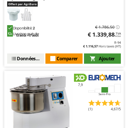
Offert par AgriEuro
€ 1.786,50
Disponibilité:
2
€ 1.339,88
Livraison gratuite
TVA
13 août - 17 août
Inclus
R-94
€ 1.116,57
Hors taxes (HT)
Données techniques
Comparer
Ajouter
7,9
Semi-Pro
(1)
4,67/5