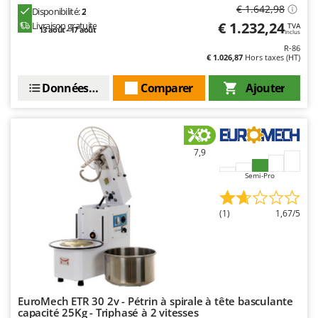
€ 1.642,98
Disponibilité:
2
€ 1.232,24
Livraison gratuite
TVA
13 août - 17 août
Inclus
R-86
€ 1.026,87
Hors taxes (HT)
Données techniques
Comparer
Ajouter
7,9
Semi-Pro
(1)
1,67/5
EuroMech ETR 30 2v - Pétrin à spirale à tête basculante
capacité 25Kg - Triphasé à 2 vitesses