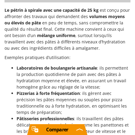
Le pétrin à spirale avec une capacité de 25 kg
est conçu pour
affronter des travaux qui demandent des
volumes moyens
ou élevés de pâte
en peu de temps, sans compromettre la
qualité du résultat final. Cette machine convient à ceux qui
ont besoin d’un
mélange uniforme
, surtout lorsqu’ils
travaillent avec des pâtes à différents niveaux d’hydratation
ou avec des ingrédients difficiles à amalgamer.
Exemples pratiques d’utilisation:
Laboratoires de boulangerie artisanale
: ils permettent
la production quotidienne de pain avec des pâtes à
hydratation moyenne et élevée, en assurant un travail
homogène grâce au réglage de la vitesse;
Pizzerias à forte fréquentation
: ils gèrent avec
précision les pâtes moyennes ou souples pour pizza
traditionnelle ou à forte hydratation, en optimisant les
temps de préparation;
Pâtisseries professionnelles
: ils travaillent des pâtes
délicates pour desserts levés, comme les panettones et
Comparer
les brioches, en exploitant le variateur de vitesse et le