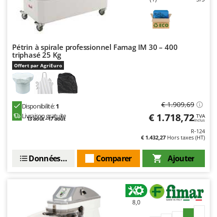
Troy-Bilt
U
Udor
Pétrin à spirale professionnel Famag IM 30 – 400
Unger
triphasé 25 Kg
Offert par AgriEuro
V
Verdemax
Vesco
€ 1.909,69
Volpi
Disponibilité:
1
€ 1.718,72
Livraison gratuite
TVA
13 août - 17 août
Inclus
W
R-124
Waldner
€ 1.432,27
Hors taxes (HT)
Weber
Données techniques
Comparer
Ajouter
WIDU
Wiper EcoRobot
Wolf Garten
8,0
Wortex