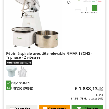
N
New O.M.R.A.
8,0
Nilfisk
Professionnel
Ninja
Novatec
Novital
NuAir
NuovaFac
Pétrin à spirale avec tête relevable FIMAR 18CNS -
Triphasé - 2 vitesses
O
Officine Savioli
Offert par AgriEuro
Oliviero
Olix
OMA
Disponibilité:
1
€ 1.838,13
Livraison gratuite
TVA
13 août - 17 août
Omas
Inclus
R-133
Ompagrill
€ 1.531,78
Hors taxes (HT)
Ooni