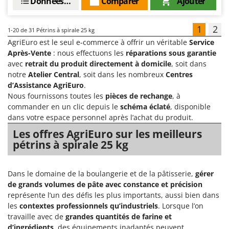
Données techniques
Comparer
Ajouter
1
2
1-20
de 31 Pétrins à spirale 25 kg
AgriEuro est le seul e-commerce à offrir un véritable
Service
Après-Vente
: nous effectuons les
réparations sous garantie
avec
retrait du produit directement à domicile
, soit dans
notre
Atelier Central
, soit dans les nombreux
Centres
d’Assistance AgriEuro
.
Nous fournissons toutes les
pièces de rechange
, à
commander en un clic depuis le
schéma éclaté
, disponible
dans votre espace personnel après l’achat du produit.
Les offres AgriEuro sur les meilleurs
pétrins à spirale 25 kg
Dans le domaine de la boulangerie et de la pâtisserie,
gérer
de grands volumes de pâte avec constance et précision
représente l’un des défis les plus importants, aussi bien dans
les
contextes professionnels qu’industriels
. Lorsque l’on
travaille avec de
grandes quantités de farine et
d’ingrédients
, des équipements inadaptés peuvent