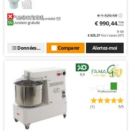
Seven Italy
Shark
€ 1.320,58
En rupture de stock
Alertez-moi de la disponibilité
Silky
€ 990,44
Livraison gratuite
TVA
Inclus
Simatech
R-68
€ 825,37
Hors taxes (HT)
Sirman
Skil
Données techniques
Comparer
Alertez-moi
Smartwood
Smeg
Snapper
9,9
Solidur
Spice Electronics
Professionnel
Spiralmac
(1)
5/5
Spring Protezione
Spyro
Stanley