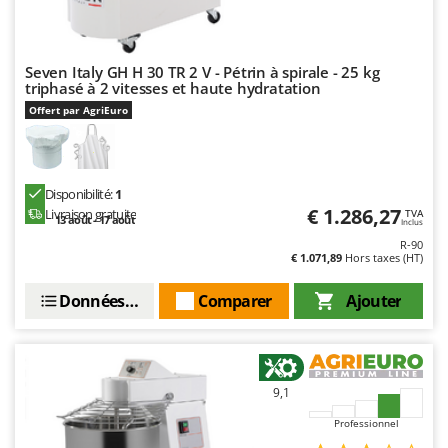
Tondeuses autoportées
Lampacrescia - MGM
Tondeuses débroussailleuses thermiques
Landxcape
Trancheuses
LAR Casalinghi
Seven Italy GH H 30 TR 2 V - Pétrin à spirale - 25 kg
triphasé à 2 vitesses et haute hydratation
Trancheuses de sol
Lavor
Offert par AgriEuro
Transpalettes
Linea VZ
Treuils de débardage
Lisam
Tronçonneuses
Lotusgrill
Disponibilité:
1
€ 1.286,27
Livraison gratuite
TVA
13 août - 17 août
Inclus
V
M
Vêtements de Sécurité
R-90
M.A.I.BO.
€ 1.071,89
Hors taxes (HT)
Vibroculteurs à tracteur
Macom
Données techniques
Comparer
Ajouter
Macte Ovens
Makita
MAMMAMIA
9,1
Marcato
Professionnel
Marina Systems