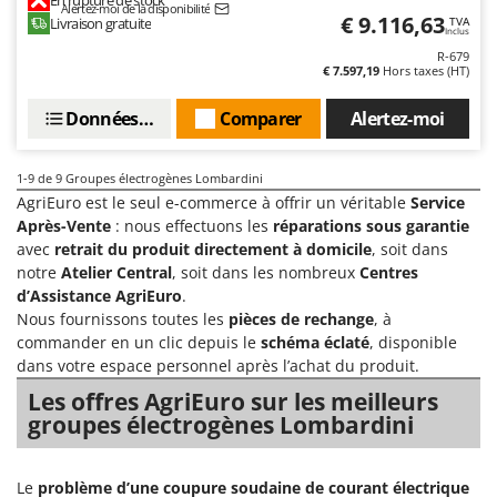
Alertez-moi de la disponibilité
Oriental Koshin
€ 9.116,63
Livraison gratuite
TVA
Inclus
Outdoorchef
R-679
€ 7.597,19
Hors taxes (HT)
P
Palazzetti
Données techniques
Comparer
Alertez-moi
Palumbo Pavi
Partisani
1-9
de 9 Groupes électrogènes Lombardini
AgriEuro est le seul e-commerce à offrir un véritable
Service
Paterlini
Après-Vente
: nous effectuons les
réparations sous garantie
Philips
avec
retrait du produit directement à domicile
, soit dans
notre
Atelier Central
, soit dans les nombreux
Centres
Pramac
d’Assistance AgriEuro
.
Prismafood
Nous fournissons toutes les
pièces de rechange
, à
commander en un clic depuis le
schéma éclaté
, disponible
R
dans votre espace personnel après l’achat du produit.
R.G.V.
Les offres AgriEuro sur les meilleurs
Rato
groupes électrogènes Lombardini
Reber
Redback
Le
problème d’une coupure soudaine de courant électrique