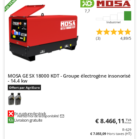
+20 VENDUS
Master
7,7
Mastercook
Masterpro
Industriel
McCulloch
(3)
4,89/5
MCH
Michelin
Mille
Minox
MOSA GE SX 18000 KDT - Groupe électrogène insonorisé
Mockmill
- 14.4 kw
More than chef
Offert par AgriEuro
MOSA
MOVA
En rupture de stock
Mowox
Alertez-moi de la disponibilité
€ 8.466,11
Livraison gratuite
TVA
Inclus
MTD
R-629
€ 7.055,09
Hors taxes (HT)