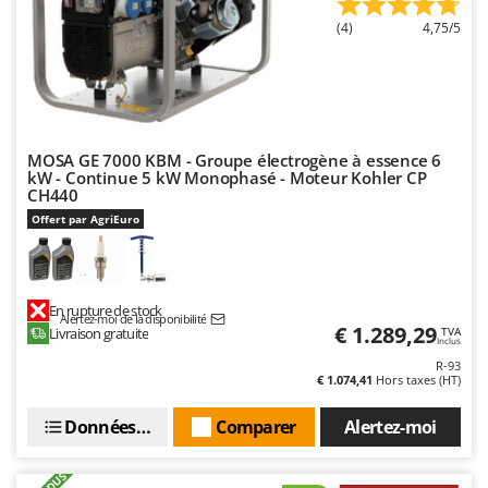
Tondeuses autoportées
Lampacrescia - MGM
(4)
4,75/5
Tondeuses débroussailleuses thermiques
Landxcape
Trancheuses
LAR Casalinghi
Trancheuses de sol
Lavor
Transpalettes
Linea VZ
MOSA GE 7000 KBM - Groupe électrogène à essence 6
Treuils de débardage
Lisam
kW - Continue 5 kW Monophasé - Moteur Kohler CP
CH440
Tronçonneuses
Lotusgrill
Offert par AgriEuro
V
M
Vêtements de Sécurité
M.A.I.BO.
Vibroculteurs à tracteur
Macom
En rupture de stock
Alertez-moi de la disponibilité
€ 1.289,29
Livraison gratuite
TVA
Macte Ovens
Inclus
R-93
Makita
€ 1.074,41
Hors taxes (HT)
MAMMAMIA
Données techniques
Comparer
Alertez-moi
Marcato
Marina Systems