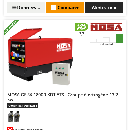
N
New O.M.R.A.
Données techniques
Comparer
Alertez-moi
Nilfisk
Ninja
+10 VENDUS
Novatec
7,7
Novital
Industriel
NuAir
NuovaFac
O
Officine Savioli
Oliviero
Olix
MOSA GE SX 18000 KDT ATS - Groupe électrogène 13.2
OMA
kw
Offert par AgriEuro
Omas
Ompagrill
Ooni
En rupture de stock