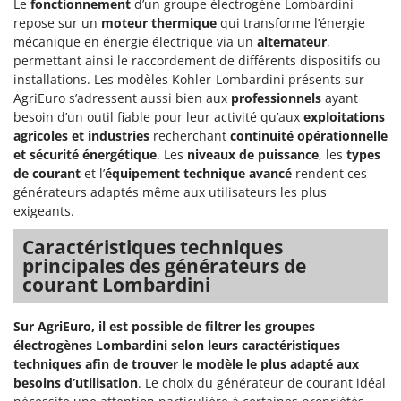
Le
fonctionnement
d’un groupe électrogène Lombardini
Seven Italy
repose sur un
moteur thermique
qui transforme l’énergie
Shark
mécanique en énergie électrique via un
alternateur
,
permettant ainsi le raccordement de différents dispositifs ou
Silky
installations. Les modèles Kohler-Lombardini présents sur
Simatech
AgriEuro s’adressent aussi bien aux
professionnels
ayant
Sirman
besoin d’un outil fiable pour leur activité qu’aux
exploitations
agricoles et industries
recherchant
continuité opérationnelle
Skil
et sécurité énergétique
. Les
niveaux de puissance
, les
types
Smartwood
de courant
et l’
équipement technique avancé
rendent ces
générateurs adaptés même aux utilisateurs les plus
Smeg
exigeants.
Snapper
Caractéristiques techniques
Solidur
principales des générateurs de
Spice Electronics
courant Lombardini
Spiralmac
Sur AgriEuro, il est possible de filtrer les groupes
Spring Protezione
électrogènes Lombardini selon leurs caractéristiques
Spyro
techniques afin de trouver le modèle le plus adapté aux
besoins d’utilisation
. Le choix du générateur de courant idéal
Stanley