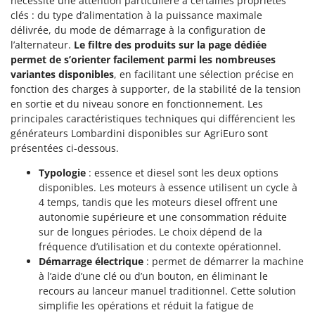
nécessite une attention particulière à certaines propriétés
Stiga
clés : du type d’alimentation à la puissance maximale
Stocker
délivrée, du mode de démarrage à la configuration de
l’alternateur.
Le filtre des produits sur la page dédiée
Sunseeker
permet de s’orienter facilement parmi les nombreuses
variantes disponibles
, en facilitant une sélection précise en
T
fonction des charges à supporter, de la stabilité de la tension
Tecla
en sortie et du niveau sonore en fonctionnement. Les
TecnoGen
principales caractéristiques techniques qui différencient les
Tellarini Pompe
générateurs Lombardini disponibles sur AgriEuro sont
présentées ci-dessous.
Telwin
Typologie
: essence et diesel sont les deux options
Tenco
disponibles. Les moteurs à essence utilisent un cycle à
Tineco
4 temps, tandis que les moteurs diesel offrent une
Titania
autonomie supérieure et une consommation réduite
sur de longues périodes. Le choix dépend de la
Tornado
fréquence d’utilisation et du contexte opérationnel.
Tre Spade
Démarrage électrique
: permet de démarrer la machine
à l’aide d’une clé ou d’un bouton, en éliminant le
Trev - Abrek - TecnoVIR
recours au lanceur manuel traditionnel. Cette solution
Trotec
simplifie les opérations et réduit la fatigue de