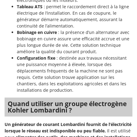
électroniques ou les moteurs.
Worx
Tableau ATS
: permet le raccordement direct à la ligne
électrique de l’installation. En cas de coupure, le
Y
générateur démarre automatiquement, assurant la
Yard Force
continuité de l’alimentation.
Bobinage en cuivre
: la présence d’un alternateur avec
Z
Zanon
bobinage en cuivre assure une efficacité accrue et une
plus longue durée de vie. Cette solution technique
Zephir
améliore la qualité du courant produit.
ZGrills
Configuration fixe
: destinée aux travaux nécessitant
une puissance moyenne à élevée, lorsque des
Zodiac
déplacements fréquents de la machine ne sont pas
Zomax
requis. Cette solution trouve application sur les
chantiers, dans les exploitations agricoles et dans les
installations de production.
Quand utiliser un groupe électrogène
Kohler Lombardini ?
Un générateur de courant Lombardini fournit de l’électricité
lorsque le réseau est indisponible ou peu fiable.
Il est utilisé