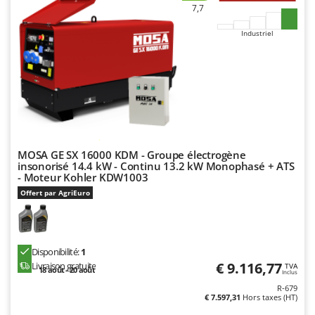
Groupes électrogènes
7,7
E
Gyrobroyeurs à lame pour tracteur
EcoFlow
Industriel
Edilmark
H
Haches - Cognées et Hachettes
Effeuno
Hachoirs à viande
Einhell
Herses à Dents
Elegen
Herses Rotatives
Energy Gruppi
MOSA GE SX 16000 KDM - Groupe électrogène
Enotecnica Pillan
L
insonorisé 14.4 kW - Continu 13.2 kW Monophasé + ATS
Lames à neige
- Moteur Kohler KDW1003
Eschenfelder
Lames niveleuses pour tracteur
Offert par AgriEuro
EuroMech
Lave-vitres
Eurosystems
Lieuses électriques pour vignes
F
Disponibilité:
1
FAC
€ 9.116,77
Livraison gratuite
TVA
M
18 août - 20 août
Inclus
Machines à pâtes
Fama Industrie
R-679
€ 7.597,31
Hors taxes (HT)
Machines de nettoyage pour panneaux photovoltaïques et surfaces vitrées
Famag