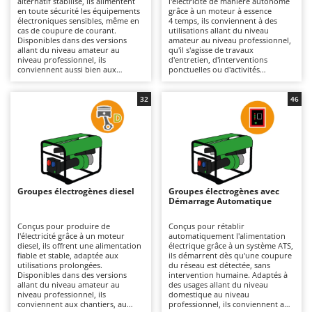
alternatif stabilisé, ils alimentent
l'électricité de manière autonome
Autolaveuses
Ambrogio Robot
en toute sécurité les équipements
grâce à un moteur à essence
électroniques sensibles, même en
4 temps, ils conviennent à des
Autres produits
Annovi Reverberi
cas de coupure de courant.
utilisations allant du niveau
Disponibles dans des versions
amateur au niveau professionnel,
allant du niveau amateur au
qu'il s'agisse de travaux
ANTHBOT
niveau professionnel, ils
d'entretien, d'interventions
B
conviennent aussi bien aux
ponctuelles ou d'activités
Balayeuses
Archman
camping-cars qu'aux petits
itinérantes. Disponibles en
chantiers et aux travaux
versions monophasées ou
Bancs de scie pour le bois - Scies à bûches
Arco
d'entretien, grâce à des modèles
triphasées selon les besoins, ils
32
46
compacts et faciles à transporter.
offrent une solution pratique et
Barbecues
Ardes
Par rapport aux groupes
polyvalente. Plus compacts et plus
électrogènes classiques, ils limitent
faciles à transporter que les
Bennes pour tracteur
Argo
les variations de tension,
groupes électrogènes au diesel, ils
améliorent la protection des
sont particulièrement adaptés
Brosses pour sols extérieurs
Ariete
appareils raccordés et se
lorsque la mobilité et la rapidité
distinguent généralement par un
de mise en service sont
Brouettes à moteur
Artus
fonctionnement plus silencieux. Ils
essentielles. Ils constituent un
constituent une solution idéale
choix polyvalent pour disposer
Groupes électrogènes diesel
Groupes électrogènes avec
Broyeurs à axe horizontal pour tracteur
pour ceux qui recherchent une
d'une source d'énergie simple
Attila
Démarrage Automatique
alimentation fiable et une énergie
d'utilisation. Ils doivent être
de qualité, à domicile comme en
utilisés en extérieur ou dans des
Broyeurs de branches et végétaux
Ausonia
déplacement. Il est recommandé
espaces bien ventilés ; un contrôle
Conçus pour produire de
Conçus pour rétablir
de les stocker dans un endroit sec
régulier du filtre à air, des bougies
l'électricité grâce à un moteur
automatiquement l'alimentation
Butteurs pour tracteur
Awelco
et bien ventilé, de nettoyer
et du niveau d'huile est
diesel, ils offrent une alimentation
électrique grâce à un système ATS,
régulièrement les grilles et
recommandé.
fiable et stable, adaptée aux
ils démarrent dès qu'une coupure
d'effectuer l'entretien courant du
utilisations prolongées.
du réseau est détectée, sans
C
B
moteur (filtre à air, huile et
Disponibles dans des versions
intervention humaine. Adaptés à
Chargeurs de batterie - Démarreurs
Baesso
bougie).
allant du niveau amateur au
des usages allant du niveau
niveau professionnel, ils
domestique au niveau
Charrues pour tracteur
Bahco
conviennent aux chantiers, au
professionnel, ils conviennent aux