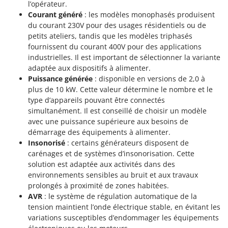
l’opérateur.
Troy-Bilt
Courant généré
: les modèles monophasés produisent
du courant 230V pour des usages résidentiels ou de
U
Udor
petits ateliers, tandis que les modèles triphasés
fournissent du courant 400V pour des applications
Unger
industrielles. Il est important de sélectionner la variante
adaptée aux dispositifs à alimenter.
V
Puissance générée
: disponible en versions de 2,0 à
Verdemax
plus de 10 kW. Cette valeur détermine le nombre et le
Vesco
type d’appareils pouvant être connectés
Volpi
simultanément. Il est conseillé de choisir un modèle
avec une puissance supérieure aux besoins de
démarrage des équipements à alimenter.
W
Waldner
Insonorisé
: certains générateurs disposent de
carénages et de systèmes d’insonorisation. Cette
Weber
solution est adaptée aux activités dans des
WIDU
environnements sensibles au bruit et aux travaux
Wiper EcoRobot
prolongés à proximité de zones habitées.
AVR
: le système de régulation automatique de la
Wolf Garten
tension maintient l’onde électrique stable, en évitant les
Wortex
variations susceptibles d’endommager les équipements