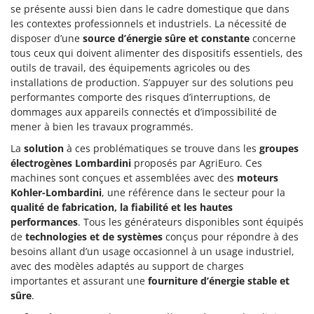
Resto Italia
se présente aussi bien dans le cadre domestique que dans
les contextes professionnels et industriels. La nécessité de
Ribimex
disposer d’une
source d’énergie sûre et constante
concerne
Ripartrak
tous ceux qui doivent alimenter des dispositifs essentiels, des
outils de travail, des équipements agricoles ou des
Ritter
installations de production. S’appuyer sur des solutions peu
River Systems
performantes comporte des risques d’interruptions, de
Robomow
dommages aux appareils connectés et d’impossibilité de
mener à bien les travaux programmés.
Rossofuoco
La
solution
à ces problématiques se trouve dans les
groupes
Rover Pompe
électrogènes Lombardini
proposés par AgriEuro. Ces
Royal Food
machines sont conçues et assemblées avec des
moteurs
Kohler-Lombardini
, une référence dans le secteur pour la
Ryobi
qualité de fabrication, la fiabilité et les hautes
performances
. Tous les générateurs disponibles sont équipés
S
S.T.P.
de
technologies et de systèmes
conçus pour répondre à des
besoins allant d’un usage occasionnel à un usage industriel,
Santos
avec des modèles adaptés au support de charges
Sbaraglia
importantes et assurant une
fourniture d’énergie stable et
sûre
.
Schnitzer