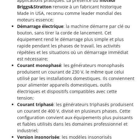
applications pratiques. La présence du
moteur
Seven Italy
Briggs&Stratton
renvoie à un fabricant historique
Shark
Made in USA, reconnu comme leader mondial des
moteurs essence;
Silky
Démarrage électrique
: la machine démarre par clé ou
Simatech
bouton, sans tirer la corde de lancement. Cet
équipement rend le démarrage plus simple et plus
Sirman
rapide pendant les phases de travail, les activités
Skil
répétées et les situations où un démarrage immédiat
Smartwood
est nécessaire;
Courant monophasé
: les générateurs monophasés
Smeg
produisent un courant de 230 V, le même que celui
Snapper
utilisé par les installations domestiques. Ils conviennent
pour alimenter appareils domestiques, outils
Solidur
électriques et dispositifs compatibles avec cette
Spice Electronics
tension;
Courant triphasé
: les générateurs triphasés produisent
Spiralmac
un courant de 400 V, divisé en plusieurs phases. Cette
Spring Protezione
configuration convient aux équipements plus puissants
Spyro
et fiables utilisés dans les domaines professionnel et
industriel;
Stanley
Version insonorisée
: les modèles insonorisés