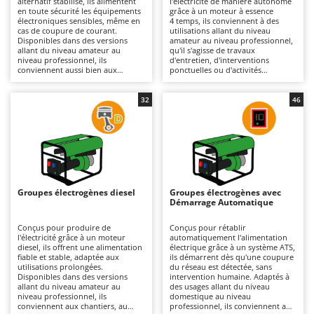
alternatif stabilisé, ils alimentent
l'électricité de manière autonome
Autolaveuses
Ambrogio Robot
en toute sécurité les équipements
grâce à un moteur à essence
électroniques sensibles, même en
4 temps, ils conviennent à des
Autres produits
Annovi Reverberi
cas de coupure de courant.
utilisations allant du niveau
Disponibles dans des versions
amateur au niveau professionnel,
allant du niveau amateur au
qu'il s'agisse de travaux
ANTHBOT
niveau professionnel, ils
d'entretien, d'interventions
B
conviennent aussi bien aux
ponctuelles ou d'activités
Balayeuses
Archman
camping-cars qu'aux petits
itinérantes. Disponibles en
chantiers et aux travaux
versions monophasées ou
Bancs de scie pour le bois - Scies à bûches
Arco
d'entretien, grâce à des modèles
triphasées selon les besoins, ils
32
46
compacts et faciles à transporter.
offrent une solution pratique et
Barbecues
Ardes
Par rapport aux groupes
polyvalente. Plus compacts et plus
électrogènes classiques, ils limitent
faciles à transporter que les
Bennes pour tracteur
Argo
les variations de tension,
groupes électrogènes au diesel, ils
améliorent la protection des
sont particulièrement adaptés
Brosses pour sols extérieurs
Ariete
appareils raccordés et se
lorsque la mobilité et la rapidité
distinguent généralement par un
de mise en service sont
Brouettes à moteur
Artus
fonctionnement plus silencieux. Ils
essentielles. Ils constituent un
constituent une solution idéale
choix polyvalent pour disposer
Groupes électrogènes diesel
Groupes électrogènes avec
Broyeurs à axe horizontal pour tracteur
pour ceux qui recherchent une
d'une source d'énergie simple
Attila
Démarrage Automatique
alimentation fiable et une énergie
d'utilisation. Ils doivent être
de qualité, à domicile comme en
utilisés en extérieur ou dans des
Broyeurs de branches et végétaux
Ausonia
déplacement. Il est recommandé
espaces bien ventilés ; un contrôle
Conçus pour produire de
Conçus pour rétablir
de les stocker dans un endroit sec
régulier du filtre à air, des bougies
l'électricité grâce à un moteur
automatiquement l'alimentation
Butteurs pour tracteur
Awelco
et bien ventilé, de nettoyer
et du niveau d'huile est
diesel, ils offrent une alimentation
électrique grâce à un système ATS,
régulièrement les grilles et
recommandé.
fiable et stable, adaptée aux
ils démarrent dès qu'une coupure
d'effectuer l'entretien courant du
utilisations prolongées.
du réseau est détectée, sans
C
B
moteur (filtre à air, huile et
Disponibles dans des versions
intervention humaine. Adaptés à
Chargeurs de batterie - Démarreurs
Baesso
bougie).
allant du niveau amateur au
des usages allant du niveau
niveau professionnel, ils
domestique au niveau
Charrues pour tracteur
Bahco
conviennent aux chantiers, au
professionnel, ils conviennent aux