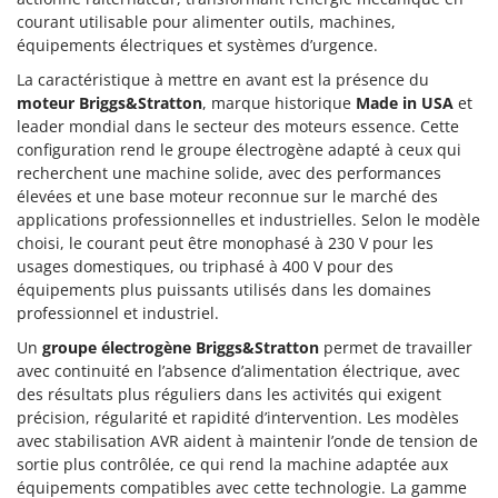
Oriental Koshin
courant utilisable pour alimenter outils, machines,
équipements électriques et systèmes d’urgence.
Outdoorchef
La caractéristique à mettre en avant est la présence du
P
moteur Briggs&Stratton
, marque historique
Made in USA
et
Palazzetti
leader mondial dans le secteur des moteurs essence. Cette
Palumbo Pavi
configuration rend le groupe électrogène adapté à ceux qui
recherchent une machine solide, avec des performances
Partisani
élevées et une base moteur reconnue sur le marché des
Paterlini
applications professionnelles et industrielles. Selon le modèle
choisi, le courant peut être monophasé à 230 V pour les
Philips
usages domestiques, ou triphasé à 400 V pour des
Pramac
équipements plus puissants utilisés dans les domaines
Prismafood
professionnel et industriel.
Un
groupe électrogène Briggs&Stratton
permet de travailler
R
avec continuité en l’absence d’alimentation électrique, avec
R.G.V.
des résultats plus réguliers dans les activités qui exigent
Rato
précision, régularité et rapidité d’intervention. Les modèles
avec stabilisation AVR aident à maintenir l’onde de tension de
Reber
sortie plus contrôlée, ce qui rend la machine adaptée aux
Redback
équipements compatibles avec cette technologie. La gamme