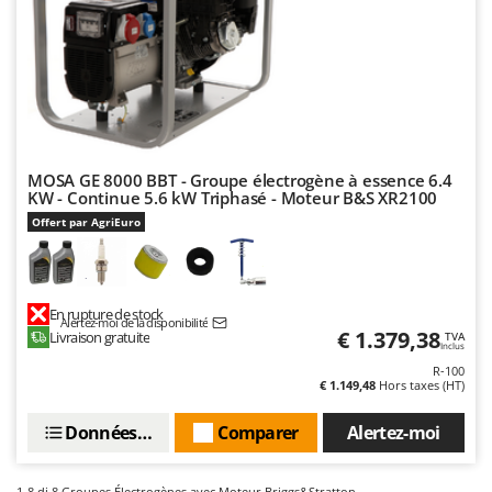
Master
Mastercook
Masterpro
McCulloch
MCH
Michelin
MOSA GE 8000 BBT - Groupe électrogène à essence 6.4
KW - Continue 5.6 kW Triphasé - Moteur B&S XR2100
Mille
Offert par AgriEuro
Minox
Mockmill
More than chef
En rupture de stock
Alertez-moi de la disponibilité
€ 1.379,38
Livraison gratuite
TVA
MOSA
Inclus
R-100
MOVA
€ 1.149,48
Hors taxes (HT)
Mowox
Données techniques
Comparer
Alertez-moi
MTD
1-8
di 8 Groupes Électrogènes avec Moteur Briggs&Stratton