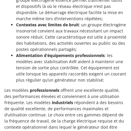
groupe électrogène essence permet d’alimenter outils
Worx
et dispositifs là où le réseau électrique n’est pas
disponible. Le démarrage électrique facilite la mise en
Y
marche même lors d’interventions répétées;
Yard Force
Contextes avec limites de bruit
: un groupe électrogène
insonorisé convient aux travaux nécessitant un impact
Z
Zanon
sonore réduit. Cette caractéristique est utile à proximité
des habitations, des activités ouvertes au public ou des
Zephir
postes opérationnels partagés;
ZGrills
Alimentation d’équipements professionnels
: les
modèles avec stabilisation AVR aident à maintenir une
Zodiac
tension de sortie plus contrôlée. Cet équipement est
Zomax
utile lorsque les appareils raccordés exigent un courant
plus régulier qu’un générateur non stabilisé;
Les modèles
professionnels
offrent une excellente qualité,
des performances élevées et conviennent à une utilisation
fréquente. Les modèles
industriels
répondent à des besoins
de qualité excellente, de performances maximales et
d’utilisation continue. Le choix entre ces gammes dépend de
la fréquence de travail, de la charge électrique requise et du
contexte opérationnel dans lequel le générateur doit être