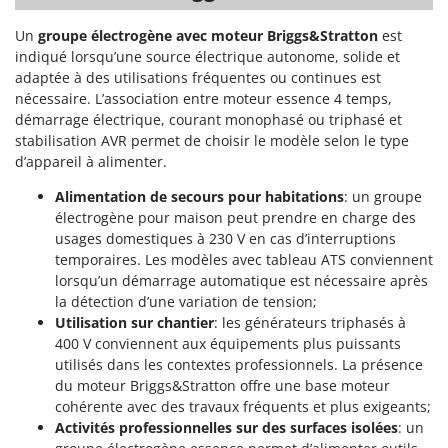
Troy-Bilt
Un
groupe électrogène avec moteur Briggs&Stratton
est
U
indiqué lorsqu’une source électrique autonome, solide et
Udor
adaptée à des utilisations fréquentes ou continues est
nécessaire. L’association entre moteur essence 4 temps,
Unger
démarrage électrique, courant monophasé ou triphasé et
stabilisation AVR permet de choisir le modèle selon le type
V
Verdemax
d’appareil à alimenter.
Vesco
Alimentation de secours pour habitations
: un groupe
Volpi
électrogène pour maison peut prendre en charge des
usages domestiques à 230 V en cas d’interruptions
temporaires. Les modèles avec tableau ATS conviennent
W
Waldner
lorsqu’un démarrage automatique est nécessaire après
la détection d’une variation de tension;
Weber
Utilisation sur chantier
: les générateurs triphasés à
WIDU
400 V conviennent aux équipements plus puissants
utilisés dans les contextes professionnels. La présence
Wiper EcoRobot
du moteur Briggs&Stratton offre une base moteur
Wolf Garten
cohérente avec des travaux fréquents et plus exigeants;
Wortex
Activités professionnelles sur des surfaces isolées
: un