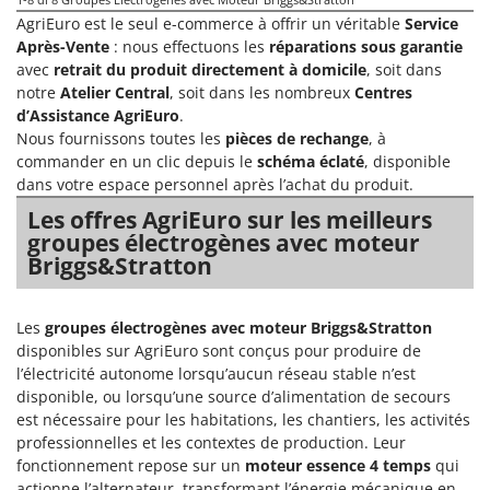
N
New O.M.R.A.
AgriEuro est le seul e-commerce à offrir un véritable
Service
Nilfisk
Après-Vente
: nous effectuons les
réparations sous garantie
avec
retrait du produit directement à domicile
, soit dans
Ninja
notre
Atelier Central
, soit dans les nombreux
Centres
Novatec
d’Assistance AgriEuro
.
Nous fournissons toutes les
pièces de rechange
, à
Novital
commander en un clic depuis le
schéma éclaté
, disponible
NuAir
dans votre espace personnel après l’achat du produit.
NuovaFac
Les offres AgriEuro sur les meilleurs
groupes électrogènes avec moteur
O
Briggs&Stratton
Officine Savioli
Oliviero
Les
groupes électrogènes avec moteur Briggs&Stratton
Olix
disponibles sur AgriEuro sont conçus pour produire de
OMA
l’électricité autonome lorsqu’aucun réseau stable n’est
disponible, ou lorsqu’une source d’alimentation de secours
Omas
est nécessaire pour les habitations, les chantiers, les activités
Ompagrill
professionnelles et les contextes de production. Leur
fonctionnement repose sur un
moteur essence 4 temps
qui
Ooni
actionne l’alternateur, transformant l’énergie mécanique en