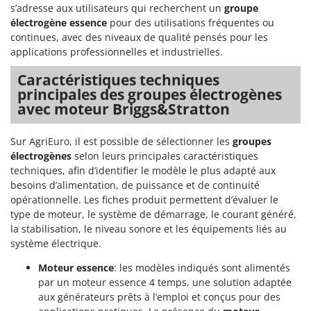
Resto Italia
s’adresse aux utilisateurs qui recherchent un
groupe
électrogène essence
pour des utilisations fréquentes ou
Ribimex
continues, avec des niveaux de qualité pensés pour les
Ripartrak
applications professionnelles et industrielles.
Ritter
Caractéristiques techniques
River Systems
principales des groupes électrogènes
avec moteur Briggs&Stratton
Robomow
Rossofuoco
Sur AgriEuro, il est possible de sélectionner les
groupes
Rover Pompe
électrogènes
selon leurs principales caractéristiques
techniques, afin d’identifier le modèle le plus adapté aux
Royal Food
besoins d’alimentation, de puissance et de continuité
Ryobi
opérationnelle. Les fiches produit permettent d’évaluer le
type de moteur, le système de démarrage, le courant généré,
S
la stabilisation, le niveau sonore et les équipements liés au
S.T.P.
système électrique.
Santos
Moteur essence
: les modèles indiqués sont alimentés
Sbaraglia
par un moteur essence 4 temps, une solution adaptée
Schnitzer
aux générateurs prêts à l’emploi et conçus pour des