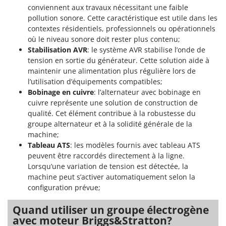
Stiga
conviennent aux travaux nécessitant une faible
pollution sonore. Cette caractéristique est utile dans les
Stocker
contextes résidentiels, professionnels ou opérationnels
Sunseeker
où le niveau sonore doit rester plus contenu;
Stabilisation AVR
: le système AVR stabilise l’onde de
T
tension en sortie du générateur. Cette solution aide à
Tecla
maintenir une alimentation plus régulière lors de
TecnoGen
l’utilisation d’équipements compatibles;
Bobinage en cuivre
: l’alternateur avec bobinage en
Tellarini Pompe
cuivre représente une solution de construction de
Telwin
qualité. Cet élément contribue à la robustesse du
groupe alternateur et à la solidité générale de la
Tenco
machine;
Tineco
Tableau ATS
: les modèles fournis avec tableau ATS
peuvent être raccordés directement à la ligne.
Titania
Lorsqu’une variation de tension est détectée, la
Tornado
machine peut s’activer automatiquement selon la
Tre Spade
configuration prévue;
Trev - Abrek - TecnoVIR
Quand utiliser un groupe électrogène
Trotec
avec moteur Briggs&Stratton?