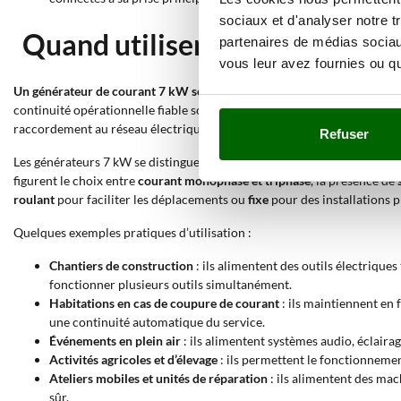
sociaux et d'analyser notre t
Quand utiliser un générateur
partenaires de médias sociaux
vous leur avez fournies ou qu'
Un générateur de courant 7 kW sert à produire de l’électricité de man
continuité opérationnelle fiable sont requises. Ce type de produit ré
raccordement au réseau électrique.
Refuser
Les générateurs 7 kW se distinguent par leur
puissance réelle
, qui les
figurent le choix entre
courant monophasé et triphasé
, la présence de
roulant
pour faciliter les déplacements ou
fixe
pour des installations p
Quelques exemples pratiques d’utilisation :
Chantiers de construction
: ils alimentent des outils électrique
fonctionner plusieurs outils simultanément.
Habitations en cas de coupure de courant
: ils maintiennent en
une continuité automatique du service.
Événements en plein air
: ils alimentent systèmes audio, éclairag
Activités agricoles et d’élevage
: ils permettent le fonctionnemen
Ateliers mobiles et unités de réparation
: ils alimentent des mac
sûr.