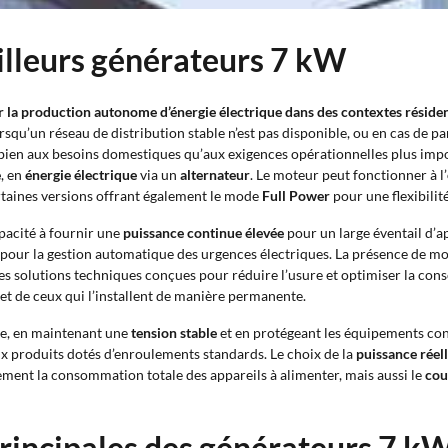
eilleurs générateurs 7 kW
ur la production autonome d’
énergie électrique
dans des contextes résident
squ’un réseau de distribution stable n’est pas disponible, ou en cas de p
 bien aux besoins domestiques qu’aux exigences opérationnelles plus imp
e
, en
énergie électrique
via un
alternateur
. Le moteur peut fonctionner à l’
ertaines versions offrant également le mode
Full Power
pour une flexibilit
pacité à fournir une
puissance continue élevée
pour un large éventail d’a
pour la gestion automatique des urgences électriques. La présence de
es solutions techniques conçues pour réduire l’usure et optimiser la co
t de ceux qui l’installent de manière permanente.
le, en maintenant une
tension stable
et en protégeant les équipements conn
aux produits dotés d’enroulements standards. Le choix de la
puissance réel
ement la consommation totale des appareils à alimenter, mais aussi le
cou
principales des générateurs 7 k