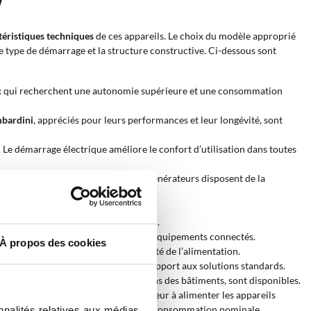
ctéristiques techniques
de ces appareils. Le choix du modèle approprié
le type de démarrage et la structure constructive. Ci-dessous sont
ux qui recherchent une autonomie supérieure et une consommation
bardini
, appréciés pour leurs performances et leur longévité, sont
. Le démarrage électrique améliore le confort d’utilisation dans toutes
r des usages industriels. Certains générateurs disposent de la
 doit rester limité.
méliorant la qualité du courant fourni.
Ce système contribue à la sécurité des équipements connectés.
À propos des cookies
tomatiquement, assurant la continuité de l’alimentation.
t une durée de vie plus longue par rapport aux solutions standards.
ions permanentes sur chantiers ou dans des bâtiments, sont disponibles.
ente la capacité effective du générateur à alimenter les appareils
émarrage peut atteindre le double de la consommation nominale.
nnalités relatives aux médias