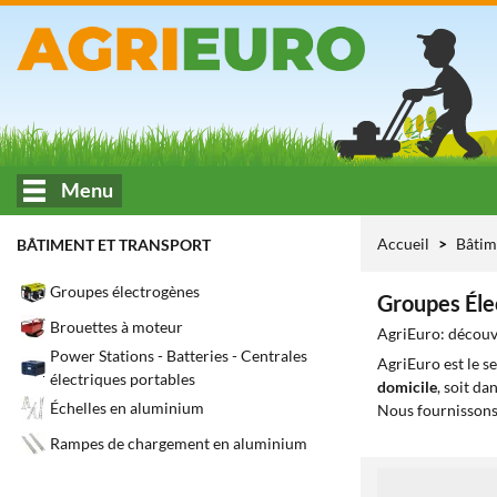
Menu
Accueil
Bâtim
BÂTIMENT ET TRANSPORT
Groupes électrogènes
Groupes Él
Brouettes à moteur
AgriEuro: découvr
Power Stations - Batteries - Centrales
AgriEuro est le s
électriques portables
domicile
, soit da
Échelles en aluminium
Nous fournissons
Rampes de chargement en aluminium
1