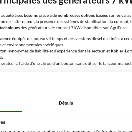
us adapté à ses besoins grâce à de nombreuses options basées sur les cara
ion de l’alternateur, la présence de systèmes de stabilisation du courant, 
 techniques
des générateurs de courant 7 kW disponibles sur AgriEuro.
sence équipés de moteurs 4 temps et des versions diesel destinées à ce
s et environnementales spécifiques.
tton
, synonymes de fiabilité et d’expérience dans le secteur, et
Kohler-Lom
x.
érateur à l’aide d’une clé ou d’un bouton, sans utiliser le lanceur manuel
ophasé
230V, typique des installations domestiques, ou
triphasé
400V pou
disponible en monophasé comme en triphasé.
les émissions sonores, les rendant adaptés aux environnements où le bruit
les équipements sensibles contre les variations électriques soudaines et a
asi parfaite, adapté même aux appareils électroniques les plus délicats. 
Détails
éseau électrique. En cas de coupure de courant, le générateur démarre au
uivre offrent un rendement supérieur, une moindre dispersion d’énergie e
r des déplacements fréquents, et des modèles
fixes
, adaptés aux installat
ies.
ssent une puissance réelle comprise entre 7 et 7,9 kW. Cette valeur représ
e marge supérieure aux besoins totaux, car le courant d’appel requis au d
e personnaliser le contenu et les annonces, d'offrir des fonctio