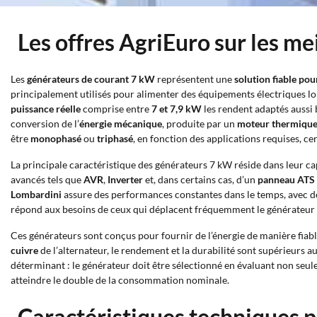
Les offres AgriEuro sur les m
Les
générateurs de courant 7 kW
représentent une
solution fiable po
principalement utilisés pour alimenter des équipements électriques lor
puissance réelle
comprise entre
7 et 7,9 kW
les rendent adaptés aussi
conversion de l’
énergie mécanique
, produite par un
moteur thermiqu
être
monophasé
ou
triphasé
, en fonction des applications requises, c
La principale caractéristique des générateurs 7 kW réside dans leur ca
avancés tels que
AVR
,
Inverter
et, dans certains cas, d’un
panneau ATS
Lombardini
assure des performances constantes dans le temps, avec d
répond aux besoins de ceux qui déplacent fréquemment le générateur e
Ces générateurs sont conçus pour fournir de l’énergie de manière fiab
cuivre
de l’alternateur, le rendement et la durabilité sont supérieurs 
déterminant : le générateur doit être sélectionné en évaluant non seul
atteindre le double de la consommation nominale.
Caractéristiques techniques 