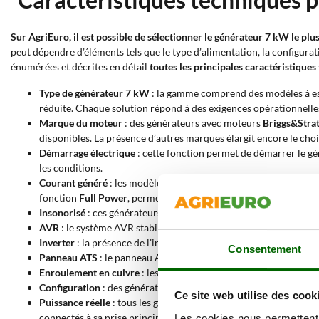
Sur AgriEuro, il est possible de sélectionner le générateur 7 kW le pl
peut dépendre d’éléments tels que le type d’alimentation, la configurat
énumérées et décrites en détail
toutes les principales caractéristiques
Type de générateur 7 kW
: la gamme comprend des modèles à es
réduite. Chaque solution répond à des exigences opérationnelle
Marque du moteur
: des générateurs avec moteurs
Briggs&Stra
disponibles. La présence d’autres marques élargit encore le choi
Démarrage électrique
: cette fonction permet de démarrer le gén
les conditions.
Courant généré
: les modèles peuvent produire du courant
mon
fonction
Full Power
, permettant d’obtenir toute la puissance 
Insonorisé
: ces générateurs sont équipés de systèmes réduisant 
AVR
: le système AVR stabilise la tension de sortie, protégeant 
Inverter
: la présence de l’inverter assure un courant à onde qu
Consentement
Panneau ATS
: le panneau ATS permet la connexion directe au r
Enroulement en cuivre
: les alternateurs avec enroulement en c
Configuration
: des générateurs
sur châssis roulant
, idéaux pou
Ce site web utilise des cook
Puissance réelle
: tous les générateurs de cette catégorie fourni
connectés à sa prise principale. Il est conseillé de prévoir un
Les cookies nous permettent d