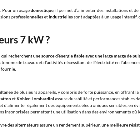
n
. Pour un usage
domestique
, il permet d’alimenter des installations et de 
ersions
professionnelles
et
industrielles
sont adaptées à un usage intensif,
eurs 7 kW ?
 qui recherchent une source d’énergie fiable avec une large marge de pui
utonome de travaux et d’activités nécessitant de l’électricité en l’absenc
 fournie.
multanée de plusieurs appareils, y compris de forte puissance, en offrant 
ratton
et
Kohler-Lombardini
assure durabilité et performances stables da
 d’alimenter également des équipements électroniques sensibles, en évi
ons insonorisées permettent une utilisation dans des environnements où le 
ivre
des alternateurs assure un rendement supérieur, une meilleure résist