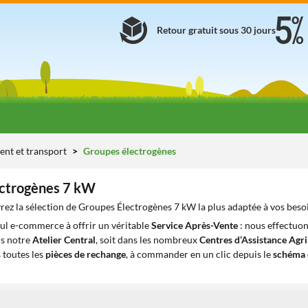
Retour gratuit sous 30 jours
ent et transport
Groupes électrogènes
ectrogènes 7 kW
ez la sélection de Groupes Électrogènes 7 kW la plus adaptée à vos beso
eul e-commerce à offrir un véritable
Service Après-Vente
: nous effectuon
ns notre
Atelier Central
, soit dans les nombreux
Centres d’Assistance Agr
 toutes les
pièces de rechange
, à commander en un clic depuis le
schéma 
1
1