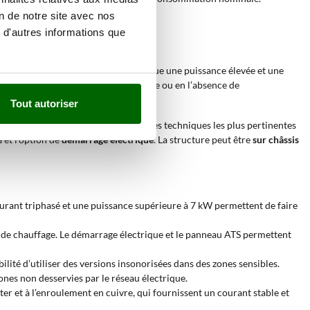
on de notre site avec nos
 d'autres informations que
dre domestique que professionnel, lorsque une puissance élevée et une
ne solution concrète en cas d’urgence ou en l’absence de
Tout autoriser
 industriels. Parmi les caractéristiques techniques les plus pertinentes
e
et l’option de
démarrage électrique
. La structure peut être
sur châssis
 courant triphasé et une puissance supérieure à 7 kW permettent de faire
s de chauffage. Le démarrage électrique et le panneau ATS permettent
bilité d’utiliser des versions insonorisées dans des zones sensibles.
nes non desservies par le réseau électrique.
ter et à l’enroulement en cuivre, qui fournissent un courant stable et