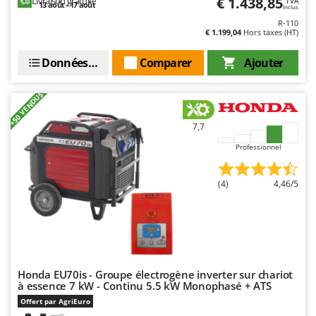
€ 1.438,85
Livraison gratuite
TVA
13 août - 17 août
Inclus
R-110
€ 1.199,04
Hors taxes (HT)
Données techniques
Comparer
Ajouter
+50 VENDUS
7,7
Professionnel
(4)
4,46/5
Honda EU70is - Groupe électrogène inverter sur chariot
à essence 7 kW - Continu 5.5 kW Monophasé + ATS
Offert par AgriEuro