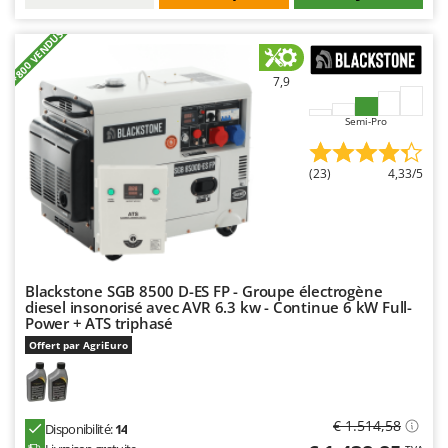
Worx
+800 VENDUS
Y
Yard Force
7,9
Z
Zanon
Semi-Pro
Zephir
(23)
4,33/5
ZGrills
Zodiac
Zomax
Blackstone SGB 8500 D-ES FP - Groupe électrogène
diesel insonorisé avec AVR 6.3 kw - Continue 6 kW Full-
Power + ATS triphasé
Offert par AgriEuro
€ 1.514,58
Disponibilité:
14