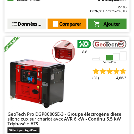
Inclus
Oriental Koshin
R-105
€ 826,88
Hors taxes (HT)
Outdoorchef
Données techniques
Comparer
Ajouter
P
Palazzetti
+900 VENDUS
Palumbo Pavi
Partisani
8,9
Paterlini
Semi-Pro
Philips
Pramac
(31)
4,68/5
Prismafood
R
R.G.V.
Rato
GeoTech Pro DGP8000SE-3 - Groupe électrogène diesel
silencieux sur chariot avec AVR 6 kW - Continu 5.5 kW
Reber
Triphasé + ATS
Redback
Offert par AgriEuro