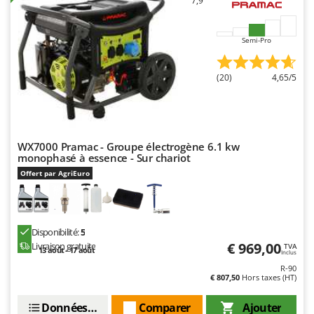
7,9
Troy-Bilt
U
Semi-Pro
Udor
Unger
(20)
4,65/5
V
Verdemax
Vesco
WX7000 Pramac - Groupe électrogène 6.1 kw
Volpi
monophasé à essence - Sur chariot
Offert par AgriEuro
W
Waldner
Weber
Disponibilité:
5
WIDU
€ 969,00
Livraison gratuite
TVA
13 août - 17 août
Inclus
Wiper EcoRobot
R-90
Wolf Garten
€ 807,50
Hors taxes (HT)
Wortex
Données techniques
Comparer
Ajouter