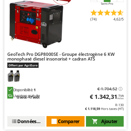
Semi-Pro
(74)
4,62/5
GeoTech Pro DGP8000SE - Groupe électrogène 6 KW
monophasé diesel insonorisé + cadran ATS
Offert par AgriEuro
€ 1.704,52
Disponibilité:
1
€ 1.342,31
Livraison gratuite
TVA
13 août - 17 août
Inclus
R-130
€ 1.118,59
Hors taxes (HT)
Données techniques
Comparer
Ajouter