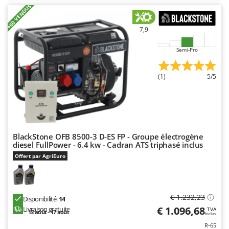
+60 VENDUS
7,9
Semi-Pro
(1)
5/5
BlackStone OFB 8500-3 D-ES FP - Groupe électrogène
diesel FullPower - 6.4 kw - Cadran ATS triphasé inclus
Offert par AgriEuro
€ 1.232,23
Disponibilité:
14
€ 1.096,68
Livraison gratuite
TVA
13 août - 17 août
Inclus
R-65