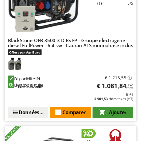
Stiga
(1)
5/5
Stocker
Sunseeker
T
BlackStone OFB 8500-3 D-ES FP - Groupe électrogène
Tecla
diesel FullPower - 6.4 kw - Cadran ATS monophasé inclus
TecnoGen
Offert par AgriEuro
Tellarini Pompe
Telwin
€ 1.215,55
Tenco
Disponibilité:
21
€ 1.081,84
Livraison gratuite
TVA
13 août - 17 août
Tineco
Inclus
R-64
Titania
€ 901,53
Hors taxes (HT)
Tornado
Données techniques
Comparer
Ajouter
Tre Spade
Trev - Abrek - TecnoVIR
+100 VENDUS
Trotec