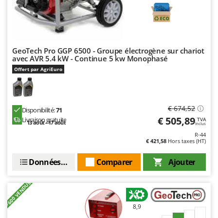
GeoTech Pro GGP 6500 - Groupe électrogène sur chariot
avec AVR 5.4 kW - Continue 5 kw Monophasé
Offert par AgriEuro
€ 674,52
Disponibilité:
71
€ 505,89
Livraison gratuite
TVA
13 août - 17 août
Inclus
R-44
€ 421,58
Hors taxes (HT)
Données techniques
Comparer
Ajouter
+600 VENDUS
8,9