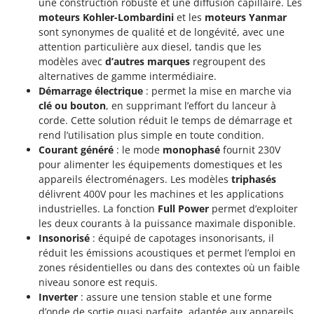
une construction robuste et une diffusion capillaire. Les
moteurs Kohler-Lombardini
et les
moteurs Yanmar
sont synonymes de qualité et de longévité, avec une
attention particulière aux diesel, tandis que les
modèles avec
d’autres marques
regroupent des
alternatives de gamme intermédiaire.
Démarrage électrique
: permet la mise en marche via
clé ou bouton
, en supprimant l’effort du lanceur à
corde. Cette solution réduit le temps de démarrage et
rend l’utilisation plus simple en toute condition.
Courant généré
: le mode
monophasé
fournit 230V
pour alimenter les équipements domestiques et les
appareils électroménagers. Les modèles
triphasés
délivrent 400V pour les machines et les applications
industrielles. La fonction
Full Power
permet d’exploiter
les deux courants à la puissance maximale disponible.
Insonorisé
: équipé de capotages insonorisants, il
réduit les émissions acoustiques et permet l’emploi en
zones résidentielles ou dans des contextes où un faible
niveau sonore est requis.
Inverter
: assure une tension stable et une forme
d’onde de sortie quasi parfaite, adaptée aux appareils