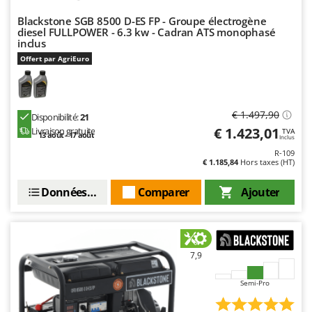
Seven Italy
Blackstone SGB 8500 D-ES FP - Groupe électrogène
Shark
diesel FULLPOWER - 6.3 kw - Cadran ATS monophasé
inclus
Silky
Offert par AgriEuro
Simatech
Sirman
Skil
€ 1.497,90
Disponibilité:
21
€ 1.423,01
Smartwood
Livraison gratuite
TVA
13 août - 17 août
Inclus
Smeg
R-109
€ 1.185,84
Hors taxes (HT)
Snapper
Données techniques
Comparer
Ajouter
Solidur
Spice Electronics
Spiralmac
7,9
Spring Protezione
Spyro
Semi-Pro
Stanley