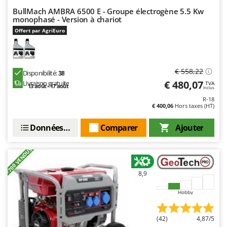
BullMach AMBRA 6500 E - Groupe électrogène 5.5 Kw
monophasé - Version à chariot
Offert par AgriEuro
€ 558,22
Disponibilité:
38
€ 480,07
Livraison gratuite
TVA
13 août - 17 août
Inclus
R-18
€ 400,06
Hors taxes (HT)
Données techniques
Comparer
Ajouter
+700 VENDUS
8,9
Hobby
(42)
4,87/5