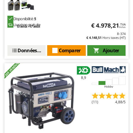
Disponibilité:
5
€ 4.978,21
Livraison gratuite
TVA
13 août - 17 août
Inclus
R-374
€ 4.148,51
Hors taxes (HT)
Données techniques
Comparer
Ajouter
+200 VENDUS
8,9
Hobby
(11)
4,88/5