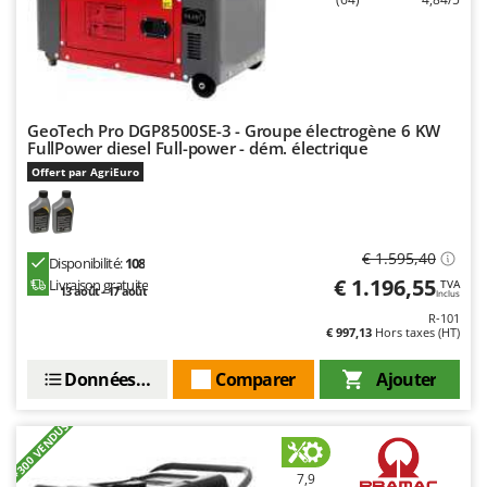
Tondeuses autoportées
Lampacrescia - MGM
Tondeuses débroussailleuses thermiques
Landxcape
Trancheuses
LAR Casalinghi
Trancheuses de sol
Lavor
GeoTech Pro DGP8500SE-3 - Groupe électrogène 6 KW
Transpalettes
Linea VZ
FullPower diesel Full-power - dém. électrique
Treuils de débardage
Offert par AgriEuro
Lisam
Tronçonneuses
Lotusgrill
V
M
€ 1.595,40
Disponibilité:
108
Vêtements de Sécurité
M.A.I.BO.
€ 1.196,55
Livraison gratuite
TVA
13 août - 17 août
Vibroculteurs à tracteur
Inclus
Macom
R-101
€ 997,13
Hors taxes (HT)
Macte Ovens
Makita
Données techniques
Comparer
Ajouter
MAMMAMIA
+300 VENDUS
Marcato
Marina Systems
7,9