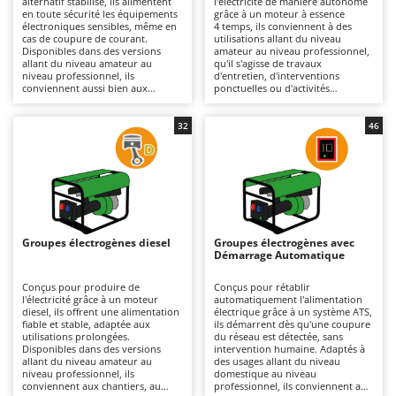
alternatif stabilisé, ils alimentent
l'électricité de manière autonome
Autolaveuses
Ambrogio Robot
en toute sécurité les équipements
grâce à un moteur à essence
électroniques sensibles, même en
4 temps, ils conviennent à des
Autres produits
Annovi Reverberi
cas de coupure de courant.
utilisations allant du niveau
Disponibles dans des versions
amateur au niveau professionnel,
allant du niveau amateur au
qu'il s'agisse de travaux
ANTHBOT
niveau professionnel, ils
d'entretien, d'interventions
B
conviennent aussi bien aux
ponctuelles ou d'activités
Balayeuses
Archman
camping-cars qu'aux petits
itinérantes. Disponibles en
chantiers et aux travaux
versions monophasées ou
Bancs de scie pour le bois - Scies à bûches
Arco
d'entretien, grâce à des modèles
triphasées selon les besoins, ils
32
46
compacts et faciles à transporter.
offrent une solution pratique et
Barbecues
Ardes
Par rapport aux groupes
polyvalente. Plus compacts et plus
électrogènes classiques, ils limitent
faciles à transporter que les
Bennes pour tracteur
Argo
les variations de tension,
groupes électrogènes au diesel, ils
améliorent la protection des
sont particulièrement adaptés
Brosses pour sols extérieurs
Ariete
appareils raccordés et se
lorsque la mobilité et la rapidité
distinguent généralement par un
de mise en service sont
Brouettes à moteur
Artus
fonctionnement plus silencieux. Ils
essentielles. Ils constituent un
constituent une solution idéale
choix polyvalent pour disposer
Groupes électrogènes diesel
Groupes électrogènes avec
Broyeurs à axe horizontal pour tracteur
pour ceux qui recherchent une
d'une source d'énergie simple
Attila
Démarrage Automatique
alimentation fiable et une énergie
d'utilisation. Ils doivent être
de qualité, à domicile comme en
utilisés en extérieur ou dans des
Broyeurs de branches et végétaux
Ausonia
déplacement. Il est recommandé
espaces bien ventilés ; un contrôle
Conçus pour produire de
Conçus pour rétablir
de les stocker dans un endroit sec
régulier du filtre à air, des bougies
l'électricité grâce à un moteur
automatiquement l'alimentation
Butteurs pour tracteur
Awelco
et bien ventilé, de nettoyer
et du niveau d'huile est
diesel, ils offrent une alimentation
électrique grâce à un système ATS,
régulièrement les grilles et
recommandé.
fiable et stable, adaptée aux
ils démarrent dès qu'une coupure
d'effectuer l'entretien courant du
utilisations prolongées.
du réseau est détectée, sans
C
B
moteur (filtre à air, huile et
Disponibles dans des versions
intervention humaine. Adaptés à
Chargeurs de batterie - Démarreurs
Baesso
bougie).
allant du niveau amateur au
des usages allant du niveau
niveau professionnel, ils
domestique au niveau
Charrues pour tracteur
Bahco
conviennent aux chantiers, au
professionnel, ils conviennent aux