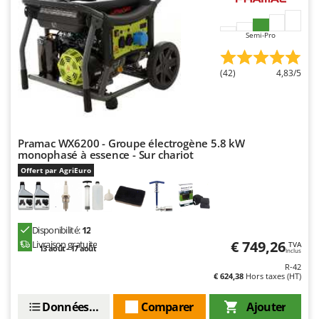
Master
Mastercook
Semi-Pro
Masterpro
McCulloch
(42)
4,83/5
MCH
Michelin
Mille
Pramac WX6200 - Groupe électrogène 5.8 kW
monophasé à essence - Sur chariot
Minox
Offert par AgriEuro
Mockmill
More than chef
MOSA
Disponibilité:
12
MOVA
€ 749,26
Livraison gratuite
TVA
13 août - 17 août
Inclus
Mowox
R-42
€ 624,38
Hors taxes (HT)
MTD
Données techniques
Comparer
Ajouter