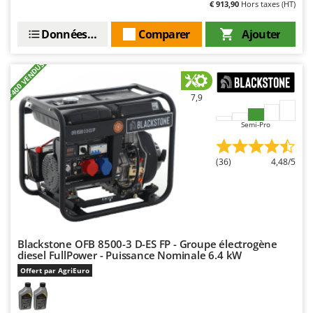
€ 913,90
Hors taxes (HT)
Données techniques
Comparer
Ajouter
+400 VENDUS
7,9
Semi-Pro
(36)
4,48/5
Blackstone OFB 8500-3 D-ES FP - Groupe électrogène
diesel FullPower - Puissance Nominale 6.4 kW
Offert par AgriEuro