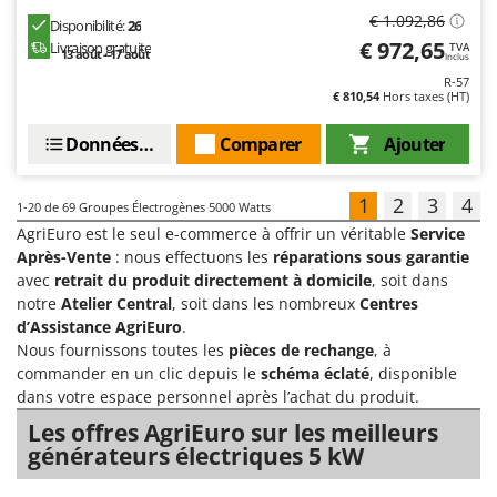
€ 1.092,86
Disponibilité:
26
€ 972,65
Livraison gratuite
TVA
13 août - 17 août
Inclus
R-57
€ 810,54
Hors taxes (HT)
Données techniques
Comparer
Ajouter
1
2
3
4
1-20
de 69 Groupes Électrogènes 5000 Watts
AgriEuro est le seul e-commerce à offrir un véritable
Service
Après-Vente
: nous effectuons les
réparations sous garantie
avec
retrait du produit directement à domicile
, soit dans
notre
Atelier Central
, soit dans les nombreux
Centres
d’Assistance AgriEuro
.
Nous fournissons toutes les
pièces de rechange
, à
commander en un clic depuis le
schéma éclaté
, disponible
dans votre espace personnel après l’achat du produit.
Les offres AgriEuro sur les meilleurs
générateurs électriques 5 kW