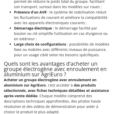
permet de réduire le poids total du groupe, facilitant
Master
son transport, surtout dans les modèles sur roues ;
Mastercook
Présence d’un AVR
: le système de stabilisation réduit
les fluctuations de courant et améliore la compatibilité
Masterpro
avec les appareils électroniques courants ;
McCulloch
Démarrage électrique
: le démarrage facilité par
MCH
bouton ou clé simplifie l’utilisation en cas d’urgence ou
en extérieur ;
Michelin
Large choix de configurations
: possibilités de modèles
Mille
fixes ou mobiles avec différents niveaux de puissance,
pour un usage ciblé selon les besoins spécifiques.
Minox
Quels sont les avantages d’acheter un
Mockmill
groupe électrogène avec enroulement en
More than chef
aluminium sur AgriEuro ?
MOSA
Acheter un groupe électrogène avec enroulement en
aluminium sur AgriEuro
, c’est accéder à
des produits
MOVA
sélectionnés, avec fiches techniques détaillées et assistance
Mowox
après-vente dédiée
. Chaque modèle comprend des
descriptions techniques approfondies, des photos haute
MTD
résolution et des vidéos de démonstration pour aider à
choisir le produit le plus adapté.