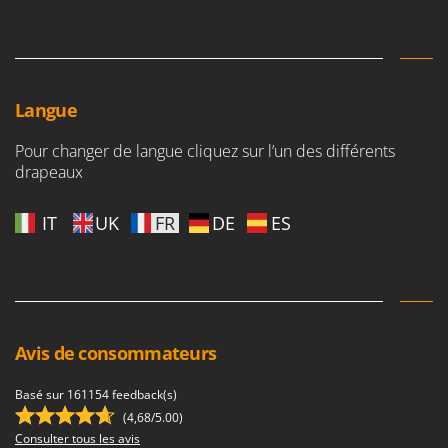
Troy-Bilt
U
Udor
Unger
Langue
V
Pour changer de langue cliquez sur l’un des différents
Verdemax
drapeaux
Vesco
Volpi
IT
UK
FR
DE
ES
W
Waldner
Weber
WIDU
Avis de consommateurs
Wiper EcoRobot
Wolf Garten
Basé sur 161154 feedback(s)
(4,68/5.00)
Wortex
Consulter tous les avis