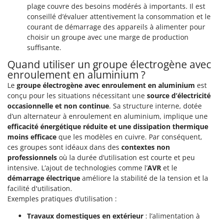
Pulvérisateurs
plage couvre des besoins modérés à importants. Il est
GRIFO
conseillé d’évaluer attentivement la consommation et le
Pulvérisateurs portés
GVS
courant de démarrage des appareils à alimenter pour
choisir un groupe avec une marge de production
GYS
R
Rafraîchisseurs d'air par évaporation
suffisante.
H
Rampes de chargement en aluminium
Quand utiliser un groupe électrogène avec
Hailo
enroulement en aluminium ?
Râpes à fromage électriques
Helvi
Le
groupe électrogène avec enroulement en aluminium
est
Râteaux pour tracteur
conçu pour les situations nécessitant une
source d’électricité
Henx
Remplisseuses
occasionnelle et non continue
. Sa structure interne, dotée
HiKOKI
d’un alternateur à enroulement en aluminium, implique une
Robots nettoyeurs de piscine
Honda
efficacité énergétique réduite et une dissipation thermique
Robots Tondeuses
moins efficace
que les modèles en cuivre. Par conséquent,
I
ces groupes sont idéaux dans des
contextes non
Rogneuses de souches
Idromatic
professionnels
où la durée d’utilisation est courte et peu
Rouleaux pour tracteur
intensive. L’ajout de technologies comme l’
AVR
et le
Il-Tec
démarrage électrique
améliore la stabilité de la tension et la
Imperia
S
facilité d'utilisation.
Scies à os
Infaco
Exemples pratiques d’utilisation :
Scies à Ruban
Intec
Travaux domestiques en extérieur
: l’alimentation à