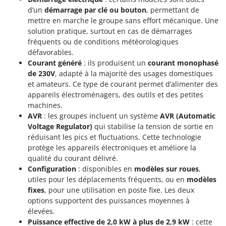
Perches Élagueuses
Francini
d’un
démarrage par clé ou bouton
, permettant de
Pétrins à Spirale
mettre en marche le groupe sans effort mécanique. Une
G
solution pratique, surtout en cas de démarrages
Piscines
G3 Ferrari
fréquents ou de conditions météorologiques
Planteuses de pommes de terre pour tracteur
défavorables.
Gardena
Courant généré
: ils produisent un
courant monophasé
Plateaux de coupe pour tracteur
Garofalo
de 230V
, adapté à la majorité des usages domestiques
Plumeuses
GeoTech
et amateurs. Ce type de courant permet d’alimenter des
Pompes d'irrigation à tracteur
appareils électroménagers, des outils et des petites
GeoTech Pro
machines.
Pompes de transfert
Gierre
AVR
: les groupes incluent un système
AVR (Automatic
Pompes immergées électriques
Voltage Regulator)
qui stabilise la tension de sortie en
Ginko - MGM
réduisant les pics et fluctuations. Cette technologie
Postes à souder
Gipeco
protège les appareils électroniques et améliore la
Poussoirs à saucisse
qualité du courant délivré.
Girmi
Configuration
: disponibles en
modèles sur roues
,
Power Stations - Batteries - Centrales électriques portables
GRAEF
utiles pour les déplacements fréquents, ou en
modèles
Presses à pellets
Gre
fixes
, pour une utilisation en poste fixe. Les deux
Pressoirs à fruits
options supportent des puissances moyennes à
GreenBay
élevées.
Pressoirs à Raisin
Greenworks
Puissance effective de 2,0 kW à plus de 2,9 kW
: cette