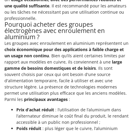
Tondeuses autoportées
Lampacrescia - MGM
une qualité suffisante
. Il est recommandé pour les amateurs
Tondeuses débroussailleuses thermiques
ou les tâches ne nécessitant pas une utilisation continue ou
Landxcape
professionnelle.
Trancheuses
LAR Casalinghi
Pourquoi acheter des groupes
Trancheuses de sol
électrogènes avec enroulement en
Lavor
aluminium ?
Transpalettes
Linea VZ
Les groupes avec enroulement en aluminium représentent un
Treuils de débardage
Lisam
choix économique pour des applications à faible charge et
Tronçonneuses
un usage non continu
. Bien qu’ils aient certaines limites par
Lotusgrill
rapport aux modèles en cuivre, ils conviennent à une
large
V
gamme de besoins domestiques et de loisirs
. Ils sont
M
Vêtements de Sécurité
M.A.I.BO.
souvent choisis par ceux qui ont besoin d'une source
d'alimentation temporaire, facile à utiliser et avec une
Vibroculteurs à tracteur
Macom
structure légère. La présence de technologies modernes
Macte Ovens
permet une utilisation plus efficace que les anciens modèles.
Parmi les
principaux avantages
:
Makita
MAMMAMIA
Prix d’achat réduit
: l’utilisation de l’aluminium dans
l’alternateur diminue le coût final du produit, le rendant
Marcato
accessible à un public non professionnel ;
Marina Systems
Poids réduit
: plus léger que le cuivre, l’aluminium