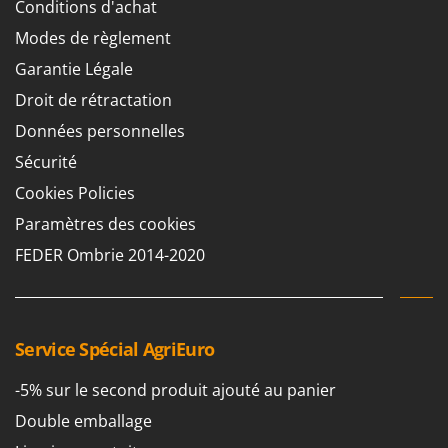
Conditions d'achat
Seven Italy
Modes de règlement
Shark
Garantie Légale
Silky
Droit de rétractation
Simatech
Sirman
Données personnelles
Skil
Sécurité
Smartwood
Cookies Policies
Smeg
Paramètres des cookies
Snapper
FEDER Ombrie 2014-2020
Solidur
Spice Electronics
Spiralmac
Service Spécial AgriEuro
Spring Protezione
-5% sur le second produit ajouté au panier
Spyro
Double emballage
Stanley