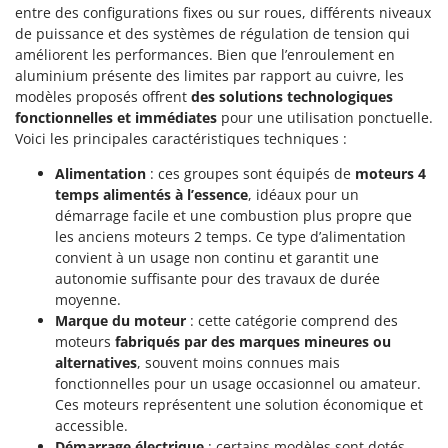
Machines pour la transformation des fruits
entre des configurations fixes ou sur roues, différents niveaux
Famur
de puissance et des systèmes de régulation de tension qui
Machines sous vide
FARMER
améliorent les performances. Bien que l’enroulement en
Motobineuses
FBC
aluminium présente des limites par rapport au cuivre, les
modèles proposés offrent
des solutions technologiques
Motoculteurs
Ferrari Group
fonctionnelles et immédiates
pour une utilisation ponctuelle.
Motofaucheuses
Ferroni
Voici les principales caractéristiques techniques :
Motopompes pour irrigation
Ferrua
Alimentation
: ces groupes sont équipés de
moteurs 4
Moulins à céréales électriques
temps alimentés à l’essence
, idéaux pour un
FIAC
démarrage facile et une combustion plus propre que
Moulins à farine
FIEM
les anciens moteurs 2 temps. Ce type d’alimentation
Fimar
convient à un usage non continu et garantit une
N
Nettoyeurs et Balais à vapeur
autonomie suffisante pour des travaux de durée
FINI
moyenne.
Nettoyeurs haute pression
Fiorentini
Marque du moteur
: cette catégorie comprend des
Nettoyeurs tapis, moquettes et tapisseries
moteurs
fabriqués par des marques mineures ou
Fiskars
alternatives
, souvent moins connues mais
Flymo
P
fonctionnelles pour un usage occasionnel ou amateur.
Peignes vibreurs et Secoueurs à olives
Ces moteurs représentent une solution économique et
Fontana Forni
Pelles rétros pour tracteur
accessible.
Forest Master
Démarrage électrique
: certains modèles sont dotés