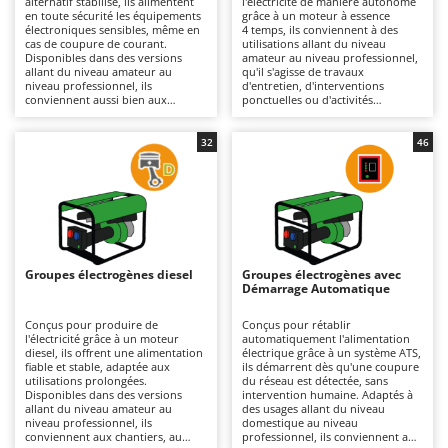
alternatif stabilisé, ils alimentent
l'électricité de manière autonome
Autolaveuses
Ambrogio Robot
en toute sécurité les équipements
grâce à un moteur à essence
électroniques sensibles, même en
4 temps, ils conviennent à des
Autres produits
Annovi Reverberi
cas de coupure de courant.
utilisations allant du niveau
Disponibles dans des versions
amateur au niveau professionnel,
allant du niveau amateur au
qu'il s'agisse de travaux
ANTHBOT
niveau professionnel, ils
d'entretien, d'interventions
B
conviennent aussi bien aux
ponctuelles ou d'activités
Balayeuses
Archman
camping-cars qu'aux petits
itinérantes. Disponibles en
chantiers et aux travaux
versions monophasées ou
Bancs de scie pour le bois - Scies à bûches
Arco
d'entretien, grâce à des modèles
triphasées selon les besoins, ils
32
46
compacts et faciles à transporter.
offrent une solution pratique et
Barbecues
Ardes
Par rapport aux groupes
polyvalente. Plus compacts et plus
électrogènes classiques, ils limitent
faciles à transporter que les
Bennes pour tracteur
Argo
les variations de tension,
groupes électrogènes au diesel, ils
améliorent la protection des
sont particulièrement adaptés
Brosses pour sols extérieurs
Ariete
appareils raccordés et se
lorsque la mobilité et la rapidité
distinguent généralement par un
de mise en service sont
Brouettes à moteur
Artus
fonctionnement plus silencieux. Ils
essentielles. Ils constituent un
constituent une solution idéale
choix polyvalent pour disposer
Groupes électrogènes diesel
Groupes électrogènes avec
Broyeurs à axe horizontal pour tracteur
pour ceux qui recherchent une
d'une source d'énergie simple
Attila
Démarrage Automatique
alimentation fiable et une énergie
d'utilisation. Ils doivent être
de qualité, à domicile comme en
utilisés en extérieur ou dans des
Broyeurs de branches et végétaux
Ausonia
déplacement. Il est recommandé
espaces bien ventilés ; un contrôle
Conçus pour produire de
Conçus pour rétablir
de les stocker dans un endroit sec
régulier du filtre à air, des bougies
l'électricité grâce à un moteur
automatiquement l'alimentation
Butteurs pour tracteur
Awelco
et bien ventilé, de nettoyer
et du niveau d'huile est
diesel, ils offrent une alimentation
électrique grâce à un système ATS,
régulièrement les grilles et
recommandé.
fiable et stable, adaptée aux
ils démarrent dès qu'une coupure
d'effectuer l'entretien courant du
utilisations prolongées.
du réseau est détectée, sans
C
B
moteur (filtre à air, huile et
Disponibles dans des versions
intervention humaine. Adaptés à
Chargeurs de batterie - Démarreurs
Baesso
bougie).
allant du niveau amateur au
des usages allant du niveau
niveau professionnel, ils
domestique au niveau
Charrues pour tracteur
Bahco
conviennent aux chantiers, au
professionnel, ils conviennent aux