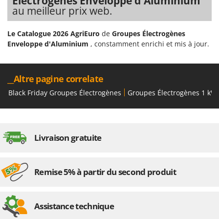
Électrogènes Enveloppe d'Aluminium
Oriental Koshin
au meilleur prix web.
Outdoorchef
Le Catalogue 2026 AgriEuro
de
Groupes Électrogènes
P
Enveloppe d'Aluminium
, constamment enrichi et mis à jour.
Palazzetti
Palumbo Pavi
__Altre pagine correlate
Partisani
Paterlini
Black Friday Groupes Électrogènes
Groupes Électrogènes 1 kW
Philips
Pramac
Prismafood
Livraison gratuite
R
R.G.V.
Remise 5% à partir du second produit
Rato
Reber
Assistance technique
Redback