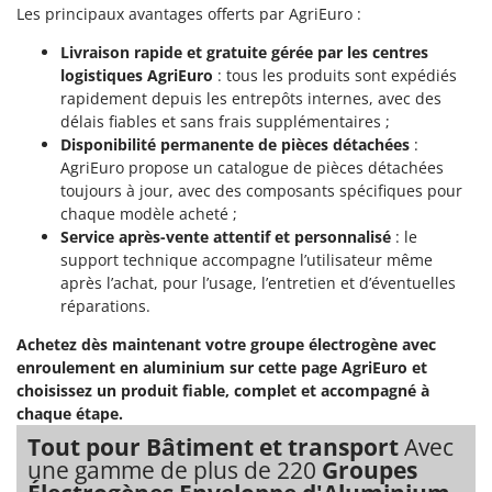
N
New O.M.R.A.
Les principaux avantages offerts par AgriEuro :
Nilfisk
Livraison rapide et gratuite gérée par les centres
logistiques AgriEuro
: tous les produits sont expédiés
Ninja
rapidement depuis les entrepôts internes, avec des
Novatec
délais fiables et sans frais supplémentaires ;
Novital
Disponibilité permanente de pièces détachées
:
AgriEuro propose un catalogue de pièces détachées
NuAir
toujours à jour, avec des composants spécifiques pour
NuovaFac
chaque modèle acheté ;
Service après-vente attentif et personnalisé
: le
O
support technique accompagne l’utilisateur même
Officine Savioli
après l’achat, pour l’usage, l’entretien et d’éventuelles
réparations.
Oliviero
Olix
Achetez dès maintenant votre groupe électrogène avec
enroulement en aluminium sur cette page AgriEuro et
OMA
choisissez un produit fiable, complet et accompagné à
Omas
chaque étape.
Ompagrill
Tout pour Bâtiment et transport
Avec
une gamme de plus de 220
Groupes
Ooni