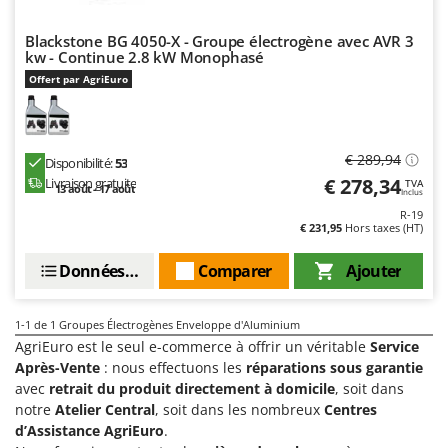
Désherbeurs thermiques et mécaniques
Bosch
Blackstone BG 4050-X - Groupe électrogène avec AVR 3
Déshumidificateurs
Brumi
kw - Continue 2.8 kW Monophasé
Draineuses
BullMach
Offert par AgriEuro
E
C
Échelles en aluminium
C.EL.ME.
€ 289,94
Effaroucheurs d'oiseaux
Disponibilité:
53
Calory Forni
€ 278,34
Livraison gratuite
TVA
Effeuilleuses pour olives
13 août - 17 août
Campagnola
Inclus
R-19
Égreneuses à maïs
Campingaz
€ 231,95
Hors taxes (HT)
Électropompes pour la maison et le jardin
Castelgarden
Données techniques
Comparer
Ajouter
Éleveuses artificielles pour poussins
Castellari
Enfouisseurs de pierres
Ceccato Olindo
1-1
de 1 Groupes Électrogènes Enveloppe d'Aluminium
Enrouleurs de filets pour olives
Char-Broil
AgriEuro est le seul e-commerce à offrir un véritable
Service
Après-Vente
: nous effectuons les
réparations sous garantie
Épareuses pour tracteur
Classe
avec
retrait du produit directement à domicile
, soit dans
Épépineuses
Clementi
notre
Atelier Central
, soit dans les nombreux
Centres
d’Assistance AgriEuro
.
Équipements de protection des voies respiratoires
Cofra