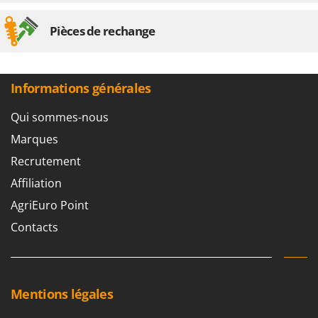
Resto Italia
Ribimex
Pièces de rechange
Ripartrak
Ritter
Informations générales
River Systems
Robomow
Qui sommes-nous
Rossofuoco
Marques
Rover Pompe
Recrutement
Royal Food
Affiliation
Ryobi
AgriEuro Point
Contacts
S
S.T.P.
Santos
Sbaraglia
Mentions légales
Schnitzer