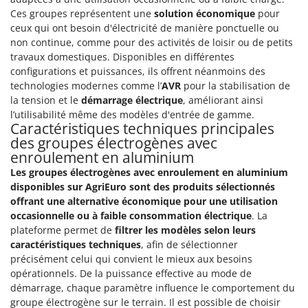
Groupes électrogènes
Ces groupes représentent une
solution économique
pour
E
ceux qui ont besoin d'électricité de manière ponctuelle ou
Gyrobroyeurs à lame pour tracteur
EcoFlow
non continue, comme pour des activités de loisir ou de petits
Edilmark
travaux domestiques. Disponibles en différentes
H
Haches - Cognées et Hachettes
configurations et puissances, ils offrent néanmoins des
Effeuno
technologies modernes comme l’
AVR
pour la stabilisation de
Hachoirs à viande
Einhell
la tension et le
démarrage électrique
, améliorant ainsi
Herses à Dents
Elegen
l’utilisabilité même des modèles d'entrée de gamme.
Caractéristiques techniques principales
Herses Rotatives
Energy Gruppi
des groupes électrogènes avec
enroulement en aluminium
Enotecnica Pillan
L
Lames à neige
Les groupes électrogènes avec enroulement en aluminium
Eschenfelder
disponibles sur AgriEuro sont des produits sélectionnés
Lames niveleuses pour tracteur
EuroMech
offrant une alternative économique
pour une utilisation
Lave-vitres
occasionnelle ou à faible consommation électrique
. La
Eurosystems
plateforme permet de
filtrer les modèles selon leurs
Lieuses électriques pour vignes
caractéristiques techniques
, afin de sélectionner
F
FAC
précisément celui qui convient le mieux aux besoins
M
Machines à pâtes
opérationnels. De la puissance effective au mode de
Fama Industrie
démarrage, chaque paramètre influence le comportement du
Machines de nettoyage pour panneaux photovoltaïques et surfaces vitrées
Famag
groupe électrogène sur le terrain. Il est possible de choisir