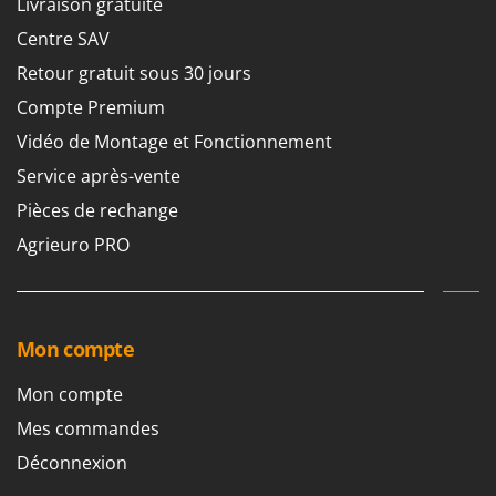
Livraison gratuite
Stiga
Centre SAV
Stocker
Retour gratuit sous 30 jours
Sunseeker
Compte Premium
T
Vidéo de Montage et Fonctionnement
Tecla
Service après-vente
TecnoGen
Pièces de rechange
Tellarini Pompe
Telwin
Agrieuro PRO
Tenco
Tineco
Titania
Mon compte
Tornado
Mon compte
Tre Spade
Mes commandes
Trev - Abrek - TecnoVIR
Déconnexion
Trotec