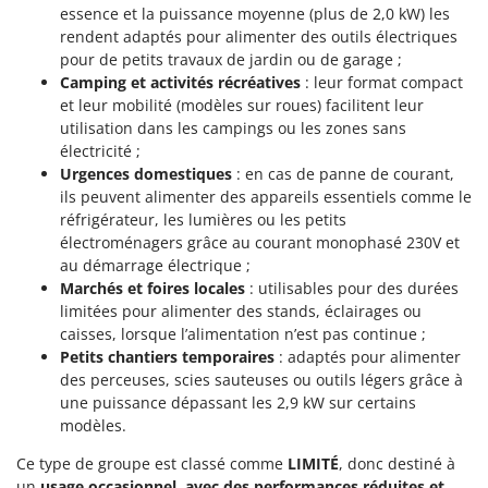
Scies alternatives à batterie
essence et la puissance moyenne (plus de 2,0 kW) les
Intex
rendent adaptés pour alimenter des outils électriques
Scies de jardin télescopiques
Italyco
pour de petits travaux de jardin ou de garage ;
Sécateurs électriques à batterie
ITM
Camping et activités récréatives
: leur format compact
Sécateurs et Échenilloirs manuels
et leur mobilité (modèles sur roues) facilitent leur
utilisation dans les campings ou les zones sans
J
Sécateurs pneumatiques
JOLLY ITALIA
électricité ;
Semoirs et Épandeurs d'engrais
Urgences domestiques
: en cas de panne de courant,
K
ils peuvent alimenter des appareils essentiels comme le
Socs pour tracteur
KAAZ
réfrigérateur, les lumières ou les petits
Souffleurs aspirateurs pour Feuilles
Karcher
électroménagers grâce au courant monophasé 230V et
au démarrage électrique ;
Soufreuses - Poudreuses à dos
Kasco
Marchés et foires locales
: utilisables pour des durées
Soufreuses - Poudreuses pour tracteur
Kemper
limitées pour alimenter des stands, éclairages ou
caisses, lorsque l’alimentation n’est pas continue ;
Keter
T
Petits chantiers temporaires
: adaptés pour alimenter
Taille-haies
KitchenAid
des perceuses, scies sauteuses ou outils légers grâce à
Taille-haies à bras pour tracteur
une puissance dépassant les 2,9 kW sur certains
Komo
modèles.
Tarières
L
Tondeuses à Gazon
Ce type de groupe est classé comme
LIMITÉ
, donc destiné à
Laica
un
usage occasionnel, avec des performances réduites et