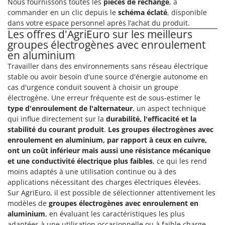
Nous fournissons toutes les
pièces de rechange
, à
Comet
commander en un clic depuis le
schéma éclaté
, disponible
F
Fendeuses à bois
dans votre espace personnel après l’achat du produit.
Cresco
Les offres d'AgriEuro sur les meilleurs
Filets pour la Récolte des olives
Cruccolini
groupes électrogènes avec enroulement
Filtres pour vin et huile
en aluminium
CTEK
Floconneuses
Travailler dans des environnements sans réseau électrique
D
stable ou avoir besoin d'une source d'énergie autonome en
Fouloirs - Égrappoirs
Dal Degan
cas d'urgence conduit souvent à choisir un groupe
Fourches pour tracteur
électrogène. Une erreur fréquente est de sous-estimer le
DCG
type d'enroulement de l'alternateur
, un aspect technique
Fours d'extérieur - intérieur pour pizza et cuisine
Deca
qui influe directement sur la
durabilité, l'efficacité et la
Fours électriques
DeWalt
stabilité du courant produit
.
Les groupes électrogènes avec
enroulement en aluminium, par rapport à ceux en cuivre,
Fraises à neige
Di Martino
ont un coût inférieur mais aussi une
résistance mécanique
Fraises rotatives pour tracteur
Diavola Pro
et une conductivité électrique plus faibles
, ce qui les rend
Friteuses sans huile
moins adaptés à une utilisation continue ou à des
Diesse
applications nécessitant des charges électriques élevées.
Docma
Sur AgriEuro, il est possible de sélectionner attentivement les
G
Générateurs d'air chaud
modèles de
groupes électrogènes avec enroulement en
Dominion
aluminium
, en évaluant les caractéristiques les plus
Godets à terre basculants pour tracteur
Dreame
adaptées à une utilisation occasionnelle ou à faible charge.