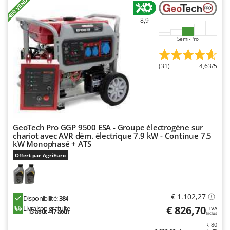
+400 VENDUS
Master
8,9
Mastercook
Masterpro
Semi-Pro
McCulloch
(31)
4,63/5
MCH
Michelin
Mille
Minox
GeoTech Pro GGP 9500 ESA - Groupe électrogène sur
Mockmill
chariot avec AVR dém. électrique 7.9 kW - Continue 7.5
kW Monophasé + ATS
More than chef
Offert par AgriEuro
MOSA
MOVA
Mowox
€ 1.102,27
Disponibilité:
384
MTD
€ 826,70
Livraison gratuite
TVA
13 août - 17 août
Inclus
R-80