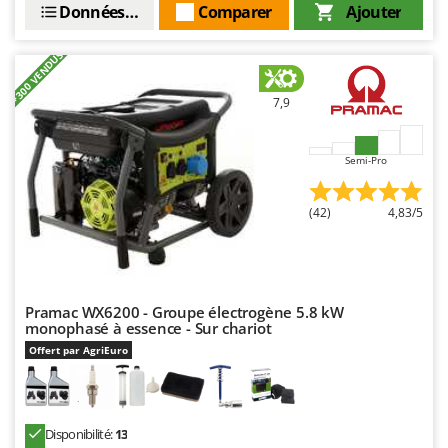
Données techniques
Comparer
Ajouter
+300 VENDUS
7,9
Semi-Pro
(42)
4,83/5
Pramac WX6200 - Groupe électrogène 5.8 kW
monophasé à essence - Sur chariot
Offert par AgriEuro
Disponibilité:
13