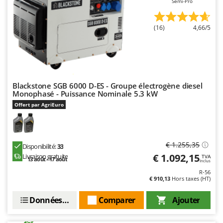
Semi-Pro
Troy-Bilt
U
(16)
4,66/5
Udor
Unger
V
Verdemax
Blackstone SGB 6000 D-ES - Groupe électrogène diesel
Vesco
Monophasé - Puissance Nominale 5.3 kW
Offert par AgriEuro
Volpi
W
Waldner
€ 1.255,35
Disponibilité:
33
Weber
€ 1.092,15
Livraison gratuite
TVA
13 août - 17 août
Inclus
WIDU
R-56
€ 910,13
Hors taxes (HT)
Wiper EcoRobot
Wolf Garten
Données techniques
Comparer
Ajouter
Wortex