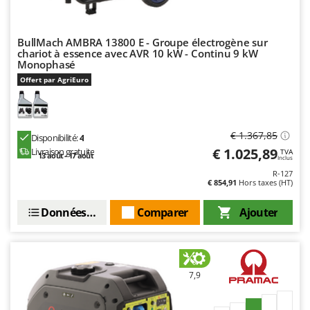
Seven Italy
Shark
BullMach AMBRA 13800 E - Groupe électrogène sur
Silky
chariot à essence avec AVR 10 kW - Continu 9 kW
Monophasé
Simatech
Offert par AgriEuro
Sirman
Skil
Smartwood
€ 1.367,85
Disponibilité:
4
€ 1.025,89
Smeg
Livraison gratuite
TVA
13 août - 17 août
Inclus
Snapper
R-127
€ 854,91
Hors taxes (HT)
Solidur
Données techniques
Comparer
Ajouter
Spice Electronics
Spiralmac
Spring Protezione
Spyro
7,9
Stanley