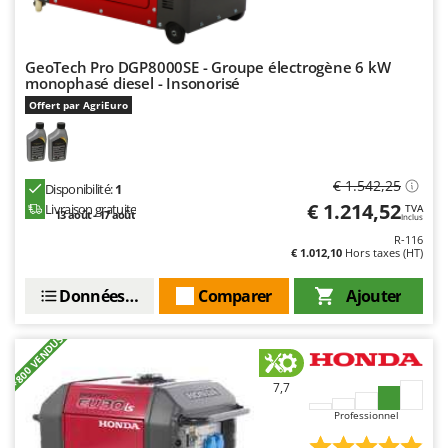
GeoTech Pro DGP8000SE - Groupe électrogène 6 kW
monophasé diesel - Insonorisé
Offert par AgriEuro
€ 1.542,25
Disponibilité:
1
€ 1.214,52
Livraison gratuite
TVA
13 août - 17 août
Inclus
R-116
€ 1.012,10
Hors taxes (HT)
Données techniques
Comparer
Ajouter
+800 VENDUS
7,7
Professionnel