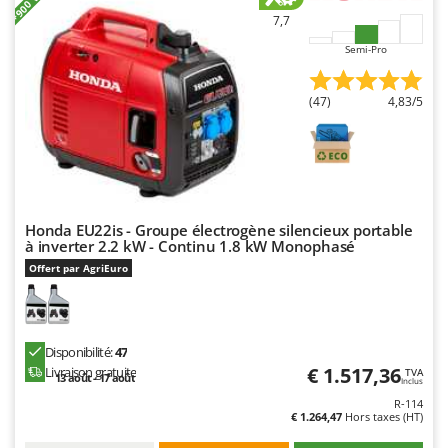
7,7
Semi-Pro
(47)
4,83/5
Honda EU22is - Groupe électrogène silencieux portable
à inverter 2.2 kW - Continu 1.8 kW Monophasé
Offert par AgriEuro
Disponibilité:
47
€ 1.517,36
Livraison gratuite
TVA
13 août - 17 août
Inclus
R-114
€ 1.264,47
Hors taxes (HT)