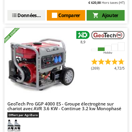
€ 620,88
Hors taxes (HT)
Données techniques
Comparer
Ajouter
+2000 VENDUS
8,9
Hobby
(269)
4,72/5
GeoTech Pro GGP 4000 ES - Groupe électrogène sur
chariot avec AVR 3.6 KW - Continue 3.2 kw Monophasé
Offert par AgriEuro