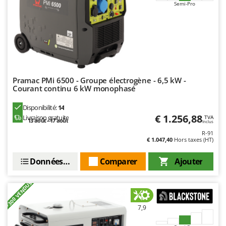
Semi-Pro
Stiga
Stocker
Sunseeker
T
Tecla
Pramac PMi 6500 - Groupe électrogène - 6,5 kW -
TecnoGen
Courant continu 6 kW monophasé
Tellarini Pompe
Disponibilité:
14
Telwin
€ 1.256,88
Livraison gratuite
TVA
13 août - 17 août
Inclus
Tenco
R-91
Tineco
€ 1.047,40
Hors taxes (HT)
Titania
Données techniques
Comparer
Ajouter
Tornado
+300 VENDUS
Tre Spade
Trev - Abrek - TecnoVIR
7,9
Trotec