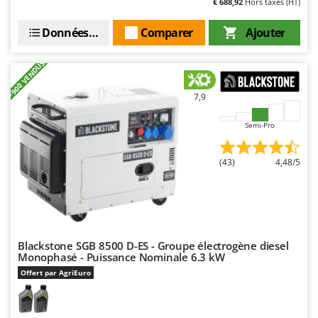
N
€ 688,92
Hors taxes (HT)
New O.M.R.A.
Nilfisk
Données techniques
Comparer
Ajouter
Ninja
+900 VENDUS
Novatec
Novital
7,9
NuAir
Semi-Pro
NuovaFac
(43)
4,48/5
O
Officine Savioli
Oliviero
Olix
OMA
Blackstone SGB 8500 D-ES - Groupe électrogène diesel
Monophasé - Puissance Nominale 6.3 kW
Omas
Offert par AgriEuro
Ompagrill
Ooni