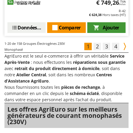
€ 749,26
Livraison gratuite
TVA
13 août - 17 août
Inclus
R-42
€ 624,38
Hors taxes (HT)
Données techniques
Comparer
Ajouter
1-20
de 158 Groupes Électrogènes 230V
1
2
3
4
Monophasé
AgriEuro est le seul e-commerce à offrir un véritable
Service
Après-Vente
: nous effectuons les
réparations sous garantie
avec
retrait du produit directement à domicile
, soit dans
notre
Atelier Central
, soit dans les nombreux
Centres
d’Assistance AgriEuro
.
Nous fournissons toutes les
pièces de rechange
, à
commander en un clic depuis le
schéma éclaté
, disponible
dans votre espace personnel après l’achat du produit.
Les offres AgriEuro sur les meilleurs
générateurs de courant monophasés
(230V)