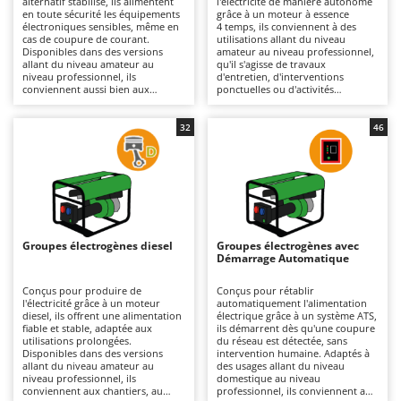
alternatif stabilisé, ils alimentent
l'électricité de manière autonome
Autolaveuses
Ambrogio Robot
en toute sécurité les équipements
grâce à un moteur à essence
électroniques sensibles, même en
4 temps, ils conviennent à des
Autres produits
Annovi Reverberi
cas de coupure de courant.
utilisations allant du niveau
Disponibles dans des versions
amateur au niveau professionnel,
allant du niveau amateur au
qu'il s'agisse de travaux
ANTHBOT
niveau professionnel, ils
d'entretien, d'interventions
B
conviennent aussi bien aux
ponctuelles ou d'activités
Balayeuses
Archman
camping-cars qu'aux petits
itinérantes. Disponibles en
chantiers et aux travaux
versions monophasées ou
Bancs de scie pour le bois - Scies à bûches
Arco
d'entretien, grâce à des modèles
triphasées selon les besoins, ils
32
46
compacts et faciles à transporter.
offrent une solution pratique et
Barbecues
Ardes
Par rapport aux groupes
polyvalente. Plus compacts et plus
électrogènes classiques, ils limitent
faciles à transporter que les
Bennes pour tracteur
Argo
les variations de tension,
groupes électrogènes au diesel, ils
améliorent la protection des
sont particulièrement adaptés
Brosses pour sols extérieurs
Ariete
appareils raccordés et se
lorsque la mobilité et la rapidité
distinguent généralement par un
de mise en service sont
Brouettes à moteur
Artus
fonctionnement plus silencieux. Ils
essentielles. Ils constituent un
constituent une solution idéale
choix polyvalent pour disposer
Groupes électrogènes diesel
Groupes électrogènes avec
Broyeurs à axe horizontal pour tracteur
pour ceux qui recherchent une
d'une source d'énergie simple
Attila
Démarrage Automatique
alimentation fiable et une énergie
d'utilisation. Ils doivent être
de qualité, à domicile comme en
utilisés en extérieur ou dans des
Broyeurs de branches et végétaux
Ausonia
déplacement. Il est recommandé
espaces bien ventilés ; un contrôle
Conçus pour produire de
Conçus pour rétablir
de les stocker dans un endroit sec
régulier du filtre à air, des bougies
l'électricité grâce à un moteur
automatiquement l'alimentation
Butteurs pour tracteur
Awelco
et bien ventilé, de nettoyer
et du niveau d'huile est
diesel, ils offrent une alimentation
électrique grâce à un système ATS,
régulièrement les grilles et
recommandé.
fiable et stable, adaptée aux
ils démarrent dès qu'une coupure
d'effectuer l'entretien courant du
utilisations prolongées.
du réseau est détectée, sans
C
B
moteur (filtre à air, huile et
Disponibles dans des versions
intervention humaine. Adaptés à
Chargeurs de batterie - Démarreurs
Baesso
bougie).
allant du niveau amateur au
des usages allant du niveau
niveau professionnel, ils
domestique au niveau
Charrues pour tracteur
Bahco
conviennent aux chantiers, au
professionnel, ils conviennent aux