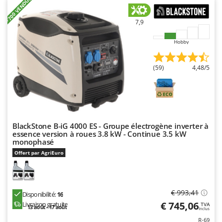
+700 VENDUS
Worx
7,9
Y
Yard Force
Hobby
Z
Zanon
(59)
4,48/5
Zephir
ZGrills
Zodiac
Zomax
BlackStone B-iG 4000 ES - Groupe électrogène inverter à
essence version à roues 3.8 kW - Continue 3.5 kW
monophasé
Offert par AgriEuro
€ 993,41
Disponibilité:
16
€ 745,06
Livraison gratuite
TVA
13 août - 17 août
Inclus
R-69