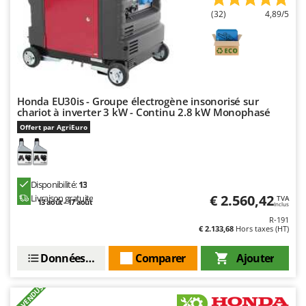
(32)
4,89/5
Honda EU30is - Groupe électrogène insonorisé sur
chariot à inverter 3 kW - Continu 2.8 kW Monophasé
Offert par AgriEuro
Disponibilité:
13
€ 2.560,42
Livraison gratuite
TVA
13 août - 17 août
Inclus
R-191
€ 2.133,68
Hors taxes (HT)
Données techniques
Comparer
Ajouter
+900 VENDUS