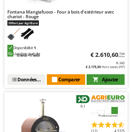
Fontana Mangiafuoco - Four à bois d'extérieur avec
chariot - Rouge
Offert par AgriEuro
Disponibilité:
1
€ 2.610,60
Livraison gratuite
TVA
13 août - 17 août
Inclus
R-345
€ 2.175,50
Hors taxes (HT)
Données techniques
Comparer
Ajouter
9,1
Professionnel
(12)
4,57/5