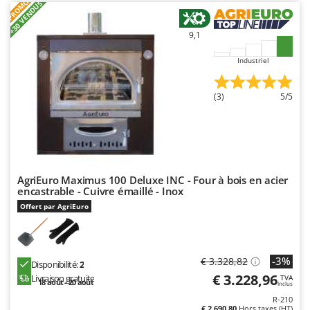
PROMO
Worx
+30 VENDUS
Y
9,1
Yard Force
Industriel
Z
Zanon
(3)
5/5
Zephir
ZGrills
Zodiac
Zomax
AgriEuro Maximus 100 Deluxe INC - Four à bois en acier
encastrable - Cuivre émaillé - Inox
Offert par AgriEuro
-3%
€ 3.328,82
Disponibilité:
2
€ 3.228,96
Livraison gratuite
TVA
18 août - 20 août
Inclus
R-210
€ 2.690,80
Hors taxes (HT)