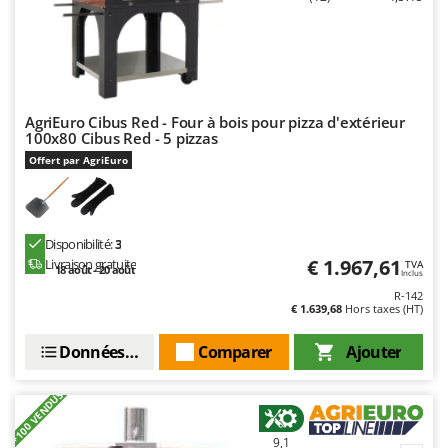
AgriEuro Cibus Red - Four à bois pour pizza d'extérieur
100x80 Cibus Red - 5 pizzas
Offert par AgriEuro
Disponibilité:
3
€ 1.967,61
Livraison gratuite
TVA
18 août - 20 août
Inclus
R-142
€ 1.639,68
Hors taxes (HT)
Données techniques
Comparer
Ajouter
+100 VENDUS
9,1