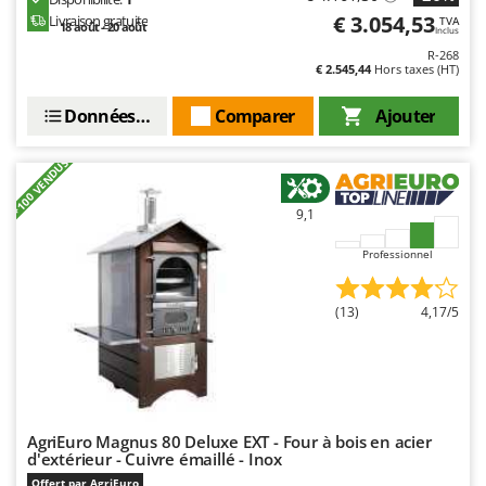
€ 3.054,53
Livraison gratuite
TVA
18 août - 20 août
Inclus
R-268
€ 2.545,44
Hors taxes (HT)
Données techniques
Comparer
Ajouter
+100 VENDUS
9,1
Professionnel
(13)
4,17/5
AgriEuro Magnus 80 Deluxe EXT - Four à bois en acier
d'extérieur - Cuivre émaillé - Inox
Offert par AgriEuro