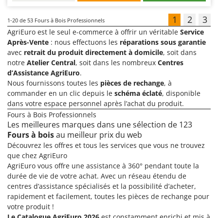
1
2
3
1-20
de 53 Fours à Bois Professionnels
AgriEuro est le seul e-commerce à offrir un véritable
Service
Après-Vente
: nous effectuons les
réparations sous garantie
avec
retrait du produit directement à domicile
, soit dans
notre
Atelier Central
, soit dans les nombreux
Centres
d’Assistance AgriEuro
.
Nous fournissons toutes les
pièces de rechange
, à
commander en un clic depuis le
schéma éclaté
, disponible
dans votre espace personnel après l’achat du produit.
Fours à Bois Professionnels
Les meilleures marques dans une sélection de 123
Fours à bois
au meilleur prix du web
Découvrez les offres et tous les services que vous ne trouvez
que chez AgriEuro
AgriEuro vous offre une assistance à 360° pendant toute la
durée de vie de votre achat. Avec un réseau étendu de
centres d’assistance spécialisés et la possibilité d’acheter,
rapidement et facilement, toutes les pièces de rechange pour
votre produit !
Le Catalogue AgriEuro 2026
est constamment enrichi et mis à