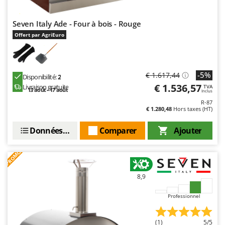
Seven Italy
Shark
Seven Italy Ade - Four à bois - Rouge
Silky
Offert par AgriEuro
Simatech
Sirman
-5%
€ 1.617,44
Disponibilité:
2
Skil
€ 1.536,57
Livraison gratuite
TVA
13 août - 17 août
Inclus
Smartwood
R-87
Smeg
€ 1.280,48
Hors taxes (HT)
Snapper
Données techniques
Comparer
Ajouter
Solidur
PROMO
Spice Electronics
Spiralmac
8,9
Spring Protezione
Professionnel
Spyro
Stanley
(1)
5/5