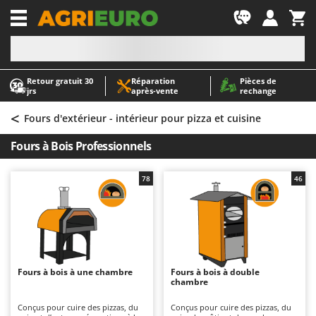
-1
Retour gratuit 30
Réparation
Pièces de
A
A
jrs
après‑vente
rechange
Abris de jardin
ABAC
<
Accessoires pour tracteurs tondeuses autoportés
AgriEuro Premium
Fours d'extérieur - intérieur pour pizza et cuisine
Aérateurs Scarificateurs pour gazon
AgriEuro TOP-LINE
Fours à Bois Professionnels
Arracheuses de pommes de terre pour tracteur
AGT
Aspirateurs - Balais Électriques
Aima
78
46
Aspirateurs à cendres
Airmec
Aspirateurs à feuilles sur roues
AL-KO
Aspirateurs de piscine
ALA 2000
Aspirateurs Multifonctions
Alce
Fours à bois à une chambre
Fours à bois à double
chambre
Atomiseurs agricoles pour tracteurs
Alpina
Atomiseurs pour traitements
Ama
Conçus pour cuire des pizzas, du
Conçus pour cuire des pizzas, du