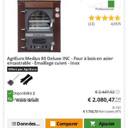
Professionnel
(22)
4,65/5
AgriEuro Medius 80 Deluxe INC - Four à bois en acier
encastrable - Émaillage cuivré - Inox
Offert par AgriEuro
€ 2.447,62
Disponibilité:
2
€ 2.080,47
Livraison gratuite
TVA
18 août - 20 août
Inclus
R-151
€ 1.733,73
Hors taxes (HT)
Données techniques
Comparer
Ajouter