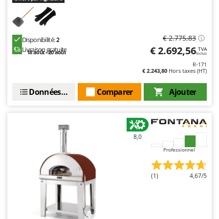
€ 2.775,83
Disponibilité:
2
€ 2.692,56
Livraison gratuite
TVA
18 août - 20 août
Inclus
R-171
€ 2.243,80
Hors taxes (HT)
Données techniques
Comparer
Ajouter
8,0
Professionnel
(1)
4,67/5