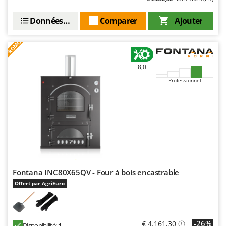
Données techniques
Comparer
Ajouter
PROMO
8,0
Professionnel
Fontana INC80X65QV - Four à bois encastrable
Offert par AgriEuro
-26%
€ 4.161,30
Disponibilité:
1