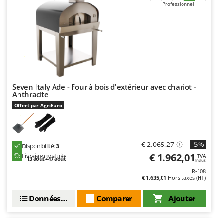
Professionnel
Troy-Bilt
U
Udor
Unger
V
Verdemax
Seven Italy Ade - Four à bois d'extérieur avec chariot -
Vesco
Anthracite
Volpi
Offert par AgriEuro
W
Waldner
-5%
€ 2.065,27
Disponibilité:
3
Weber
€ 1.962,01
Livraison gratuite
TVA
13 août - 17 août
Inclus
WIDU
R-108
Wiper EcoRobot
€ 1.635,01
Hors taxes (HT)
Wolf Garten
Données techniques
Comparer
Ajouter
Wortex