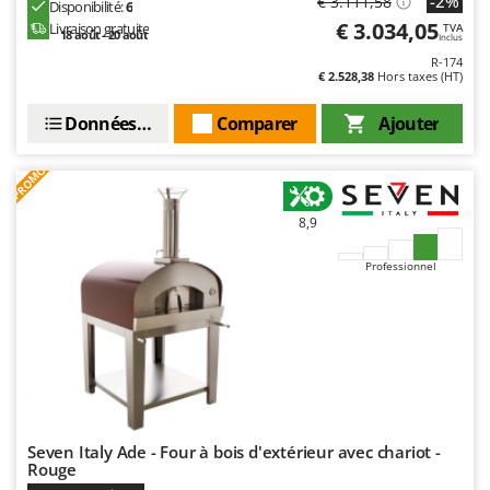
-2%
€ 3.111,58
Disponibilité:
6
Oriental Koshin
€ 3.034,05
Livraison gratuite
TVA
18 août - 20 août
Inclus
Outdoorchef
R-174
€ 2.528,38
Hors taxes (HT)
P
Palazzetti
Données techniques
Comparer
Ajouter
Palumbo Pavi
PROMO
Partisani
Paterlini
8,9
Philips
Professionnel
Pramac
Prismafood
R
R.G.V.
Rato
Reber
Seven Italy Ade - Four à bois d'extérieur avec chariot -
Redback
Rouge