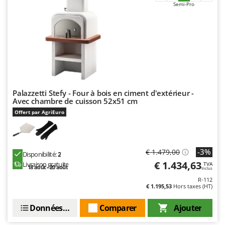
Semi-Pro
Palazzetti Stefy - Four à bois en ciment d'extérieur -
Avec chambre de cuisson 52x51 cm
Offert par AgriEuro
-3%
€ 1.479,00
Disponibilité:
2
€ 1.434,63
Livraison gratuite
TVA
18 août - 20 août
Inclus
R-112
€ 1.195,53
Hors taxes (HT)
Données techniques
Comparer
Ajouter