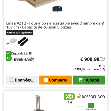
Master
Mastercook
Masterpro
Linea VZ F2 - Four à bois encastrable avec chambre de Ø
McCulloch
107 cm - Capacité de cuisson 5 pizzas
MCH
Offert par AgriEuro
Michelin
Mille
Disponibilité:
18
Minox
€ 908,98
Livraison gratuite
TVA
18 août - 20 août
Inclus
Mockmill
R-55
More than chef
€ 757,48
Hors taxes (HT)
MOSA
Données techniques
Comparer
Ajouter
MOVA
Mowox
MTD
7,6
Semi-Pro