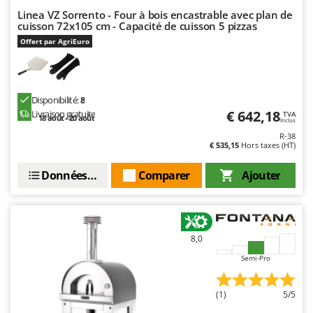
Troy-Bilt
Linea VZ Sorrento - Four à bois encastrable avec plan de
cuisson 72x105 cm - Capacité de cuisson 5 pizzas
U
Offert par AgriEuro
Udor
Unger
V
Disponibilité:
8
Verdemax
€ 642,18
Livraison gratuite
TVA
18 août - 20 août
Inclus
Vesco
R-38
€ 535,15
Hors taxes (HT)
Volpi
Données techniques
Comparer
Ajouter
W
Waldner
Weber
WIDU
8,0
Wiper EcoRobot
Semi-Pro
Wolf Garten
(1)
5/5
Wortex