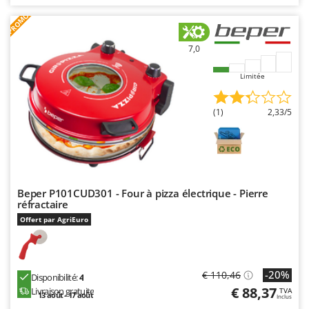
PROMO
7,0
Limitée
(1)
2,33/5
Beper P101CUD301 - Four à pizza électrique - Pierre
réfractaire
Offert par AgriEuro
-20%
€ 110,46
Disponibilité:
4
€ 88,37
Livraison gratuite
TVA
13 août - 17 août
Inclus