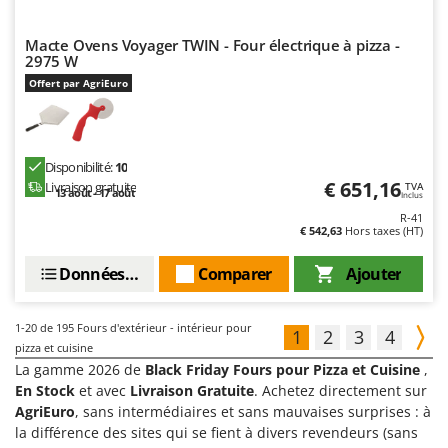
Macte Ovens Voyager TWIN - Four électrique à pizza -
2975 W
Offert par AgriEuro
Disponibilité:
10
€ 651,16
Livraison gratuite
TVA
13 août - 17 août
Inclus
R-41
€ 542,63
Hors taxes (HT)
Données techniques
Comparer
Ajouter
1-20
de 195 Fours d'extérieur - intérieur pour
1
2
3
4
pizza et cuisine
La gamme 2026 de
Black Friday Fours pour Pizza et Cuisine
,
En Stock
et avec
Livraison Gratuite
. Achetez directement sur
AgriEuro
, sans intermédiaires et sans mauvaises surprises : à
la différence des sites qui se fient à divers revendeurs (sans