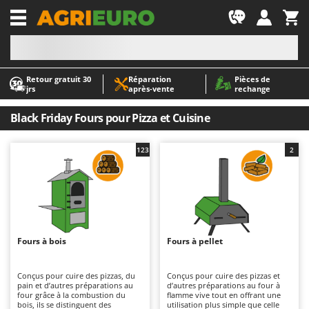
-1
Retour gratuit 30
Réparation
Pièces de
A
A
jrs
après‑vente
rechange
Abris de jardin
ABAC
Accessoires pour tracteurs tondeuses autoportés
AgriEuro Premium
Black Friday Fours pour Pizza et Cuisine
Aérateurs Scarificateurs pour gazon
AgriEuro TOP-LINE
123
2
Arracheuses de pommes de terre pour tracteur
AGT
Aspirateurs - Balais Électriques
Aima
Aspirateurs à cendres
Airmec
Aspirateurs à feuilles sur roues
AL-KO
Aspirateurs de piscine
ALA 2000
Fours à bois
Fours à pellet
Aspirateurs Multifonctions
Alce
Conçus pour cuire des pizzas, du
Conçus pour cuire des pizzas et
Atomiseurs agricoles pour tracteurs
Alpina
pain et d’autres préparations au
d’autres préparations au four à
four grâce à la combustion du
flamme vive tout en offrant une
Atomiseurs pour traitements
Ama
bois, ils se distinguent des
utilisation plus simple que celle