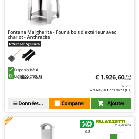
Worx
Y
Yard Force
Fontana Margherita - Four à bois d'extérieur avec
Z
chariot - Anthracite
Zanon
Offert par AgriEuro
Zephir
ZGrills
Zodiac
Disponibilité:
4
Zomax
€ 1.926,60
Livraison gratuite
TVA
13 août - 17 août
Inclus
R-253
€ 1.605,50
Hors taxes (HT)
Données techniques
Comparer
Ajouter
PROMO
8,0