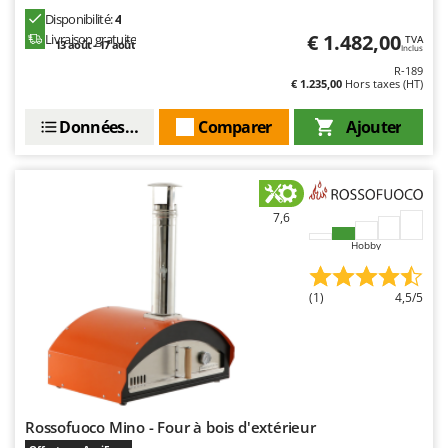
Disponibilité:
4
€ 1.482,00
Livraison gratuite
TVA
13 août - 17 août
Inclus
R-189
€ 1.235,00
Hors taxes (HT)
Données techniques
Comparer
Ajouter
7,6
Hobby
(1)
4,5/5
Rossofuoco Mino - Four à bois d'extérieur