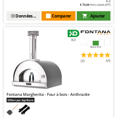
R-0
€ 73,64
Hors taxes (HT)
Données techniques
Comparer
Ajouter
8,0
Semi-Pro
(2)
5/5
Fontana Margherita - Four à bois - Anthracite
Offert par AgriEuro