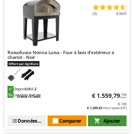
N
New O.M.R.A.
Nilfisk
(3)
4,56/5
Ninja
Novatec
Novital
NuAir
Rossofuoco Nonna Luisa - Four à bois d'extérieur à
chariot - Noir
NuovaFac
Offert par AgriEuro
O
Officine Savioli
Oliviero
Disponibilité:
2
Olix
€ 1.559,79
Livraison gratuite
TVA
13 août - 17 août
Inclus
OMA
R-109
€ 1.299,83
Hors taxes (HT)
Omas
Ompagrill
Données techniques
Comparer
Ajouter
Ooni