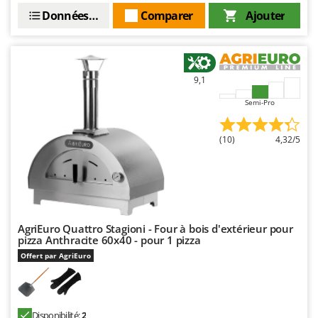
Resto Italia
Données techniques
Comparer
Ajouter
Ribimex
Ripartrak
Ritter
9,1
River Systems
Semi-Pro
Robomow
Rossofuoco
(10)
4,32/5
Rover Pompe
Royal Food
Ryobi
AgriEuro Quattro Stagioni - Four à bois d'extérieur pour
S
S.T.P.
pizza Anthracite 60x40 - pour 1 pizza
Offert par AgriEuro
Santos
Sbaraglia
Schnitzer
Disponibilité:
2