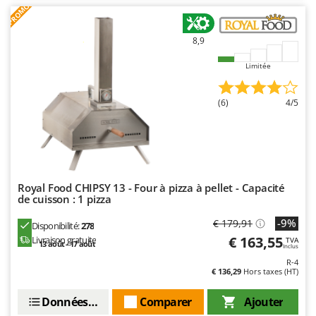
PROMO
8,9
Limitée
(6)
4/5
Royal Food CHIPSY 13 - Four à pizza à pellet - Capacité
de cuisson : 1 pizza
-9%
€ 179,91
Disponibilité:
278
€ 163,55
Livraison gratuite
TVA
13 août - 17 août
Inclus
R-4
€ 136,29
Hors taxes (HT)
Données techniques
Comparer
Ajouter