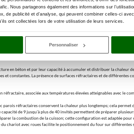
rafic. Nous partageons également des informations sur l'utilisati
ur la cuisson directe; les versions avec
parois réfractaires
augmentent la 
, de publicité et d'analyse, qui peuvent combiner celles-ci avec
tion simple des préparations, avec un espace dédié à la cuisson directe d
ils ont collectées lors de votre utilisation de leurs services.
 offre une résistance aux agents atmosphériques et à la corrosion; cette s
tique traditionnelle; les modèles
ventilés
utilisent un ventilateur interne 
Personnaliser
en maçonnerie d’extérieur ?
cture en béton et par leur capacité à accumuler et distribuer la chaleur d
s et constantes. La présence de surfaces réfractaires et de différentes c
lan réfractaire, associée aux températures élevées atteignables avec le co
ec parois réfractaires conservent la chaleur plus longtemps; cela permet 
 capacité de 9 jusqu’à plus de 40 invités permettent de préparer plusieu
parer la combustion de la cuisson; cette configuration est adaptée pour cu
 du chariot avec roues facilite le positionnement du four sur différentes s