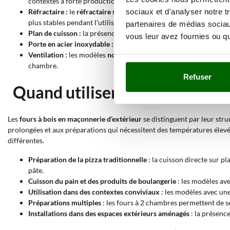
contextes à forte production.
sociaux et d'analyser notre t
Réfractaire :
le
réfractaire standard
utilise une base en pierre po
plus stables pendant l’utilisation.
partenaires de médias sociaux
Plan de cuisson :
la présence de
1 plan de cuisson
permet une ges
vous leur avez fournies ou qu'
Porte en acier inoxydable :
la porte réalisée en acier inoxydable
Ventilation :
les modèles
non ventilés
effectuent une cuisson sta
chambre.
Refuser
Quand utiliser un four à bois 
Les
fours à bois en maçonnerie d’extérieur
se distinguent par leur stru
prolongées et aux préparations qui nécessitent des températures élevée
différentes.
Préparation de la pizza traditionnelle
: la cuisson directe sur p
pâte.
Cuisson du pain et des produits de boulangerie
: les modèles av
Utilisation dans des contextes conviviaux
: les modèles avec une
Préparations multiples
: les fours à 2 chambres permettent de sé
Installations dans des espaces extérieurs aménagés
: la présence