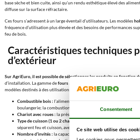
base sèche et bien cuite, ainsi qu’un rendu esthétique élevé des alime
diffuse sur la surface réfractaire.
Ces fours s’adressent à un large éventail d’utilisateurs. Les modèles
ho
fréquence d’utilisation plus élevée et des besoins de performances supé
feu de bois.
Caractéristiques techniques p
d’extérieur
Sur AgriEuro, il est possible de sélectionner les produits en fonction 
d’installation. La gamme de
fours à bois en maçonnerie d’extérieur
comp
modèles destinés à des utilisations hobby ou plus intensives.
Combustible bois :
l’alimentation au bois permet d’atteindre des
boulangerie; la combustion directe permet une gestion tradition
Consentement
Chariot avec roues :
la présence du chariot facilite le déplaceme
Type de cuisson (1 ou 2 chambres) :
les modèles à
1 chambre
pré
séparent feu et cuisson, avec diffusion de la chaleur par convect
Ce site web utilise des cook
Nombre d’invités :
la capacité varie de modèles pour
5-8 perso
Les cookies nous permettent d