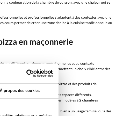
lon la configuration de la chambre de cuisson, avec une chaleur qui se
ofessionnelles
et
professionnelles
s’adaptent à des contextes avec une
les cours permet de créer une zone dédiée à la cuisine traditionnelle au
 pizza en maçonnerie
dapté aux différentes exigences opérationnelles et au contexte
re, capacité et modes de cuisson, permettant un choix ciblé entre des
 chaleur qui valorise la cuisson des pizzas et des produits de
À propos des cookies
ositionnement plus simple même dans des espaces différents.
nt, solution typique pour la pizza; les modèles à
2 chambres
rmet de choisir des fours adaptés aussi bien à un usage familial qu’à des
nnalités relatives aux médias