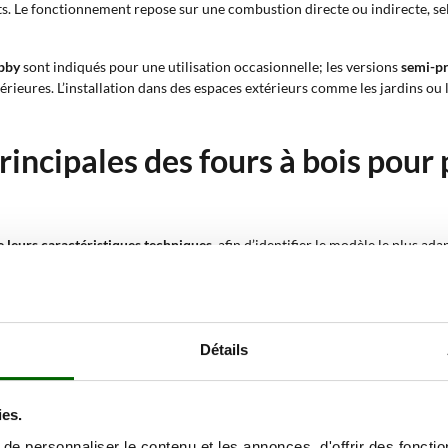
nts. Le fonctionnement repose sur une combustion directe ou indirecte, se
bby
sont indiqués pour une utilisation occasionnelle; les versions
semi-pr
rieures. L’installation dans des espaces extérieurs comme les jardins ou 
rincipales des fours à bois pour
de leurs caractéristiques techniques
, afin d’identifier le modèle le plus a
rend des solutions avec différentes configurations en termes de structu
 températures élevées et constantes, avec une transmission naturelle de la
nelle de la chaleur.
Détails
nt du four à l’intérieur de la surface extérieure; les roues rendent le p
voient une cuisson directe avec flamme et plan dans le même environneme
ion adaptée à des préparations diversifiées.
ies.
nnes
jusqu’à des versions pour
41-87 personnes
; cette différenciation pe
e personnaliser le contenu et les annonces, d'offrir des fonctio