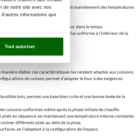
on de notre site avec nos
capacité d’accumulation de chaleur et maintiennent des températures
 d'autres informations que
es aliments.
olution prolonge la durée de vie du four dans le temps.
qui distribue l’air chaud de manière plus uniforme à l’intérieur de la
Tout autoriser
e manière stable; ces caractéristiques les rendent adaptés aux cuissons
onfigurations de cuisson permet d’adapter le four à des exigences
mbustible bois, permet une base bien cuite et une bonne levée de la
des cuissons uniformes même après la phase initiale de chauffe.
rs plats en séquence, en maintenant une température interne constante.
isiner différents plats au-delà de la pizza.
urfaces, en l’adaptant à la configuration de l’espace.