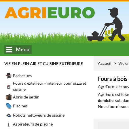
Menu
Accueil
Vie en
VIE EN PLEIN AIR ET CUISINE EXTÉRIEURE
Barbecues
Fours à bois
Fours d'extérieur - intérieur pour pizza et
AgriEuro: découvr
cuisine
AgriEuro est le s
Abris de jardin
domicile
, soit da
Piscines
Nous fournissons
Robots nettoyeurs de piscine
Aspirateurs de piscine
1