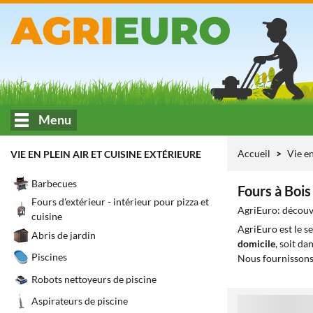
Menu
Accueil
Vie en
VIE EN PLEIN AIR ET CUISINE EXTÉRIEURE
Barbecues
Fours à Boi
Fours d'extérieur - intérieur pour pizza et
AgriEuro: découvr
cuisine
AgriEuro est le s
Abris de jardin
domicile
, soit da
Piscines
Nous fournissons
Robots nettoyeurs de piscine
Aspirateurs de piscine
1