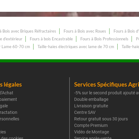
à Bois avec Briques Réfractaires
Fours à Bois avec Roues
Fours à Bois d
e d’extérieur
Fours à bois Encastrable
Fours à Bois Professionnels
P
ur Lame 60-70 cm
Taille-haies électriques avec lame de 70 cm
Taille-hai
 légales
Services Spécifiques Agr
d'Achat
-5% sur le second produit ajouté a
paiement
Double emballage
gale
Livraison gratuite
tractation
Centre SAV
rsonnelles
Retour gratuit sous 30 jours
Compte Premium
cies
Vidéo de Montage
 des cookies
Service après-vente