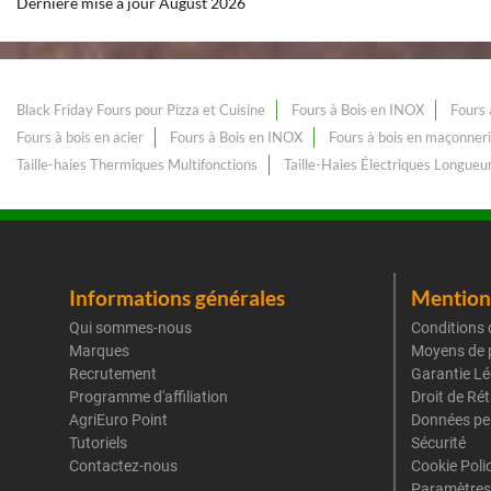
Dernière mise à jour August 2026
Black Friday Fours pour Pizza et Cuisine
Fours à Bois en INOX
Fours 
Fours à bois en acier
Fours à Bois en INOX
Fours à bois en maçonneri
Taille-haies Thermiques Multifonctions
Taille-Haies Électriques Longue
Informations générales
Mentions
Qui sommes-nous
Conditions 
Marques
Moyens de 
Recrutement
Garantie Lé
Programme d'affiliation
Droit de Ré
AgriEuro Point
Données pe
Tutoriels
Sécurité
Contactez-nous
Cookie Poli
Paramètres