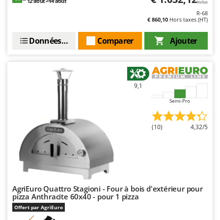
N
12 août - 14 août
Inclus
New O.M.R.A.
R-68
Nilfisk
€ 860,10
Hors taxes (HT)
Ninja
Données techniques
Comparer
Ajouter
Novatec
Novital
NuAir
9,1
NuovaFac
Semi-Pro
O
Officine Savioli
(10)
4,32/5
Oliviero
Olix
OMA
Omas
AgriEuro Quattro Stagioni - Four à bois d'extérieur pour
Ompagrill
pizza Anthracite 60x40 - pour 1 pizza
Offert par AgriEuro
Ooni