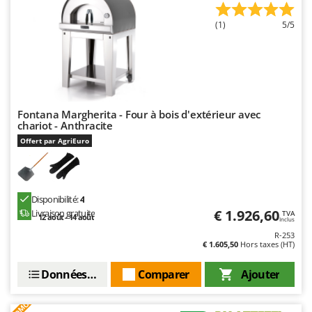
Stiga
(1)
5/5
Stocker
Sunseeker
T
Tecla
TecnoGen
Fontana Margherita - Four à bois d'extérieur avec
chariot - Anthracite
Tellarini Pompe
Offert par AgriEuro
Telwin
Tenco
Tineco
Disponibilité:
4
€ 1.926,60
Livraison gratuite
TVA
Titania
12 août - 14 août
Inclus
Tornado
R-253
€ 1.605,50
Hors taxes (HT)
Tre Spade
Données techniques
Comparer
Ajouter
Trev - Abrek - TecnoVIR
Trotec
PROMO