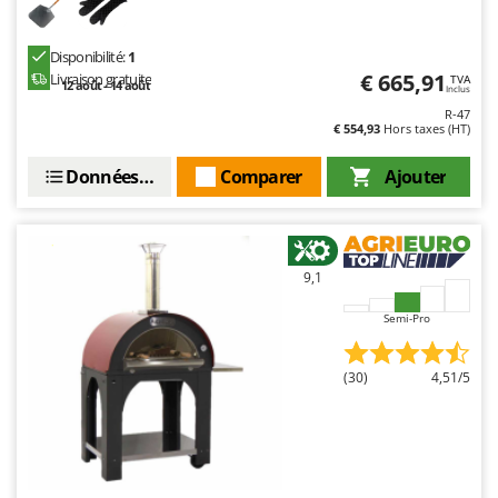
Disponibilité:
1
€ 665,91
Livraison gratuite
TVA
12 août - 14 août
Inclus
R-47
€ 554,93
Hors taxes (HT)
Données techniques
Comparer
Ajouter
9,1
Semi-Pro
(30)
4,51/5