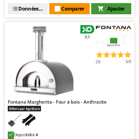
Worx
Données techniques
Comparer
Ajouter
Y
Yard Force
Z
8,0
Zanon
Semi-Pro
Zephir
ZGrills
(2)
5/5
Zodiac
Zomax
Fontana Margherita - Four à bois - Anthracite
Offert par AgriEuro
Disponibilité:
4