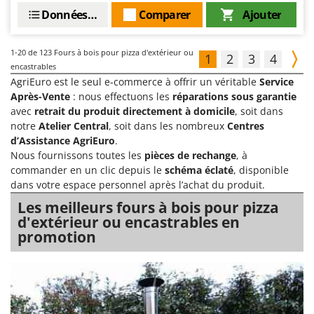
Données techniques
Comparer
Ajouter
1-20
de 123 Fours à bois pour pizza d'extérieur ou
1
2
3
4
encastrables
AgriEuro est le seul e-commerce à offrir un véritable
Service
Après-Vente
: nous effectuons les
réparations sous garantie
avec
retrait du produit directement à domicile
, soit dans
notre
Atelier Central
, soit dans les nombreux
Centres
d’Assistance AgriEuro
.
Nous fournissons toutes les
pièces de rechange
, à
commander en un clic depuis le
schéma éclaté
, disponible
dans votre espace personnel après l’achat du produit.
Les meilleurs fours à bois pour pizza
d'extérieur ou encastrables en
promotion