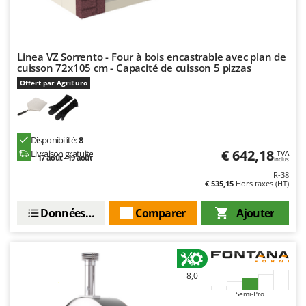
Seven Italy
Shark
Silky
Linea VZ Sorrento - Four à bois encastrable avec plan de
cuisson 72x105 cm - Capacité de cuisson 5 pizzas
Simatech
Offert par AgriEuro
Sirman
Skil
Smartwood
Disponibilité:
8
Smeg
€ 642,18
Livraison gratuite
TVA
17 août - 19 août
Inclus
Snapper
R-38
€ 535,15
Hors taxes (HT)
Solidur
Spice Electronics
Données techniques
Comparer
Ajouter
Spiralmac
Spring Protezione
Spyro
8,0
Stanley
Semi-Pro