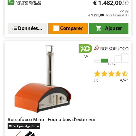
€ 1.482,00
Livraison gratuite
TVA
12 août - 14 août
Inclus
R-189
€ 1.235,00
Hors taxes (HT)
Données techniques
Comparer
Ajouter
7,6
Hobby
(1)
4,5/5
Rossofuoco Mino - Four à bois d'extérieur
Offert par AgriEuro