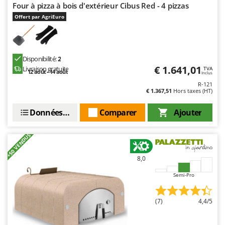
Four à pizza à bois d'extérieur Cibus Red - 4 pizzas
Offert par AgriEuro
Disponibilité:
2
€ 1.641,01
Livraison gratuite
TVA
12 août - 14 août
Inclus
R-121
€ 1.367,51
Hors taxes (HT)
Données techniques
Comparer
Ajouter
+50 VENDUS
8,0
Semi-Pro
(7)
4,4/5