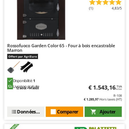
(1)
4,83/5
Rossofuoco Garden Color 65 - Four à bois encastrable
Marron
Offert par AgriEuro
Disponibilité:
1
€ 1.543,16
Livraison gratuite
TVA
12 août - 14 août
Inclus
R-108
€ 1.285,97
Hors taxes (HT)
Données techniques
Comparer
Ajouter