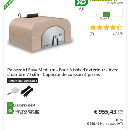
+60 VENDUS
8,0
Semi-Pro
(7)
4,38/5
Palazzetti Easy Medium - Four à bois d'extérieur - Avec
chambre 77x65 - Capacité de cuisson 4 pizzas
Offert par AgriEuro
Disponibilité:
4
€ 955,43
Livraison gratuite
TVA
17 août - 19 août
Inclus
R-74
€ 796,19
Hors taxes (HT)