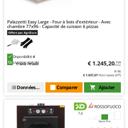
Palazzetti Easy Large - Four à bois d'extérieur - Avec
chambre 77x96 - Capacité de cuisson 6 pizzas
Offert par AgriEuro
Disponibilité:
4
€ 1.245,20
Livraison gratuite
TVA
17 août - 19 août
Inclus
R-96
€ 1.037,67
Hors taxes (HT)
Données techniques
Comparer
Ajouter
7,6
Semi-Pro