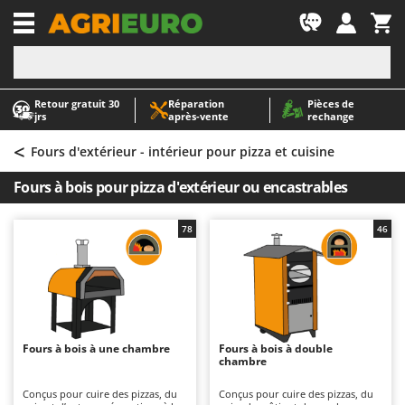
-1
Retour gratuit 30
Réparation
Pièces de
A
A
jrs
après‑vente
rechange
Abris de jardin
ABAC
<
Accessoires pour tracteurs tondeuses autoportés
AgriEuro Premium
Fours d'extérieur - intérieur pour pizza et cuisine
Aérateurs Scarificateurs pour gazon
AgriEuro TOP-LINE
Fours à bois pour pizza d'extérieur ou encastrables
Arracheuses de pommes de terre pour tracteur
AGT
Aspirateurs - Balais Électriques
Aima
78
46
Aspirateurs à cendres
Airmec
Aspirateurs à feuilles sur roues
AL-KO
Aspirateurs de piscine
ALA 2000
Aspirateurs Multifonctions
Alce
Fours à bois à une chambre
Fours à bois à double
chambre
Atomiseurs agricoles pour tracteurs
Alpina
Atomiseurs pour traitements
Ama
Conçus pour cuire des pizzas, du
Conçus pour cuire des pizzas, du