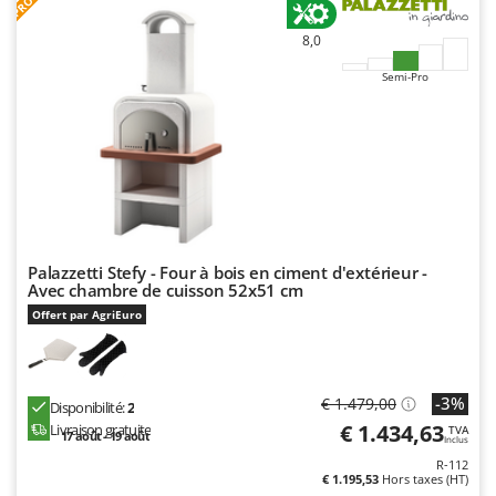
Troy-Bilt
8,0
U
Udor
Semi-Pro
Unger
V
Verdemax
Vesco
Volpi
Palazzetti Stefy - Four à bois en ciment d'extérieur -
W
Avec chambre de cuisson 52x51 cm
Waldner
Offert par AgriEuro
Weber
WIDU
-3%
€ 1.479,00
Wiper EcoRobot
Disponibilité:
2
€ 1.434,63
Livraison gratuite
TVA
Wolf Garten
17 août - 19 août
Inclus
R-112
Wortex
€ 1.195,53
Hors taxes (HT)