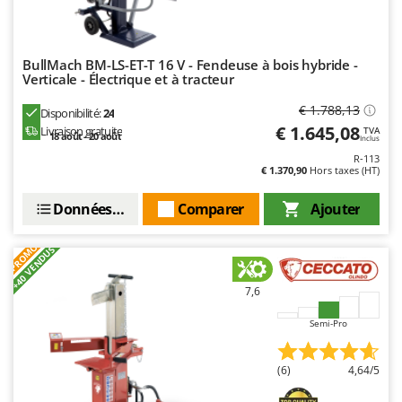
BullMach BM-LS-ET-T 16 V - Fendeuse à bois hybride -
Verticale - Électrique et à tracteur
€ 1.788,13
Disponibilité:
24
€ 1.645,08
Livraison gratuite
TVA
18 août - 20 août
Inclus
R-113
€ 1.370,90
Hors taxes (HT)
Données techniques
Comparer
Ajouter
PROMO
+40 VENDUS
7,6
Semi-Pro
(6)
4,64/5