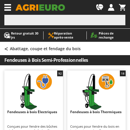
-1
Retour gratuit 30
Réparation
Pièces de
A
A
jrs
après‑vente
rechange
Abris de jardin
ABAC
<
Accessoires pour tracteurs tondeuses autoportés
AgriEuro Premium
Abattage, coupe et fendage du bois
Aérateurs Scarificateurs pour gazon
AgriEuro TOP-LINE
Fendeuses à Bois Semi-Professionnelles
Arracheuses de pommes de terre pour tracteur
AGT
Aspirateurs - Balais Électriques
Aima
92
18
Aspirateurs à cendres
Airmec
Aspirateurs à feuilles sur roues
AL-KO
Aspirateurs de piscine
ALA 2000
Aspirateurs Multifonctions
Alce
Fendeuses à bois Électriques
Fendeuses à bois Thermiques
Atomiseurs agricoles pour tracteurs
Alpina
Atomiseurs pour traitements
Ama
Conçues pour fendre des bûches
Conçues pour fendre du bois en