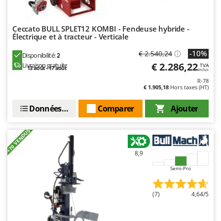
Ceccato BULL SPLET12 KOMBI - Fendeuse hybride -
Électrique et à tracteur - Verticale
-10%
€ 2.540,24
Disponibilité:
2
€ 2.286,22
Livraison gratuite
TVA
13 août - 17 août
Inclus
R-78
€ 1.905,18
Hors taxes (HT)
Données techniques
Comparer
Ajouter
+70 VENDUS
8,9
Semi-Pro
(7)
4,64/5