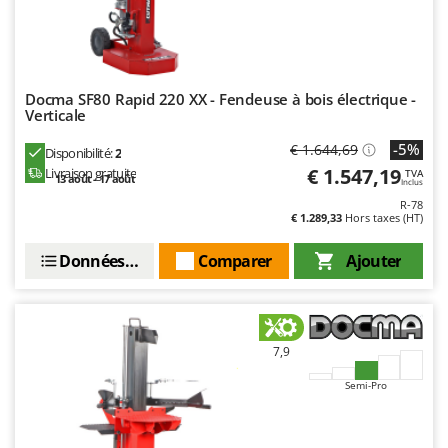
Docma SF80 Rapid 220 XX - Fendeuse à bois électrique -
Verticale
-5%
€ 1.644,69
Disponibilité:
2
€ 1.547,19
Livraison gratuite
TVA
13 août - 17 août
Inclus
R-78
€ 1.289,33
Hors taxes (HT)
Données techniques
Comparer
Ajouter
7,9
Semi-Pro