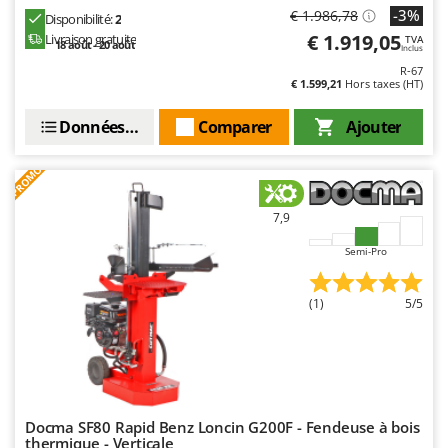
Stiga
-3%
€ 1.986,78
Disponibilité:
2
€ 1.919,05
Livraison gratuite
Stocker
TVA
18 août - 20 août
Inclus
Sunseeker
R-67
€ 1.599,21
Hors taxes (HT)
T
Données techniques
Comparer
Ajouter
Tecla
TecnoGen
PROMO
Tellarini Pompe
Telwin
7,9
Tenco
Semi-Pro
Tineco
(1)
5/5
Titania
Tornado
Tre Spade
Trev - Abrek - TecnoVIR
Docma SF80 Rapid Benz Loncin G200F - Fendeuse à bois
Trotec
thermique - Verticale