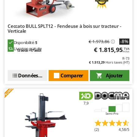
Ceccato BULL SPLT12 - Fendeuse à bois sur tracteur -
Verticale
-8%
€ 1.973,86
Disponibilité:
5
€ 1.815,95
Livraison gratuite
TVA
13 août - 17 août
Inclus
R-73
€ 1.513,29
Hors taxes (HT)
Données techniques
Comparer
Ajouter
PROMO
7,9
Semi-Pro
(2)
4,58/5