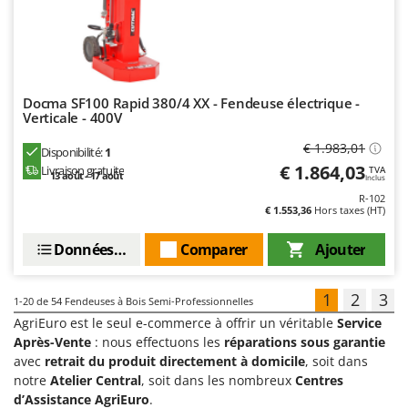
Docma SF100 Rapid 380/4 XX - Fendeuse électrique -
Verticale - 400V
€ 1.983,01
Disponibilité:
1
€ 1.864,03
Livraison gratuite
TVA
13 août - 17 août
Inclus
R-102
€ 1.553,36
Hors taxes (HT)
Données techniques
Comparer
Ajouter
1
2
3
1-20
de 54 Fendeuses à Bois Semi-Professionnelles
AgriEuro est le seul e-commerce à offrir un véritable
Service
Après-Vente
: nous effectuons les
réparations sous garantie
avec
retrait du produit directement à domicile
, soit dans
notre
Atelier Central
, soit dans les nombreux
Centres
d’Assistance AgriEuro
.