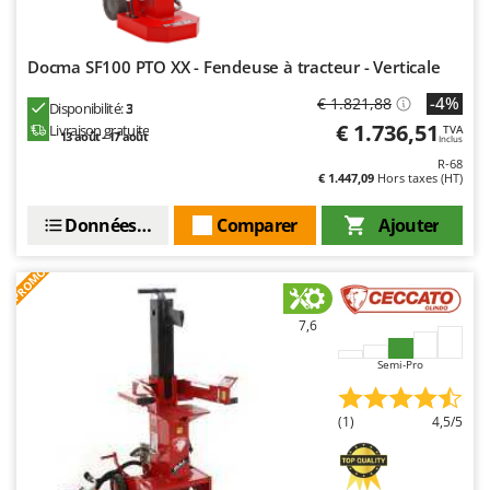
Worx
Y
Docma SF100 PTO XX - Fendeuse à tracteur - Verticale
Yard Force
-4%
€ 1.821,88
Disponibilité:
3
Z
€ 1.736,51
Livraison gratuite
TVA
Zanon
13 août - 17 août
Inclus
R-68
Zephir
€ 1.447,09
Hors taxes (HT)
ZGrills
Données techniques
Comparer
Ajouter
Zodiac
Zomax
PROMO
7,6
Semi-Pro
(1)
4,5/5