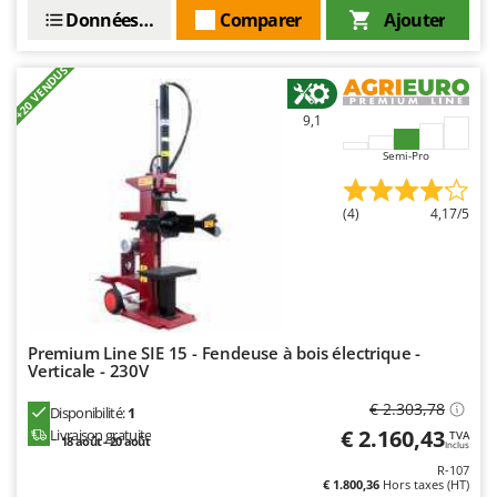
Oriental Koshin
Données techniques
Comparer
Ajouter
Outdoorchef
+20 VENDUS
P
Palazzetti
9,1
Palumbo Pavi
Semi-Pro
Partisani
Paterlini
(4)
4,17/5
Philips
Pramac
Prismafood
Premium Line SIE 15 - Fendeuse à bois électrique -
R
Verticale - 230V
R.G.V.
Rato
€ 2.303,78
Disponibilité:
1
€ 2.160,43
Livraison gratuite
TVA
Reber
18 août - 20 août
Inclus
R-107
Redback
€ 1.800,36
Hors taxes (HT)