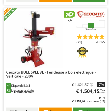
Master
PROMO
+90 VENDUS
Mastercook
Masterpro
7,6
McCulloch
Semi-Pro
MCH
Michelin
(21)
4,81/5
Mille
Minox
Mockmill
More than chef
Ceccato BULL SPLE 8L - Fendeuse à bois électrique -
Verticale - 230V
MOSA
-7%
MOVA
€ 1.621,57
Disponibilité:
3
€ 1.504,15
Livraison gratuite
TVA
Mowox
13 août - 17 août
Inclus
R-39
MTD
€ 1.253,46
Hors taxes (HT)