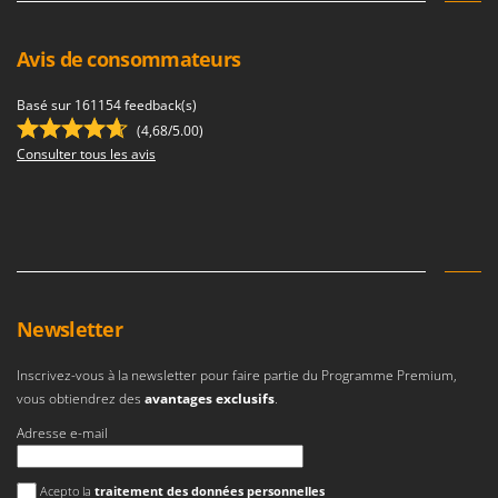
Avis de consommateurs
Basé sur 161154 feedback(s)
(4,68/5.00)
Consulter tous les avis
Newsletter
Inscrivez-vous à la newsletter pour faire partie du Programme Premium,
vous obtiendrez des
avantages exclusifs
.
Adresse e-mail
Une erreur est survenue
Acepto la
traitement des données personnelles