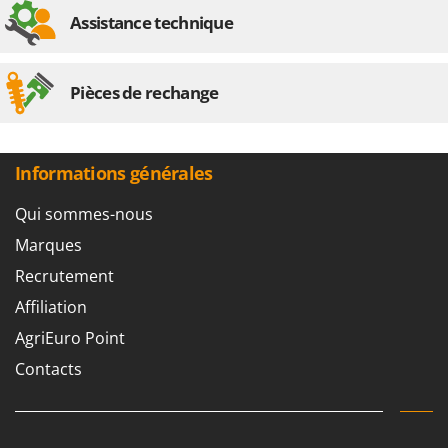
Stiga
Assistance technique
Stocker
Sunseeker
Pièces de rechange
T
Tecla
TecnoGen
Informations générales
Tellarini Pompe
Qui sommes-nous
Telwin
Marques
Tenco
Recrutement
Tineco
Affiliation
Titania
AgriEuro Point
Tornado
Contacts
Tre Spade
Trev - Abrek - TecnoVIR
Trotec