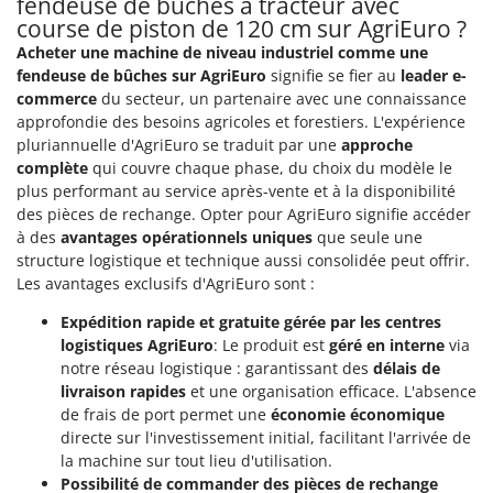
fendeuse de bûches à tracteur avec
Oriental Koshin
course de piston de 120 cm sur AgriEuro ?
Outdoorchef
Acheter une machine de niveau industriel comme une
fendeuse de bûches sur AgriEuro
signifie se fier au
leader e-
P
commerce
du secteur, un partenaire avec une connaissance
Palazzetti
approfondie des besoins agricoles et forestiers. L'expérience
Palumbo Pavi
pluriannuelle d'AgriEuro se traduit par une
approche
complète
qui couvre chaque phase, du choix du modèle le
Partisani
plus performant au service après-vente et à la disponibilité
Paterlini
des pièces de rechange. Opter pour AgriEuro signifie accéder
à des
avantages opérationnels uniques
que seule une
Philips
structure logistique et technique aussi consolidée peut offrir.
Pramac
Les avantages exclusifs d'AgriEuro sont :
Prismafood
Expédition rapide et gratuite gérée par les centres
logistiques AgriEuro
: Le produit est
géré en interne
via
R
notre réseau logistique : garantissant des
délais de
R.G.V.
livraison rapides
et une organisation efficace. L'absence
Rato
de frais de port permet une
économie économique
Reber
directe sur l'investissement initial, facilitant l'arrivée de
la machine sur tout lieu d'utilisation.
Redback
Possibilité de commander des pièces de rechange