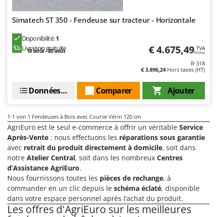
Désherbeurs thermiques et mécaniques
Bosch
Simatech ST 350 - Fendeuse sur tracteur - Horizontale
Déshumidificateurs
Brumi
Draineuses
BullMach
Disponibilité:
1
€ 4.675,49
Livraison gratuite
TVA
18 août - 20 août
Inclus
E
C
Échelles en aluminium
R-318
C.EL.ME.
€ 3.896,24
Hors taxes (HT)
Effaroucheurs d'oiseaux
Calory Forni
Données techniques
Comparer
Ajouter
Effeuilleuses pour olives
Campagnola
Égreneuses à maïs
Campingaz
1-1
von 1 Fendeuses à Bois avec Course Vérin 120 cm
Électropompes pour la maison et le jardin
Castelgarden
AgriEuro est le seul e-commerce à offrir un véritable
Service
Éleveuses artificielles pour poussins
Après-Vente
: nous effectuons les
réparations sous garantie
Castellari
avec
retrait du produit directement à domicile
, soit dans
Enfouisseurs de pierres
Ceccato Olindo
notre
Atelier Central
, soit dans les nombreux
Centres
Enrouleurs de filets pour olives
Char-Broil
d’Assistance AgriEuro
.
Nous fournissons toutes les
pièces de rechange
, à
Épareuses pour tracteur
Classe
commander en un clic depuis le
schéma éclaté
, disponible
Épépineuses
Clementi
dans votre espace personnel après l’achat du produit.
Les offres d'AgriEuro sur les meilleures
Équipements de protection des voies respiratoires
Cofra