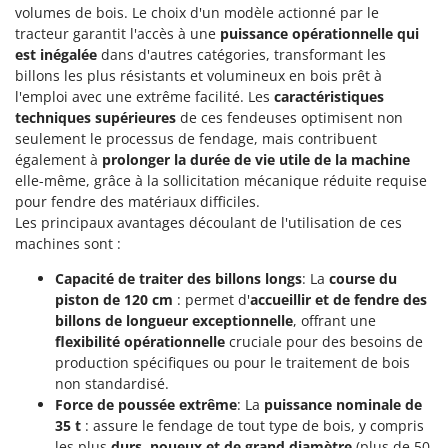
Master
volumes de bois. Le choix d'un modèle actionné par le
tracteur garantit l'accès à une
puissance opérationnelle qui
Mastercook
est inégalée
dans d'autres catégories, transformant les
Masterpro
billons les plus résistants et volumineux en bois prêt à
l'emploi avec une extrême facilité. Les
caractéristiques
McCulloch
techniques supérieures
de ces fendeuses optimisent non
MCH
seulement le processus de fendage, mais contribuent
également à
prolonger la durée de vie utile de la machine
Michelin
elle-même, grâce à la sollicitation mécanique réduite requise
Mille
pour fendre des matériaux difficiles.
Minox
Les principaux avantages découlant de l'utilisation de ces
machines sont :
Mockmill
Capacité de traiter des billons longs
: La
course du
More than chef
piston de 120 cm
: permet d'
accueillir et de fendre des
MOSA
billons de longueur exceptionnelle
, offrant une
MOVA
flexibilité opérationnelle
cruciale pour des besoins de
production spécifiques ou pour le traitement de bois
Mowox
non standardisé.
MTD
Force de poussée extrême
: La
puissance nominale de
35 t
: assure le fendage de tout type de bois, y compris
les plus
durs, noueux et de grand diamètre
(plus de 50