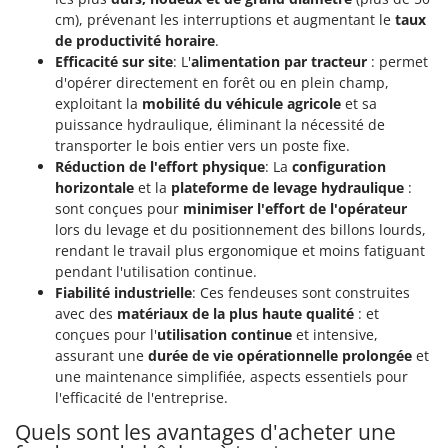
N
New O.M.R.A.
cm), prévenant les interruptions et augmentant le
taux
de productivité horaire
.
Nilfisk
Efficacité sur site
: L'
alimentation par tracteur
: permet
Ninja
d'opérer directement en forêt ou en plein champ,
Novatec
exploitant la
mobilité du véhicule agricole
et sa
puissance hydraulique, éliminant la nécessité de
Novital
transporter le bois entier vers un poste fixe.
NuAir
Réduction de l'effort physique
: La
configuration
horizontale
et la
plateforme de levage hydraulique
:
NuovaFac
sont conçues pour
minimiser l'effort de l'opérateur
lors du levage et du positionnement des billons lourds,
O
Officine Savioli
rendant le travail plus ergonomique et moins fatiguant
pendant l'utilisation continue.
Oliviero
Fiabilité industrielle
: Ces fendeuses sont construites
Olix
avec des
matériaux de la plus haute qualité
: et
conçues pour l'
utilisation continue
et intensive,
OMA
assurant une
durée de vie opérationnelle prolongée
et
Omas
une maintenance simplifiée, aspects essentiels pour
l'efficacité de l'entreprise.
Ompagrill
Quels sont les avantages d'acheter une
Ooni