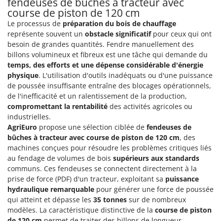
fendeuses de bûches à tracteur avec
Comet
course de piston de 120 cm
F
Fendeuses à bois
Cresco
Le processus de
préparation du bois de chauffage
représente souvent un
obstacle significatif
pour ceux qui ont
Filets pour la Récolte des olives
Cruccolini
besoin de grandes quantités. Fendre manuellement des
Filtres pour vin et huile
CTEK
billons volumineux et fibreux est une tâche qui demande du
Floconneuses
temps, des efforts et une dépense considérable d'énergie
D
physique
. L'utilisation d'outils inadéquats ou d'une puissance
Fouloirs - Égrappoirs
Dal Degan
de poussée insuffisante entraîne des blocages opérationnels,
Fourches pour tracteur
de l'inefficacité et un ralentissement de la production,
DCG
compromettant la rentabilité
des activités agricoles ou
Fours d'extérieur - intérieur pour pizza et cuisine
Deca
industrielles.
Fours électriques
DeWalt
AgriEuro
propose une sélection ciblée de
fendeuses de
bûches à tracteur avec course de piston de 120 cm
, des
Fraises à neige
Di Martino
machines conçues pour résoudre les problèmes critiques liés
Fraises rotatives pour tracteur
Diavola Pro
au fendage de volumes de bois
supérieurs aux standards
Friteuses sans huile
communs. Ces fendeuses se connectent directement à la
Diesse
prise de force (PDF) d'un tracteur, exploitant sa
puissance
Docma
hydraulique remarquable
pour générer une force de poussée
G
Générateurs d'air chaud
qui atteint et dépasse les
35 tonnes
sur de nombreux
Dominion
modèles. La caractéristique distinctive de la
course de piston
Godets à terre basculants pour tracteur
Dreame
de 120 cm
permet de traiter des billons de longueur