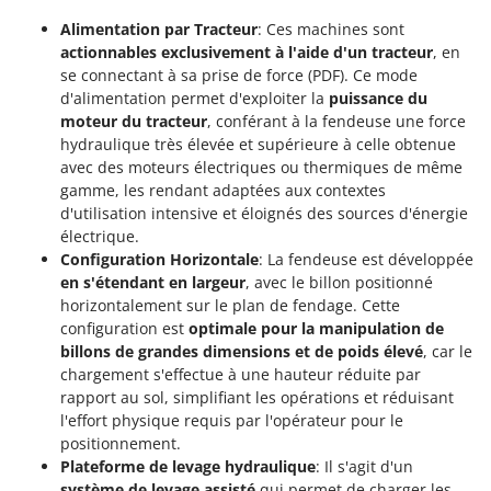
Machines pour la transformation des fruits
Famur
Alimentation par Tracteur
: Ces machines sont
Machines sous vide
FARMER
actionnables exclusivement à l'aide d'un tracteur
, en
Motobineuses
se connectant à sa prise de force (PDF). Ce mode
FBC
d'alimentation permet d'exploiter la
puissance du
Motoculteurs
Ferrari Group
moteur du tracteur
, conférant à la fendeuse une force
Motofaucheuses
hydraulique très élevée et supérieure à celle obtenue
Ferroni
avec des moteurs électriques ou thermiques de même
Motopompes pour irrigation
Ferrua
gamme, les rendant adaptées aux contextes
Moulins à céréales électriques
d'utilisation intensive et éloignés des sources d'énergie
FIAC
électrique.
Moulins à farine
FIEM
Configuration Horizontale
: La fendeuse est développée
Fimar
en s'étendant en largeur
, avec le billon positionné
N
Nettoyeurs et Balais à vapeur
horizontalement sur le plan de fendage. Cette
FINI
configuration est
optimale pour la manipulation de
Nettoyeurs haute pression
Fiorentini
billons de grandes dimensions et de poids élevé
, car le
Nettoyeurs tapis, moquettes et tapisseries
chargement s'effectue à une hauteur réduite par
Fiskars
rapport au sol, simplifiant les opérations et réduisant
Flymo
P
l'effort physique requis par l'opérateur pour le
Peignes vibreurs et Secoueurs à olives
positionnement.
Fontana Forni
Pelles rétros pour tracteur
Plateforme de levage hydraulique
: Il s'agit d'un
Forest Master
système de levage assisté
qui permet de charger les