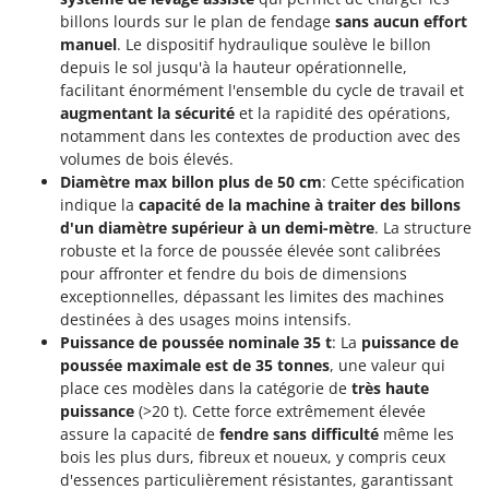
Perches Élagueuses
Francini
billons lourds sur le plan de fendage
sans aucun effort
Pétrins à Spirale
manuel
. Le dispositif hydraulique soulève le billon
G
depuis le sol jusqu'à la hauteur opérationnelle,
Piscines
G3 Ferrari
facilitant énormément l'ensemble du cycle de travail et
Planteuses de pommes de terre pour tracteur
augmentant la sécurité
et la rapidité des opérations,
Gardena
notamment dans les contextes de production avec des
Plateaux de coupe pour tracteur
Garofalo
volumes de bois élevés.
Plumeuses
GeoTech
Diamètre max billon plus de 50 cm
: Cette spécification
Pompes d'irrigation à tracteur
indique la
capacité de la machine à traiter des billons
GeoTech Pro
d'un diamètre supérieur à un demi-mètre
. La structure
Pompes de transfert
Gierre
robuste et la force de poussée élevée sont calibrées
Pompes immergées électriques
pour affronter et fendre du bois de dimensions
Ginko - MGM
exceptionnelles, dépassant les limites des machines
Postes à souder
Gipeco
destinées à des usages moins intensifs.
Poussoirs à saucisse
Puissance de poussée nominale 35 t
: La
puissance de
Girmi
poussée maximale est de 35 tonnes
, une valeur qui
Power Stations - Batteries - Centrales électriques portables
GRAEF
place ces modèles dans la catégorie de
très haute
Presses à pellets
Gre
puissance
(>20 t). Cette force extrêmement élevée
Pressoirs à fruits
assure la capacité de
fendre sans difficulté
même les
GreenBay
bois les plus durs, fibreux et noueux, y compris ceux
Pressoirs à Raisin
Greenworks
d'essences particulièrement résistantes, garantissant