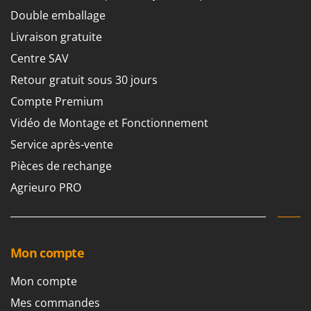
Worx
Double emballage
Y
Livraison gratuite
Yard Force
Centre SAV
Z
Retour gratuit sous 30 jours
Zanon
Compte Premium
Zephir
Vidéo de Montage et Fonctionnement
ZGrills
Service après-vente
Zodiac
Pièces de rechange
Zomax
Agrieuro PRO
Mon compte
Mon compte
Mes commandes