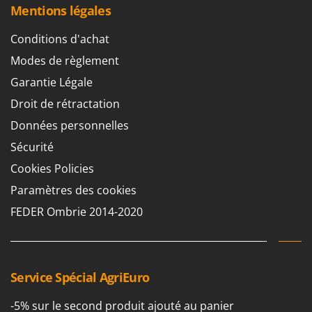
Troy-Bilt
Mentions légales
Conditions d'achat
U
Udor
Modes de règlement
Unger
Garantie Légale
V
Droit de rétractation
Verdemax
Données personnelles
Vesco
Sécurité
Volpi
Cookies Policies
W
Paramètres des cookies
Waldner
FEDER Ombrie 2014-2020
Weber
WIDU
Wiper EcoRobot
Wolf Garten
Service Spécial AgriEuro
Wortex
-5% sur le second produit ajouté au panier