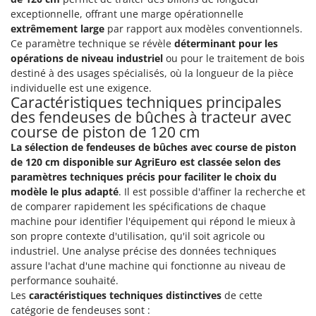
Groupes électrogènes
exceptionnelle, offrant une marge opérationnelle
E
extrêmement large
par rapport aux modèles conventionnels.
Gyrobroyeurs à lame pour tracteur
EcoFlow
Ce paramètre technique se révèle
déterminant pour les
Edilmark
opérations de niveau industriel
ou pour le traitement de bois
H
Haches - Cognées et Hachettes
destiné à des usages spécialisés, où la longueur de la pièce
Effeuno
individuelle est une exigence.
Hachoirs à viande
Einhell
Caractéristiques techniques principales
Herses à Dents
des fendeuses de bûches à tracteur avec
Elegen
course de piston de 120 cm
Herses Rotatives
Energy Gruppi
La sélection de fendeuses de bûches avec course de piston
Enotecnica Pillan
de 120 cm disponible sur AgriEuro est classée selon des
L
Lames à neige
paramètres techniques précis pour faciliter le choix du
Eschenfelder
modèle le plus adapté
. Il est possible d'affiner la recherche et
Lames niveleuses pour tracteur
EuroMech
de comparer rapidement les spécifications de chaque
Lave-vitres
machine pour identifier l'équipement qui répond le mieux à
Eurosystems
son propre contexte d'utilisation, qu'il soit agricole ou
Lieuses électriques pour vignes
industriel. Une analyse précise des données techniques
F
FAC
assure l'achat d'une machine qui fonctionne au niveau de
M
Machines à pâtes
performance souhaité.
Fama Industrie
Les
caractéristiques techniques distinctives
de cette
Machines de nettoyage pour panneaux photovoltaïques et surfaces vitrées
Famag
catégorie de fendeuses sont :