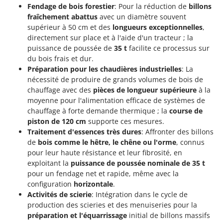
Scies alternatives à batterie
Fendage de bois forestier
: Pour la réduction de
billons
Intex
fraîchement abattus
avec un diamètre souvent
Scies de jardin télescopiques
Italyco
supérieur à 50 cm et des
longueurs exceptionnelles
,
Sécateurs électriques à batterie
ITM
directement sur place et à l'aide d'un tracteur ; la
Sécateurs et Échenilloirs manuels
puissance de poussée de
35 t
facilite ce processus sur
du bois frais et dur.
J
Sécateurs pneumatiques
JOLLY ITALIA
Préparation pour les chaudières industrielles
: La
Semoirs et Épandeurs d'engrais
nécessité de produire de grands volumes de bois de
K
chauffage avec des
pièces de longueur supérieure
à la
Socs pour tracteur
KAAZ
moyenne pour l'alimentation efficace de systèmes de
Souffleurs aspirateurs pour Feuilles
Karcher
chauffage à forte demande thermique ; la
course de
piston de 120 cm
supporte ces mesures.
Soufreuses - Poudreuses à dos
Kasco
Traitement d'essences très dures
: Affronter des billons
Soufreuses - Poudreuses pour tracteur
Kemper
de
bois comme le hêtre, le chêne ou l'orme
, connus
pour leur haute résistance et leur fibrosité, en
Keter
T
exploitant la
puissance de poussée nominale de 35 t
Taille-haies
KitchenAid
pour un fendage net et rapide, même avec la
Taille-haies à bras pour tracteur
configuration
horizontale
.
Komo
Activités de scierie
: Intégration dans le cycle de
Tarières
production des scieries et des menuiseries pour la
L
Tondeuses à Gazon
Laica
préparation et l'équarrissage
initial de billons massifs