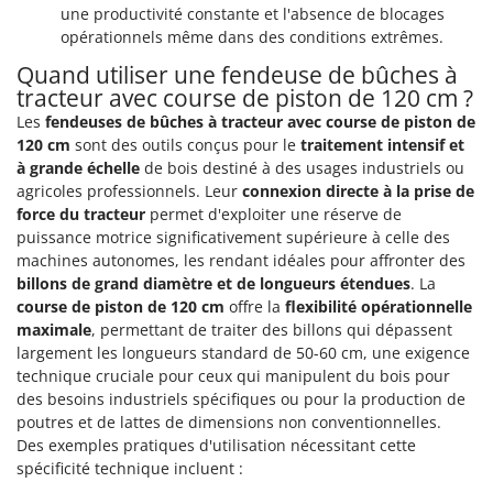
Pulvérisateurs
une productivité constante et l'absence de blocages
GRIFO
opérationnels même dans des conditions extrêmes.
Pulvérisateurs portés
GVS
Quand utiliser une fendeuse de bûches à
GYS
R
tracteur avec course de piston de 120 cm ?
Rafraîchisseurs d'air par évaporation
Les
fendeuses de bûches à tracteur avec course de piston de
H
Rampes de chargement en aluminium
120 cm
sont des outils conçus pour le
traitement intensif et
Hailo
à grande échelle
de bois destiné à des usages industriels ou
Râpes à fromage électriques
Helvi
agricoles professionnels. Leur
connexion directe à la prise de
Râteaux pour tracteur
force du tracteur
permet d'exploiter une réserve de
Henx
Remplisseuses
puissance motrice significativement supérieure à celle des
HiKOKI
machines autonomes, les rendant idéales pour affronter des
Robots nettoyeurs de piscine
Honda
billons de grand diamètre et de longueurs étendues
. La
Robots Tondeuses
course de piston de 120 cm
offre la
flexibilité opérationnelle
I
maximale
, permettant de traiter des billons qui dépassent
Rogneuses de souches
Idromatic
largement les longueurs standard de 50-60 cm, une exigence
Rouleaux pour tracteur
technique cruciale pour ceux qui manipulent du bois pour
Il-Tec
des besoins industriels spécifiques ou pour la production de
Imperia
S
poutres et de lattes de dimensions non conventionnelles.
Scies à os
Infaco
Des exemples pratiques d'utilisation nécessitant cette
Scies à Ruban
spécificité technique incluent :
Intec