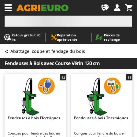
-1
Retour gratuit 30
Réparation
Pièces de
A
A
jrs
après‑vente
rechange
Abris de jardin
ABAC
<
Accessoires pour tracteurs tondeuses autoportés
AgriEuro Premium
Abattage, coupe et fendage du bois
Aérateurs Scarificateurs pour gazon
AgriEuro TOP-LINE
Fendeuses à Bois avec Course Vérin 120 cm
Arracheuses de pommes de terre pour tracteur
AGT
Aspirateurs - Balais Électriques
Aima
92
18
Aspirateurs à cendres
Airmec
Aspirateurs à feuilles sur roues
AL-KO
Aspirateurs de piscine
ALA 2000
Aspirateurs Multifonctions
Alce
Fendeuses à bois Électriques
Fendeuses à bois Thermiques
Atomiseurs agricoles pour tracteurs
Alpina
Atomiseurs pour traitements
Ama
Conçues pour fendre des bûches
Conçues pour fendre du bois en