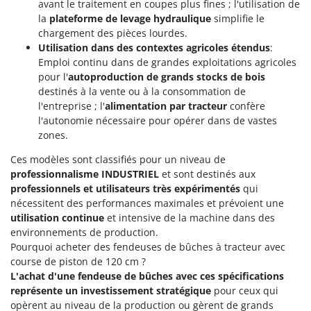
Tondeuses autoportées
avant le traitement en coupes plus fines ; l'utilisation de
Lampacrescia - MGM
la
plateforme de levage hydraulique
simplifie le
Tondeuses débroussailleuses thermiques
Landxcape
chargement des pièces lourdes.
Trancheuses
Utilisation dans des contextes agricoles étendus
:
LAR Casalinghi
Emploi continu dans de grandes exploitations agricoles
Trancheuses de sol
Lavor
pour l'
autoproduction de grands stocks de bois
Transpalettes
Linea VZ
destinés à la vente ou à la consommation de
l'entreprise ; l'
alimentation par tracteur
confère
Treuils de débardage
Lisam
l'autonomie nécessaire pour opérer dans de vastes
Tronçonneuses
Lotusgrill
zones.
V
Ces modèles sont classifiés pour un niveau de
M
Vêtements de Sécurité
M.A.I.BO.
professionnalisme INDUSTRIEL
et sont destinés aux
professionnels et utilisateurs très expérimentés
qui
Vibroculteurs à tracteur
Macom
nécessitent des performances maximales et prévoient une
Macte Ovens
utilisation continue
et intensive de la machine dans des
environnements de production.
Makita
Pourquoi acheter des fendeuses de bûches à tracteur avec
MAMMAMIA
course de piston de 120 cm ?
L'achat d'une fendeuse de bûches avec ces spécifications
Marcato
représente un investissement stratégique
pour ceux qui
Marina Systems
opèrent au niveau de la production ou gèrent de grands