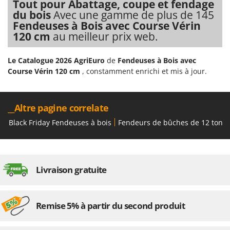
Tout pour Abattage, coupe et fendage
Seven Italy
du bois
Avec une gamme de plus de 145
Shark
Fendeuses à Bois avec Course Vérin
120 cm
au meilleur prix web.
Silky
Simatech
Le Catalogue 2026 AgriEuro
de
Fendeuses à Bois avec
Sirman
Course Vérin 120 cm
, constamment enrichi et mis à jour.
Skil
Smartwood
__Altre pagine correlate
Smeg
Black Friday Fendeuses à bois
Fendeurs de bûches de 12 tonn
Snapper
Solidur
Spice Electronics
Livraison gratuite
Spiralmac
Spring Protezione
Remise 5% à partir du second produit
Spyro
Stanley