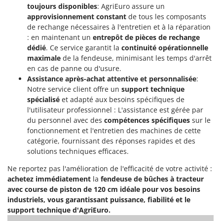
Resto Italia
toujours disponibles
: AgriEuro assure un
approvisionnement constant
de tous les composants
Ribimex
de rechange nécessaires à l'entretien et à la réparation
Ripartrak
: en maintenant un
entrepôt de pièces de rechange
dédié
. Ce service garantit la
continuité opérationnelle
Ritter
maximale
de la fendeuse, minimisant les temps d'arrêt
River Systems
en cas de panne ou d'usure.
Robomow
Assistance après-achat attentive et personnalisée
:
Notre service client offre un
support technique
Rossofuoco
spécialisé
et adapté aux besoins spécifiques de
Rover Pompe
l'utilisateur professionnel : L'assistance est gérée par
du personnel avec des
compétences spécifiques
sur le
Royal Food
fonctionnement et l'entretien des machines de cette
Ryobi
catégorie, fournissant des réponses rapides et des
solutions techniques efficaces.
S
S.T.P.
Ne reportez pas l'amélioration de l'efficacité de votre activité :
achetez immédiatement
la
fendeuse de bûches à tracteur
Santos
avec course de piston de 120 cm idéale pour vos besoins
Sbaraglia
industriels, vous garantissant puissance, fiabilité et le
support technique d'AgriEuro.
Schnitzer