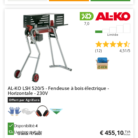
Master
Mastercook
Masterpro
7,0
McCulloch
Limitée
MCH
Michelin
(12)
4,51/5
Mille
Minox
Mockmill
More than chef
AL-KO LSH 520/5 - Fendeuse à bois électrique -
Horizontale - 230V
MOSA
Offert par AgriEuro
MOVA
Mowox
MTD
Disponibilité:
4
€ 455,10
Livraison gratuite
TVA
13 août - 17 août
Inclus