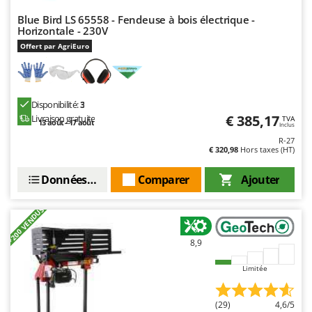
Stiga
Blue Bird LS 65558 - Fendeuse à bois électrique -
Stocker
Horizontale - 230V
Offert par AgriEuro
Sunseeker
T
Tecla
Disponibilité:
3
TecnoGen
€ 385,17
Livraison gratuite
TVA
13 août - 17 août
Inclus
Tellarini Pompe
R-27
€ 320,98
Hors taxes (HT)
Telwin
Tenco
Données techniques
Comparer
Ajouter
Tineco
+200 VENDUS
Titania
Tornado
8,9
Tre Spade
Limitée
Trev - Abrek - TecnoVIR
Trotec
(29)
4,6/5