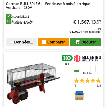
Seven Italy
Ceccato BULL SPLE 6L - Fendeuse à bois électrique -
Verticale - 230V
Shark
Silky
Disponibilité:
2
€ 1.567,13
Livraison gratuite
TVA
13 août - 17 août
Simatech
Inclus
R-98
Sirman
€ 1.305,94
Hors taxes (HT)
Skil
Données techniques
Comparer
Ajouter
Smartwood
Smeg
Snapper
8,1
Solidur
Spice Electronics
Limitée
Spiralmac
(3)
5/5
Spring Protezione
Spyro
Stanley