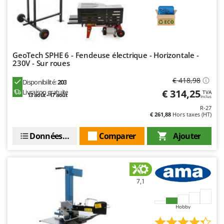
Troy-Bilt
U
Udor
Unger
GeoTech SPHE 6 - Fendeuse électrique - Horizontale -
230V - Sur roues
V
Verdemax
€ 418,98
Disponibilité:
203
€ 314,25
Livraison gratuite
TVA
Vesco
13 août - 17 août
Inclus
Volpi
R-27
€ 261,88
Hors taxes (HT)
W
Données techniques
Comparer
Ajouter
Waldner
Weber
WIDU
7,1
Wiper EcoRobot
Wolf Garten
Hobby
Wortex