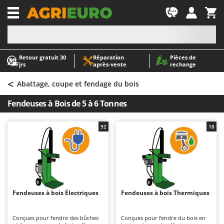
-1
Retour gratuit 30
Réparation
Pièces de
A
A
jrs
après‑vente
rechange
Abris de jardin
ABAC
<
Accessoires pour tracteurs tondeuses autoportés
AgriEuro Premium
Abattage, coupe et fendage du bois
Aérateurs Scarificateurs pour gazon
AgriEuro TOP-LINE
Fendeuses à Bois de 5 à 6 Tonnes
Arracheuses de pommes de terre pour tracteur
AGT
Aspirateurs - Balais Électriques
Aima
92
18
Aspirateurs à cendres
Airmec
Aspirateurs à feuilles sur roues
AL-KO
Aspirateurs de piscine
ALA 2000
Aspirateurs Multifonctions
Alce
Fendeuses à bois Électriques
Fendeuses à bois Thermiques
Atomiseurs agricoles pour tracteurs
Alpina
Atomiseurs pour traitements
Ama
Conçues pour fendre des bûches
Conçues pour fendre du bois en