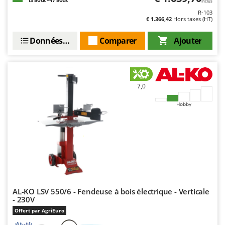
Inclus
Oriental Koshin
R-103
€ 1.366,42
Hors taxes (HT)
Outdoorchef
Données techniques
Comparer
Ajouter
P
Palazzetti
Palumbo Pavi
Partisani
7,0
Paterlini
Hobby
Philips
Pramac
Prismafood
R
R.G.V.
Rato
AL-KO LSV 550/6 - Fendeuse à bois électrique - Verticale
Reber
- 230V
Offert par AgriEuro
Redback