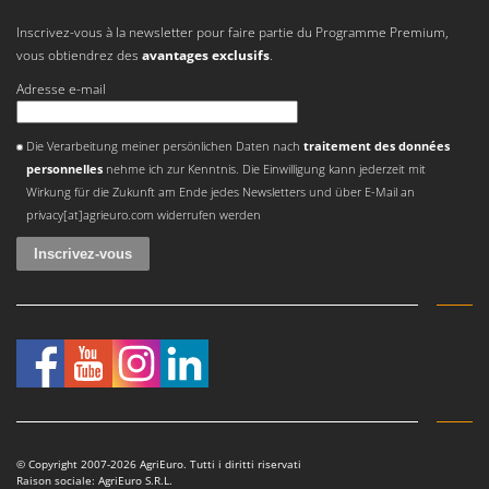
Inscrivez-vous à la newsletter pour faire partie du Programme Premium,
vous obtiendrez des
avantages exclusifs
.
Adresse e-mail
Une erreur est survenue
Die Verarbeitung meiner persönlichen Daten nach
traitement des données
personnelles
nehme ich zur Kenntnis. Die Einwilligung kann jederzeit mit
Wirkung für die Zukunft am Ende jedes Newsletters und über E-Mail an
privacy[at]agrieuro.com widerrufen werden
© Copyright 2007-2026 AgriEuro. Tutti i diritti riservati
Raison sociale: AgriEuro S.R.L.