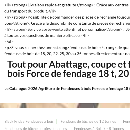
<li><strong>Livraison rapide et gratuite</strong> : Grâce aux centres 
du transport du produit.</li>
<li><strong>Possibilité de commander des pièces de rechange toujour
bois</strong>. Grâce à la disponibilité constante de pièces de rechange
<li><strong>Service après-vente attentif et personnalisé</strong> : L
à toutes vos questions de manière efficace.</li>
</ul>
<p>Si vous recherchez une <strong>fendeuse de bois</strong> de qualit
fendeuse de bois de 18, 20, 22, 25, 30 ou 35 tonnes directement sur no
Tout pour Abattage, coupe et
bois Force de fendage 18 t, 20 t
Le Catalogue 2026 AgriEuro
de
Fendeuses à bois Force de fendage 18 t, 2
Black Friday Fendeuses à bois
Fendeurs de bûches de 12 tonnes
Fend
Fendeuses de bûches professionnelles
Fendeuses à Bois 7 - 8 Tonnes