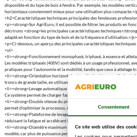
disponible et du type de bois à fendre. Par exemple, les modèles verti
horizontaux conviennent mieux pour une utilisation plus compacte.</
<h2>Caractéristiques techniques principales des fendeuses professionn
<p><strong>Sur AgriEuro, il est possible de filtrer les produits en fon
décrirons <strong>les principales caractéristiques techniques</strong> 
adapté en fonction du type de bois et de la fréquence d'utilisation.</p>
<p>Ci-dessous, un aperçu des principales caractéristiques techniques
<ul>
<li><strong>Fonctionnement monophasé, triphasé, à essence et attelag
Les modèles triphasés (400V) sont dédiés à un usage professionnel, ave
pratiques pour l'autonomie et la mobilité, tandis que ceux à attelage tr
<li><strong>Orientation horizontale et verticale</strong> : L'orientatio
troncs de grande taille, en utilisant la force de gravité pour réduire l'e
<li><strong>Levage automatique du tronc</strong> : Certains modèles s
Ce système permet de charger facilement le tronc sans effort.</li>
<li><strong>Double vitesse du piston</strong> : Les modèles avec doub
Consentement
permet d'optimiser le processus, réduisant le temps nécessaire pour c
<li><strong>Plateforme de levage hydraulique</strong> : La plateforme
réduisant la fatigue et accélérant les temps de travail.</li>
Ce site web utilise des cook
<li><strong>Diamètre maximum du tronc</strong> : Chaque modèle a un 
modèle, car plus de puissance permet de fendre des troncs plus gros.</
Les cookies nous permettent d