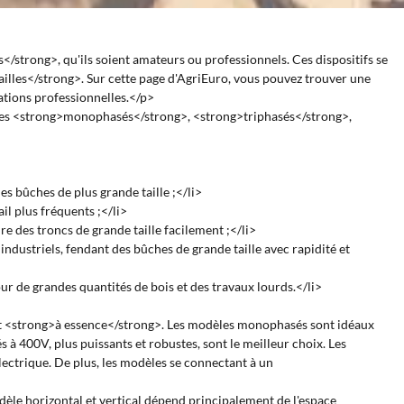
/strong>, qu'ils soient amateurs ou professionnels. Ces dispositifs se
ailles</strong>. Sur cette page d'AgriEuro, vous pouvez trouver une
ations professionnelles.</p>
dèles <strong>monophasés</strong>, <strong>triphasés</strong>,
s bûches de plus grande taille ;</li>
l plus fréquents ;</li>
 des troncs de grande taille facilement ;</li>
dustriels, fendant des bûches de grande taille avec rapidité et
ur de grandes quantités de bois et des travaux lourds.</li>
et <strong>à essence</strong>. Les modèles monophasés sont idéaux
à 400V, plus puissants et robustes, sont le meilleur choix. Les
ectrique. De plus, les modèles se connectant à un
dèle horizontal et vertical dépend principalement de l'espace