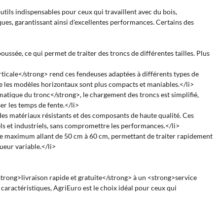
tils indispensables pour ceux qui travaillent avec du bois,
ues, garantissant ainsi d'excellentes performances. Certains des
sée, ce qui permet de traiter des troncs de différentes tailles. Plus
rticale</strong> rend ces fendeuses adaptées à différents types de
que les modèles horizontaux sont plus compacts et maniables.</li>
atique du tronc</strong>, le chargement des troncs est simplifié,
r les temps de fente.</li>
des matériaux résistants et des composants de haute qualité. Ces
s et industriels, sans compromettre les performances.</li>
tre maximum allant de 50 cm à 60 cm, permettant de traiter rapidement
ueur variable.</li>
trong>livraison rapide et gratuite</strong> à un <strong>service
caractéristiques, AgriEuro est le choix idéal pour ceux qui