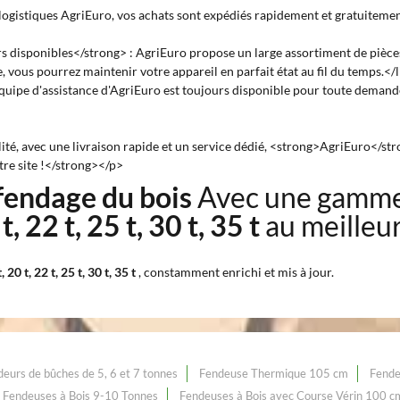
logistiques AgriEuro, vos achats sont expédiés rapidement et gratuitemen
s disponibles</strong> : AgriEuro propose un large assortiment de piè
, vous pourrez maintenir votre appareil en parfait état au fil du temps.</l
'équipe d'assistance d'AgriEuro est toujours disponible pour toute dema
é, avec une livraison rapide et un service dédié, <strong>AgriEuro</stron
tre site !</strong></p>
 fendage du bois
Avec une gamme
, 22 t, 25 t, 30 t, 35 t
au meilleu
0 t, 22 t, 25 t, 30 t, 35 t
, constamment enrichi et mis à jour.
eurs de bûches de 5, 6 et 7 tonnes
Fendeuse Thermique 105 cm
Fende
Fendeuses à Bois 9-10 Tonnes
Fendeuses à Bois avec Course Vérin 100 c