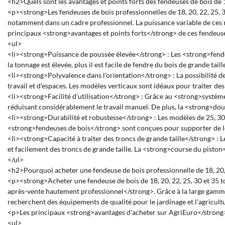
<h2>Quels sont les avantages et points forts des fendeuses de bois de 1
<p><strong>Les fendeuses de bois professionnelles de 18, 20, 22, 25, 3
notamment dans un cadre professionnel. La puissance variable de ces m
principaux <strong>avantages et points forts</strong> de ces fendeuses
<ul>
<li><strong>Puissance de poussée élevée</strong> : Les <strong>fendeus
la tonnage est élevée, plus il est facile de fendre du bois de grande tai
<li><strong>Polyvalence dans l'orientation</strong> : La possibilité d
travail et d'espaces. Les modèles verticaux sont idéaux pour traiter de
<li><strong>Facilité d'utilisation</strong> : Grâce au <strong>systèm
réduisant considérablement le travail manuel. De plus, la <strong>doub
<li><strong>Durabilité et robustesse</strong> : Les modèles de 25, 30 
<strong>fendeuses de bois</strong> sont conçues pour supporter de l
<li><strong>Capacité à traiter des troncs de grande taille</strong> 
et facilement des troncs de grande taille. La <strong>course du piston
</ul>
<h2>Pourquoi acheter une fendeuse de bois professionnelle de 18, 20,
<p><strong>Acheter une fendeuse de bois de 18, 20, 22, 25, 30 et 35 t
après-vente hautement professionnel</strong>. Grâce à la large gamme d
recherchent des équipements de qualité pour le jardinage et l'agricult
<p>Les principaux <strong>avantages d'acheter sur AgriEuro</strong>
<ul>