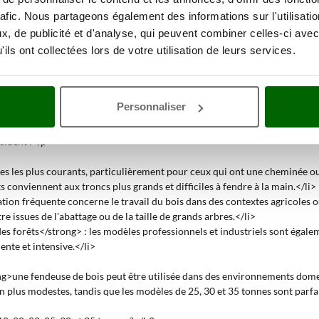
 la longueur du tronc que l'appareil peut traiter, allant de 66 cm à 121 
rafic. Nous partageons également des informations sur l'utilisati
ns avoir à recouper les troncs.</li>
, de publicité et d'analyse, qui peuvent combiner celles-ci avec
la machine varie de 2200 W à 5500 W, selon le modèle. Une puissance plu
ils ont collectées lors de votre utilisation de leurs services.
s ?</h2>
troncs de bois en morceaux plus petits</strong>, facilitant ainsi le pro
Personnaliser
es troncs de différentes tailles, réduisant considérablement le travail ma
ièrement utile dans les contextes où le bois doit être préparé rapidement
cluent :</p>
es les plus courants, particulièrement pour ceux qui ont une cheminée o
 conviennent aux troncs plus grands et difficiles à fendre à la main.</li>
sation fréquente concerne le travail du bois dans des contextes agricoles 
e issues de l'abattage ou de la taille de grands arbres.</li>
es forêts</strong> : les modèles professionnels et industriels sont égalem
ente et intensive.</li>
ong>une fendeuse de bois peut être utilisée dans des environnements dom
 plus modestes, tandis que les modèles de 25, 30 et 35 tonnes sont parfaits