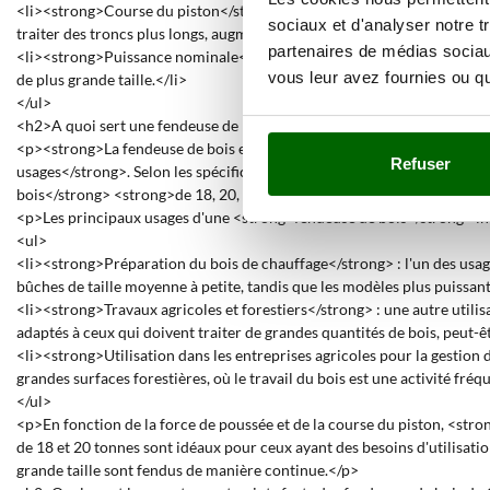
<li><strong>Course du piston</strong> : La course du piston détermine
sociaux et d'analyser notre t
traiter des troncs plus longs, augmentant ainsi la capacité de travail sa
partenaires de médias sociaux
<li><strong>Puissance nominale</strong> : La puissance absorbée par 
vous leur avez fournies ou qu'
de plus grande taille.</li>
</ul>
<h2>A quoi sert une fendeuse de bois de 18, 20, 22, 25, 30 et 35 tonne
<p><strong>La fendeuse de bois est un appareil conçu pour diviser les 
Refuser
usages</strong>. Selon les spécifications, ces outils peuvent fendre d
bois</strong> <strong>de 18, 20, 22, 25, 30 ou 35 tonnes est particul
<p>Les principaux usages d'une <strong>fendeuse de bois</strong> in
<ul>
<li><strong>Préparation du bois de chauffage</strong> : l'un des usag
bûches de taille moyenne à petite, tandis que les modèles plus puissants
<li><strong>Travaux agricoles et forestiers</strong> : une autre utili
adaptés à ceux qui doivent traiter de grandes quantités de bois, peut-êtr
<li><strong>Utilisation dans les entreprises agricoles pour la gestion d
grandes surfaces forestières, où le travail du bois est une activité fréqu
</ul>
<p>En fonction de la force de poussée et de la course du piston, <str
de 18 et 20 tonnes sont idéaux pour ceux ayant des besoins d'utilisation
grande taille sont fendus de manière continue.</p>