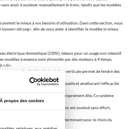
e sans avoir à soulever manuellement le tronc, tandis que les modèles
convient le mieux à vos besoins d'utilisation. Dans cette section, nous
 tonnes</strong>, afin de vous aider à identifier le modèle le mieux
au électrique domestique (230V), idéaux pour un usage non intensif.
 Les modèles à essence sont alimentés par des moteurs à 4 temps,
l.</li>
aux espaces plus limités. L'orientation verticale permet de fendre des
sant au minimum l'intervention manuelle et améliorant l'efficacité.
et une vitesse réduite pour la fente proprement dite. Ce système
À propos des cookies
imple mouvement hydraulique, le tronc est soulevé sans effort,
 du tronc à fendre est un facteur déterminant pour le choix du
nnalités relatives aux médias