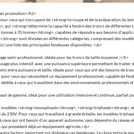
es en promotion</h2>
our ceux qui s'occupent de <strong>la coupe et de la préparation du bois<
, qui <strong>détermine la capacité à fendre des troncs de différentes t
 tonnes à 35 tonnes</strong>, capables de répondre aux besoins d'applic
is</strong> sont divisées en différentes catégories, comprenant des mo
ci une liste des principales fendeuses disponibles :</p>
ge semi-professionnel, idéale pour les troncs de taille moyenne ;</li>
age plus intensif, avec une puissance supérieure permettant de traiter de
entre puissance et taille, idéale pour ceux qui ont des besoins de travai
pour ceux qui nécessitent un équipement professionnel, capable de fendre
édiée à ceux qui travaillent dans des environnements professionnels et in
ut de gamme, idéal pour une utilisation intensive et continue, parfait po
des modèles <strong>monophasés</strong>, <strong>triphasés</strong>, 
 230V. Pour ceux qui travaillent à grande échelle, les modèles triphasés 
à ceux qui ont besoin d'un appareil autonome, sans dépendre du réseau él
x qui possèdent déjà un équipement agricole.</p>
utre facteur important qui distingue ces fendeuses. Le choix entre le mo