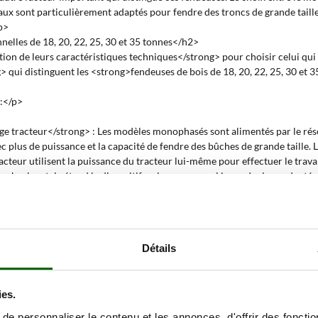
caux sont particulièrement adaptés pour fendre des troncs de grande taill
p>
elles de 18, 20, 22, 25, 30 et 35 tonnes</h2>
ction de leurs caractéristiques techniques</strong> pour choisir celui qui 
qui distinguent les <strong>fendeuses de bois de 18, 20, 22, 25, 30 et 35
 :</p>
e tracteur</strong> : Les modèles monophasés sont alimentés par le rése
c plus de puissance et la capacité de fendre des bûches de grande taille.
acteur utilisent la puissance du tracteur lui-même pour effectuer le travai
n horizontale étend le dispositif en largeur, ce qui le rend mieux adapté 
ffort physique et faciliter le positionnement des troncs.</li>
ont équipés d'un dispositif qui soulève automatiquement le tronc, rédui
le vitesse du piston offrent une vitesse rapide pour l'approche du tronc 
Détails
haque opération.</li>
 hydraulique facilite le chargement des troncs sur la fendeuse. Par un s
ies.
diamètre maximum qu'il peut fendre, allant de 30 cm à 50 cm. La taille
li>
e personnaliser le contenu et les annonces, d'offrir des fonctio