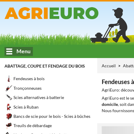
Menu
Accueil
Abatt
ABATTAGE, COUPE ET FENDAGE DU BOIS
Fendeuses à bois
Fendeuses à 
Tronçonneuses
AgriEuro: découvre
Scies alternatives à batterie
AgriEuro est le s
domicile
, soit da
Scies à Ruban
Nous fournissons
Bancs de scie pour le bois - Scies à bûches
Treuils de débardage
1