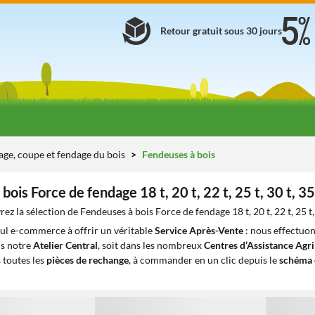
Retour gratuit sous 30 jours
age, coupe et fendage du bois
Fendeuses à bois
bois Force de fendage 18 t, 20 t, 22 t, 25 t, 30 t, 35
z la sélection de Fendeuses à bois Force de fendage 18 t, 20 t, 22 t, 25 t, 
eul e-commerce à offrir un véritable
Service Après-Vente
: nous effectuon
ns notre
Atelier Central
, soit dans les nombreux
Centres d’Assistance Agr
 toutes les
pièces de rechange
, à commander en un clic depuis le
schéma 
1
1