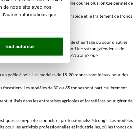
cm pour les modèles les plus grands. Une course plus longue permet de
on de notre site avec nos
 d'autres informations que
s élevée permet une opération plus rapide et le traitement de troncs
cessus de <strong>préparation du bois de chauffage ou pour d'autres
Tout autoriser
nuel et augmentant la vitesse d'exécution. Une <strong>fendeuse de
 et avec un minimum d'effort physique.</strong></p>
u un poêle à bois. Les modèles de 18-20 tonnes sont idéaux pour des
ou forestiers. Les modèles de 30 ou 35 tonnes sont particulièrement
ent utilisés dans les entreprises agricoles et forestières pour gérer de
estiques, semi-professionnels et professionnels</strong>. Les modèles
 pour les activités professionnelles et industrielles, où les troncs de