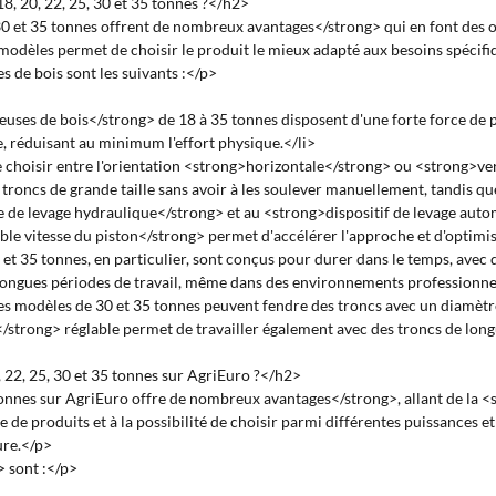
8, 20, 22, 25, 30 et 35 tonnes ?</h2>
0 et 35 tonnes offrent de nombreux avantages</strong> qui en font des ou
odèles permet de choisir le produit le mieux adapté aux besoins spécifiq
 de bois sont les suivants :</p>
es de bois</strong> de 18 à 35 tonnes disposent d'une forte force de pous
lle, réduisant au minimum l'effort physique.</li>
e choisir entre l'orientation <strong>horizontale</strong> ou <strong>ve
s troncs de grande taille sans avoir à les soulever manuellement, tandis 
e de levage hydraulique</strong> et au <strong>dispositif de levage autom
le vitesse du piston</strong> permet d'accélérer l'approche et d'optimise
et 35 tonnes, en particulier, sont conçus pour durer dans le temps, avec 
ongues périodes de travail, même dans des environnements professionnel
: Les modèles de 30 et 35 tonnes peuvent fendre des troncs avec un diamè
</strong> réglable permet de travailler également avec des troncs de long
 22, 25, 30 et 35 tonnes sur AgriEuro ?</h2>
onnes sur AgriEuro offre de nombreux avantages</strong>, allant de la <s
e produits et à la possibilité de choisir parmi différentes puissances et 
ure.</p>
 sont :</p>