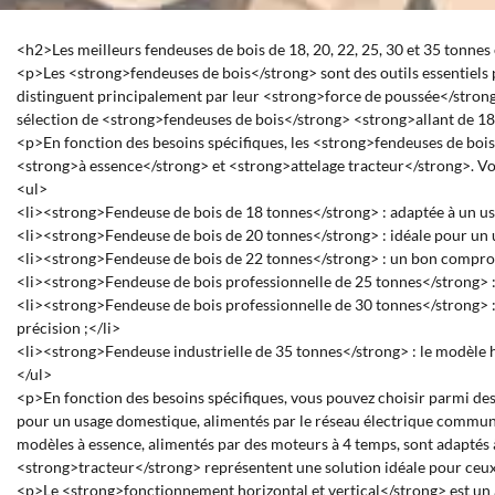
<h2>Les meilleurs fendeuses de bois de 18, 20, 22, 25, 30 et 35 tonn
<p>Les <strong>fendeuses de bois</strong> sont des outils essentiels p
distinguent principalement par leur <strong>force de poussée</strong>
sélection de <strong>fendeuses de bois</strong> <strong>allant de 18
<p>En fonction des besoins spécifiques, les <strong>fendeuses de bo
<strong>à essence</strong> et <strong>attelage tracteur</strong>. Voi
<ul>
<li><strong>Fendeuse de bois de 18 tonnes</strong> : adaptée à un usa
<li><strong>Fendeuse de bois de 20 tonnes</strong> : idéale pour un us
<li><strong>Fendeuse de bois de 22 tonnes</strong> : un bon compromis 
<li><strong>Fendeuse de bois professionnelle de 25 tonnes</strong> : 
<li><strong>Fendeuse de bois professionnelle de 30 tonnes</strong> : d
précision ;</li>
<li><strong>Fendeuse industrielle de 35 tonnes</strong> : le modèle ha
</ul>
<p>En fonction des besoins spécifiques, vous pouvez choisir parmi 
pour un usage domestique, alimentés par le réseau électrique commun de
modèles à essence, alimentés par des moteurs à 4 temps, sont adaptés 
<strong>tracteur</strong> représentent une solution idéale pour ceu
<p>Le <strong>fonctionnement horizontal et vertical</strong> est un a