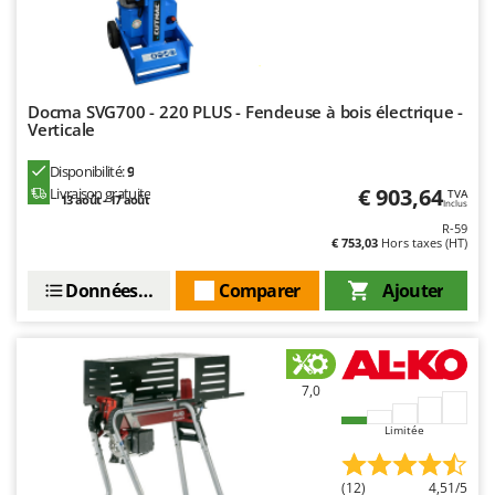
Docma SVG700 - 220 PLUS - Fendeuse à bois électrique -
Verticale
Disponibilité:
9
€ 903,64
Livraison gratuite
TVA
13 août - 17 août
Inclus
R-59
€ 753,03
Hors taxes (HT)
Données techniques
Comparer
Ajouter
7,0
Limitée
(12)
4,51/5