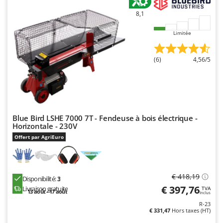
N
New O.M.R.A.
8,1
Nilfisk
Limitée
Ninja
Novatec
(6)
4,56/5
Novital
NuAir
NuovaFac
O
Blue Bird LSHE 7000 7T - Fendeuse à bois électrique -
Officine Savioli
Horizontale - 230V
Offert par AgriEuro
Oliviero
Olix
OMA
€ 418,19
Disponibilité:
3
Omas
€ 397,76
Livraison gratuite
TVA
13 août - 17 août
Inclus
Ompagrill
R-23
€ 331,47
Hors taxes (HT)
Ooni