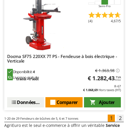
Semi-Pro
(4)
4,67/5
Docma SF75 220XX 7T PS - Fendeuse à bois électrique -
Verticale
€ 1.363,98
Disponibilité:
4
€ 1.282,43
Livraison gratuite
TVA
13 août - 17 août
Inclus
R-67
€ 1.068,69
Hors taxes (HT)
Données techniques
Comparer
Ajouter
1
2
1-20
de 29 Fendeurs de bûches de 5, 6 et 7 tonnes
AgriEuro est le seul e-commerce à offrir un véritable
Service