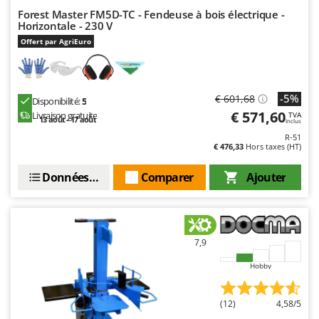
Forest Master FM5D-TC - Fendeuse à bois électrique -
Horizontale - 230 V
Offert par AgriEuro
-5%
€ 601,68
Disponibilité:
5
€ 571,60
Livraison gratuite
TVA
13 août - 17 août
Inclus
R-51
€ 476,33
Hors taxes (HT)
Données techniques
Comparer
Ajouter
7,9
Hobby
(12)
4,58/5