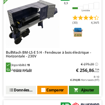
Master
8,9
Mastercook
Limitée
Masterpro
(30)
4,34/5
McCulloch
MCH
Michelin
Mille
Minox
BullMach BM-LS-E 5 H - Fendeuse à bois électrique -
Horizontale - 230V
Mockmill
€ 279,20
Disponibilité:
19
More than chef
€ 256,86
Livraison gratuite
TVA
13 août - 17 août
Inclus
MOSA
R-10
MOVA
€ 214,05
Hors taxes (HT)
Mowox
Données techniques
Comparer
Ajouter
MTD