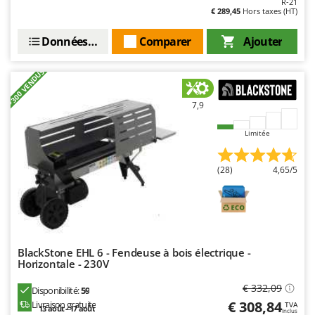
R-21
Stiga
€ 289,45
Hors taxes (HT)
Stocker
Données techniques
Comparer
Ajouter
Sunseeker
+300 VENDUS
T
Tecla
7,9
TecnoGen
Tellarini Pompe
Limitée
Telwin
(28)
4,65/5
Tenco
Tineco
Titania
Tornado
BlackStone EHL 6 - Fendeuse à bois électrique -
Tre Spade
Horizontale - 230V
Trev - Abrek - TecnoVIR
€ 332,09
Disponibilité:
59
Trotec
€ 308,84
Livraison gratuite
TVA
13 août - 17 août
Inclus