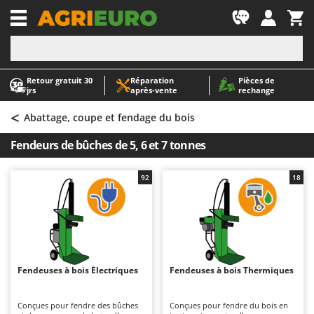
-1
Retour gratuit 30
Réparation
Pièces de
A
A
jrs
après‑vente
rechange
Abris de jardin
ABAC
<
Accessoires pour tracteurs tondeuses autoportés
AgriEuro Premium
Abattage, coupe et fendage du bois
Aérateurs Scarificateurs pour gazon
AgriEuro TOP-LINE
Fendeurs de bûches de 5, 6 et 7 tonnes
Arracheuses de pommes de terre pour tracteur
AGT
Aspirateurs - Balais Électriques
Aima
92
18
Aspirateurs à cendres
Airmec
Aspirateurs à feuilles sur roues
AL-KO
Aspirateurs de piscine
ALA 2000
Aspirateurs Multifonctions
Alce
Fendeuses à bois Électriques
Fendeuses à bois Thermiques
Atomiseurs agricoles pour tracteurs
Alpina
Atomiseurs pour traitements
Ama
Conçues pour fendre des bûches
Conçues pour fendre du bois en