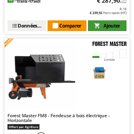
€ 287,90
13 août - 17 août
Worx
Inclus
R-16
€ 239,92
Hors taxes (HT)
Y
Yard Force
Données techniques
Comparer
Ajouter
Z
Zanon
PROMO
Zephir
ZGrills
Limitée
Zodiac
Zomax
Forest Master FM8 - Fendeuse à bois électrique -
Horizontale
Offert par AgriEuro