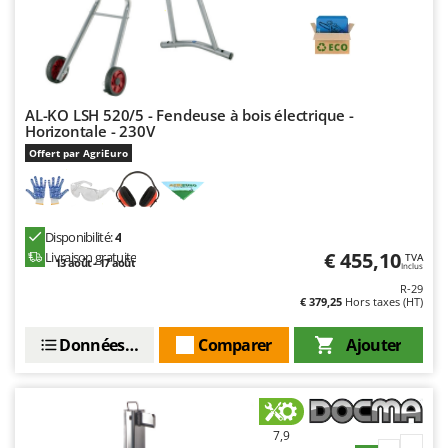
AL-KO LSH 520/5 - Fendeuse à bois électrique -
Horizontale - 230V
Offert par AgriEuro
Disponibilité:
4
€ 455,10
Livraison gratuite
TVA
13 août - 17 août
Inclus
R-29
€ 379,25
Hors taxes (HT)
Données techniques
Comparer
Ajouter
7,9