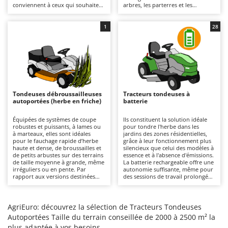
conviennent à ceux qui souhaitent
arbres, les parterres et les
Chaudrons électriques pour polenta
Barbieri
obtenir un résultat de haut
buissons, même dans les grands
niveau, précis et uniforme, même
jardins. La coupe garantit une
Cisailles à gazon à batterie
Batavia
à proximité d'obstacles, en évitant
finition précise et offre la
1
28
ainsi les retouches
possibilité d'utiliser la fonction de
Cisailles taille-haies manuelles
Benassi
supplémentaires dans les endroits
mulching. Il est recommandé de
les plus difficiles. Tous les modèles
vérifier régulièrement l'état des
Climatiseurs
Beper
sont équipés de série de la
lames et d'éliminer les éventuels
fonction de mulching.
résidus d'herbe.
Compresseurs d'air électriques
Berkel
Compresseurs pour la récolte des olives et la taille
Bernardi
Tondeuses débroussailleuses
Tracteurs tondeuses à
Coupe-bordures - Trimmers
Bertolini Pumps
autoportées (herbe en friche)
batterie
Coupe-branches
Besser Vacuum
Équipées de systèmes de coupe
Ils constituent la solution idéale
robustes et puissants, à lames ou
pour tondre l'herbe dans les
Couveuses à œufs
Bestway
à marteaux, elles sont idéales
jardins des zones résidentielles,
pour le fauchage rapide d’herbe
grâce à leur fonctionnement plus
Cultivateurs Tiller à ressorts - Extirpateurs
Beta tools
haute et dense, de broussailles et
silencieux que celui des modèles à
de petits arbustes sur des terrains
essence et à l'absence d'émissions.
Bissell
de taille moyenne à grande, même
La batterie rechargeable offre une
D
irréguliers ou en pente. Par
autonomie suffisante, même pour
Débroussailleuses
Black & Decker
rapport aux versions destinées
des sessions de travail prolongées.
aux pelouses, elles se distinguent
Par rapport aux versions à
Décompacteurs agricoles
BlackStone
par leur capacité à couper
moteur thermique, ils ne
rapidement l’herbe sauvage sans
nécessitent qu'un entretien
Découpeurs plasma
risque de colmatage du plateau de
Blue Bird
minimal, qui se limite à la recharge
AgriEuro: découvrez la sélection de Tracteurs Tondeuses
coupe ou du système
des batteries après chaque
Autoportées Taille du terrain conseillée de 2000 à 2500 m² la
Déplaqueuses de gazon
d’évacuation. Il est important de
utilisation afin d'en préserver
Bomet
plus adaptée à vos besoins
maintenir les lames propres et de
l'efficacité, ainsi qu'au nettoyage