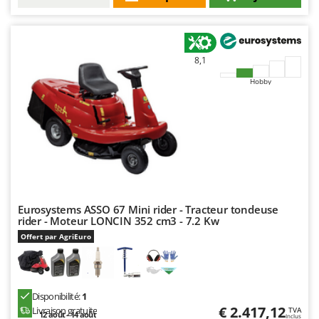
Resto Italia
Ribimex
Ripartrak
8,1
Ritter
Hobby
River Systems
Robomow
Rossofuoco
Rover Pompe
Royal Food
Ryobi
Eurosystems ASSO 67 Mini rider - Tracteur tondeuse
rider - Moteur LONCIN 352 cm3 - 7.2 Kw
S
Offert par AgriEuro
S.T.P.
Santos
Sbaraglia
Disponibilité:
1
Schnitzer
€ 2.417,12
Livraison gratuite
TVA
12 août - 14 août
Inclus