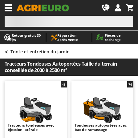
-1
Retour gratuit 30
Réparation
Pièces de
A
A
jrs
après‑vente
rechange
Abris de jardin
ABAC
<
Accessoires pour tracteurs tondeuses autoportés
AgriEuro Premium
Tonte et entretien du jardin
Aérateurs Scarificateurs pour gazon
AgriEuro TOP-LINE
Tracteurs Tondeuses Autoportées Taille du terrain
Arracheuses de pommes de terre pour tracteur
AGT
conseillée de 2000 à 2500 m²
Aspirateurs - Balais Électriques
Aima
48
76
Aspirateurs à cendres
Airmec
Aspirateurs à feuilles sur roues
AL-KO
Aspirateurs de piscine
ALA 2000
Aspirateurs Multifonctions
Alce
Atomiseurs agricoles pour tracteurs
Alpina
Tracteurs tondeuses avec
Tondeuses autoportées avec
éjection latérale
bac de ramassage
Atomiseurs pour traitements
Ama