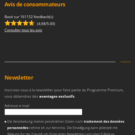
Avis de consommateurs
Basé sur 161152 feedback(s)
(4,68/5.00)
Consulter tous les avis
Newsletter
Inscrivez-vous à la newsletter pour faire partie du Programme Premium,
vous obtiendrez des
avantages exclusifs
.
Adresse e-mail
Une erreur est survenue
Die Verarbeitung meiner persönlichen Daten nach
traitement des données
personnelles
nehme ich zur Kenntnis. Die Einwilligung kann jederzeit mit
Wirkung für die Zukunft am Ende jedes Newsletters und über E-Mail an