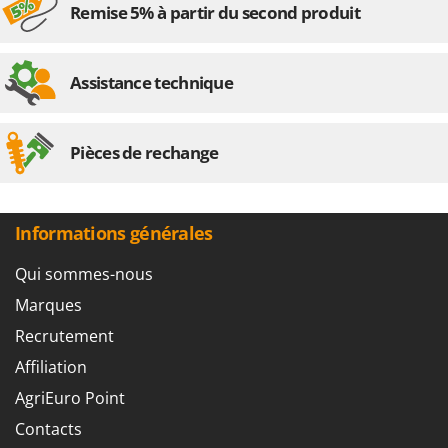
Worx
Remise 5% à partir du second produit
Y
Yard Force
Assistance technique
Z
Zanon
Pièces de rechange
Zephir
ZGrills
Zodiac
Informations générales
Zomax
Qui sommes-nous
Marques
Recrutement
Affiliation
AgriEuro Point
Contacts