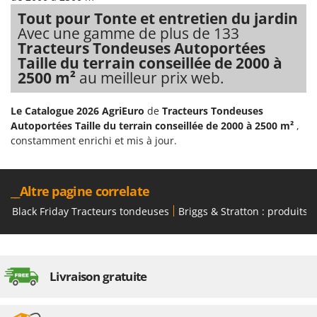
Troy-Bilt
Tout pour Tonte et entretien du jardin
Avec une gamme de plus de 133
U
Tracteurs Tondeuses Autoportées
Udor
Taille du terrain conseillée de 2000 à
Unger
2500 m²
au meilleur prix web.
V
Le Catalogue 2026 AgriEuro
de
Tracteurs Tondeuses
Verdemax
Autoportées Taille du terrain conseillée de 2000 à 2500 m²
,
Vesco
constamment enrichi et mis à jour.
Volpi
W
__Altre pagine correlate
Waldner
Black Friday Tracteurs tondeuses
Briggs & Stratton : produits 
Weber
WIDU
Wiper EcoRobot
Livraison gratuite
Wolf Garten
Wortex