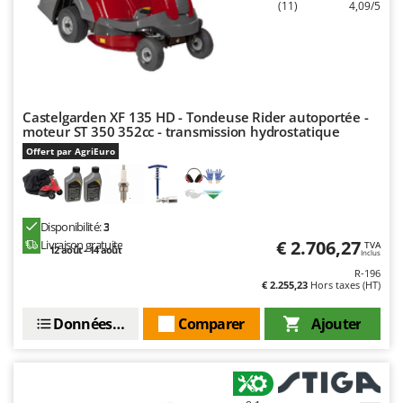
N
(11)
4,09/5
New O.M.R.A.
Nilfisk
Ninja
Novatec
Castelgarden XF 135 HD - Tondeuse Rider autoportée -
Novital
moteur ST 350 352cc - transmission hydrostatique
NuAir
Offert par AgriEuro
NuovaFac
O
Officine Savioli
Disponibilité:
3
€ 2.706,27
Livraison gratuite
TVA
Oliviero
12 août - 14 août
Inclus
R-196
Olix
€ 2.255,23
Hors taxes (HT)
OMA
Données techniques
Comparer
Ajouter
Omas
Ompagrill
Ooni