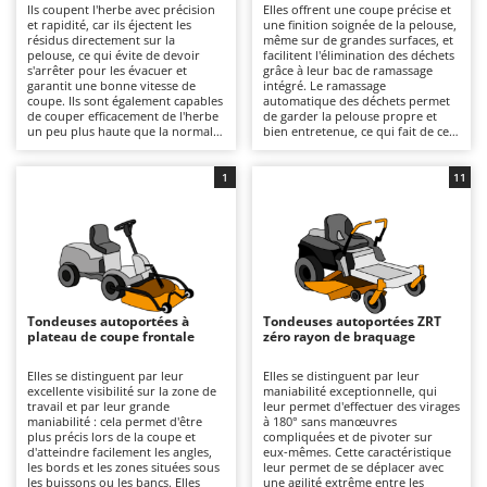
Ils coupent l'herbe avec précision
Elles offrent une coupe précise et
Autolaveuses
Ambrogio Robot
et rapidité, car ils éjectent les
une finition soignée de la pelouse,
résidus directement sur la
même sur de grandes surfaces, et
Autres produits
Annovi Reverberi
pelouse, ce qui évite de devoir
facilitent l'élimination des déchets
s'arrêter pour les évacuer et
grâce à leur bac de ramassage
ANTHBOT
garantit une bonne vitesse de
intégré. Le ramassage
B
coupe. Ils sont également capables
automatique des déchets permet
Balayeuses
Archman
de couper efficacement de l'herbe
de garder la pelouse propre et
un peu plus haute que la normale,
bien entretenue, ce qui fait de ces
Bancs de scie pour le bois - Scies à bûches
Arco
tout en garantissant de bons
tondeuses autoportées l'outil idéal
résultats et une précision
pour ceux qui recherchent des
Barbecues
satisfaisante. Certains modèles
Ardes
résultats de qualité
1
11
offrent en outre la possibilité
professionnelle et une gestion
d'installer le kit dédié au mulching.
Bennes pour tracteur
simple de leur espace vert. Pour
Argo
des performances optimales, il est
important de vider le bac lorsqu’il
Brosses pour sols extérieurs
Ariete
est plein et de vérifier
régulièrement la propreté et
Brouettes à moteur
Artus
l’usure des lames.
Broyeurs à axe horizontal pour tracteur
Attila
Tondeuses autoportées à
Tondeuses autoportées ZRT
plateau de coupe frontale
zéro rayon de braquage
Broyeurs de branches et végétaux
Ausonia
Butteurs pour tracteur
Awelco
Elles se distinguent par leur
Elles se distinguent par leur
excellente visibilité sur la zone de
maniabilité exceptionnelle, qui
travail et par leur grande
leur permet d'effectuer des virages
C
B
maniabilité : cela permet d'être
à 180° sans manœuvres
Chargeurs de batterie - Démarreurs
Baesso
plus précis lors de la coupe et
compliquées et de pivoter sur
d'atteindre facilement les angles,
eux-mêmes. Cette caractéristique
Charrues pour tracteur
les bords et les zones situées sous
leur permet de se déplacer avec
Bahco
les buissons ou les bancs. Elles
une agilité extrême entre les