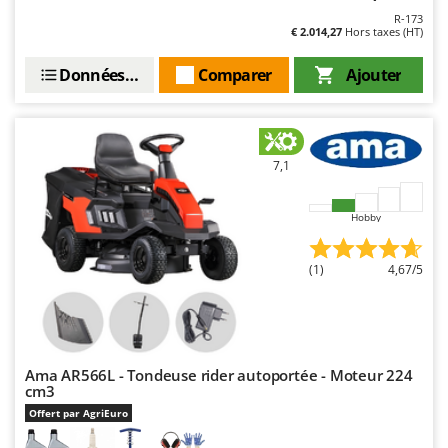
Seven Italy
R-173
€ 2.014,27
Hors taxes (HT)
Shark
Silky
Données techniques
Comparer
Ajouter
Simatech
Sirman
Skil
7,1
Smartwood
Smeg
Hobby
Snapper
(1)
4,67/5
Solidur
Spice Electronics
Spiralmac
Spring Protezione
Ama AR566L - Tondeuse rider autoportée - Moteur 224
cm3
Spyro
Offert par AgriEuro
Stanley