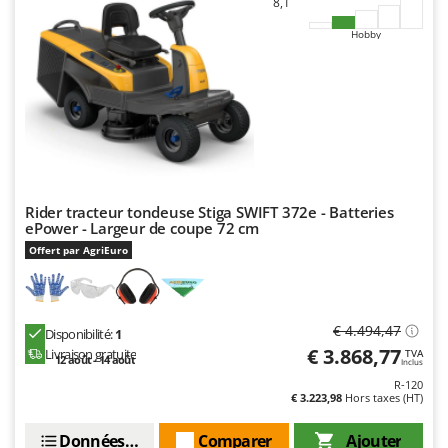
8,1
Oriental Koshin
Hobby
Outdoorchef
P
Palazzetti
Palumbo Pavi
Partisani
Paterlini
Rider tracteur tondeuse Stiga SWIFT 372e - Batteries
Philips
ePower - Largeur de coupe 72 cm
Pramac
Offert par AgriEuro
Prismafood
R
€ 4.494,47
Disponibilité:
1
R.G.V.
€ 3.868,77
Livraison gratuite
TVA
12 août - 14 août
Inclus
Rato
R-120
Reber
€ 3.223,98
Hors taxes (HT)
Redback
Données techniques
Comparer
Ajouter