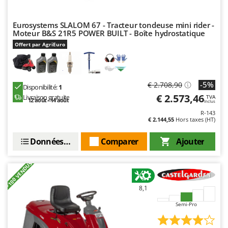
Master
Mastercook
Eurosystems SLALOM 67 - Tracteur tondeuse mini rider -
Moteur B&S 21R5 POWER BUILT - Boîte hydrostatique
Masterpro
Offert par AgriEuro
McCulloch
MCH
Michelin
-5%
€ 2.708,90
Disponibilité:
1
€ 2.573,46
Mille
Livraison gratuite
TVA
12 août - 14 août
Inclus
Minox
R-143
€ 2.144,55
Hors taxes (HT)
Mockmill
Données techniques
Comparer
Ajouter
More than chef
MOSA
+100 VENDUS
MOVA
8,1
Mowox
MTD
Semi-Pro