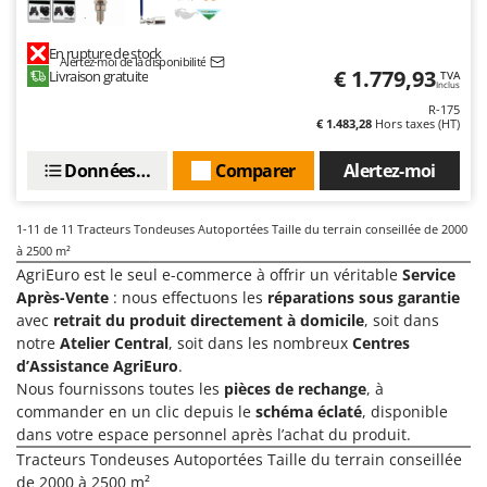
Stiga
Stocker
En rupture de stock
Alertez-moi de la disponibilité
€ 1.779,93
Sunseeker
Livraison gratuite
TVA
Inclus
R-175
T
€ 1.483,28
Hors taxes (HT)
Tecla
Données techniques
Comparer
Alertez-moi
TecnoGen
Tellarini Pompe
1-11
de 11 Tracteurs Tondeuses Autoportées Taille du terrain conseillée de 2000
Telwin
à 2500 m²
Tenco
AgriEuro est le seul e-commerce à offrir un véritable
Service
Après-Vente
: nous effectuons les
réparations sous garantie
Tineco
avec
retrait du produit directement à domicile
, soit dans
Titania
notre
Atelier Central
, soit dans les nombreux
Centres
d’Assistance AgriEuro
.
Tornado
Nous fournissons toutes les
pièces de rechange
, à
Tre Spade
commander en un clic depuis le
schéma éclaté
, disponible
Trev - Abrek - TecnoVIR
dans votre espace personnel après l’achat du produit.
Tracteurs Tondeuses Autoportées Taille du terrain conseillée
Trotec
de 2000 à 2500 m²