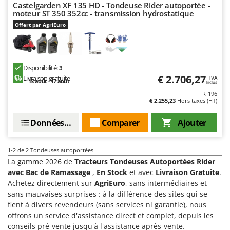
Castelgarden XF 135 HD - Tondeuse Rider autoportée -
Groupes électrogènes
moteur ST 350 352cc - transmission hydrostatique
E
Gyrobroyeurs à lame pour tracteur
EcoFlow
Offert par AgriEuro
Edilmark
H
Haches - Cognées et Hachettes
Effeuno
Hachoirs à viande
Disponibilité:
3
Einhell
€ 2.706,27
Livraison gratuite
TVA
Herses à Dents
13 août - 17 août
Inclus
Elegen
R-196
Herses Rotatives
Energy Gruppi
€ 2.255,23
Hors taxes (HT)
Enotecnica Pillan
L
Données techniques
Comparer
Ajouter
Lames à neige
Eschenfelder
Lames niveleuses pour tracteur
EuroMech
1-2
de 2 Tondeuses autoportées
Lave-vitres
Eurosystems
La gamme 2026 de
Tracteurs Tondeuses Autoportées Rider
avec Bac de Ramassage
,
En Stock
et avec
Livraison Gratuite
.
Lieuses électriques pour vignes
Achetez directement sur
AgriEuro
, sans intermédiaires et
F
FAC
sans mauvaises surprises : à la différence des sites qui se
M
Machines à pâtes
fient à divers revendeurs (sans services ni garantie), nous
Fama Industrie
offrons un service d'assistance direct et complet, depuis les
Machines de nettoyage pour panneaux photovoltaïques et surfaces vitrées
Famag
conseils pré-vente jusqu'à l'assistance après-vente.