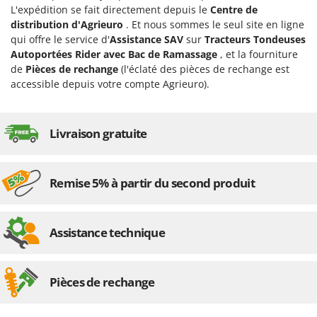
Machines pour la transformation des fruits
L'expédition se fait directement depuis le
Centre de
Famur
distribution d'Agrieuro
. Et nous sommes le seul site en ligne
Machines sous vide
FARMER
qui offre le service d'
Assistance SAV
sur
Tracteurs Tondeuses
Motobineuses
FBC
Autoportées Rider avec Bac de Ramassage
, et la fourniture
Motoculteurs
de
Pièces de rechange
(l'éclaté des pièces de rechange est
Ferrari Group
accessible depuis votre compte Agrieuro).
Motofaucheuses
Ferroni
Motopompes pour irrigation
Ferrua
Moulins à céréales électriques
Livraison gratuite
FIAC
Moulins à farine
FIEM
Fimar
Remise 5% à partir du second produit
N
Nettoyeurs et Balais à vapeur
FINI
Nettoyeurs haute pression
Fiorentini
Assistance technique
Nettoyeurs tapis, moquettes et tapisseries
Fiskars
Flymo
P
Peignes vibreurs et Secoueurs à olives
Pièces de rechange
Fontana Forni
Pelles rétros pour tracteur
Forest Master