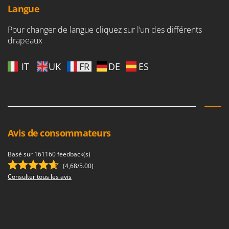
Tondeuses autoportées
Lampacrescia - MGM
Langue
Tondeuses débroussailleuses thermiques
Landxcape
Pour changer de langue cliquez sur l’un des différents
Trancheuses
LAR Casalinghi
drapeaux
Trancheuses de sol
Lavor
Transpalettes
IT
UK
FR
DE
ES
Linea VZ
Treuils de débardage
Lisam
Tronçonneuses
Lotusgrill
V
M
Vêtements de Sécurité
M.A.I.BO.
Avis de consommateurs
Vibroculteurs à tracteur
Macom
Basé sur 161160 feedback(s)
Macte Ovens
(4,68/5.00)
Makita
Consulter tous les avis
MAMMAMIA
Marcato
Marina Systems