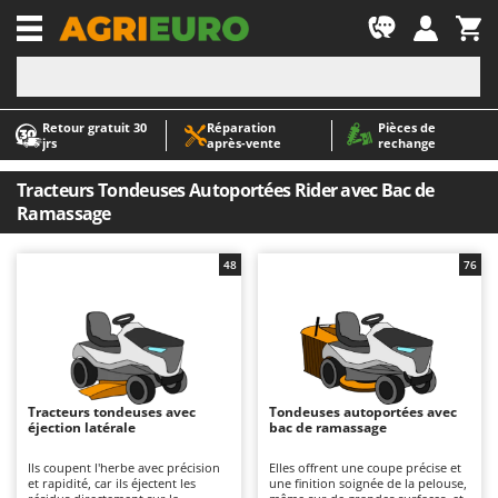
-1
Retour gratuit 30
Réparation
Pièces de
A
A
jrs
après‑vente
rechange
Abris de jardin
ABAC
Accessoires pour tracteurs tondeuses autoportés
AgriEuro Premium
Tracteurs Tondeuses Autoportées Rider avec Bac de
Ramassage
Aérateurs Scarificateurs pour gazon
AgriEuro TOP-LINE
Arracheuses de pommes de terre pour tracteur
AGT
48
76
Aspirateurs - Balais Électriques
Aima
Aspirateurs à cendres
Airmec
Aspirateurs à feuilles sur roues
AL-KO
Aspirateurs de piscine
ALA 2000
Tracteurs tondeuses avec
Tondeuses autoportées avec
Aspirateurs Multifonctions
Alce
éjection latérale
bac de ramassage
Atomiseurs agricoles pour tracteurs
Alpina
Ils coupent l'herbe avec précision
Elles offrent une coupe précise et
Atomiseurs pour traitements
Ama
et rapidité, car ils éjectent les
une finition soignée de la pelouse,