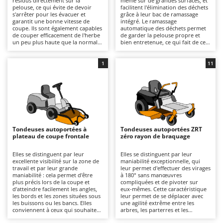
résidus directement sur la
même sur de grandes surfaces, et
Autolaveuses
Ambrogio Robot
pelouse, ce qui évite de devoir
facilitent l'élimination des déchets
s'arrêter pour les évacuer et
grâce à leur bac de ramassage
garantit une bonne vitesse de
Autres produits
Annovi Reverberi
intégré. Le ramassage
coupe. Ils sont également capables
automatique des déchets permet
de couper efficacement de l'herbe
de garder la pelouse propre et
ANTHBOT
un peu plus haute que la normale,
bien entretenue, ce qui fait de ces
B
tout en garantissant de bons
tondeuses autoportées l'outil idéal
Balayeuses
Archman
résultats et une précision
pour ceux qui recherchent des
satisfaisante. Certains modèles
résultats de qualité
1
11
Bancs de scie pour le bois - Scies à bûches
Arco
offrent en outre la possibilité
professionnelle et une gestion
d'installer le kit dédié au mulching.
simple de leur espace vert. Pour
Barbecues
Ardes
des performances optimales, il est
important de vider le bac lorsqu’il
Bennes pour tracteur
Argo
est plein et de vérifier
régulièrement la propreté et
Brosses pour sols extérieurs
Ariete
l’usure des lames.
Brouettes à moteur
Artus
Tondeuses autoportées à
Tondeuses autoportées ZRT
plateau de coupe frontale
zéro rayon de braquage
Broyeurs à axe horizontal pour tracteur
Attila
Elles se distinguent par leur
Elles se distinguent par leur
Broyeurs de branches et végétaux
Ausonia
excellente visibilité sur la zone de
maniabilité exceptionnelle, qui
travail et par leur grande
leur permet d'effectuer des virages
Butteurs pour tracteur
Awelco
maniabilité : cela permet d'être
à 180° sans manœuvres
plus précis lors de la coupe et
compliquées et de pivoter sur
d'atteindre facilement les angles,
eux-mêmes. Cette caractéristique
C
B
les bords et les zones situées sous
leur permet de se déplacer avec
Chargeurs de batterie - Démarreurs
Baesso
les buissons ou les bancs. Elles
une agilité extrême entre les
conviennent à ceux qui souhaitent
arbres, les parterres et les
Charrues pour tracteur
Bahco
obtenir un résultat de haut
buissons, même dans les grands