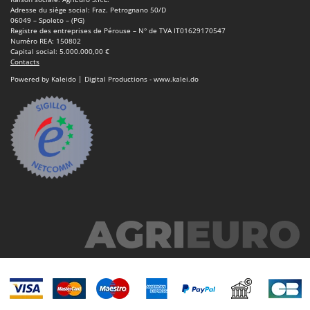
N
New O.M.R.A.
Adresse du siège social: Fraz. Petrognano 50/D
06049 – Spoleto – (PG)
Nilfisk
Registre des entreprises de Pérouse – N° de TVA IT01629170547
Numéro REA: 150802
Ninja
Capital social: 5.000.000,00 €
Contacts
Novatec
Powered by Kaleido | Digital Productions - www.kalei.do
Novital
NuAir
NuovaFac
O
Officine Savioli
Oliviero
Olix
OMA
Omas
Ompagrill
Ooni