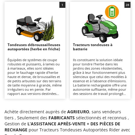
niveau, précis et uniforme, même
jardins. La coupe garantit une
Chaudrons électriques pour polenta
Barbieri
à proximité d'obstacles, en évitant
finition précise et offre la
1
28
ainsi les retouches
possibilité d'utiliser la fonction de
Cisailles à gazon à batterie
Batavia
supplémentaires dans les endroits
mulching. Il est recommandé de
les plus difficiles. Tous les modèles
vérifier régulièrement l'état des
Cisailles taille-haies manuelles
sont équipés de série de la
lames et d'éliminer les éventuels
Benassi
fonction de mulching.
résidus d'herbe.
Climatiseurs
Beper
Compresseurs d'air électriques
Berkel
Tondeuses débroussailleuses
Tracteurs tondeuses à
Compresseurs pour la récolte des olives et la taille
autoportées (herbe en friche)
batterie
Bernardi
Coupe-bordures - Trimmers
Bertolini Pumps
Équipées de systèmes de coupe
Ils constituent la solution idéale
robustes et puissants, à lames ou
pour tondre l'herbe dans les
Coupe-branches
Besser Vacuum
à marteaux, elles sont idéales
jardins des zones résidentielles,
pour le fauchage rapide d’herbe
grâce à leur fonctionnement plus
Couveuses à œufs
Bestway
haute et dense, de broussailles et
silencieux que celui des modèles à
de petits arbustes sur des terrains
essence et à l'absence d'émissions.
Cultivateurs Tiller à ressorts - Extirpateurs
de taille moyenne à grande, même
Beta tools
La batterie rechargeable offre une
irréguliers ou en pente. Par
autonomie suffisante, même pour
rapport aux versions destinées
des sessions de travail prolongées.
Bissell
D
aux pelouses, elles se distinguent
Par rapport aux versions à
par leur capacité à couper
Débroussailleuses
moteur thermique, ils ne
Black & Decker
rapidement l’herbe sauvage sans
nécessitent qu'un entretien
risque de colmatage du plateau de
minimal, qui se limite à la recharge
Achète directement auprès de
Décompacteurs agricoles
AGRIEURO
, sans vendeurs
BlackStone
coupe ou du système
des batteries après chaque
tiers , Seulement des
FABRICANTS
sélectionnés et reconnus ,
d’évacuation. Il est important de
utilisation afin d'en préserver
Découpeurs plasma
Blue Bird
Gestion de
maintenir les lames propres et de
L’ASSISTANCE APRÈS-VENTE + DES PIÈCES DE
l'efficacité, ainsi qu'au nettoyage
vérifier leur usure afin de
ou au remplacement des lames.
RECHANGE
Déplaqueuses de gazon
pour Tracteurs Tondeuses Autoportées Rider avec
Bomet
préserver la qualité de la coupe et