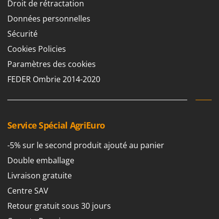
Droit de rétractation
Pulvérisateurs
GRIFO
Pulvérisateurs portés
Données personnelles
GVS
Sécurité
GYS
R
Rafraîchisseurs d'air par évaporation
Cookies Policies
H
Rampes de chargement en aluminium
Paramètres des cookies
Hailo
Râpes à fromage électriques
FEDER Ombrie 2014-2020
Helvi
Râteaux pour tracteur
Henx
Remplisseuses
HiKOKI
Robots nettoyeurs de piscine
Service Spécial AgriEuro
Honda
Robots Tondeuses
-5% sur le second produit ajouté au panier
I
Rogneuses de souches
Idromatic
Double emballage
Rouleaux pour tracteur
Il-Tec
Livraison gratuite
Imperia
S
Centre SAV
Scies à os
Infaco
Retour gratuit sous 30 jours
Scies à Ruban
Intec