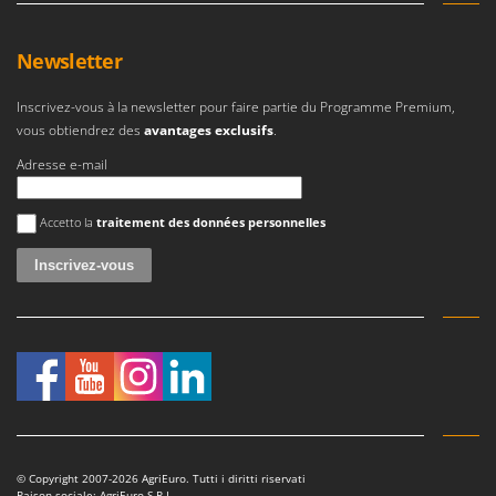
Master
Mastercook
Newsletter
Masterpro
Inscrivez-vous à la newsletter pour faire partie du Programme Premium,
McCulloch
vous obtiendrez des
avantages exclusifs
.
MCH
Adresse e-mail
Michelin
Mille
Une erreur est survenue
Accetto la
traitement des données personnelles
Minox
Mockmill
More than chef
MOSA
MOVA
Mowox
MTD
© Copyright 2007-2026 AgriEuro. Tutti i diritti riservati
Raison sociale: AgriEuro S.R.L.