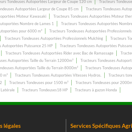
eurs Tondeuses Autoportées Largeur de Coupe 120 cm
Tracteurs Tondeus
ondeuses Autoportées Largeur de Coupe 85 cm
Tracteurs Tondeuses Autop
toportées Moteur Kawasaki
Tracteurs Tondeuses Autoportées Moteur the
Autoportées Nombre de Lames 1
Tracteurs Tondeuses Autoportées Nombr
utoportées pour 6000 m²
Tracteurs Tondeuses Autoportées Professionnels
Tracteurs Tondeuses Autoportées Professionnels Mulching
Tracteurs T
s Autoportées Puissance 25 HP
Tracteurs Tondeuses Autoportées Puissan
Tracteurs Tondeuses Autoportées Rider avec Bac de Ramassage
Tracte
uses Autoportées Taille du Terrain 12000m²
Tracteurs Tondeuses Autoporté
ondeuses Autoportées Taille du Terrain 8000m²
Tracteurs Tondeuses Autopo
00 m²
Tracteurs Tondeuses Autoportées Vitesses Hydros.
Tracteurs to
m2
Tracteurs Tondeuses pour 1500 m²
Tracteurs Tondeuses pour 2000m
 Latérale
Tracteurs Tondeuses18 HP
Tracteurs à gazon Honda
 légales
Services Spécifiques Agr