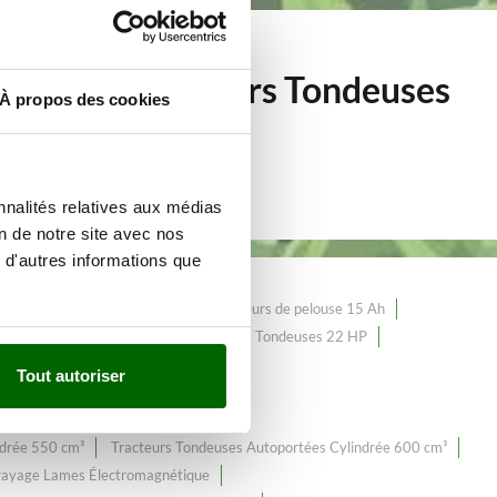
s de 132
Tracteurs Tondeuses
À propos des cookies
nnalités relatives aux médias
on de notre site avec nos
 d'autres informations que
urs de pelouse chinois Loncin
Tracteurs de pelouse 15 Ah
racteurs Tondeuses 15 HP
Tracteurs Tondeuses 22 HP
es avec Coupe Arrière
Tout autoriser
rie en Acier Émaillé
 Cylindrée 400 cm³
ndrée 550 cm³
Tracteurs Tondeuses Autoportées Cylindrée 600 cm³
rayage Lames Électromagnétique