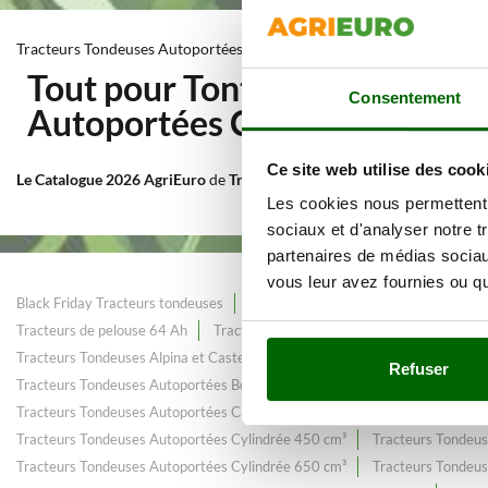
Tracteurs Tondeuses Autoportées Cylindrée 400 cm³
Tout pour Tonte et entretien 
Consentement
Autoportées Cylindrée 400 c
Ce site web utilise des cook
Le Catalogue 2026 AgriEuro
de
Tracteurs Tondeuses Autoportées Cyl
Les cookies nous permettent d
sociaux et d'analyser notre t
partenaires de médias sociaux
vous leur avez fournies ou qu'
Black Friday Tracteurs tondeuses
Briggs & Stratton : produits pour l'ent
Tracteurs de pelouse 64 Ah
Tracteurs de pelouse avec tension de batte
Tracteurs Tondeuses Alpina et Castelgarden | Promotion de Printemps - Été
Refuser
Tracteurs Tondeuses Autoportées Boîte Automatique
Tracteurs Tondeu
Tracteurs Tondeuses Autoportées Carrosserie en Plastique
Tracteurs T
Tracteurs Tondeuses Autoportées Cylindrée 450 cm³
Tracteurs Tondeus
Tracteurs Tondeuses Autoportées Cylindrée 650 cm³
Tracteurs Tondeus