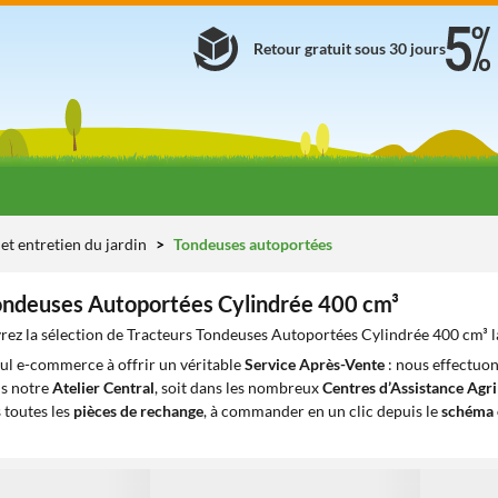
Retour gratuit sous 30 jours
et entretien du jardin
Tondeuses autoportées
ondeuses Autoportées Cylindrée 400 cm³
ez la sélection de Tracteurs Tondeuses Autoportées Cylindrée 400 cm³ la
eul e-commerce à offrir un véritable
Service Après-Vente
: nous effectuon
ns notre
Atelier Central
, soit dans les nombreux
Centres d’Assistance Agr
 toutes les
pièces de rechange
, à commander en un clic depuis le
schéma 
1
1