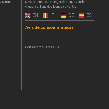
u panier
Inscr
Si vous souhaitez changer de langue veuillez
cliquer sur l'une des icones suivantes:
part
obti
EN
IT
DE
ES
Emai
Avis de consommateurs
Une er
J'
retent
Consulter tous les avis