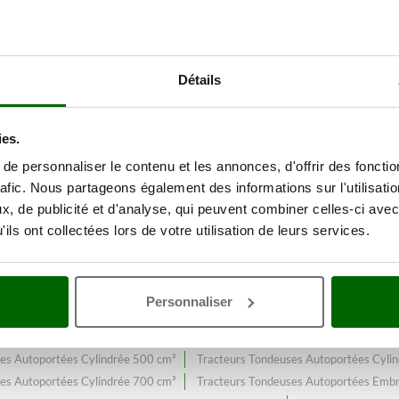
du jardin
Avec une gamme de plu
Détails
m³
au meilleur prix web.
ies.
indrée 400 cm³
, constamment enrichi et mis à jour.
e personnaliser le contenu et les annonces, d'offrir des fonctio
rafic. Nous partageons également des informations sur l'utilisati
, de publicité et d'analyse, qui peuvent combiner celles-ci avec
ils ont collectées lors de votre utilisation de leurs services.
retien du gazon
Petites tracteurs tondeuses autoportés Mini-rider
Tracte
rie 48V
Tracteurs de pelouse pour terrains irréguliers avec suspension
T
Tracteurs Tondeuses Autoportées 4x4
Tracteurs Tondeuses Autoporté
Personnaliser
ses Autoportées Boîte Manuelle
Tracteurs Tondeuses Autoportées Carrosse
ondeuses Autoportées Cylindrée 250 cm³
Tracteurs Tondeuses Autoportées
es Autoportées Cylindrée 500 cm³
Tracteurs Tondeuses Autoportées Cyli
es Autoportées Cylindrée 700 cm³
Tracteurs Tondeuses Autoportées Emb