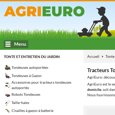
Menu
Accueil
Tonte 
TONTE ET ENTRETIEN DU JARDIN
Tondeuses autoportées
Tracteurs T
Tondeuses à Gazon
AgriEuro: découvr
Accessoires pour tracteurs tondeuses
AgriEuro est le s
autoportés
domicile
, soit da
Robots Tondeuses
Nous fournissons
Taille-haies
Cisailles à gazon à batterie
1