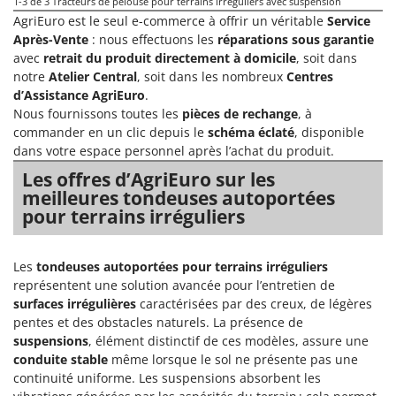
1-3
de 3 Tracteurs de pelouse pour terrains irréguliers avec suspension
Perches Élagueuses
Francini
AgriEuro est le seul e-commerce à offrir un véritable
Service
Pétrins à Spirale
Après-Vente
: nous effectuons les
réparations sous garantie
G
Piscines
avec
retrait du produit directement à domicile
, soit dans
G3 Ferrari
notre
Atelier Central
, soit dans les nombreux
Centres
Planteuses de pommes de terre pour tracteur
Gardena
d’Assistance AgriEuro
.
Plateaux de coupe pour tracteur
Nous fournissons toutes les
pièces de rechange
, à
Garofalo
commander en un clic depuis le
schéma éclaté
, disponible
Plumeuses
GeoTech
dans votre espace personnel après l’achat du produit.
Pompes d'irrigation à tracteur
GeoTech Pro
Les offres d’AgriEuro sur les
Pompes de transfert
meilleures tondeuses autoportées
Gierre
pour terrains irréguliers
Pompes immergées électriques
Ginko - MGM
Postes à souder
Gipeco
Les
tondeuses autoportées pour terrains irréguliers
Poussoirs à saucisse
Girmi
représentent une solution avancée pour l’entretien de
Power Stations - Batteries - Centrales électriques portables
surfaces irrégulières
caractérisées par des creux, de légères
GRAEF
pentes et des obstacles naturels. La présence de
Presses à pellets
Gre
suspensions
, élément distinctif de ces modèles, assure une
Pressoirs à fruits
GreenBay
conduite stable
même lorsque le sol ne présente pas une
Pressoirs à Raisin
continuité uniforme. Les suspensions absorbent les
Greenworks