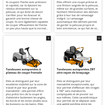
Ils coupent l'herbe avec précision
Elles offrent une coupe précise et
Autolaveuses
Ambrogio Robot
et rapidité, car ils éjectent les
une finition soignée de la pelouse,
résidus directement sur la
même sur de grandes surfaces, et
Autres produits
Annovi Reverberi
pelouse, ce qui évite de devoir
facilitent l'élimination des déchets
s'arrêter pour les évacuer et
grâce à leur bac de ramassage
ANTHBOT
garantit une bonne vitesse de
intégré. Le ramassage
B
coupe. Ils sont également capables
automatique des déchets permet
Balayeuses
Archman
de couper efficacement de l'herbe
de garder la pelouse propre et
un peu plus haute que la normale,
bien entretenue, ce qui fait de ces
Bancs de scie pour le bois - Scies à bûches
Arco
tout en garantissant de bons
tondeuses autoportées l'outil idéal
résultats et une précision
pour ceux qui recherchent des
Barbecues
satisfaisante. Certains modèles
Ardes
résultats de qualité
1
11
offrent en outre la possibilité
professionnelle et une gestion
d'installer le kit dédié au mulching.
Bennes pour tracteur
simple de leur espace vert. Pour
Argo
des performances optimales, il est
important de vider le bac lorsqu’il
Brosses pour sols extérieurs
Ariete
est plein et de vérifier
régulièrement la propreté et
Brouettes à moteur
Artus
l’usure des lames.
Broyeurs à axe horizontal pour tracteur
Attila
Tondeuses autoportées à
Tondeuses autoportées ZRT
plateau de coupe frontale
zéro rayon de braquage
Broyeurs de branches et végétaux
Ausonia
Butteurs pour tracteur
Awelco
Elles se distinguent par leur
Elles se distinguent par leur
excellente visibilité sur la zone de
maniabilité exceptionnelle, qui
travail et par leur grande
leur permet d'effectuer des virages
C
B
maniabilité : cela permet d'être
à 180° sans manœuvres
Chargeurs de batterie - Démarreurs
Baesso
plus précis lors de la coupe et
compliquées et de pivoter sur
d'atteindre facilement les angles,
eux-mêmes. Cette caractéristique
Charrues pour tracteur
les bords et les zones situées sous
leur permet de se déplacer avec
Bahco
les buissons ou les bancs. Elles
une agilité extrême entre les