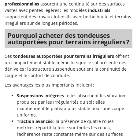
Seven Italy
professionnelles
assurent une continuité sur des surfaces
vastes avec pentes légères ; les modèles
industriels
Shark
supportent des travaux intensifs avec herbe haute et terrains
Silky
irréguliers sur de longues périodes.
Simatech
Pourquoi acheter des tondeuses
Sirman
autoportées pour terrains irréguliers ?
Skil
Ces
tondeuses autoportées pour terrains irréguliers
offrent
Smartwood
un comportement stable même lorsque le sol présente des
Smeg
dénivelés ; la structure suspendue soutient la continuité de
coupe et le confort de conduite.
Snapper
Les avantages les plus importants incluent :
Solidur
Spice Electronics
Suspensions intégrées
: elles absorbent les vibrations
produites par les irrégularités du sol ; elles
Spiralmac
maintiennent le plateau plus stable pour une coupe
Spring Protezione
uniforme.
Traction avancée
: la présence de quatre roues
Spyro
motrices répartit la force sur toutes les roues ;
Stanley
l’adhérence reste constante même sur des surfaces