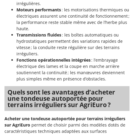
Stiga
irrégulières.
Moteurs performants
: les motorisations thermiques ou
Stocker
électriques assurent une continuité de fonctionnement ;
Sunseeker
la performance reste stable même avec de l’herbe plus
haute.
T
Transmissions fluides
: les boîtes automatiques ou
Tecla
hydrostatiques permettent des variations rapides de
vitesse ; la conduite reste régulière sur des terrains
TecnoGen
irréguliers.
Tellarini Pompe
Fonctions opérationnelles intégrées
: l’embrayage
Telwin
électrique des lames et la coupe en marche arrière
soutiennent la continuité ; les manœuvres deviennent
Tenco
plus simples même en présence d’obstacles.
Tineco
Quels sont les avantages d’acheter
Titania
une tondeuse autoportée pour
Tornado
terrains irréguliers sur AgriEuro ?
Tre Spade
Acheter une tondeuse autoportée pour terrains irréguliers
Trev - Abrek - TecnoVIR
sur AgriEuro
permet de choisir parmi des modèles dotés de
Trotec
caractéristiques techniques adaptées aux surfaces