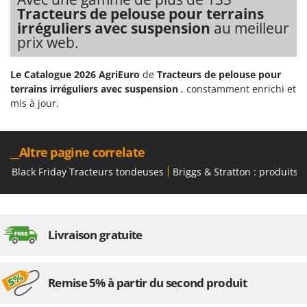
Worx
Tracteurs de pelouse pour terrains
irréguliers avec suspension
au meilleur
Y
prix web.
Yard Force
Le Catalogue 2026 AgriEuro
de
Tracteurs de pelouse pour
Z
Zanon
terrains irréguliers avec suspension
, constamment enrichi et
mis à jour.
Zephir
ZGrills
Zodiac
__Altre pagine correlate
Zomax
Black Friday Tracteurs tondeuses
Briggs & Stratton : produits 
Livraison gratuite
Remise 5% à partir du second produit