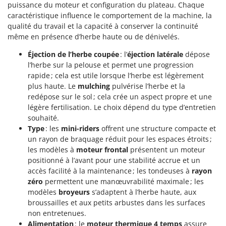
Tondeuses autoportées
puissance du moteur et configuration du plateau. Chaque
Lampacrescia - MGM
caractéristique influence le comportement de la machine, la
Tondeuses débroussailleuses thermiques
Landxcape
qualité du travail et la capacité à conserver la continuité
Trancheuses
LAR Casalinghi
même en présence d’herbe haute ou de dénivelés.
Trancheuses de sol
Lavor
Éjection de l’herbe coupée
: l’
éjection latérale
dépose
Transpalettes
l’herbe sur la pelouse et permet une progression
Linea VZ
rapide ; cela est utile lorsque l’herbe est légèrement
Treuils de débardage
Lisam
plus haute. Le
mulching
pulvérise l’herbe et la
Tronçonneuses
Lotusgrill
redépose sur le sol ; cela crée un aspect propre et une
légère fertilisation. Le choix dépend du type d’entretien
V
souhaité.
M
Vêtements de Sécurité
M.A.I.BO.
Type
: les
mini-riders
offrent une structure compacte et
Vibroculteurs à tracteur
un rayon de braquage réduit pour les espaces étroits ;
Macom
les modèles à
moteur frontal
présentent un moteur
Macte Ovens
positionné à l’avant pour une stabilité accrue et un
accès facilité à la maintenance ; les tondeuses à
rayon
Makita
zéro
permettent une manœuvrabilité maximale ; les
MAMMAMIA
modèles
broyeurs
s’adaptent à l’herbe haute, aux
Marcato
broussailles et aux petits arbustes dans les surfaces
non entretenues.
Marina Systems
Alimentation
: le
moteur thermique 4 temps
assure