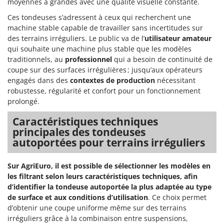
moyennes à grandes avec une qualité visuelle constante.
Scies alternatives à batterie
Intex
Ces tondeuses s’adressent à ceux qui recherchent une
Scies de jardin télescopiques
Italyco
machine stable capable de travailler sans incertitudes sur
Sécateurs électriques à batterie
ITM
des terrains irréguliers. Le public va de l’
utilisateur amateur
Sécateurs et Échenilloirs manuels
qui souhaite une machine plus stable que les modèles
traditionnels, au
professionnel
qui a besoin de continuité de
J
Sécateurs pneumatiques
JOLLY ITALIA
coupe sur des surfaces irrégulières ; jusqu’aux opérateurs
Semoirs et Épandeurs d'engrais
engagés dans des
contextes de production
nécessitant
K
robustesse, régularité et confort pour un fonctionnement
Socs pour tracteur
KAAZ
prolongé.
Souffleurs aspirateurs pour Feuilles
Karcher
Caractéristiques techniques
Soufreuses - Poudreuses à dos
Kasco
principales des tondeuses
Soufreuses - Poudreuses pour tracteur
autoportées pour terrains irréguliers
Kemper
Keter
T
Sur AgriEuro, il est possible de sélectionner les modèles en
Taille-haies
KitchenAid
les filtrant selon leurs caractéristiques techniques, afin
Taille-haies à bras pour tracteur
Komo
d’identifier la tondeuse autoportée la plus adaptée au type
Tarières
de surface et aux conditions d’utilisation
. Ce choix permet
L
d’obtenir une coupe uniforme même sur des terrains
Tondeuses à Gazon
Laica
irréguliers grâce à la combinaison entre suspensions,