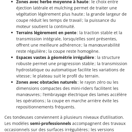
Zones avec herbe moyenne à haute
: le choix entre
Resto Italia
éjection latérale et mulching permet de traiter une
Ribimex
végétation légèrement plus haute ; la grande largeur de
coupe réduit les temps de travail ; la puissance du
Ripartrak
moteur soutient la continuité.
Ritter
Terrains légèrement en pente
: la traction stable et la
River Systems
transmission intégrale, lorsqu’elles sont présentes,
offrent une meilleure adhérence ; la manœuvrabilité
Robomow
reste régulière ; la coupe reste homogène.
Rossofuoco
Espaces vastes à géométrie irrégulière
: la structure
robuste permet une progression stable ; la transmission
Rover Pompe
hydrostatique ou automatique facilite les variations de
Royal Food
vitesse ; le plateau suit le profil du terrain.
Zones avec obstacles naturels
: le rayon zéro ou les
Ryobi
dimensions compactes des mini-riders facilitent les
manœuvres ; l’embrayage électrique des lames accélère
S
S.T.P.
les opérations ; la coupe en marche arrière évite les
repositionnements fréquents.
Santos
Sbaraglia
Ces tondeuses conviennent à plusieurs niveaux d’utilisation.
Les modèles
semi-professionnels
accompagnent des travaux
Schnitzer
occasionnels sur des surfaces irrégulières ; les versions