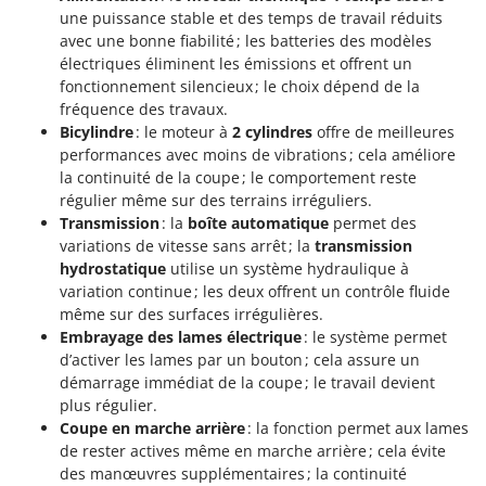
Master
une puissance stable et des temps de travail réduits
avec une bonne fiabilité ; les batteries des modèles
Mastercook
électriques éliminent les émissions et offrent un
Masterpro
fonctionnement silencieux ; le choix dépend de la
fréquence des travaux.
McCulloch
Bicylindre
: le moteur à
2 cylindres
offre de meilleures
MCH
performances avec moins de vibrations ; cela améliore
Michelin
la continuité de la coupe ; le comportement reste
régulier même sur des terrains irréguliers.
Mille
Transmission
: la
boîte automatique
permet des
Minox
variations de vitesse sans arrêt ; la
transmission
hydrostatique
utilise un système hydraulique à
Mockmill
variation continue ; les deux offrent un contrôle fluide
More than chef
même sur des surfaces irrégulières.
Embrayage des lames électrique
: le système permet
MOSA
d’activer les lames par un bouton ; cela assure un
MOVA
démarrage immédiat de la coupe ; le travail devient
Mowox
plus régulier.
Coupe en marche arrière
: la fonction permet aux lames
MTD
de rester actives même en marche arrière ; cela évite
des manœuvres supplémentaires ; la continuité