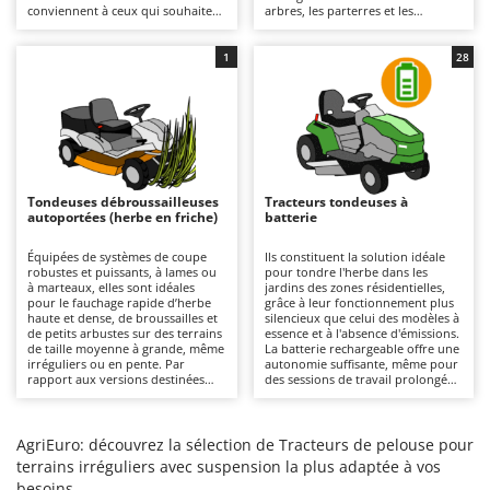
conviennent à ceux qui souhaitent
arbres, les parterres et les
Chaudrons électriques pour polenta
Barbieri
obtenir un résultat de haut
buissons, même dans les grands
niveau, précis et uniforme, même
jardins. La coupe garantit une
Cisailles à gazon à batterie
Batavia
à proximité d'obstacles, en évitant
finition précise et offre la
1
28
ainsi les retouches
possibilité d'utiliser la fonction de
Cisailles taille-haies manuelles
Benassi
supplémentaires dans les endroits
mulching. Il est recommandé de
les plus difficiles. Tous les modèles
vérifier régulièrement l'état des
Climatiseurs
Beper
sont équipés de série de la
lames et d'éliminer les éventuels
fonction de mulching.
résidus d'herbe.
Compresseurs d'air électriques
Berkel
Compresseurs pour la récolte des olives et la taille
Bernardi
Tondeuses débroussailleuses
Tracteurs tondeuses à
Coupe-bordures - Trimmers
Bertolini Pumps
autoportées (herbe en friche)
batterie
Coupe-branches
Besser Vacuum
Équipées de systèmes de coupe
Ils constituent la solution idéale
robustes et puissants, à lames ou
pour tondre l'herbe dans les
Couveuses à œufs
Bestway
à marteaux, elles sont idéales
jardins des zones résidentielles,
pour le fauchage rapide d’herbe
grâce à leur fonctionnement plus
Cultivateurs Tiller à ressorts - Extirpateurs
Beta tools
haute et dense, de broussailles et
silencieux que celui des modèles à
de petits arbustes sur des terrains
essence et à l'absence d'émissions.
Bissell
de taille moyenne à grande, même
La batterie rechargeable offre une
D
irréguliers ou en pente. Par
autonomie suffisante, même pour
Débroussailleuses
Black & Decker
rapport aux versions destinées
des sessions de travail prolongées.
aux pelouses, elles se distinguent
Par rapport aux versions à
Décompacteurs agricoles
BlackStone
par leur capacité à couper
moteur thermique, ils ne
rapidement l’herbe sauvage sans
nécessitent qu'un entretien
Découpeurs plasma
risque de colmatage du plateau de
Blue Bird
minimal, qui se limite à la recharge
AgriEuro: découvrez la sélection de Tracteurs de pelouse pour
coupe ou du système
des batteries après chaque
terrains irréguliers avec suspension la plus adaptée à vos
Déplaqueuses de gazon
d’évacuation. Il est important de
utilisation afin d'en préserver
Bomet
besoins
maintenir les lames propres et de
l'efficacité, ainsi qu'au nettoyage