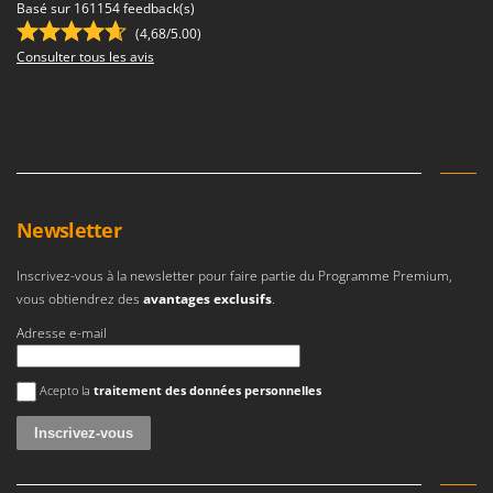
Basé sur 161154 feedback(s)
(4,68/5.00)
Consulter tous les avis
Newsletter
Inscrivez-vous à la newsletter pour faire partie du Programme Premium,
vous obtiendrez des
avantages exclusifs
.
Adresse e-mail
Une erreur est survenue
Acepto la
traitement des données personnelles