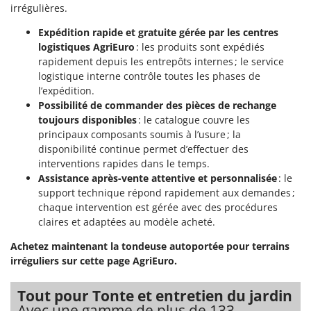
Troy-Bilt
irrégulières.
Expédition rapide et gratuite gérée par les centres
U
logistiques AgriEuro
: les produits sont expédiés
Udor
rapidement depuis les entrepôts internes ; le service
Unger
logistique interne contrôle toutes les phases de
l’expédition.
V
Possibilité de commander des pièces de rechange
Verdemax
toujours disponibles
: le catalogue couvre les
Vesco
principaux composants soumis à l’usure ; la
disponibilité continue permet d’effectuer des
Volpi
interventions rapides dans le temps.
Assistance après-vente attentive et personnalisée
: le
W
Waldner
support technique répond rapidement aux demandes ;
chaque intervention est gérée avec des procédures
Weber
claires et adaptées au modèle acheté.
WIDU
Achetez maintenant la tondeuse autoportée pour terrains
Wiper EcoRobot
irréguliers sur cette page AgriEuro.
Wolf Garten
Tout pour Tonte et entretien du jardin
Wortex
Avec une gamme de plus de 133