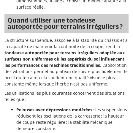
dimensionnées ; il aide à choisir un modèle adapté à la
Oriental Koshin
surface réelle.
Outdoorchef
Quand utiliser une tondeuse
autoportée pour terrains irréguliers ?
P
Palazzetti
Palumbo Pavi
La structure suspendue, associée à la stabilité du châssis et à
la capacité de maintenir la continuité de la coupe, rend la
Partisani
tondeuse autoportée pour terrains irréguliers adaptée aux
Paterlini
surfaces non uniformes
où les aspérités du sol influencent
Philips
les performances des machines traditionnelles
. L’absorption
des vibrations permet au plateau de suivre plus fidèlement le
Pramac
profil du terrain ; cela soutient une qualité visuelle plus
Prismafood
constante même lorsque l’herbe n’est pas uniforme.
Les utilisations les plus courantes concernent des situations
R
telles que :
R.G.V.
Rato
Pelouses avec dépressions modérées
: les suspensions
réduisent les oscillations de la carrosserie ; la hauteur
Reber
de coupe reste régulière ; la stabilité mécanique
Redback
demeure constante.