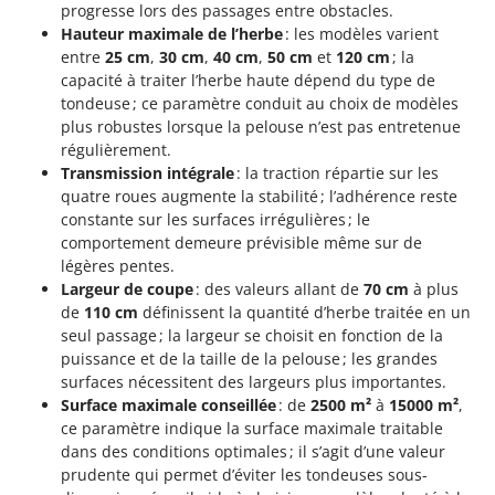
N
progresse lors des passages entre obstacles.
New O.M.R.A.
Hauteur maximale de l’herbe
: les modèles varient
Nilfisk
entre
25 cm
,
30 cm
,
40 cm
,
50 cm
et
120 cm
; la
Ninja
capacité à traiter l’herbe haute dépend du type de
tondeuse ; ce paramètre conduit au choix de modèles
Novatec
plus robustes lorsque la pelouse n’est pas entretenue
Novital
régulièrement.
Transmission intégrale
: la traction répartie sur les
NuAir
quatre roues augmente la stabilité ; l’adhérence reste
NuovaFac
constante sur les surfaces irrégulières ; le
comportement demeure prévisible même sur de
O
légères pentes.
Officine Savioli
Largeur de coupe
: des valeurs allant de
70 cm
à plus
Oliviero
de
110 cm
définissent la quantité d’herbe traitée en un
seul passage ; la largeur se choisit en fonction de la
Olix
puissance et de la taille de la pelouse ; les grandes
OMA
surfaces nécessitent des largeurs plus importantes.
Surface maximale conseillée
: de
2500 m²
à
15000 m²
,
Omas
ce paramètre indique la surface maximale traitable
Ompagrill
dans des conditions optimales ; il s’agit d’une valeur
Ooni
prudente qui permet d’éviter les tondeuses sous-