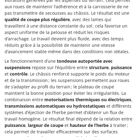
vibrations générées par les aspérités du terrain ; cela permet
Pulvérisateurs
GRIFO
aux roues de maintenir l’adhérence et à la carrosserie de ne
Pulvérisateurs portés
pas transmettre de secousses au châssis. Le résultat est une
GVS
qualité de coupe plus régulière
, avec des lames qui
GYS
R
travaillent à une distance constante du sol ; cela favorise un
Rafraîchisseurs d'air par évaporation
aspect uniforme de la pelouse et réduit les risques
H
Rampes de chargement en aluminium
d’arrachage. Le travail devient plus fluide, avec des temps
Hailo
réduits grâce à la possibilité de maintenir une vitesse
Râpes à fromage électriques
Helvi
d’avancement stable même dans des conditions non idéales.
Râteaux pour tracteur
Henx
Le fonctionnement d’une
tondeuse autoportée avec
Remplisseuses
suspensions
repose sur l’équilibre entre
structure
,
puissance
HiKOKI
et
contrôle
. Le châssis renforcé supporte le poids du moteur
Robots nettoyeurs de piscine
Honda
et de la transmission ; les suspensions permettent aux roues
Robots Tondeuses
de s’adapter au profil du terrain ; le plateau de coupe
I
maintient la bonne position pour éviter les irrégularités. La
Rogneuses de souches
Idromatic
combinaison entre
motorisations thermiques ou électriques
,
Rouleaux pour tracteur
Il-Tec
transmissions automatiques ou hydrostatiques
et différents
systèmes d’éjection de l’herbe permet d’obtenir un flux de
Imperia
S
travail homogène. Le résultat final dépend de la relation entre
Scies à os
Infaco
puissance
,
largeur de coupe
et
hauteur de l’herbe
à traiter ;
Scies à Ruban
cela permet de travailler efficacement sur des surfaces
Intec