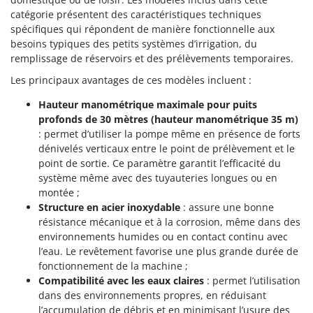
Oriental Koshin
catégorie présentent des caractéristiques techniques
Outdoorchef
spécifiques qui répondent de manière fonctionnelle aux
besoins typiques des petits systèmes d’irrigation, du
remplissage de réservoirs et des prélèvements temporaires.
P
Palazzetti
Les principaux avantages de ces modèles incluent :
Palumbo Pavi
Hauteur manométrique maximale pour puits
Partisani
profonds de 30 mètres (hauteur manométrique 35 m)
Paterlini
: permet d’utiliser la pompe même en présence de forts
dénivelés verticaux entre le point de prélèvement et le
Philips
point de sortie. Ce paramètre garantit l’efficacité du
Pramac
système même avec des tuyauteries longues ou en
montée ;
Prismafood
Structure en acier inoxydable
: assure une bonne
résistance mécanique et à la corrosion, même dans des
R
R.G.V.
environnements humides ou en contact continu avec
l’eau. Le revêtement favorise une plus grande durée de
Rato
fonctionnement de la machine ;
Reber
Compatibilité avec les eaux claires
: permet l’utilisation
dans des environnements propres, en réduisant
Redback
l’accumulation de débris et en minimisant l’usure des