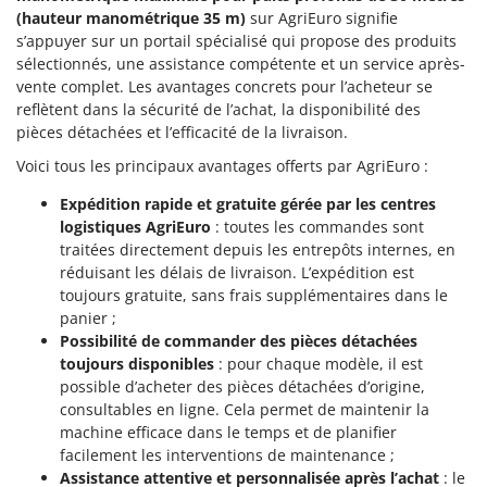
Seven Italy
(hauteur manométrique 35 m)
sur AgriEuro signifie
s’appuyer sur un portail spécialisé qui propose des produits
Shark
sélectionnés, une assistance compétente et un service après-
Silky
vente complet. Les avantages concrets pour l’acheteur se
Simatech
reflètent dans la sécurité de l’achat, la disponibilité des
pièces détachées et l’efficacité de la livraison.
Sirman
Voici tous les principaux avantages offerts par AgriEuro :
Skil
Expédition rapide et gratuite gérée par les centres
Smartwood
logistiques AgriEuro
: toutes les commandes sont
Smeg
traitées directement depuis les entrepôts internes, en
Snapper
réduisant les délais de livraison. L’expédition est
toujours gratuite, sans frais supplémentaires dans le
Solidur
panier ;
Spice Electronics
Possibilité de commander des pièces détachées
toujours disponibles
: pour chaque modèle, il est
Spiralmac
possible d’acheter des pièces détachées d’origine,
Spring Protezione
consultables en ligne. Cela permet de maintenir la
machine efficace dans le temps et de planifier
Spyro
facilement les interventions de maintenance ;
Stanley
Assistance attentive et personnalisée après l’achat
: le