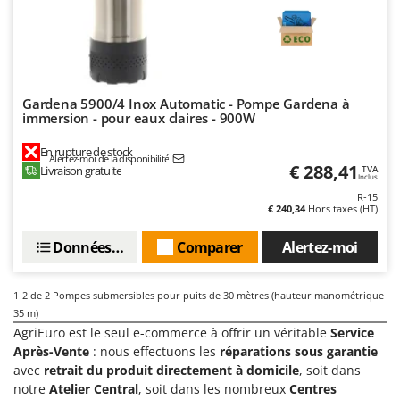
Comet
F
Fendeuses à bois
Cresco
Filets pour la Récolte des olives
Cruccolini
Filtres pour vin et huile
CTEK
Gardena 5900/4 Inox Automatic - Pompe Gardena à
Floconneuses
immersion - pour eaux claires - 900W
D
Fouloirs - Égrappoirs
Dal Degan
En rupture de stock
Alertez-moi de la disponibilité
€ 288,41
Fourches pour tracteur
Livraison gratuite
TVA
DCG
Inclus
Fours d'extérieur - intérieur pour pizza et cuisine
R-15
Deca
€ 240,34
Hors taxes (HT)
Fours électriques
DeWalt
Données techniques
Comparer
Alertez-moi
Fraises à neige
Di Martino
Fraises rotatives pour tracteur
Diavola Pro
1-2
de 2 Pompes submersibles pour puits de 30 mètres (hauteur manométrique
Friteuses sans huile
Diesse
35 m)
AgriEuro est le seul e-commerce à offrir un véritable
Service
Docma
G
Après-Vente
: nous effectuons les
réparations sous garantie
Générateurs d'air chaud
Dominion
avec
retrait du produit directement à domicile
, soit dans
Godets à terre basculants pour tracteur
Dreame
notre
Atelier Central
, soit dans les nombreux
Centres