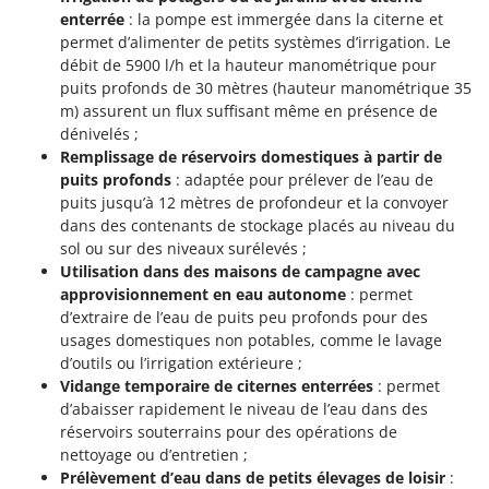
Master
enterrée
: la pompe est immergée dans la citerne et
permet d’alimenter de petits systèmes d’irrigation. Le
Mastercook
débit de 5900 l/h et la hauteur manométrique pour
Masterpro
puits profonds de 30 mètres (hauteur manométrique 35
McCulloch
m) assurent un flux suffisant même en présence de
dénivelés ;
MCH
Remplissage de réservoirs domestiques à partir de
Michelin
puits profonds
: adaptée pour prélever de l’eau de
puits jusqu’à 12 mètres de profondeur et la convoyer
Mille
dans des contenants de stockage placés au niveau du
Minox
sol ou sur des niveaux surélevés ;
Utilisation dans des maisons de campagne avec
Mockmill
approvisionnement en eau autonome
: permet
More than chef
d’extraire de l’eau de puits peu profonds pour des
MOSA
usages domestiques non potables, comme le lavage
d’outils ou l’irrigation extérieure ;
MOVA
Vidange temporaire de citernes enterrées
: permet
Mowox
d’abaisser rapidement le niveau de l’eau dans des
réservoirs souterrains pour des opérations de
MTD
nettoyage ou d’entretien ;
Prélèvement d’eau dans de petits élevages de loisir
: