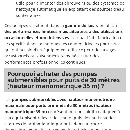
N
New O.M.R.A.
utile pour alimenter des abreuvoirs ou des systèmes de
nettoyage automatique en exploitant des sources d’eau
Nilfisk
souterraines.
Ninja
Ces pompes se situent dans la
gamme de loisir
, en offrant
Novatec
des performances limitées mais adaptées à des utilisations
occasionnelles et non intensives
. La qualité de fabrication et
Novital
les spécifications techniques les rendent idéales pour ceux
NuAir
qui ont besoin d’un équipement efficace pour des usages
NuovaFac
occasionnels ou saisonniers, sans nécessiter des
performances professionnelles continues.
O
Officine Savioli
Pourquoi acheter des pompes
submersibles pour puits de 30 mètres
Oliviero
(hauteur manométrique 35 m) ?
Olix
OMA
Les
pompes submersibles avec hauteur manométrique
maximale pour puits profonds de 30 mètres (hauteur
Omas
manométrique 35 m)
représentent une solution adaptée à
Ompagrill
ceux qui doivent relever de l’eau depuis des puits ou des
citernes de profondeur importante dans un cadre
Ooni
domestique ou de loisir. Les modèles inclus dans cette