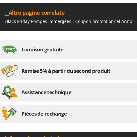
Troy-Bilt
__Altre pagine correlate
U
Udor
Black Friday Pompes immergées
Coupon promotionnel Annovi 
Unger
V
Verdemax
Livraison gratuite
Vesco
Volpi
Remise 5% à partir du second produit
W
Waldner
Assistance technique
Weber
WIDU
Wiper EcoRobot
Pièces de rechange
Wolf Garten
Wortex