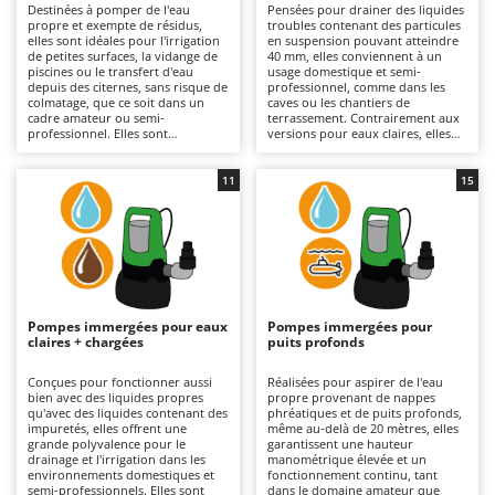
Destinées à pomper de l'eau
Pensées pour drainer des liquides
Autolaveuses
Ambrogio Robot
propre et exempte de résidus,
troubles contenant des particules
elles sont idéales pour l'irrigation
en suspension pouvant atteindre
Autres produits
Annovi Reverberi
de petites surfaces, la vidange de
40 mm, elles conviennent à un
piscines ou le transfert d'eau
usage domestique et semi-
ANTHBOT
depuis des citernes, sans risque de
professionnel, comme dans les
B
colmatage, que ce soit dans un
caves ou les chantiers de
Balayeuses
Archman
cadre amateur ou semi-
terrassement. Contrairement aux
professionnel. Elles sont
versions pour eaux claires, elles
Bancs de scie pour le bois - Scies à bûches
Arco
disponibles aussi bien en version
tolèrent la présence de solides
monophasée (raccordement
sans compromettre leur
Barbecues
électrique nécessaire au
Ardes
fonctionnement. Elles sont
11
15
fonctionnement) qu'en version à
disponibles aussi bien en version
batterie rechargeable, ce qui offre
Bennes pour tracteur
monophasée, qui nécessite un
Argo
une plus grande liberté
raccordement au réseau
d'utilisation et une autonomie
électrique, qu'en version à
Brosses pour sols extérieurs
Ariete
prolongée grâce au remplacement
batterie rechargeable, utile pour
de la batterie déchargée. Modèles
travailler en l'absence de courant
Brouettes à moteur
Artus
en acier inoxydable disponibles
et avec une autonomie extensible
pour une meilleure résistance à la
grâce à une batterie de rechange.
Broyeurs à axe horizontal pour tracteur
Attila
corrosion. Pour maintenir leur
Certains modèles dotés d'une
Pompes immergées pour eaux
Pompes immergées pour
efficacité, il est important de
structure en acier inox
claires + chargées
puits profonds
Broyeurs de branches et végétaux
Ausonia
contrôler la roue et les passages
garantissent une plus grande
internes et, pour les modèles à
résistance. Il est important de
Butteurs pour tracteur
Awelco
batterie, il est recommandé de
contrôler et de nettoyer la turbine
Conçues pour fonctionner aussi
Réalisées pour aspirer de l'eau
gérer correctement la charge
et les passages internes, ainsi que
bien avec des liquides propres
propre provenant de nappes
pendant les périodes
de maintenir la batterie chargée
qu'avec des liquides contenant des
phréatiques et de puits profonds,
C
B
d'inutilisation.
lorsqu'elle n'est pas utilisée.
impuretés, elles offrent une
même au-delà de 20 mètres, elles
Chargeurs de batterie - Démarreurs
Baesso
grande polyvalence pour le
garantissent une hauteur
drainage et l'irrigation dans les
manométrique élevée et un
Charrues pour tracteur
environnements domestiques et
fonctionnement continu, tant
Bahco
semi-professionnels. Elles sont
dans le domaine amateur que