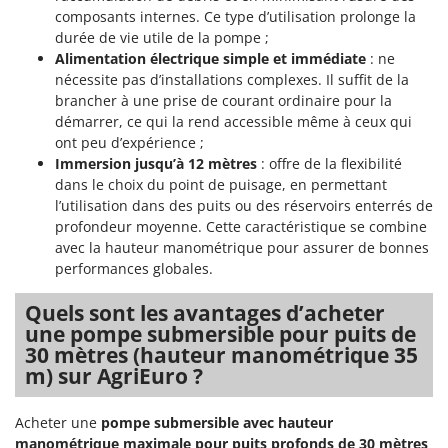
Resto Italia
composants internes. Ce type d’utilisation prolonge la
durée de vie utile de la pompe ;
Ribimex
Alimentation électrique simple et immédiate
: ne
Ripartrak
nécessite pas d’installations complexes. Il suffit de la
Ritter
brancher à une prise de courant ordinaire pour la
démarrer, ce qui la rend accessible même à ceux qui
River Systems
ont peu d’expérience ;
Robomow
Immersion jusqu’à 12 mètres
: offre de la flexibilité
dans le choix du point de puisage, en permettant
Rossofuoco
l’utilisation dans des puits ou des réservoirs enterrés de
Rover Pompe
profondeur moyenne. Cette caractéristique se combine
avec la hauteur manométrique pour assurer de bonnes
Royal Food
performances globales.
Ryobi
Quels sont les avantages d’acheter
S
une pompe submersible pour puits de
S.T.P.
30 mètres (hauteur manométrique 35
Santos
m) sur AgriEuro ?
Sbaraglia
Acheter une
pompe submersible avec hauteur
Schnitzer
manométrique maximale pour puits profonds de 30 mètres