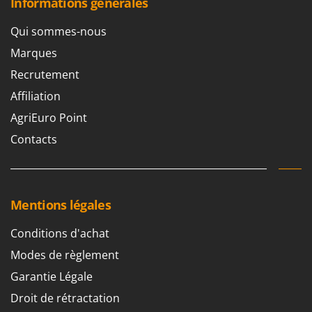
Informations générales
Worx
Qui sommes-nous
Y
Yard Force
Marques
Recrutement
Z
Zanon
Affiliation
Zephir
AgriEuro Point
ZGrills
Contacts
Zodiac
Zomax
Mentions légales
Conditions d'achat
Modes de règlement
Garantie Légale
Droit de rétractation