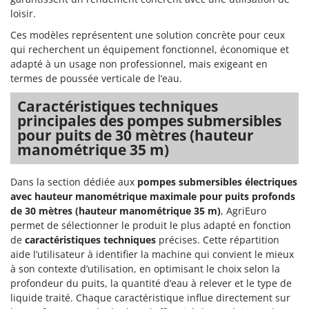
Perches Élagueuses
Francini
loisir.
Pétrins à Spirale
Ces modèles représentent une solution concrète pour ceux
G
Piscines
qui recherchent un équipement fonctionnel, économique et
G3 Ferrari
adapté à un usage non professionnel, mais exigeant en
Planteuses de pommes de terre pour tracteur
Gardena
termes de poussée verticale de l’eau.
Plateaux de coupe pour tracteur
Garofalo
Caractéristiques techniques
Plumeuses
GeoTech
principales des pompes submersibles
Pompes d'irrigation à tracteur
pour puits de 30 mètres (hauteur
GeoTech Pro
manométrique 35 m)
Pompes de transfert
Gierre
Pompes immergées électriques
Ginko - MGM
Dans la section dédiée aux
pompes submersibles électriques
Postes à souder
Gipeco
avec hauteur manométrique maximale pour puits profonds
Poussoirs à saucisse
de 30 mètres (hauteur manométrique 35 m)
, AgriEuro
Girmi
permet de sélectionner le produit le plus adapté en fonction
Power Stations - Batteries - Centrales électriques portables
GRAEF
de
caractéristiques techniques
précises. Cette répartition
Presses à pellets
aide l’utilisateur à identifier la machine qui convient le mieux
Gre
à son contexte d’utilisation, en optimisant le choix selon la
Pressoirs à fruits
GreenBay
profondeur du puits, la quantité d’eau à relever et le type de
Pressoirs à Raisin
liquide traité. Chaque caractéristique influe directement sur
Greenworks