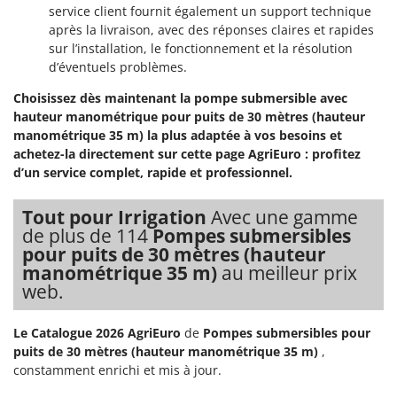
Stiga
service client fournit également un support technique
après la livraison, avec des réponses claires et rapides
Stocker
sur l’installation, le fonctionnement et la résolution
Sunseeker
d’éventuels problèmes.
Choisissez dès maintenant la pompe submersible avec
T
Tecla
hauteur manométrique pour puits de 30 mètres (hauteur
manométrique 35 m) la plus adaptée à vos besoins et
TecnoGen
achetez-la directement sur cette page AgriEuro : profitez
Tellarini Pompe
d’un service complet, rapide et professionnel.
Telwin
Tout pour Irrigation
Avec une gamme
Tenco
de plus de 114
Pompes submersibles
Tineco
pour puits de 30 mètres (hauteur
manométrique 35 m)
au meilleur prix
Titania
web.
Tornado
Tre Spade
Le Catalogue 2026 AgriEuro
de
Pompes submersibles pour
puits de 30 mètres (hauteur manométrique 35 m)
,
Trev - Abrek - TecnoVIR
constamment enrichi et mis à jour.
Trotec