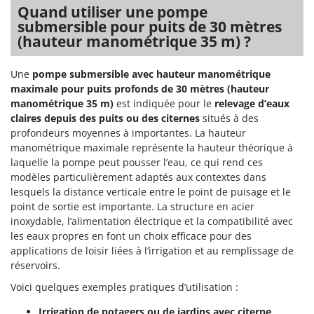
Tondeuses autoportées
Lampacrescia - MGM
Quand utiliser une pompe
submersible pour puits de 30 mètres
Tondeuses débroussailleuses thermiques
Landxcape
(hauteur manométrique 35 m) ?
Trancheuses
LAR Casalinghi
Trancheuses de sol
Lavor
Une
pompe submersible avec hauteur manométrique
Transpalettes
maximale pour puits profonds de 30 mètres (hauteur
Linea VZ
manométrique 35 m)
est indiquée pour le
relevage d’eaux
Treuils de débardage
Lisam
claires depuis des puits ou des citernes
situés à des
Tronçonneuses
profondeurs moyennes à importantes. La hauteur
Lotusgrill
manométrique maximale représente la hauteur théorique à
V
laquelle la pompe peut pousser l’eau, ce qui rend ces
M
Vêtements de Sécurité
M.A.I.BO.
modèles particulièrement adaptés aux contextes dans
Vibroculteurs à tracteur
lesquels la distance verticale entre le point de puisage et le
Macom
point de sortie est importante. La structure en acier
Macte Ovens
inoxydable, l’alimentation électrique et la compatibilité avec
les eaux propres en font un choix efficace pour des
Makita
applications de loisir liées à l’irrigation et au remplissage de
MAMMAMIA
réservoirs.
Marcato
Voici quelques exemples pratiques d’utilisation :
Marina Systems
Irrigation de potagers ou de jardins avec citerne