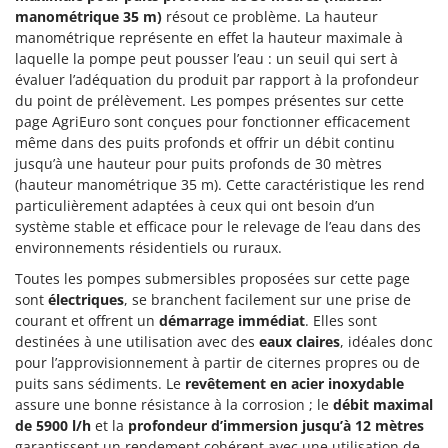
Machines pour la transformation des fruits
Famur
manométrique 35 m)
résout ce problème. La hauteur
Machines sous vide
manométrique représente en effet la hauteur maximale à
FARMER
laquelle la pompe peut pousser l’eau : un seuil qui sert à
Motobineuses
FBC
évaluer l’adéquation du produit par rapport à la profondeur
Motoculteurs
du point de prélèvement. Les pompes présentes sur cette
Ferrari Group
page AgriEuro sont conçues pour fonctionner efficacement
Motofaucheuses
Ferroni
même dans des puits profonds et offrir un débit continu
Motopompes pour irrigation
jusqu’à une hauteur pour puits profonds de 30 mètres
Ferrua
(hauteur manométrique 35 m). Cette caractéristique les rend
Moulins à céréales électriques
FIAC
particulièrement adaptées à ceux qui ont besoin d’un
Moulins à farine
FIEM
système stable et efficace pour le relevage de l’eau dans des
environnements résidentiels ou ruraux.
Fimar
N
Nettoyeurs et Balais à vapeur
Toutes les pompes submersibles proposées sur cette page
FINI
sont
électriques
, se branchent facilement sur une prise de
Nettoyeurs haute pression
Fiorentini
courant et offrent un
démarrage immédiat
. Elles sont
Nettoyeurs tapis, moquettes et tapisseries
destinées à une utilisation avec des
eaux claires
, idéales donc
Fiskars
pour l’approvisionnement à partir de citernes propres ou de
Flymo
P
puits sans sédiments. Le
revêtement en acier inoxydable
Peignes vibreurs et Secoueurs à olives
Fontana Forni
assure une bonne résistance à la corrosion ; le
débit maximal
Pelles rétros pour tracteur
de 5900 l/h
et la
profondeur d’immersion jusqu’à 12 mètres
Forest Master
garantissent un rendement cohérent avec une utilisation de