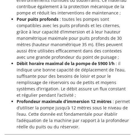
environnements humides ou souterrains. Ce matériau
Scies alternatives à batterie
Intex
contribue également à la protection mécanique de la
Scies de jardin télescopiques
pompe et réduit les interventions de maintenance ;
Italyco
Pour puits profonds
: toutes les pompes sont
Sécateurs électriques à batterie
ITM
compatibles avec les puits profonds et les citernes,
Sécateurs et Échenilloirs manuels
grâce à leur capacité d’immersion et à leur hauteur
J
Sécateurs pneumatiques
manométrique maximale pour puits profonds de 30
JOLLY ITALIA
mètres (hauteur manométrique 35 m). Elles peuvent
Semoirs et Épandeurs d'engrais
aussi être utilisées efficacement dans des contextes
K
Socs pour tracteur
avec une grande profondeur du point de puisage ;
KAAZ
Débit horaire maximal de la pompe de 5900 l/h
: il
Souffleurs aspirateurs pour Feuilles
Karcher
indique une bonne capacité de déplacement de l’eau,
Soufreuses - Poudreuses à dos
Kasco
suffisante pour des besoins de loisir et pour le
remplissage de réservoirs ou de petits et moyens
Soufreuses - Poudreuses pour tracteur
Kemper
systèmes d’irrigation. Le débit assure un flux constant
Keter
et régulier pendant l’activité ;
T
Taille-haies
Profondeur maximale d’immersion 12 mètres
: permet
KitchenAid
d’utiliser la pompe jusqu’à 12 mètres sous le niveau de
Taille-haies à bras pour tracteur
Komo
l’eau. Cette donnée est fondamentale pour établir
Tarières
l’adéquation de la machine par rapport à la profondeur
L
réelle du puits ou du réservoir.
Tondeuses à Gazon
Laica