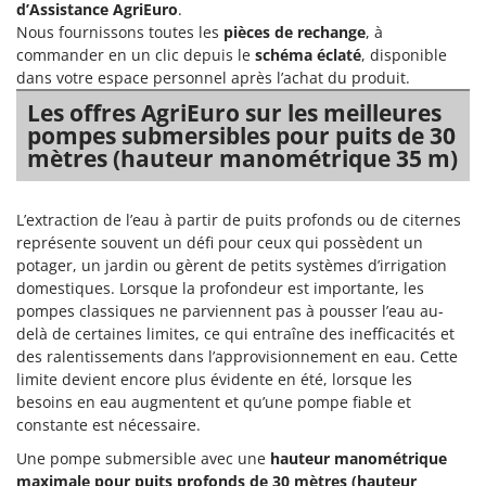
d’Assistance AgriEuro
.
Groupes électrogènes
Nous fournissons toutes les
pièces de rechange
, à
E
Gyrobroyeurs à lame pour tracteur
EcoFlow
commander en un clic depuis le
schéma éclaté
, disponible
dans votre espace personnel après l’achat du produit.
Edilmark
H
Haches - Cognées et Hachettes
Les offres AgriEuro sur les meilleures
Effeuno
pompes submersibles pour puits de 30
Hachoirs à viande
Einhell
mètres (hauteur manométrique 35 m)
Herses à Dents
Elegen
Herses Rotatives
Energy Gruppi
L’extraction de l’eau à partir de puits profonds ou de citernes
représente souvent un défi pour ceux qui possèdent un
Enotecnica Pillan
L
potager, un jardin ou gèrent de petits systèmes d’irrigation
Lames à neige
Eschenfelder
domestiques. Lorsque la profondeur est importante, les
Lames niveleuses pour tracteur
EuroMech
pompes classiques ne parviennent pas à pousser l’eau au-
Lave-vitres
delà de certaines limites, ce qui entraîne des inefficacités et
Eurosystems
des ralentissements dans l’approvisionnement en eau. Cette
Lieuses électriques pour vignes
limite devient encore plus évidente en été, lorsque les
F
besoins en eau augmentent et qu’une pompe fiable et
FAC
M
constante est nécessaire.
Machines à pâtes
Fama Industrie
Une pompe submersible avec une
hauteur manométrique
Machines de nettoyage pour panneaux photovoltaïques et surfaces vitrées
Famag
maximale pour puits profonds de 30 mètres (hauteur