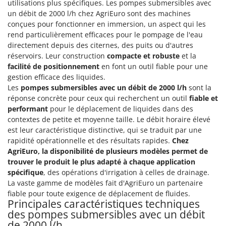
Scies alternatives à batterie
utilisations plus spécifiques. Les pompes submersibles avec
Intex
un débit de 2000 l/h chez AgriEuro sont des machines
Scies de jardin télescopiques
Italyco
conçues pour fonctionner en immersion, un aspect qui les
Sécateurs électriques à batterie
rend particulièrement efficaces pour le pompage de l'eau
ITM
directement depuis des citernes, des puits ou d'autres
Sécateurs et Échenilloirs manuels
réservoirs. Leur construction
compacte et robuste
et la
J
Sécateurs pneumatiques
facilité de positionnement
en font un outil fiable pour une
JOLLY ITALIA
gestion efficace des liquides.
Semoirs et Épandeurs d'engrais
Les
pompes submersibles avec un débit de 2000 l/h
sont la
K
Socs pour tracteur
KAAZ
réponse concrète pour ceux qui recherchent un outil
fiable et
Souffleurs aspirateurs pour Feuilles
performant
pour le déplacement de liquides dans des
Karcher
contextes de petite et moyenne taille. Le débit horaire élevé
Soufreuses - Poudreuses à dos
Kasco
est leur caractéristique distinctive, qui se traduit par une
Soufreuses - Poudreuses pour tracteur
rapidité opérationnelle et des résultats rapides.
Chez
Kemper
AgriEuro, la disponibilité de plusieurs modèles permet de
Keter
T
trouver le produit le plus adapté à chaque application
Taille-haies
KitchenAid
spécifique
, des opérations d'irrigation à celles de drainage.
Taille-haies à bras pour tracteur
La vaste gamme de modèles fait d'AgriEuro un partenaire
Komo
fiable pour toute exigence de déplacement de fluides.
Tarières
Principales caractéristiques techniques
L
des pompes submersibles avec un débit
Tondeuses à Gazon
Laica
de 2000 l/h