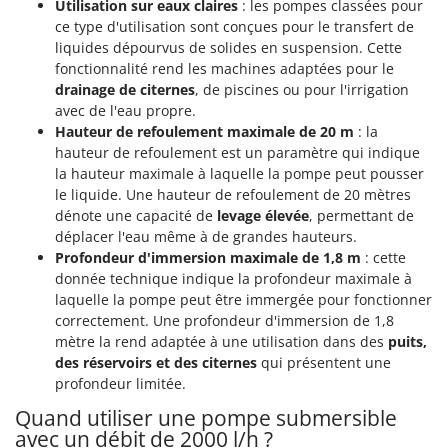
Utilisation sur eaux claires
: les pompes classées pour
Master
ce type d'utilisation sont conçues pour le transfert de
Mastercook
liquides dépourvus de solides en suspension. Cette
fonctionnalité rend les machines adaptées pour le
Masterpro
drainage de citernes
, de piscines ou pour l'irrigation
McCulloch
avec de l'eau propre.
MCH
Hauteur de refoulement maximale de 20 m
: la
hauteur de refoulement est un paramètre qui indique
Michelin
la hauteur maximale à laquelle la pompe peut pousser
Mille
le liquide. Une hauteur de refoulement de 20 mètres
dénote une capacité de
levage élevée
, permettant de
Minox
déplacer l'eau même à de grandes hauteurs.
Mockmill
Profondeur d'immersion maximale de 1,8 m
: cette
donnée technique indique la profondeur maximale à
More than chef
laquelle la pompe peut être immergée pour fonctionner
MOSA
correctement. Une profondeur d'immersion de 1,8
MOVA
mètre la rend adaptée à une utilisation dans des
puits,
des réservoirs et des citernes
qui présentent une
Mowox
profondeur limitée.
MTD
Quand utiliser une pompe submersible
avec un débit de 2000 l/h ?