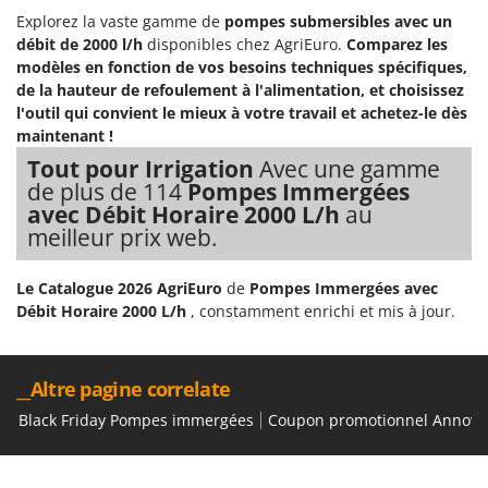
Troy-Bilt
Explorez la vaste gamme de
pompes submersibles avec un
débit de 2000 l/h
disponibles chez AgriEuro.
Comparez les
U
modèles en fonction de vos besoins techniques spécifiques,
Udor
de la hauteur de refoulement à l'alimentation, et choisissez
Unger
l'outil qui convient le mieux à votre travail et achetez-le dès
maintenant !
V
Tout pour Irrigation
Avec une gamme
Verdemax
de plus de 114
Pompes Immergées
Vesco
avec Débit Horaire 2000 L/h
au
meilleur prix web.
Volpi
W
Le Catalogue 2026 AgriEuro
de
Pompes Immergées avec
Waldner
Débit Horaire 2000 L/h
, constamment enrichi et mis à jour.
Weber
WIDU
__Altre pagine correlate
Wiper EcoRobot
Black Friday Pompes immergées
Coupon promotionnel Annovi 
Wolf Garten
Wortex