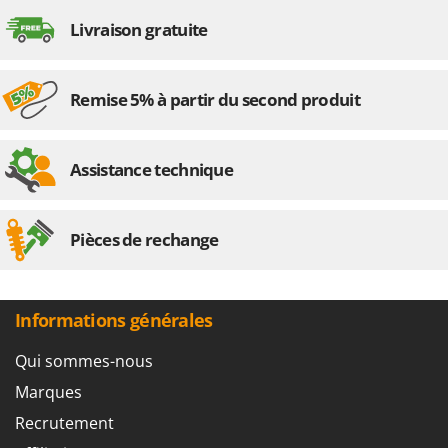
Worx
Livraison gratuite
Y
Yard Force
Remise 5% à partir du second produit
Z
Zanon
Zephir
Assistance technique
ZGrills
Zodiac
Pièces de rechange
Zomax
Informations générales
Qui sommes-nous
Marques
Recrutement