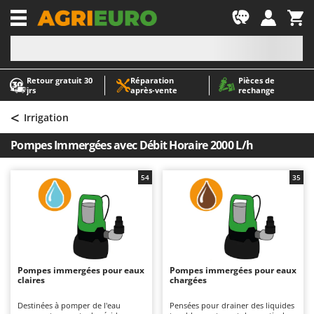
-1
Retour gratuit 30
Réparation
Pièces de
A
A
jrs
après‑vente
rechange
Abris de jardin
ABAC
<
Accessoires pour tracteurs tondeuses autoportés
AgriEuro Premium
Irrigation
Aérateurs Scarificateurs pour gazon
AgriEuro TOP-LINE
Pompes Immergées avec Débit Horaire 2000 L/h
Arracheuses de pommes de terre pour tracteur
AGT
Aspirateurs - Balais Électriques
Aima
54
35
Aspirateurs à cendres
Airmec
Aspirateurs à feuilles sur roues
AL-KO
Aspirateurs de piscine
ALA 2000
Aspirateurs Multifonctions
Alce
Pompes immergées pour eaux
Pompes immergées pour eaux
claires
chargées
Atomiseurs agricoles pour tracteurs
Alpina
Atomiseurs pour traitements
Ama
Destinées à pomper de l'eau
Pensées pour drainer des liquides