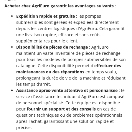
Stiga
Acheter chez AgriEuro garantit les avantages suivants
:
Stocker
Expédition rapide et gratuite
: les pompes
Sunseeker
submersibles sont gérées et expédiées directement
depuis les centres logistiques d'AgriEuro. Cela garantit
T
une livraison rapide, efficace et sans coûts
Tecla
supplémentaires pour le client.
TecnoGen
Disponibilité de pièces de rechange
: AgriEuro
maintient un vaste inventaire de pièces de rechange
Tellarini Pompe
pour tous les modèles de pompes submersibles de son
Telwin
catalogue. Cette disponibilité permet d'
effectuer des
maintenances ou des réparations
en temps voulu,
Tenco
prolongeant la durée de vie de la machine et réduisant
Tineco
les temps d'arrêt.
Assistance après-vente attentive et personnalisée
: le
Titania
service d'assistance technique d'AgriEuro est composé
Tornado
de personnel spécialisé. Cette équipe est disponible
Tre Spade
pour
fournir un support et des conseils
en cas de
questions techniques ou de problèmes opérationnels
Trev - Abrek - TecnoVIR
après l'achat, garantissant une solution rapide et
Trotec
précise.