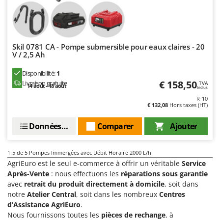
Perches Élagueuses
Francini
Pétrins à Spirale
G
Piscines
G3 Ferrari
Planteuses de pommes de terre pour tracteur
Skil 0781 CA - Pompe submersible pour eaux claires - 20
Gardena
V / 2,5 Ah
Plateaux de coupe pour tracteur
Garofalo
Disponibilité:
1
Plumeuses
GeoTech
€ 158,50
Livraison gratuite
TVA
14 août - 18 août
Inclus
Pompes d'irrigation à tracteur
GeoTech Pro
R-10
Pompes de transfert
€ 132,08
Hors taxes (HT)
Gierre
Pompes immergées électriques
Ginko - MGM
Données techniques
Comparer
Ajouter
Postes à souder
Gipeco
Poussoirs à saucisse
1-5
de 5 Pompes Immergées avec Débit Horaire 2000 L/h
Girmi
AgriEuro est le seul e-commerce à offrir un véritable
Service
Power Stations - Batteries - Centrales électriques portables
GRAEF
Après-Vente
: nous effectuons les
réparations sous garantie
Presses à pellets
Gre
avec
retrait du produit directement à domicile
, soit dans
Pressoirs à fruits
notre
Atelier Central
, soit dans les nombreux
Centres
GreenBay
d’Assistance AgriEuro
.
Pressoirs à Raisin
Greenworks
Nous fournissons toutes les
pièces de rechange
, à