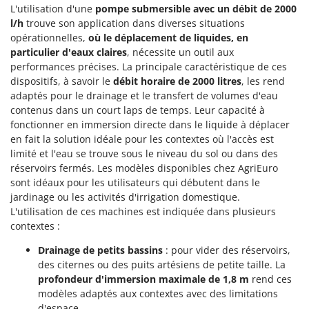
N
New O.M.R.A.
L'utilisation d'une
pompe submersible avec un débit de 2000
l/h
trouve son application dans diverses situations
Nilfisk
opérationnelles,
où le déplacement de liquides, en
Ninja
particulier d'eaux claires
, nécessite un outil aux
performances précises. La principale caractéristique de ces
Novatec
dispositifs, à savoir le
débit horaire de 2000 litres
, les rend
Novital
adaptés pour le drainage et le transfert de volumes d'eau
contenus dans un court laps de temps. Leur capacité à
NuAir
fonctionner en immersion directe dans le liquide à déplacer
NuovaFac
en fait la solution idéale pour les contextes où l'accès est
limité et l'eau se trouve sous le niveau du sol ou dans des
O
réservoirs fermés. Les modèles disponibles chez AgriEuro
Officine Savioli
sont idéaux pour les utilisateurs qui débutent dans le
Oliviero
jardinage ou les activités d'irrigation domestique.
L'utilisation de ces machines est indiquée dans plusieurs
Olix
contextes :
OMA
Drainage de petits bassins
: pour vider des réservoirs,
Omas
des citernes ou des puits artésiens de petite taille. La
Ompagrill
profondeur d'immersion maximale de 1,8 m
rend ces
modèles adaptés aux contextes avec des limitations
Ooni
d'espace.