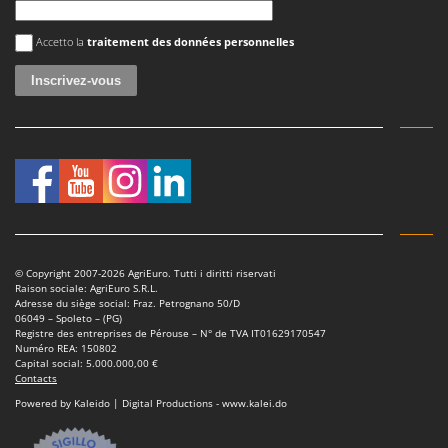
Une erreur est survenue
Accetto la
traitement des données personnelles
© Copyright 2007-2026 AgriEuro. Tutti i diritti riservati
Raison sociale: AgriEuro S.R.L.
Adresse du siège social: Fraz. Petrognano 50/D
06049 – Spoleto – (PG)
Registre des entreprises de Pérouse – N° de TVA IT01629170547
Numéro REA: 150802
Capital social: 5.000.000,00 €
Contacts
Powered by Kaleido | Digital Productions - www.kalei.do