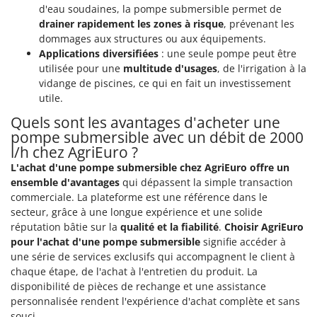
Seven Italy
d'eau soudaines, la pompe submersible permet de
drainer rapidement les zones à risque
, prévenant les
Shark
dommages aux structures ou aux équipements.
Silky
Applications diversifiées
: une seule pompe peut être
utilisée pour une
multitude d'usages
, de l'irrigation à la
Simatech
vidange de piscines, ce qui en fait un investissement
Sirman
utile.
Skil
Quels sont les avantages d'acheter une
Smartwood
pompe submersible avec un débit de 2000
l/h chez AgriEuro ?
Smeg
L'achat d'une pompe submersible chez AgriEuro offre un
Snapper
ensemble d'avantages
qui dépassent la simple transaction
Solidur
commerciale. La plateforme est une référence dans le
secteur, grâce à une longue expérience et une solide
Spice Electronics
réputation bâtie sur la
qualité et la fiabilité
.
Choisir AgriEuro
Spiralmac
pour l'achat d'une pompe submersible
signifie accéder à
une série de services exclusifs qui accompagnent le client à
Spring Protezione
chaque étape, de l'achat à l'entretien du produit. La
Spyro
disponibilité de pièces de rechange et une assistance
personnalisée rendent l'expérience d'achat complète et sans
Stanley
souci.