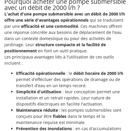
Pourquoi acheter une pompe submersible
Resto Italia
avec un débit de 2000 l/h ?
Ribimex
L'achat d'une pompe submersible avec un débit de 2000 l/h
Ripartrak
offre une série d'avantages opérationnels
qui se traduisent
par une
efficacité et une commodité
. Ces machines offrent
Ritter
une réponse concrète aux besoins de déplacement de l'eau
River Systems
dans un contexte domestique ou pour des activités de
jardinage. Leur
structure compacte et la facilité de
Robomow
positionnement
en font un outil pratique.
Rossofuoco
Les principaux avantages liés à l'utilisation de ces outils
incluent :
Rover Pompe
Royal Food
Efficacité opérationnelle
: le
débit horaire de 2000 l/h
permet d'effectuer des opérations de drainage ou de
Ryobi
transfert d'eau en un temps record.
Simplicité d'utilisation
: leur conception permet une
S
installation et un retrait rapides. Leur nature de
S.T.P.
dispositifs électriques en facilite l'activation.
Santos
Maintenance réduite
: les pompes submersibles sont
Sbaraglia
conçues pour être
fiables
dans le temps et la
maintenance requise est minimale.
Schnitzer
Prévention des inondations
: en cas d'accumulations