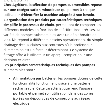
Tondeuses autoportées
Lampacrescia - MGM
Chez AgriEuro, la sélection de pompes submersibles repose
Tondeuses débroussailleuses thermiques
Landxcape
sur une catégorisation minutieuse
qui permet à chaque
utilisateur d'
identifier la machine adaptée à son besoin
.
Trancheuses
LAR Casalinghi
L'organisation des produits par caractéristiques techniques
Trancheuses de sol
Lavor
simplifie le processus de choix
, permettant de comparer les
Transpalettes
différents modèles en fonction de spécifications précises. La
Linea VZ
variété de pompes submersibles avec un débit horaire de
Treuils de débardage
Lisam
2000 l/h répond à différents besoins opérationnels, du simple
Tronçonneuses
drainage d'eaux claires aux contextes où la profondeur
Lotusgrill
d'immersion est un facteur déterminant. Ce système de
V
filtrage offre à l'utilisateur un aperçu complet pour une
M
Vêtements de Sécurité
M.A.I.BO.
décision éclairée.
Les
principales caractéristiques techniques des pompes
Vibroculteurs à tracteur
Macom
submersibles sont :
Macte Ovens
Alimentation par batterie
: les pompes dotées de cette
Makita
fonctionnalité fonctionnent grâce à une batterie
MAMMAMIA
rechargeable. Cette caractéristique rend l'appareil
portable
et permet son utilisation dans des zones
Marcato
isolées ou dépourvues de connexions au réseau
Marina Systems
électrique.