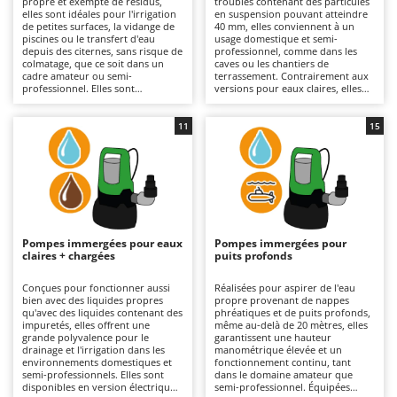
propre et exempte de résidus,
troubles contenant des particules
Autolaveuses
Ambrogio Robot
elles sont idéales pour l'irrigation
en suspension pouvant atteindre
de petites surfaces, la vidange de
40 mm, elles conviennent à un
Autres produits
Annovi Reverberi
piscines ou le transfert d'eau
usage domestique et semi-
depuis des citernes, sans risque de
professionnel, comme dans les
colmatage, que ce soit dans un
caves ou les chantiers de
ANTHBOT
cadre amateur ou semi-
terrassement. Contrairement aux
B
professionnel. Elles sont
versions pour eaux claires, elles
Balayeuses
Archman
disponibles aussi bien en version
tolèrent la présence de solides
monophasée (raccordement
sans compromettre leur
Bancs de scie pour le bois - Scies à bûches
Arco
électrique nécessaire au
fonctionnement. Elles sont
11
15
fonctionnement) qu'en version à
disponibles aussi bien en version
Barbecues
Ardes
batterie rechargeable, ce qui offre
monophasée, qui nécessite un
une plus grande liberté
raccordement au réseau
Bennes pour tracteur
Argo
d'utilisation et une autonomie
électrique, qu'en version à
prolongée grâce au remplacement
batterie rechargeable, utile pour
Brosses pour sols extérieurs
Ariete
de la batterie déchargée. Modèles
travailler en l'absence de courant
en acier inoxydable disponibles
et avec une autonomie extensible
Brouettes à moteur
Artus
pour une meilleure résistance à la
grâce à une batterie de rechange.
corrosion. Pour maintenir leur
Certains modèles dotés d'une
Pompes immergées pour eaux
Pompes immergées pour
Broyeurs à axe horizontal pour tracteur
efficacité, il est important de
structure en acier inox
Attila
claires + chargées
puits profonds
contrôler la roue et les passages
garantissent une plus grande
internes et, pour les modèles à
résistance. Il est important de
Broyeurs de branches et végétaux
Ausonia
batterie, il est recommandé de
contrôler et de nettoyer la turbine
Conçues pour fonctionner aussi
Réalisées pour aspirer de l'eau
gérer correctement la charge
et les passages internes, ainsi que
bien avec des liquides propres
propre provenant de nappes
Butteurs pour tracteur
Awelco
pendant les périodes
de maintenir la batterie chargée
qu'avec des liquides contenant des
phréatiques et de puits profonds,
d'inutilisation.
lorsqu'elle n'est pas utilisée.
impuretés, elles offrent une
même au-delà de 20 mètres, elles
grande polyvalence pour le
garantissent une hauteur
C
B
drainage et l'irrigation dans les
manométrique élevée et un
Chargeurs de batterie - Démarreurs
Baesso
environnements domestiques et
fonctionnement continu, tant
semi-professionnels. Elles sont
dans le domaine amateur que
Charrues pour tracteur
Bahco
disponibles en version électrique
semi-professionnel. Équipées