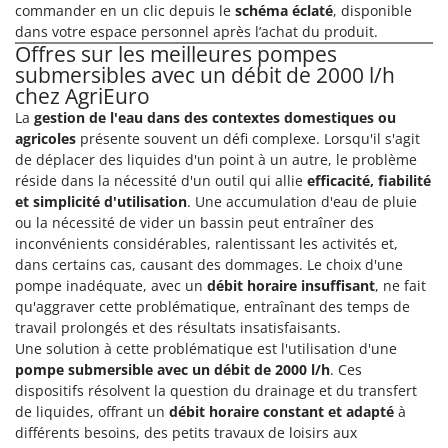
Pulvérisateurs
commander en un clic depuis le
schéma éclaté
, disponible
GRIFO
dans votre espace personnel après l’achat du produit.
Pulvérisateurs portés
GVS
Offres sur les meilleures pompes
submersibles avec un débit de 2000 l/h
GYS
R
chez AgriEuro
Rafraîchisseurs d'air par évaporation
La
gestion de l'eau dans des contextes domestiques ou
H
Rampes de chargement en aluminium
Hailo
agricoles
présente souvent un défi complexe. Lorsqu'il s'agit
Râpes à fromage électriques
de déplacer des liquides d'un point à un autre, le problème
Helvi
réside dans la nécessité d'un outil qui allie
efficacité, fiabilité
Râteaux pour tracteur
Henx
et simplicité d'utilisation
. Une accumulation d'eau de pluie
Remplisseuses
ou la nécessité de vider un bassin peut entraîner des
HiKOKI
inconvénients considérables, ralentissant les activités et,
Robots nettoyeurs de piscine
Honda
dans certains cas, causant des dommages. Le choix d'une
Robots Tondeuses
pompe inadéquate, avec un
débit horaire insuffisant
, ne fait
I
Rogneuses de souches
qu'aggraver cette problématique, entraînant des temps de
Idromatic
travail prolongés et des résultats insatisfaisants.
Rouleaux pour tracteur
Il-Tec
Une solution à cette problématique est l'utilisation d'une
pompe submersible avec un débit de 2000 l/h
. Ces
Imperia
S
dispositifs résolvent la question du drainage et du transfert
Scies à os
Infaco
de liquides, offrant un
débit horaire constant et adapté
à
Scies à Ruban
Intec
différents besoins, des petits travaux de loisirs aux