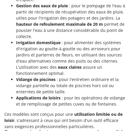
Oriental Koshin
Gestion des eaux de pluie
: pour le pompage de l'eau à
Outdoorchef
partir de récipients de récupération des eaux de pluie,
utiles pour l'irrigation des potagers et des jardins. La
hauteur de refoulement maximale de 20 m
permet de
P
Palazzetti
pousser l'eau à une distance considérable du point de
collecte.
Palumbo Pavi
Irrigation domestique
: pour alimenter des systèmes
Partisani
d'irrigation au goutte-à-goutte ou des arroseurs pour
jardins et parterres de fleurs, en utilisant des sources
Paterlini
d'eau alternatives comme des puits ou des citernes.
Philips
L'utilisation avec des
eaux claires
assure un
Pramac
fonctionnement optimal.
Vidange de piscines
: pour l'entretien ordinaire et la
Prismafood
vidange partielle ou totale de piscines hors sol ou
enterrées de petite taille.
R
Applications de loisirs
: pour les opérations de vidange
R.G.V.
et de remplissage de petites cuves ou de fontaines.
Rato
Ces modèles sont conçus pour une
utilisation limitée ou de
Reber
loisir
, s'adressant à ceux qui ont besoin d'un outil efficace
Redback
sans exigences professionnelles particulières.