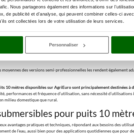
er inoxydable, la possibilité de
choisir entre alimentation électrique ou à 
rafic. Nous partageons également des informations sur l'utilisati
, de publicité et d'analyse, qui peuvent combiner celles-ci avec
ils ont collectées lors de votre utilisation de leurs services.
10 mètres :
imale de 10 mètres permet de remonter l’eau même depuis des puits profo
e déplacer de grandes quantités d’eau (jusqu’à 23 000 l/h) permet un remp
er avec des eaux contenant des particules en suspension la rend également 
Personnaliser
terie, facilement transportable et utilisable même sans connexion électriq
 moyennes des versions semi-professionnelles les rendent également ada
its 10 mètres disponibles sur AgriEuro sont principalement destinées à d
é, performances et fréquence d’utilisation, sans nécessité d’utilisations 
 en milieu domestique que rural.
ubmersibles pour puits 10 mètre
ux avantages pratiques et techniques, répondant aux besoins des utili
acement de l’eau, aussi bien pour des applications quotidiennes que pour d