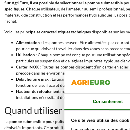
Sur AgriEuro, il est possible de sélectionner la pompe submersible po
spécifiques
. Chaque utilisateur, de l’amateur au semi-professionnel, pe
matériaux de construction et les performances hydrauliques. La possib
l’achat.
Voici les
principales caractéristiques techniques
disponibles sur les 
Alimentation
: Les pompes peuvent être alimentées par courant él
pour ceux qui doivent travailler dans des zones sans raccordement
Utilisation
: Chaque pompe est conçue pour une utilisation spéci
particules en suspension et de légères impuretés, typiques d’en
Carter INOX
: Toutes les pompes disposent d’un carter en acier 
précoce dans les environnements humides ou en contact prolong
Débit horaire max
: La quantité d’eau déplacée peut varier de 4 
fonction de la surface et du volume d’eau à traiter.
Hauteur de refoulement maximale
: Chaque modèle peut élever
installations nécessitant de transporter l’eau à différents niveau
Consentement
Quand utiliser une pompe subm
Ce site web utilise des cook
La
pompe submersible pour puits 10 mètres
s’utilise lorsqu’il est néce
dénivelés importants. Ce produit est particulièrement indiqué dans tou
Les cookies nous permettent d