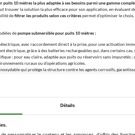
ur puits 10 mètres la plus adaptée à ses besoins parmi une gamme complè
ut trouver la solution la plus efficace pour son application, en évaluant d
ilité de
filtrer les produits selon ces critères
permet d’optimiser le choix, 
modèles de
pompe submersible pour puits 10 mètres :
ectrique, avec raccordement direct à la prise, pour une activation immédi
 électrique, grâce à des batteries rechargeables qui, dans certains cas, s
fique : pour eau claire, adaptée aux puits ou réservoirs sans impuretés 
vironnements ruraux ou d’opérations agricoles.
inoxydable qui protège la structure contre les agents corrosifs, garantissa
é avec l’eau.
600 litres par heure à 23 000 litres par heure, permettant de répondre à l
 l’eau à une hauteur maximale de 10 mètres, ce qui permet d’utiliser c
x.
Détails
ersible pour puits 10 mètres ?
ies.
ssaire de
remonter de l’eau de puits ou de citernes de profondeur moyen
tes les situations où la source d’eau se trouve à une profondeur nécessi
e personnaliser le contenu et les annonces, d'offrir des fonctio