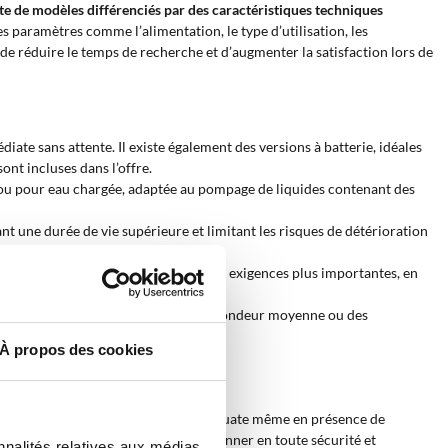
te de modèles différenciés par des caractéristiques techniques
es paramètres comme l’alimentation, le type d’utilisation, les
de réduire le temps de recherche et d’augmenter la satisfaction lors de
ate sans attente. Il existe également des versions à batterie, idéales
ont incluses dans l’offre.
; ou pour eau chargée, adaptée au pompage de liquides contenant des
nt une durée de vie supérieure et limitant les risques de détérioration
a fois à des besoins minimaux et à des exigences plus importantes, en
es pompes même dans des puits de profondeur moyenne ou des
À propos des cookies
ne
, en garantissant une pression adéquate même en présence de
tant des machines capables de fonctionner en toute sécurité et
nnalités relatives aux médias