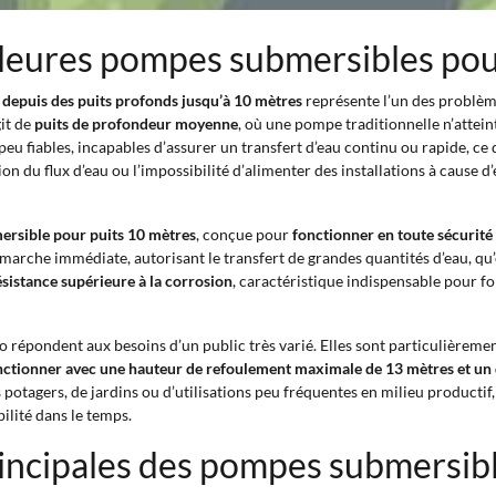
illeures pompes submersibles po
u depuis des puits profonds jusqu’à 10 mètres
représente l’un des problèmes
git de
puits de profondeur moyenne
, où une pompe traditionnelle n’atteint
u fiables, incapables d’assurer un transfert d’eau continu ou rapide, ce q
on du flux d’eau ou l’impossibilité d’alimenter des installations à cause
rsible pour puits 10 mètres
, conçue pour
fonctionner en toute sécurité 
arche immédiate, autorisant le transfert de grandes quantités d’eau, qu’
ésistance supérieure à la corrosion
, caractéristique indispensable pour 
répondent aux besoins d’un public très varié. Elles sont particulièreme
nctionner avec une hauteur de refoulement maximale de 13 mètres et un d
ts potagers, de jardins ou d’utilisations peu fréquentes en milieu producti
bilité dans le temps.
rincipales des pompes submersibl