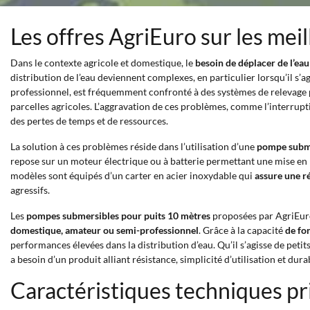
Les offres AgriEuro sur les me
Dans le contexte agricole et domestique, le
besoin de déplacer de l’ea
distribution de l’eau deviennent complexes, en particulier lorsqu’il s’a
professionnel, est fréquemment confronté à des systèmes de relevage pe
parcelles agricoles. L’aggravation de ces problèmes, comme l’interrupti
des pertes de temps et de ressources.
La solution à ces problèmes réside dans l’utilisation d’une
pompe subme
repose sur un moteur électrique ou à batterie permettant une mise en m
modèles sont équipés d’un carter en acier inoxydable qui
assure une r
agressifs.
Les
pompes submersibles pour puits 10 mètres
proposées par AgriEuro 
domestique, amateur ou semi-professionnel
. Grâce à la capacité
de fo
performances élevées dans la distribution d’eau. Qu’il s’agisse de peti
a besoin d’un produit alliant résistance, simplicité d’utilisation et dura
Caractéristiques techniques p