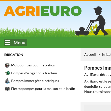
Menu
Accueil
Irrig
IRRIGATION
Motopompes pour irrigation
Pompes Imm
Pompes d'irrigation à tracteur
AgriEuro: découv
Pompes immergées électriques
AgriEuro est le s
domicile
, soit da
Électropompes pour la maison et le jardin
Nous fournissons
1