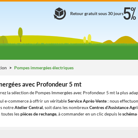
Retour gratuit sous 30 jours
ation
Pompes immergées électriques
ergées avec Profondeur 5 mt
rez la sélection de Pompes Immergées avec Profondeur 5 mt la plus adap
eul e-commerce à offrir un véritable
Service Après-Vente
: nous effectuon
ns notre
Atelier Central
, soit dans les nombreux
Centres d’Assistance Agr
 toutes les
pièces de rechange
, à commander en un clic depuis le
schéma 
1
1