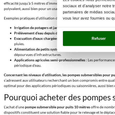
efficacité jusqu’à 5 mètres d’immersion. La présence d’un carter en aci
sociaux et d'analyser notre t
polyvalent, aussi bien pour un usage domestique qu’agricole.
partenaires de médias sociaux
vous leur avez fournies ou qu'
Exemples pratiques d’utilisation d’une
pompe submersible pour puits 
Irrigation de potagers et jardins
: La hauteur de refoulement max
Prélèvement d’eau depuis des citernes enterrées
: La capacité d
Evacuation d’eaux chargées ou pluviales
: L’aptitude à travaill
Refuser
pluies.
Alimentation de petits systèmes domestiques
: La version à bat
dépourvues d’infrastructures.
Applications agricoles semi-professionnelles
: Les performances
périodique d’eau.
Concernant les niveaux d’utilisation, les pompes submersibles pour pu
s’adressent aux utilisateurs recherchant un bon compromis entre qualit
optimal pour des applications périodiques ou saisonnières, aussi bien
Pourquoi acheter des pompes s
L’achat d’une
pompe submersible pour puits 10 mètres
offre de nombre
dispositifs constituent une solution fiable pour le relevage et le dépl