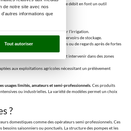
batterie
et les différentes capacités de débit en font un outil
on de notre site avec nos
 d'autres informations que
nds, assurant un débit continu pour l’irrigation.
lissage ou une vidange rapide des réservoirs de stockage.
adaptée à la vidange de zones inondées ou de regards après de fortes
Tout autoriser
ue, s’avère utile pour ceux qui doivent intervenir dans des zones
ptées aux exploitations agricoles nécessitant un prélèvement
es usages limités, amateurs et semi-professionnels
. Ces produits
intensives ou industrielles. La variété de modèles permet un choix
s ?
sateurs domestiques comme des opérateurs semi-professionnels. Ces
es besoins saisonniers ou ponctuels. La structure des pompes et les