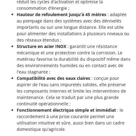
réduit les cycles d'activation et optimise la
Stiga
consommation d'énergie ;
Stocker
Hauteur de refoulement jusqu'à 45 mètres
: adaptée
au pompage dans des systèmes avec des dénivelés
Sunseeker
importants ou sur une longue distance. Elle est utile
pour alimenter des installations à plusieurs niveaux ou
T
Tecla
des réseaux étendus ;
Structure en acier INOX
: garantit une résistance
TecnoGen
mécanique et une protection contre la corrosion. Le
Tellarini Pompe
matériau favorise la durabilité du dispositif même dans
des environnements humides ou en contact avec de
Telwin
l'eau stagnante ;
Tenco
Compatibilité avec des eaux claires
: conçue pour
Tineco
aspirer de l'eau sans impuretés solides, elle préserve
les composants internes et limite les interventions de
Titania
maintenance. Cela se traduit par une plus grande
Tornado
continuité opérationnelle ;
Fonctionnement électrique simple et immédiat
: le
Tre Spade
raccordement à une prise courante permet une
Trev - Abrek - TecnoVIR
utilisation intuitive et sûre, aussi bien dans un cadre
domestique qu'agricole.
Trotec