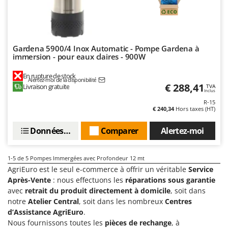
Perches Élagueuses
Francini
Pétrins à Spirale
G
Piscines
G3 Ferrari
Planteuses de pommes de terre pour tracteur
Gardena 5900/4 Inox Automatic - Pompe Gardena à
Gardena
immersion - pour eaux claires - 900W
Plateaux de coupe pour tracteur
Garofalo
En rupture de stock
Plumeuses
Alertez-moi de la disponibilité
GeoTech
€ 288,41
Livraison gratuite
TVA
Inclus
Pompes d'irrigation à tracteur
GeoTech Pro
R-15
Pompes de transfert
€ 240,34
Hors taxes (HT)
Gierre
Pompes immergées électriques
Ginko - MGM
Données techniques
Comparer
Alertez-moi
Postes à souder
Gipeco
Poussoirs à saucisse
1-5
de 5 Pompes Immergées avec Profondeur 12 mt
Girmi
AgriEuro est le seul e-commerce à offrir un véritable
Service
Power Stations - Batteries - Centrales électriques portables
GRAEF
Après-Vente
: nous effectuons les
réparations sous garantie
Presses à pellets
Gre
avec
retrait du produit directement à domicile
, soit dans
Pressoirs à fruits
notre
Atelier Central
, soit dans les nombreux
Centres
GreenBay
d’Assistance AgriEuro
.
Pressoirs à Raisin
Greenworks
Nous fournissons toutes les
pièces de rechange
, à