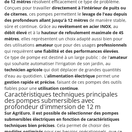
Scies alternatives à batterie
de 12 mètres
résolvent efficacement ce type de problème.
Intex
Conçues pour travailler
directement à l'intérieur de puits ou
Scies de jardin télescopiques
Italyco
de citernes
, ces pompes permettent le
levage de l'eau depuis
Sécateurs électriques à batterie
des profondeurs allant jusqu'à 12 mètres
de manière stable,
ITM
sûre et continue. Grâce au
revêtement en acier INOX
, au
Sécateurs et Échenilloirs manuels
débit élevé
et à la
hauteur de refoulement maximale de 45
J
Sécateurs pneumatiques
mètres
, elles représentent un choix adapté aussi bien pour
JOLLY ITALIA
des utilisations
amateur
que pour des usages
professionnels
Semoirs et Épandeurs d'engrais
qui requièrent
une fiabilité et des performances élevées
.
K
Socs pour tracteur
KAAZ
Ce type de pompe est destiné à un large public : de l'
amateur
Souffleurs aspirateurs pour Feuilles
qui souhaite automatiser l'irrigation de son jardin, au
Karcher
technicien agricole
qui doit déplacer de grandes quantités
Soufreuses - Poudreuses à dos
Kasco
d'eau au quotidien. L'
alimentation électrique
permet une
Soufreuses - Poudreuses pour tracteur
gestion rapide et précise
, faisant de ces pompes des outils
Kemper
fiables pour une
utilisation continue
.
Keter
Caractéristiques techniques principales
T
Taille-haies
des pompes submersibles avec
KitchenAid
profondeur d'immersion de 12 m
Taille-haies à bras pour tracteur
Komo
Sur AgriEuro, il est possible de sélectionner des pompes
Tarières
submersibles électriques en fonction de caractéristiques
L
Tondeuses à Gazon
techniques bien précises
. Cela permet de choisir des
Laica
modèles optimisés
pour ses besoins opérationnels, que ce