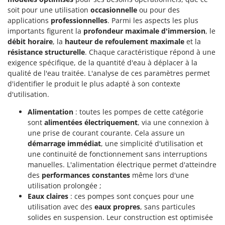
Tondeuses autoportées
Lampacrescia - MGM
soit pour une utilisation
occasionnelle
ou pour des
Tondeuses débroussailleuses thermiques
Landxcape
applications
professionnelles
. Parmi les aspects les plus
importants figurent la
profondeur maximale d'immersion
, le
Trancheuses
LAR Casalinghi
débit horaire
, la
hauteur de refoulement maximale
et la
Trancheuses de sol
Lavor
résistance structurelle
. Chaque caractéristique répond à une
Transpalettes
exigence spécifique, de la quantité d'eau à déplacer à la
Linea VZ
qualité de l'eau traitée. L'analyse de ces paramètres permet
Treuils de débardage
Lisam
d'identifier le produit le plus adapté à son contexte
Tronçonneuses
d'utilisation.
Lotusgrill
Alimentation
: toutes les pompes de cette catégorie
V
M
Vêtements de Sécurité
sont
alimentées électriquement
, via une connexion à
M.A.I.BO.
une prise de courant courante. Cela assure un
Vibroculteurs à tracteur
Macom
démarrage immédiat
, une simplicité d'utilisation et
une continuité de fonctionnement sans interruptions
Macte Ovens
manuelles. L'alimentation électrique permet d'atteindre
Makita
des
performances constantes
même lors d'une
MAMMAMIA
utilisation prolongée ;
Eaux claires
: ces pompes sont conçues pour une
Marcato
utilisation avec des
eaux propres
, sans particules
Marina Systems
solides en suspension. Leur construction est optimisée