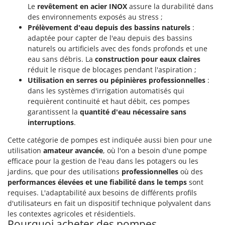
Resto Italia
Le
revêtement en acier INOX
assure la durabilité dans
des environnements exposés au stress ;
Ribimex
Prélèvement d'eau depuis des bassins naturels
:
Ripartrak
adaptée pour capter de l'eau depuis des bassins
naturels ou artificiels avec des fonds profonds et une
Ritter
eau sans débris. La
construction pour eaux claires
River Systems
réduit le risque de blocages pendant l'aspiration ;
Robomow
Utilisation en serres ou pépinières professionnelles
:
dans les systèmes d'irrigation automatisés qui
Rossofuoco
requièrent continuité et haut débit, ces pompes
Rover Pompe
garantissent la
quantité d'eau nécessaire sans
interruptions
.
Royal Food
Ryobi
Cette catégorie de pompes est indiquée aussi bien pour une
utilisation
amateur avancée
, où l'on a besoin d'une pompe
efficace pour la gestion de l'eau dans les potagers ou les
S
S.T.P.
jardins, que pour des utilisations
professionnelles
où des
performances élevées et une fiabilité dans le temps
sont
Santos
requises. L'adaptabilité aux besoins de différents profils
Sbaraglia
d'utilisateurs en fait un dispositif technique polyvalent dans
les contextes agricoles et résidentiels.
Schnitzer
Pourquoi acheter des pompes