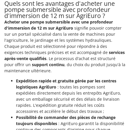
Quels sont les avantages d'acheter une
Troy-Bilt
pompe submersible avec profondeur
d'immersion de 12 m sur AgriEuro ?
U
Udor
Acheter une pompe submersible avec une profondeur
d'immersion de 12 m sur AgriEuro
signifie pouvoir compter
Unger
sur un portail spécialisé dans la vente de machines pour
l'agriculture, le jardinage et les systèmes hydrauliques.
V
Verdemax
Chaque produit est sélectionné pour répondre à des
exigences techniques précises et est accompagné de
services
Vesco
après-vente qualifiés
. Le processus d'achat est structuré
Volpi
pour offrir un
support continu
, du choix du produit jusqu'à la
maintenance ultérieure.
W
Waldner
Expédition rapide et gratuite gérée par les centres
logistiques AgriEuro
: toutes les pompes sont
Weber
expédiées directement depuis les entrepôts AgriEuro,
WIDU
avec un emballage sécurisé et des délais de livraison
rapides. L'expédition gratuite réduit les coûts
Wiper EcoRobot
accessoires et accélère le début des travaux ;
Wolf Garten
Possibilité de commander des pièces de rechange
Wortex
toujours disponibles
: AgriEuro garantit la disponibilité
continue des composants d'origine pour chaque