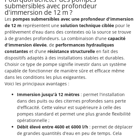
Seven Italy
submersibles avec profondeur
d'immersion de 12 m ?
Shark
Les
pompes submersibles avec une profondeur d'immersion
Silky
de 12 m
représentent une
solution technique ciblée
pour le
Simatech
prélèvement d'eau dans des contextes où la source se trouve
à de grandes profondeurs. La combinaison d'une
capacité
Sirman
d'immersion élevée
, de
performances hydrauliques
Skil
constantes
et d'une
résistance structurelle
en fait des
dispositifs adaptés à des installations stables et durables.
Smartwood
Choisir ce type de pompe signifie investir dans un système
Smeg
capable de fonctionner de manière sûre et efficace même
Snapper
dans les conditions les plus exigeantes.
Voici les principaux avantages :
Solidur
Immersion jusqu'à 12 mètres
: permet l'installation
Spice Electronics
dans des puits ou des citernes profondes sans perte
Spiralmac
d'efficacité. Cette valeur est supérieure à celle des
Spring Protezione
pompes standard et permet une plus grande flexibilité
opérationnelle ;
Spyro
Débit élevé entre 4600 et 6000 l/h
: permet de déplacer
Stanley
de grandes quantités d'eau en peu de temps. Cela