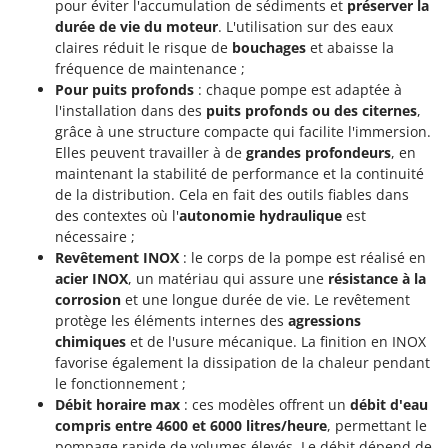
pour éviter l'accumulation de sédiments et
préserver la
Master
durée de vie du moteur
. L'utilisation sur des eaux
Mastercook
claires réduit le risque de
bouchages
et abaisse la
fréquence de maintenance ;
Masterpro
Pour puits profonds
: chaque pompe est adaptée à
McCulloch
l'installation dans des
puits profonds ou des citernes
,
MCH
grâce à une structure compacte qui facilite l'immersion.
Elles peuvent travailler à de
grandes profondeurs
, en
Michelin
maintenant la stabilité de performance et la continuité
Mille
de la distribution. Cela en fait des outils fiables dans
des contextes où l'
autonomie hydraulique
est
Minox
nécessaire ;
Mockmill
Revêtement INOX
: le corps de la pompe est réalisé en
acier INOX
, un matériau qui assure une
résistance à la
More than chef
corrosion
et une longue durée de vie. Le revêtement
MOSA
protège les éléments internes des
agressions
MOVA
chimiques
et de l'usure mécanique. La finition en INOX
favorise également la dissipation de la chaleur pendant
Mowox
le fonctionnement ;
MTD
Débit horaire max
: ces modèles offrent un
débit d'eau
compris entre 4600 et 6000 litres/heure
, permettant le
pompage rapide de volumes élevés. Le débit dépend de