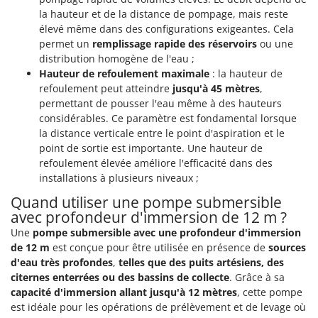
N
New O.M.R.A.
la hauteur et de la distance de pompage, mais reste
Nilfisk
élevé même dans des configurations exigeantes. Cela
permet un
remplissage rapide des réservoirs
ou une
Ninja
distribution homogène de l'eau ;
Novatec
Hauteur de refoulement maximale
: la hauteur de
refoulement peut atteindre
jusqu'à 45 mètres
,
Novital
permettant de pousser l'eau même à des hauteurs
NuAir
considérables. Ce paramètre est fondamental lorsque
la distance verticale entre le point d'aspiration et le
NuovaFac
point de sortie est importante. Une hauteur de
refoulement élevée améliore l'efficacité dans des
O
Officine Savioli
installations à plusieurs niveaux ;
Oliviero
Quand utiliser une pompe submersible
avec profondeur d'immersion de 12 m ?
Olix
Une
pompe submersible avec une profondeur d'immersion
OMA
de 12 m
est conçue pour être utilisée en présence de
sources
Omas
d'eau très profondes
,
telles que des puits artésiens, des
citernes enterrées ou des bassins de collecte
. Grâce à sa
Ompagrill
capacité d'immersion allant jusqu'à 12 mètres
, cette pompe
Ooni
est idéale pour les opérations de prélèvement et de levage où