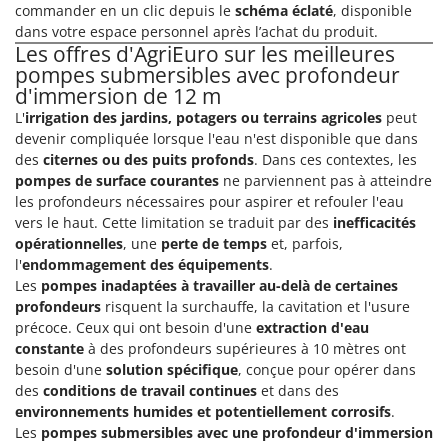
Pulvérisateurs
commander en un clic depuis le
schéma éclaté
, disponible
GRIFO
dans votre espace personnel après l’achat du produit.
Pulvérisateurs portés
GVS
Les offres d'AgriEuro sur les meilleures
pompes submersibles avec profondeur
GYS
R
d'immersion de 12 m
Rafraîchisseurs d'air par évaporation
L'
irrigation des jardins, potagers ou terrains agricoles
peut
H
Rampes de chargement en aluminium
Hailo
devenir compliquée lorsque l'eau n'est disponible que dans
Râpes à fromage électriques
des
citernes ou des puits profonds
. Dans ces contextes, les
Helvi
pompes de surface courantes
ne parviennent pas à atteindre
Râteaux pour tracteur
Henx
les profondeurs nécessaires pour aspirer et refouler l'eau
Remplisseuses
vers le haut. Cette limitation se traduit par des
inefficacités
HiKOKI
opérationnelles
, une
perte de temps
et, parfois,
Robots nettoyeurs de piscine
Honda
l'
endommagement des équipements
.
Robots Tondeuses
Les
pompes inadaptées à travailler au-delà de certaines
I
Rogneuses de souches
profondeurs
risquent la surchauffe, la cavitation et l'usure
Idromatic
précoce. Ceux qui ont besoin d'une
extraction d'eau
Rouleaux pour tracteur
Il-Tec
constante
à des profondeurs supérieures à 10 mètres ont
besoin d'une
solution spécifique
, conçue pour opérer dans
Imperia
S
des
conditions de travail continues
et dans des
Scies à os
Infaco
environnements humides et potentiellement corrosifs
.
Scies à Ruban
Intec
Les
pompes submersibles avec une profondeur d'immersion