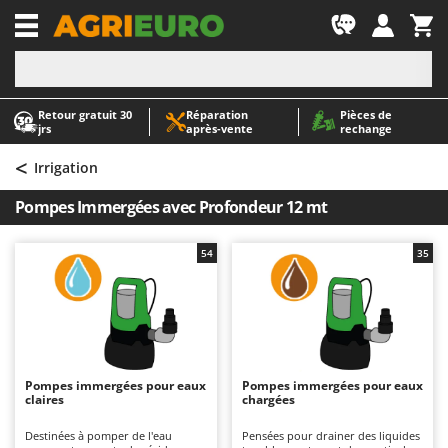
-1
Retour gratuit 30
Réparation
Pièces de
A
A
jrs
après‑vente
rechange
Abris de jardin
ABAC
<
Accessoires pour tracteurs tondeuses autoportés
AgriEuro Premium
Irrigation
Aérateurs Scarificateurs pour gazon
AgriEuro TOP-LINE
Pompes Immergées avec Profondeur 12 mt
Arracheuses de pommes de terre pour tracteur
AGT
Aspirateurs - Balais Électriques
Aima
54
35
Aspirateurs à cendres
Airmec
Aspirateurs à feuilles sur roues
AL-KO
Aspirateurs de piscine
ALA 2000
Aspirateurs Multifonctions
Alce
Pompes immergées pour eaux
Pompes immergées pour eaux
claires
chargées
Atomiseurs agricoles pour tracteurs
Alpina
Atomiseurs pour traitements
Ama
Destinées à pomper de l'eau
Pensées pour drainer des liquides