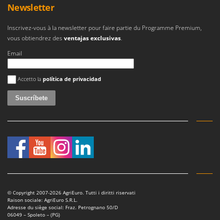
Newsletter
Inscrivez-vous à la newsletter pour faire partie du Programme Premium,
vous obtiendrez des
ventajas exclusivas
.
Email
Se ha producido un error
Accetto la
política de privacidad
© Copyright 2007-2026 AgriEuro. Tutti i diritti riservati
Raison sociale: AgriEuro S.R.L.
Adresse du siège social: Fraz. Petrognano 50/D
06049 – Spoleto – (PG)