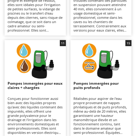
propre et exempte de résidus,
troubles contenant des particules
Autolaveuses
Ambrogio Robot
elles sont idéales pour l'irrigation
en suspension pouvant atteindre
de petites surfaces, la vidange de
40 mm, elles conviennent à un
Autres produits
Annovi Reverberi
piscines ou le transfert d'eau
usage domestique et semi-
depuis des citernes, sans risque de
professionnel, comme dans les
colmatage, que ce soit dans un
caves ou les chantiers de
ANTHBOT
cadre amateur ou semi-
terrassement. Contrairement aux
B
professionnel. Elles sont
versions pour eaux claires, elles
Balayeuses
Archman
disponibles aussi bien en version
tolèrent la présence de solides
monophasée (raccordement
sans compromettre leur
Bancs de scie pour le bois - Scies à bûches
Arco
électrique nécessaire au
fonctionnement. Elles sont
11
15
fonctionnement) qu'en version à
disponibles aussi bien en version
Barbecues
Ardes
batterie rechargeable, ce qui offre
monophasée, qui nécessite un
une plus grande liberté
raccordement au réseau
Bennes pour tracteur
Argo
d'utilisation et une autonomie
électrique, qu'en version à
prolongée grâce au remplacement
batterie rechargeable, utile pour
Brosses pour sols extérieurs
Ariete
de la batterie déchargée. Modèles
travailler en l'absence de courant
en acier inoxydable disponibles
et avec une autonomie extensible
Brouettes à moteur
Artus
pour une meilleure résistance à la
grâce à une batterie de rechange.
corrosion. Pour maintenir leur
Certains modèles dotés d'une
Pompes immergées pour eaux
Pompes immergées pour
Broyeurs à axe horizontal pour tracteur
efficacité, il est important de
structure en acier inox
Attila
claires + chargées
puits profonds
contrôler la roue et les passages
garantissent une plus grande
internes et, pour les modèles à
résistance. Il est important de
Broyeurs de branches et végétaux
Ausonia
batterie, il est recommandé de
contrôler et de nettoyer la turbine
Conçues pour fonctionner aussi
Réalisées pour aspirer de l'eau
gérer correctement la charge
et les passages internes, ainsi que
bien avec des liquides propres
propre provenant de nappes
Butteurs pour tracteur
Awelco
pendant les périodes
de maintenir la batterie chargée
qu'avec des liquides contenant des
phréatiques et de puits profonds,
d'inutilisation.
lorsqu'elle n'est pas utilisée.
impuretés, elles offrent une
même au-delà de 20 mètres, elles
grande polyvalence pour le
garantissent une hauteur
C
B
drainage et l'irrigation dans les
manométrique élevée et un
Chargeurs de batterie - Démarreurs
Baesso
environnements domestiques et
fonctionnement continu, tant
semi-professionnels. Elles sont
dans le domaine amateur que
Charrues pour tracteur
Bahco
disponibles en version électrique
semi-professionnel. Équipées