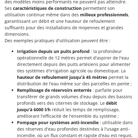
des modèles moins performants ne peuvent pas atteindre.
Oriental Koshin
Ses
caractéristiques de construction
permettent son
Outdoorchef
utilisation continue même dans des
milieux professionnels
,
garantissant un débit et une hauteur de refoulement
P
suffisants pour des installations de moyennes et grandes
Palazzetti
dimensions.
Palumbo Pavi
Des exemples pratiques d'utilisation peuvent être :
Partisani
Irrigation depuis un puits profond
: la profondeur
opérationnelle de 12 mètres permet d'aspirer de l'eau
Paterlini
directement depuis des puits artésiens pour alimenter
Philips
des systèmes d'irrigation agricole ou domestique. La
Pramac
hauteur de refoulement jusqu'à 45 mètres
permet la
distribution de l'eau même sur des parcelles en pente ;
Prismafood
Remplissage de réservoirs enterrés
: parfaite pour
transférer de grands volumes d'eau depuis des bassins
R
profonds vers des citernes de stockage. Le
débit
R.G.V.
jusqu'à 6000 l/h
réduit les temps de remplissage,
Rato
améliorant l'efficacité de l'ensemble du système ;
Reber
Pompage pour systèmes anti-incendie
: utilisable dans
des réserves d'eau profondes destinées à l'usage anti-
Redback
incendie, où un flux constant et rapide d'eau est requis.