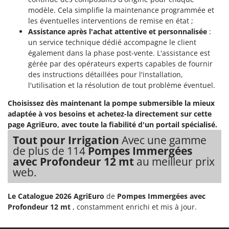
Worx
modèle. Cela simplifie la maintenance programmée et
les éventuelles interventions de remise en état ;
Y
Assistance après l'achat attentive et personnalisée
:
Yard Force
un service technique dédié accompagne le client
également dans la phase post-vente. L'assistance est
Z
Zanon
gérée par des opérateurs experts capables de fournir
des instructions détaillées pour l'installation,
Zephir
l'utilisation et la résolution de tout problème éventuel.
ZGrills
Choisissez dès maintenant la pompe submersible la mieux
Zodiac
adaptée à vos besoins et achetez-la directement sur cette
Zomax
page AgriEuro, avec toute la fiabilité d'un portail spécialisé.
Tout pour Irrigation
Avec une gamme
de plus de 114
Pompes Immergées
avec Profondeur 12 mt
au meilleur prix
web.
Le Catalogue 2026 AgriEuro
de
Pompes Immergées avec
Profondeur 12 mt
, constamment enrichi et mis à jour.