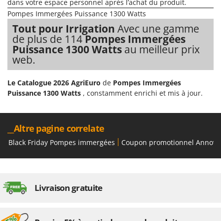
dans votre espace personnel après l’achat du produit.
Machines pour la transformation des fruits
Famur
Pompes Immergées Puissance 1300 Watts
Machines sous vide
FARMER
Tout pour Irrigation
Avec une gamme
Motobineuses
de plus de 114
Pompes Immergées
FBC
Puissance 1300 Watts
au meilleur prix
Motoculteurs
Ferrari Group
web.
Motofaucheuses
Ferroni
Motopompes pour irrigation
Ferrua
Le Catalogue 2026 AgriEuro
de
Pompes Immergées
Moulins à céréales électriques
Puissance 1300 Watts
, constamment enrichi et mis à jour.
FIAC
Moulins à farine
FIEM
Fimar
__Altre pagine correlate
N
Nettoyeurs et Balais à vapeur
FINI
Black Friday Pompes immergées
Coupon promotionnel Annovi 
Nettoyeurs haute pression
Fiorentini
Nettoyeurs tapis, moquettes et tapisseries
Fiskars
Flymo
Livraison gratuite
P
Peignes vibreurs et Secoueurs à olives
Fontana Forni
Pelles rétros pour tracteur
Forest Master