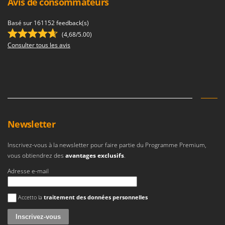
Avis de consommateurs
Master
Mastercook
Basé sur 161152 feedback(s)
(4,68/5.00)
Masterpro
Consulter tous les avis
McCulloch
MCH
Michelin
Mille
Minox
Newsletter
Mockmill
More than chef
Inscrivez-vous à la newsletter pour faire partie du Programme Premium,
vous obtiendrez des
avantages exclusifs
.
MOSA
MOVA
Adresse e-mail
Mowox
Une erreur est survenue
Accetto la
traitement des données personnelles
MTD