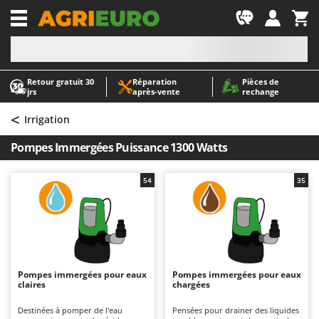
-1
Retour gratuit 30
Réparation
Pièces de
A
A
jrs
après‑vente
rechange
Abris de jardin
ABAC
<
Accessoires pour tracteurs tondeuses autoportés
AgriEuro Premium
Irrigation
Aérateurs Scarificateurs pour gazon
AgriEuro TOP-LINE
Pompes Immergées Puissance 1300 Watts
Arracheuses de pommes de terre pour tracteur
AGT
Aspirateurs - Balais Électriques
Aima
54
35
Aspirateurs à cendres
Airmec
Aspirateurs à feuilles sur roues
AL-KO
Aspirateurs de piscine
ALA 2000
Aspirateurs Multifonctions
Alce
Pompes immergées pour eaux
Pompes immergées pour eaux
claires
chargées
Atomiseurs agricoles pour tracteurs
Alpina
Atomiseurs pour traitements
Ama
Destinées à pomper de l'eau
Pensées pour drainer des liquides