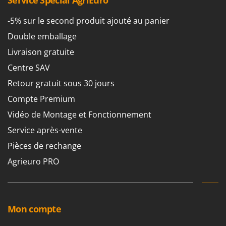
Scies alternatives à batterie
Intex
Scies de jardin télescopiques
-5% sur le second produit ajouté au panier
Italyco
Sécateurs électriques à batterie
Double emballage
ITM
Sécateurs et Échenilloirs manuels
Livraison gratuite
J
Sécateurs pneumatiques
Centre SAV
JOLLY ITALIA
Semoirs et Épandeurs d'engrais
Retour gratuit sous 30 jours
K
Socs pour tracteur
KAAZ
Compte Premium
Souffleurs aspirateurs pour Feuilles
Karcher
Vidéo de Montage et Fonctionnement
Soufreuses - Poudreuses à dos
Kasco
Service après-vente
Soufreuses - Poudreuses pour tracteur
Kemper
Pièces de rechange
Keter
Agrieuro PRO
T
Taille-haies
KitchenAid
Taille-haies à bras pour tracteur
Komo
Tarières
Mon compte
L
Tondeuses à Gazon
Laica