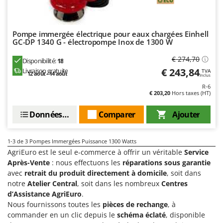
Groupes électrogènes
E
Gyrobroyeurs à lame pour tracteur
EcoFlow
Pompe immergée électrique pour eaux chargées Einhell
Edilmark
GC-DP 1340 G - électropompe Inox de 1300 W
H
Haches - Cognées et Hachettes
Effeuno
€ 274,70
Disponibilité:
18
Hachoirs à viande
Einhell
€ 243,84
Livraison gratuite
TVA
12 août - 14 août
Inclus
Herses à Dents
Elegen
R-6
€ 203,20
Hors taxes (HT)
Herses Rotatives
Energy Gruppi
Enotecnica Pillan
Données techniques
Comparer
Ajouter
L
Lames à neige
Eschenfelder
Lames niveleuses pour tracteur
EuroMech
1-3
de 3 Pompes Immergées Puissance 1300 Watts
AgriEuro est le seul e-commerce à offrir un véritable
Service
Lave-vitres
Eurosystems
Après-Vente
: nous effectuons les
réparations sous garantie
Lieuses électriques pour vignes
avec
retrait du produit directement à domicile
, soit dans
F
notre
Atelier Central
, soit dans les nombreux
Centres
FAC
M
d’Assistance AgriEuro
.
Machines à pâtes
Fama Industrie
Nous fournissons toutes les
pièces de rechange
, à
Machines de nettoyage pour panneaux photovoltaïques et surfaces vitrées
commander en un clic depuis le
schéma éclaté
, disponible
Famag