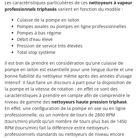
Resto Italia
Les caractéristiques particulières de ces
nettoyeurs à vapeur
professionnels triphasés
varient en fonction du modèle :
Ribimex
Culasse de la pompe en laiton
Ripartrak
Pompes axiales ou pompes en ligne professionnelles
Ritter
Pompes à bas régime
Débit d'eau élevé
River Systems
Pression de service très élevées
Robomow
Total stop système
Rossofuoco
Il est bon de prendre en considération qu'une culasse de
Rover Pompe
pompe en laiton est essentielle pour une longue durée et une
bonne fiabilité du nettoyeur même après des années d'usage
Royal Food
intensif. Il faut faire un discours à part pour la disposition de
Ryobi
la pompe et la vitesse de rotation : en effet ce sont des
caractéristiques à prendre en compte afin de comprendre le
S
niveau de gamme des
nettoyeurs haute pression triphasé
.
S.T.P.
En effet, une configuration de la pompe en axe ou en ligne
Santos
professionnelle, ou un nombre de tours de 2800 RPM
(tours/min) plutôt qu'un nombre de tours plus bas de 1450
Sbaraglia
RPM (tours/min) fait la différence entre nettoyeurs
Schnitzer
professionnels standards ou nettoyeurs de niveau encore