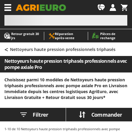
-1
Retour gratuit 30
Réparation
Pièces de
A
A
jrs
après‑vente
rechange
Abris de jardin
ABAC
<
Accessoires pour tracteurs tondeuses autoportés
AgriEuro Premium
Nettoyeurs haute pression professionnels triphasés
Aérateurs Scarificateurs pour gazon
AgriEuro TOP-LINE
Nettoyeurs haute pression triphasés professionnels avec
Arracheuses de pommes de terre pour tracteur
AGT
pompe axiale Pro
Aspirateurs - Balais Électriques
Aima
Choisissez parmi 10 modèles de Nettoyeurs haute pression
Aspirateurs à cendres
Airmec
triphasés professionnels avec pompe axiale Pro en Livraison
Immédiate depuis les centres logistiques AgriEuro, avec
Aspirateurs à feuilles sur roues
AL-KO
Livraison Gratuite +
Retour Gratuit sous 30 jours*
Aspirateurs de piscine
ALA 2000
Aspirateurs Multifonctions
Alce
Filtrer
Commander
Atomiseurs agricoles pour tracteurs
Alpina
Atomiseurs pour traitements
Ama
1-10
de 10 Nettoyeurs haute pression triphasés professionnels avec pompe