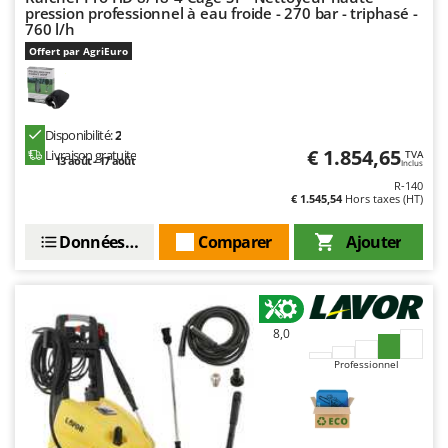
Master
pression professionnel à eau froide - 270 bar - triphasé -
760 l/h
Mastercook
Offert par AgriEuro
Masterpro
McCulloch
MCH
Disponibilité:
2
€ 1.854,65
Livraison gratuite
TVA
Michelin
13 août - 17 août
Inclus
R-140
Mille
€ 1.545,54
Hors taxes (HT)
Minox
Données techniques
Comparer
Ajouter
Mockmill
More than chef
MOSA
8,0
MOVA
Professionnel
Mowox
MTD