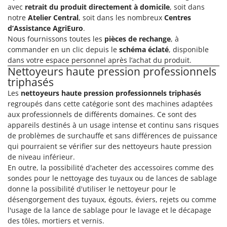
Oriental Koshin
avec
retrait du produit directement à domicile
, soit dans
notre
Atelier Central
, soit dans les nombreux
Centres
Outdoorchef
d’Assistance AgriEuro
.
Nous fournissons toutes les
pièces de rechange
, à
P
commander en un clic depuis le
schéma éclaté
, disponible
Palazzetti
dans votre espace personnel après l’achat du produit.
Palumbo Pavi
Nettoyeurs haute pression professionnels
triphasés
Partisani
Les
nettoyeurs haute pression professionnels triphasés
Paterlini
regroupés dans cette catégorie sont des machines adaptées
Philips
aux professionnels de différents domaines. Ce sont des
appareils destinés à un usage intense et continu sans risques
Pramac
de problèmes de surchauffe et sans différences de puissance
Prismafood
qui pourraient se vérifier sur des nettoyeurs haute pression
de niveau inférieur.
R
En outre, la possibilité d'acheter des accessoires comme des
R.G.V.
sondes pour le nettoyage des tuyaux ou de lances de sablage
Rato
donne la possibilité d'utiliser le nettoyeur pour le
désengorgement des tuyaux, égouts, éviers, rejets ou comme
Reber
l'usage de la lance de sablage pour le lavage et le décapage
Redback
des tôles, mortiers et vernis.