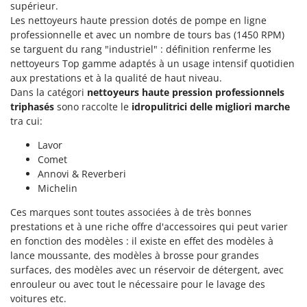
Seven Italy
supérieur.
Les nettoyeurs haute pression dotés de pompe en ligne
Shark
professionnelle et avec un nombre de tours bas (1450 RPM)
Silky
se targuent du rang "industriel" : définition renferme les
nettoyeurs Top gamme adaptés à un usage intensif quotidien
Simatech
aux prestations et à la qualité de haut niveau.
Sirman
Dans la catégori
nettoyeurs haute pression professionnels
triphasés
sono raccolte le
idropulitrici delle migliori marche
Skil
tra cui:
Smartwood
Lavor
Smeg
Comet
Snapper
Annovi & Reverberi
Michelin
Solidur
Spice Electronics
Ces marques sont toutes associées à de très bonnes
prestations et à une riche offre d'accessoires qui peut varier
Spiralmac
en fonction des modèles : il existe en effet des modèles à
Spring Protezione
lance moussante, des modèles à brosse pour grandes
surfaces, des modèles avec un réservoir de détergent, avec
Spyro
enrouleur ou avec tout le nécessaire pour le lavage des
Stanley
voitures etc.