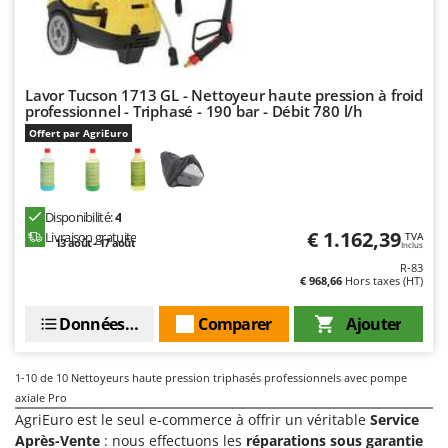
N
New O.M.R.A.
Nilfisk
Ninja
Lavor Tucson 1713 GL - Nettoyeur haute pression à froid
Novatec
professionnel - Triphasé - 190 bar - Débit 780 l/h
Novital
Offert par AgriEuro
NuAir
NuovaFac
Disponibilité:
4
O
€ 1.162,39
Livraison gratuite
TVA
13 août - 17 août
Officine Savioli
Inclus
R-83
Oliviero
€ 968,66
Hors taxes (HT)
Olix
Données techniques
Comparer
Ajouter
OMA
Omas
1-10
de 10 Nettoyeurs haute pression triphasés professionnels avec pompe
Ompagrill
axiale Pro
AgriEuro est le seul e-commerce à offrir un véritable
Service
Ooni
Après-Vente
: nous effectuons les
réparations sous garantie