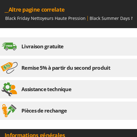
Troy-Bilt
__Altre pagine correlate
U
Black Friday Nettoyeurs Haute Pression
Black Summer Days Net
Udor
Unger
V
Livraison gratuite
Verdemax
Vesco
Volpi
Remise 5% à partir du second produit
W
Waldner
Assistance technique
Weber
WIDU
Pièces de rechange
Wiper EcoRobot
Wolf Garten
Wortex
Informations générales