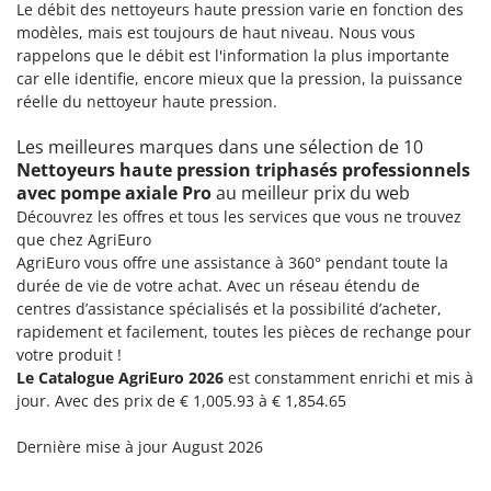
Le débit des nettoyeurs haute pression varie en fonction des
Stiga
modèles, mais est toujours de haut niveau. Nous vous
Stocker
rappelons que le débit est l'information la plus importante
Sunseeker
car elle identifie, encore mieux que la pression, la puissance
réelle du nettoyeur haute pression.
T
Tecla
Les meilleures marques dans une sélection de 10
Nettoyeurs haute pression triphasés professionnels
TecnoGen
avec pompe axiale Pro
au meilleur prix du web
Tellarini Pompe
Découvrez les offres et tous les services que vous ne trouvez
Telwin
que chez AgriEuro
AgriEuro vous offre une assistance à 360° pendant toute la
Tenco
durée de vie de votre achat. Avec un réseau étendu de
Tineco
centres d’assistance spécialisés et la possibilité d’acheter,
rapidement et facilement, toutes les pièces de rechange pour
Titania
votre produit !
Tornado
Le Catalogue AgriEuro 2026
est constamment enrichi et mis à
jour. Avec des prix de € 1,005.93 à € 1,854.65
Tre Spade
Trev - Abrek - TecnoVIR
Dernière mise à jour August 2026
Trotec