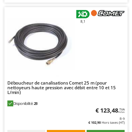
N
New O.M.R.A.
Nilfisk
Ninja
8,1
Novatec
Novital
NuAir
NuovaFac
O
Officine Savioli
Oliviero
Déboucheur de canalisations Comet 25 m (pour
nettoyeurs haute pression avec débit entre 10 et 15
Olix
L/min)
OMA
Disponibilité:
29
Omas
€ 123,48
TVA
Inclus
Ompagrill
R-9
€ 102,90
Hors taxes (HT)
Ooni