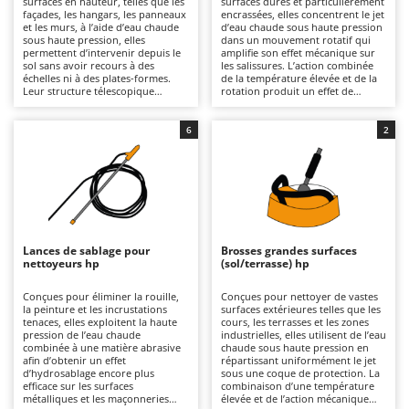
surfaces en hauteur, telles que les
surfaces dures et particulièrement
Autolaveuses
Ambrogio Robot
façades, les hangars, les panneaux
encrassées, elles concentrent le jet
et les murs, à l’aide d’eau chaude
d’eau chaude sous haute pression
Autres produits
Annovi Reverberi
sous haute pression, elles
dans un mouvement rotatif qui
permettent d’intervenir depuis le
amplifie son effet mécanique sur
sol sans avoir recours à des
les salissures. L’action combinée
ANTHBOT
échelles ni à des plates-formes.
de la température élevée et de la
B
Leur structure télescopique
rotation produit un effet de
Balayeuses
Archman
permet d’adapter leur longueur
percussion particulièrement
en fonction de la zone à traiter,
efficace contre les incrustations,
Bancs de scie pour le bois - Scies à bûches
Arco
tout en conservant un contrôle
les résidus graisseux et les dépôts
6
2
optimal et une bonne stabilité du
tenaces. Idéales pour les sols en
Barbecues
Ardes
jet, même à distance. L’utilisation
béton, en pierre et les autres
d’eau chaude renforce leur
surfaces résistantes, elles
Bennes pour tracteur
Argo
efficacité contre les salissures
permettent un nettoyage plus en
grasses et les dépôts tenaces en
profondeur que les buses
Brosses pour sols extérieurs
Ariete
hauteur. Par rapport à une lance
traditionnelles. Elles constituent le
standard, elles offrent davantage
choix recommandé lorsqu’une
Brouettes à moteur
Artus
de sécurité et une meilleure
efficacité accrue est recherchée
couverture lors des travaux sur de
sans augmenter davantage la
Lances de sablage pour
Brosses grandes surfaces
Broyeurs à axe horizontal pour tracteur
grandes surfaces verticales. Il est
pression de service. Il est conseillé
Attila
nettoyeurs hp
(sol/terrasse) hp
recommandé de vérifier le bon
d’éviter leur utilisation sur des
branchement des raccords et de
matériaux délicats et de vérifier
Broyeurs de branches et végétaux
Ausonia
contrôler régulièrement les joints
régulièrement l’état de la buse, en
Conçues pour éliminer la rouille,
Conçues pour nettoyer de vastes
ainsi que les buses, en les
maintenant celle-ci ainsi que les
la peinture et les incrustations
surfaces extérieures telles que les
Butteurs pour tracteur
Awelco
maintenant propres afin de
raccords propres afin de garantir
tenaces, elles exploitent la haute
cours, les terrasses et les zones
garantir des performances
une efficacité constante dans le
pression de l’eau chaude
industrielles, elles utilisent de l’eau
constantes dans le temps.
temps.
combinée à une matière abrasive
chaude sous haute pression en
C
B
afin d’obtenir un effet
répartissant uniformément le jet
Chargeurs de batterie - Démarreurs
Baesso
d’hydrosablage encore plus
sous une coque de protection. La
efficace sur les surfaces
combinaison d’une température
Charrues pour tracteur
Bahco
métalliques et les maçonneries
élevée et de l’action mécanique