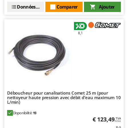
Resto Italia
Données techniques
Comparer
Ajouter
Ribimex
Ripartrak
Ritter
8,1
River Systems
Robomow
Rossofuoco
Rover Pompe
Royal Food
Ryobi
S
Déboucheur pour canalisations Comet 25 m (pour
S.T.P.
nettoyeur haute pression avec débit d'eau maximum 10
L/min)
Santos
Disponibilité:
19
Sbaraglia
€ 123,49
TVA
Schnitzer
Inclus
R-9