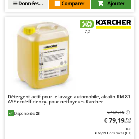
Données techniques
Comparer
Ajouter
Oriental Koshin
Outdoorchef
P
Palazzetti
7,2
Palumbo Pavi
Partisani
Paterlini
Philips
Pramac
Prismafood
Détergent actif pour le lavage automobile, alcalin RM 81
R
ASF eco!efficiency- pour nettoyeurs Karcher
R.G.V.
€ 181,19
Disponibilité:
28
Rato
€ 79,19
TVA
Reber
Inclus
R-0
Redback
€ 65,99
Hors taxes (HT)