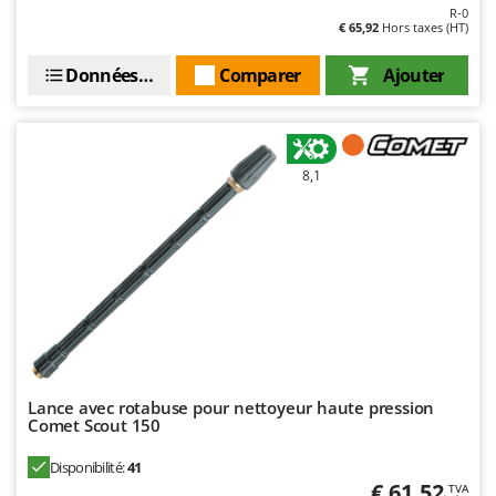
Stiga
R-0
€ 65,92
Hors taxes (HT)
Stocker
Données techniques
Comparer
Ajouter
Sunseeker
T
Tecla
TecnoGen
8,1
Tellarini Pompe
Telwin
Tenco
Tineco
Titania
Tornado
Lance avec rotabuse pour nettoyeur haute pression
Tre Spade
Comet Scout 150
Trev - Abrek - TecnoVIR
Disponibilité:
41
Trotec
€ 61,52
TVA