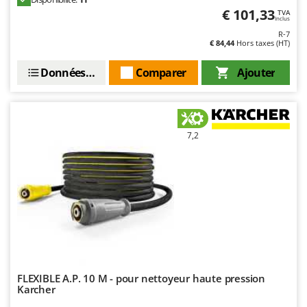
€ 101,33
TVA
Inclus
R-7
€ 84,44
Hors taxes (HT)
Données techniques
Comparer
Ajouter
7,2
FLEXIBLE A.P. 10 M - pour nettoyeur haute pression
Karcher