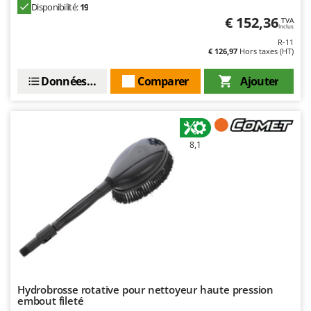
Disponibilité:
19
€ 152,36
TVA
Inclus
R-11
€ 126,97
Hors taxes (HT)
Données techniques
Comparer
Ajouter
8,1
Hydrobrosse rotative pour nettoyeur haute pression
embout fileté