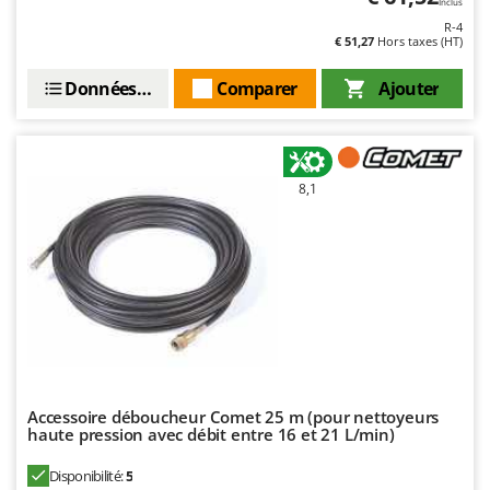
Inclus
Troy-Bilt
R-4
€ 51,27
Hors taxes (HT)
U
Udor
Données techniques
Comparer
Ajouter
Unger
V
Verdemax
8,1
Vesco
Volpi
W
Waldner
Weber
WIDU
Wiper EcoRobot
Accessoire déboucheur Comet 25 m (pour nettoyeurs
Wolf Garten
haute pression avec débit entre 16 et 21 L/min)
Wortex
Disponibilité:
5