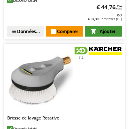
Disponibilité:
34
€ 44,76
TVA
Inclus
R-3
€ 37,30
Hors taxes (HT)
Données techniques
Comparer
Ajouter
7,2
Brosse de lavage Rotative
Disponibilité:
11