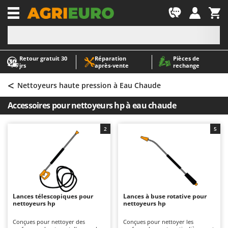
-1
Retour gratuit 30
Réparation
Pièces de
A
A
jrs
après‑vente
rechange
Abris de jardin
ABAC
<
Accessoires pour tracteurs tondeuses autoportés
AgriEuro Premium
Nettoyeurs haute pression à Eau Chaude
Aérateurs Scarificateurs pour gazon
AgriEuro TOP-LINE
Accessoires pour nettoyeurs hp à eau chaude
Arracheuses de pommes de terre pour tracteur
AGT
Aspirateurs - Balais Électriques
Aima
2
5
Aspirateurs à cendres
Airmec
Aspirateurs à feuilles sur roues
AL-KO
Aspirateurs de piscine
ALA 2000
Aspirateurs Multifonctions
Alce
Lances télescopiques pour
Lances à buse rotative pour
nettoyeurs hp
nettoyeurs hp
Atomiseurs agricoles pour tracteurs
Alpina
Atomiseurs pour traitements
Ama
Conçues pour nettoyer des
Conçues pour nettoyer les