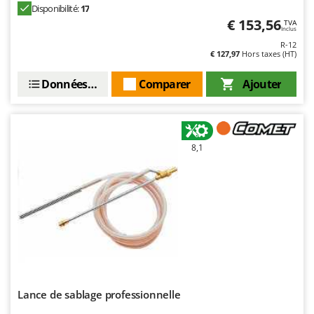
Disponibilité:
17
€ 153,56
TVA
Inclus
R-12
€ 127,97
Hors taxes (HT)
Données techniques
Comparer
Ajouter
8,1
Lance de sablage professionnelle