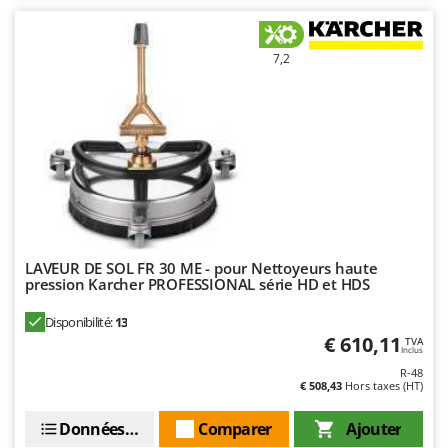
Master
Mastercook
7,2
Masterpro
McCulloch
MCH
Michelin
Mille
Minox
Mockmill
LAVEUR DE SOL FR 30 ME - pour Nettoyeurs haute
More than chef
pression Karcher PROFESSIONAL série HD et HDS
MOSA
Disponibilité:
13
MOVA
€ 610,11
TVA
Inclus
Mowox
R-48
€ 508,43
Hors taxes (HT)
MTD
Données techniques
Comparer
Ajouter