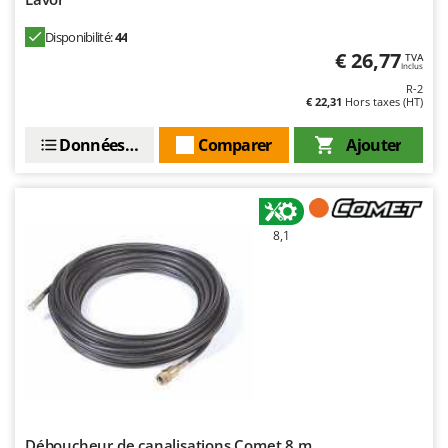
Disponibilité:
44
€ 26,77
TVA
Inclus
R-2
€ 22,31
Hors taxes (HT)
Données techniques
Comparer
Ajouter
8,1
Déboucheur de canalisations Comet 8 m