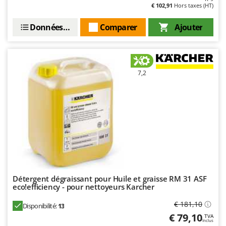
Seven Italy
€ 102,91
Hors taxes (HT)
Shark
Données techniques
Comparer
Ajouter
Silky
Simatech
Sirman
7,2
Skil
Smartwood
Smeg
Snapper
Solidur
Spice Electronics
Spiralmac
Détergent dégraissant pour Huile et graisse RM 31 ASF
Spring Protezione
eco!efficiency - pour nettoyeurs Karcher
Spyro
€ 181,10
Disponibilité:
13
€ 79,10
Stanley
TVA
Inclus