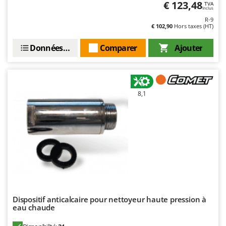
€ 123,48
Worx
TVA
Inclus
R-9
Y
€ 102,90
Hors taxes (HT)
Yard Force
Données techniques
Comparer
Ajouter
Z
Zanon
Zephir
ZGrills
8,1
Zodiac
Zomax
Dispositif anticalcaire pour nettoyeur haute pression à
eau chaude