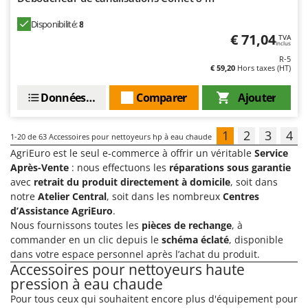
Disponibilité:
8
€ 71,04
TVA
Inclus
R-5
€ 59,20
Hors taxes (HT)
Données techniques
Comparer
Ajouter
1
2
3
4
1-20
de 63 Accessoires pour nettoyeurs hp à eau chaude
AgriEuro est le seul e-commerce à offrir un véritable
Service
Après-Vente
: nous effectuons les
réparations sous garantie
avec
retrait du produit directement à domicile
, soit dans
notre
Atelier Central
, soit dans les nombreux
Centres
d’Assistance AgriEuro
.
Nous fournissons toutes les
pièces de rechange
, à
commander en un clic depuis le
schéma éclaté
, disponible
dans votre espace personnel après l’achat du produit.
Accessoires pour nettoyeurs haute
pression à eau chaude
Pour tous ceux qui souhaitent encore plus d'équipement pour