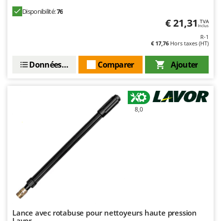
Disponibilité:
76
€ 21,31
TVA
Inclus
R-1
€ 17,76
Hors taxes (HT)
Données techniques
Comparer
Ajouter
8,0
Lance avec rotabuse pour nettoyeurs haute pression
Lavor