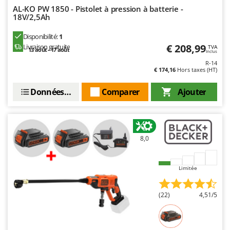
Seven Italy
AL-KO PW 1850 - Pistolet à pression à batterie -
18V/2,5Ah
Shark
Silky
Disponibilité:
1
€ 208,99
Livraison gratuite
TVA
13 août - 17 août
Simatech
Inclus
R-14
Sirman
€ 174,16
Hors taxes (HT)
Skil
Données techniques
Comparer
Ajouter
Smartwood
Smeg
Snapper
8,0
Solidur
Spice Electronics
Limitée
Spiralmac
Spring Protezione
(22)
4,51/5
Spyro
Stanley