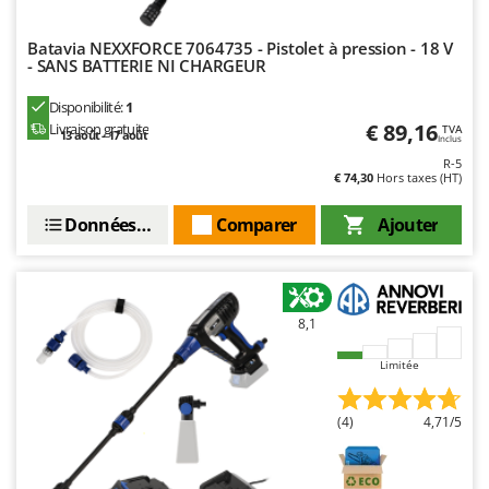
Troy-Bilt
Batavia NEXXFORCE 7064735 - Pistolet à pression - 18 V
U
- SANS BATTERIE NI CHARGEUR
Udor
Unger
Disponibilité:
1
€ 89,16
Livraison gratuite
TVA
13 août - 17 août
Inclus
V
R-5
Verdemax
€ 74,30
Hors taxes (HT)
Vesco
Données techniques
Comparer
Ajouter
Volpi
W
Waldner
8,1
Weber
WIDU
Limitée
Wiper EcoRobot
(4)
4,71/5
Wolf Garten
Wortex