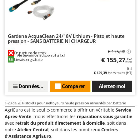
Gardena AcquaClean 24/18V Lithium - Pistolet haute
pression - SANS BATTERIE NI CHARGEUR
€ 175,98
En rupture de stock
Alertez-moi de la disponibilité
€ 155,27
Livraison gratuite
TVA
Inclus
R-4
€ 129,39
Hors taxes (HT)
Données techniques
Comparer
Alertez-moi
1-20
de 20 Pistolets pour nettoyeurs haute pression alimentés par batterie
AgriEuro est le seul e-commerce à offrir un véritable
Service
Après-Vente
: nous effectuons les
réparations sous garantie
avec
retrait du produit directement à domicile
, soit dans
notre
Atelier Central
, soit dans les nombreux
Centres
d’Assistance AgriEuro
.