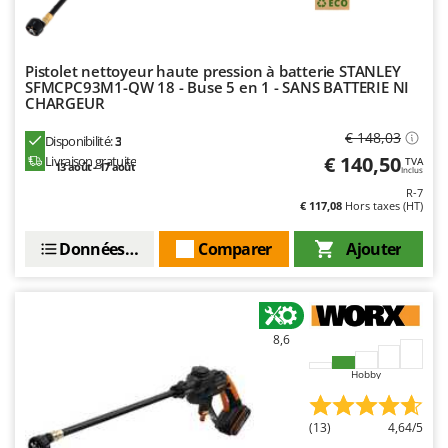
Pistolet nettoyeur haute pression à batterie STANLEY
SFMCPC93M1-QW 18 - Buse 5 en 1 - SANS BATTERIE NI
CHARGEUR
€ 148,03
Disponibilité:
3
€ 140,50
Livraison gratuite
TVA
13 août - 17 août
Inclus
R-7
€ 117,08
Hors taxes (HT)
Données techniques
Comparer
Ajouter
8,6
Hobby
(13)
4,64/5