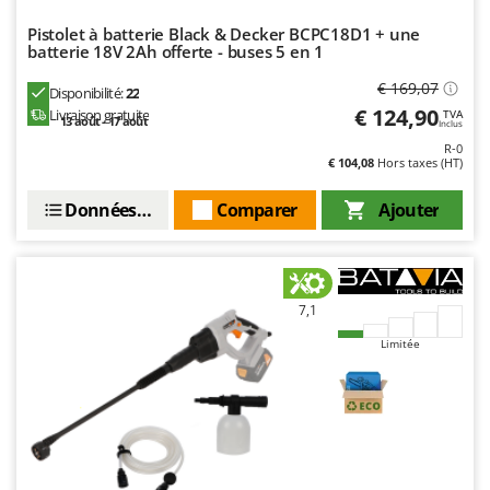
Stiga
Pistolet à batterie Black & Decker BCPC18D1 + une
Stocker
batterie 18V 2Ah offerte - buses 5 en 1
Sunseeker
€ 169,07
Disponibilité:
22
€ 124,90
Livraison gratuite
TVA
13 août - 17 août
T
Inclus
Tecla
R-0
€ 104,08
Hors taxes (HT)
TecnoGen
Tellarini Pompe
Données techniques
Comparer
Ajouter
Telwin
Tenco
Tineco
7,1
Titania
Limitée
Tornado
Tre Spade
Trev - Abrek - TecnoVIR
Trotec