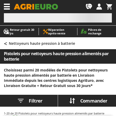
-1
Retour gratuit 30
Réparation
Pièces de
A
A
jrs
après‑vente
rechange
Abris de jardin
ABAC
<
Accessoires pour tracteurs tondeuses autoportés
AgriEuro Premium
Nettoyeurs haute pression à batterie
Aérateurs Scarificateurs pour gazon
AgriEuro TOP-LINE
Pistolets pour nettoyeurs haute pression alimentés par
Arracheuses de pommes de terre pour tracteur
AGT
batterie
Aspirateurs - Balais Électriques
Aima
Choisissez parmi 20 modèles de Pistolets pour nettoyeurs
Aspirateurs à cendres
Airmec
haute pression alimentés par batterie en Livraison
Immédiate depuis les centres logistiques AgriEuro, avec
Aspirateurs à feuilles sur roues
AL-KO
Livraison Gratuite +
Retour Gratuit sous 30 jours*
Aspirateurs de piscine
ALA 2000
Aspirateurs Multifonctions
Alce
Filtrer
Commander
Atomiseurs agricoles pour tracteurs
Alpina
Atomiseurs pour traitements
Ama
1-20
de 20 Pistolets pour nettoyeurs haute pression alimentés par batterie