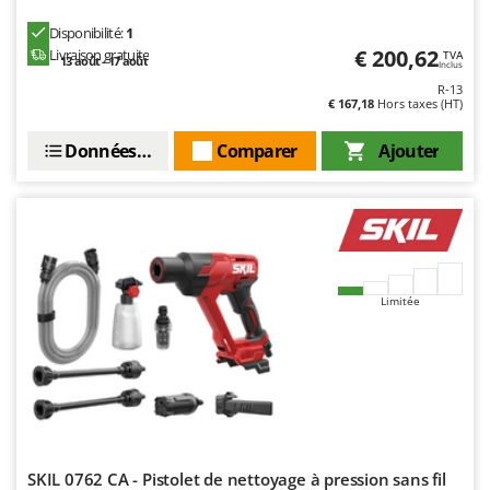
N
New O.M.R.A.
Disponibilité:
1
Nilfisk
€ 200,62
Livraison gratuite
TVA
13 août - 17 août
Inclus
Ninja
R-13
€ 167,18
Hors taxes (HT)
Novatec
Novital
Données techniques
Comparer
Ajouter
NuAir
NuovaFac
O
Officine Savioli
Limitée
Oliviero
Olix
OMA
Omas
Ompagrill
Ooni
SKIL 0762 CA - Pistolet de nettoyage à pression sans fil