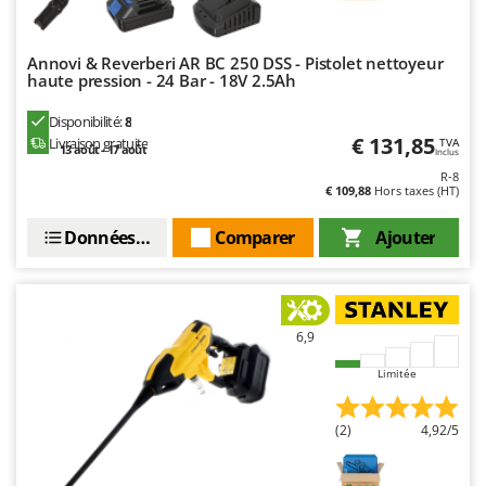
Worx
Y
Annovi & Reverberi AR BC 250 DSS - Pistolet nettoyeur
Yard Force
haute pression - 24 Bar - 18V 2.5Ah
Z
Disponibilité:
8
Zanon
€ 131,85
Livraison gratuite
TVA
13 août - 17 août
Inclus
Zephir
R-8
€ 109,88
Hors taxes (HT)
ZGrills
Zodiac
Données techniques
Comparer
Ajouter
Zomax
6,9
Limitée
(2)
4,92/5