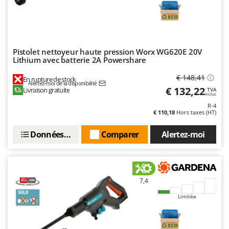
Pistolet nettoyeur haute pression Worx WG620E 20V
Lithium avec batterie 2A Powershare
€ 148,41
En rupture de stock
Alertez-moi de la disponibilité
€ 132,22
Livraison gratuite
TVA
Inclus
R-4
€ 110,18
Hors taxes (HT)
Données techniques
Comparer
Alertez-moi
7,4
Limitée