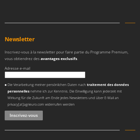
Newsletter
Inscrivez-vous à la newsletter pour faire partie du Programme Premium,
vous obtiendrez des
avantages exclusifs
.
Adresse e-mail
Une erreur est survenue
Die Verarbeitung meiner persönlichen Daten nach
traitement des données
personnelles
nehme ich zur Kenntnis. Die Einwilligung kann jederzeit mit
Wirkung für die Zukunft am Ende jedes Newsletters und über E-Mail an
privacy[at]agrieuro.com widerrufen werden