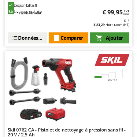
Master
Disponibilité:
9
€ 99,95
Livraison gratuite
TVA
Mastercook
13 août - 17 août
Inclus
R-5
Masterpro
€ 83,29
Hors taxes (HT)
McCulloch
Données techniques
Comparer
Ajouter
MCH
Michelin
Mille
Minox
Mockmill
Limitée
More than chef
MOSA
MOVA
Mowox
MTD
Skil 0762 CA - Pistolet de nettoyage à pression sans fil -
20 V / 2,5 Ah