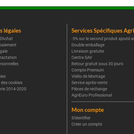
 légales
Services Spécifiques Agr
d'Achat
-5% sur le second produit ajouté a
paiement
Double emballage
gale
Livraison gratuite
tractation
Centre SAV
rsonnelles
Retour gratuit sous 30 jours
Compte Premium
cies
Vidéo de Montage
 des cookies
Service après-vente
rie 2014-2020
Pièces de rechange
AgriEuro Professional
Mon compte
S'identifier
Créer un compte