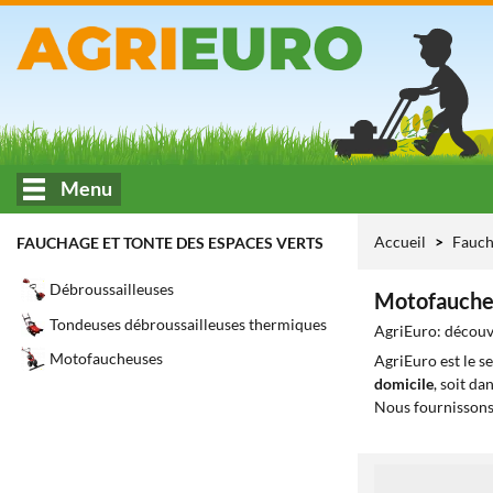
Menu
Accueil
Fauch
FAUCHAGE ET TONTE DES ESPACES VERTS
Débroussailleuses
Motofauche
Tondeuses débroussailleuses thermiques
AgriEuro: découvr
Motofaucheuses
AgriEuro est le s
domicile
, soit da
Nous fournissons
1