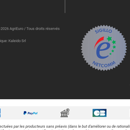
2026 AgriEuro / Tous droits réservés
ique: Kaleido Srl
ectuées par les producteurs sans préavis (dans le but d'améliorer ou de rational