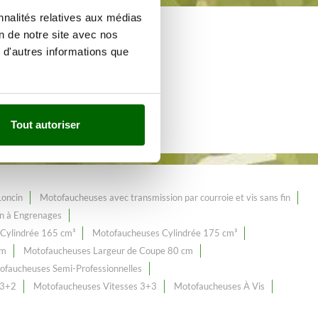
nnalités relatives aux médias
on de notre site avec nos
e de plus de 65
 d'autres informations que
Tout autoriser
Loncin
Motofaucheuses avec transmission par courroie et vis sans fin
n à Engrenages
Cylindrée 165 cm³
Motofaucheuses Cylindrée 175 cm³
cm
Motofaucheuses Largeur de Coupe 80 cm
ofaucheuses Semi-Professionnelles
 3+2
Motofaucheuses Vitesses 3+3
Motofaucheuses À Vis