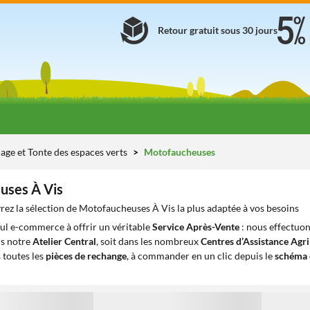
Retour gratuit sous 30 jours
age et Tonte des espaces verts
Motofaucheuses
uses À Vis
ez la sélection de Motofaucheuses À Vis la plus adaptée à vos besoins
eul e-commerce à offrir un véritable
Service Après-Vente
: nous effectuon
ns notre
Atelier Central
, soit dans les nombreux
Centres d’Assistance Agr
 toutes les
pièces de rechange
, à commander en un clic depuis le
schéma 
1
1