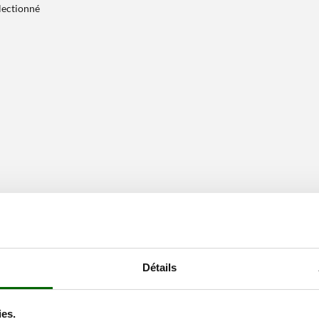
électionné
Détails
ies.