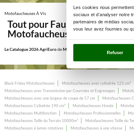
Les cookies nous permettent d
Motofaucheuses À Vis
sociaux et d'analyser notre t
Tout pour Fauchage et Tonte 
partenaires de médias sociaux
vous leur avez fournies ou qu'
Motofaucheuses À Vis
au meil
Le Catalogue 2026 AgriEuro
de
Motofaucheuses À Vis
, constamment e
Refuser
Black Friday Motofaucheuses
Motofaucheuses avec cylindrée 123 cm³
Motofaucheuses avec Transmission par Courroies et Engrenages
Motofa
Motofaucheuses avec une largeur de coupe de 57 cm
Motofaucheuses C
Motofaucheuses Cylindrée 190 cm³
Motofaucheuses Honda
Motofa
Motofaucheuses Multifonction
Motofaucheuses Professionnelles
Mot
Motofaucheuses Taille du Terrain 10000m²
Motofaucheuses Taille du T
Motofaucheuses à lames rotatives
Motofaucheuses à une vitesse
Mo