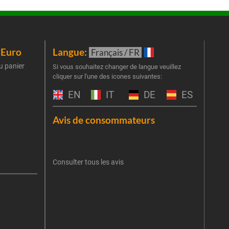
iEuro
Langue:
New
Français / FR
u panier
Inscr
Si vous souhaitez changer de langue veuillez
cliquer sur l'une des icones suivantes:
part
obti
EN
IT
DE
ES
Emai
Avis de consommateurs
Une er
J'
retent
Consulter tous les avis