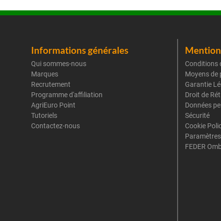
Informations générales
Mentions
Qui sommes-nous
Conditions 
Marques
Moyens de 
Recrutement
Garantie Lé
Programme d'affiliation
Droit de Ré
AgriEuro Point
Données pe
Tutoriels
Sécurité
Contactez-nous
Cookie Poli
Paramètres
FEDER Omb