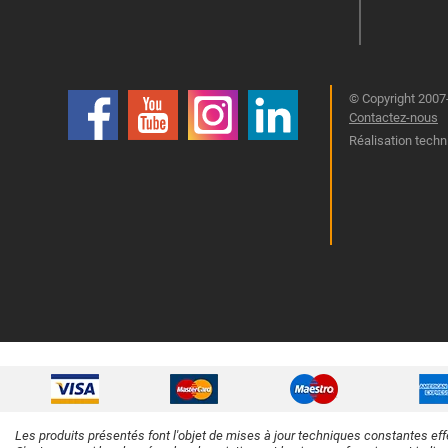
© Copyright 2007-
Contactez-nous
Réalisation techn
Les produits présentés font l'objet de mises à jour techniques constantes eff