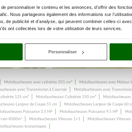
e personnaliser le contenu et les annonces, d'offrir des fonctio
rafic. Nous partageons également des informations sur l'utilisati
des espaces verts
Avec une gamm
, de publicité et d'analyse, qui peuvent combiner celles-ci avec
ils ont collectées lors de votre utilisation de leurs services.
leur prix web.
nrichi et mis à jour.
Personnaliser
Motofaucheuses avec cylindrée 201 cm³
Motofaucheuses avec Moteur 
ucheuses avec Transmission à Courroie
Motofaucheuses avec Transmissio
ylindrée 125 cm³
Motofaucheuses Cylindrée 150 cm³
Motofaucheuses 
ucheuses Largeur de Coupe 55 cm
Motofaucheuses Largeur de Coupe 60 
ofaucheuses Puissance 3.5 HP
Motofaucheuses Puissance 9.5 HP
Mot
errain 4000m²
Motofaucheuses Vitesses 1+1
Motofaucheuses Vitesses
tofaucheuses économiques