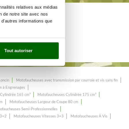
nnalités relatives aux médias
on de notre site avec nos
e de plus de 65
 d'autres informations que
Tout autoriser
Loncin
Motofaucheuses avec transmission par courroie et vis sans fin
n à Engrenages
Cylindrée 165 cm³
Motofaucheuses Cylindrée 175 cm³
cm
Motofaucheuses Largeur de Coupe 80 cm
ofaucheuses Semi-Professionnelles
 3+2
Motofaucheuses Vitesses 3+3
Motofaucheuses À Vis