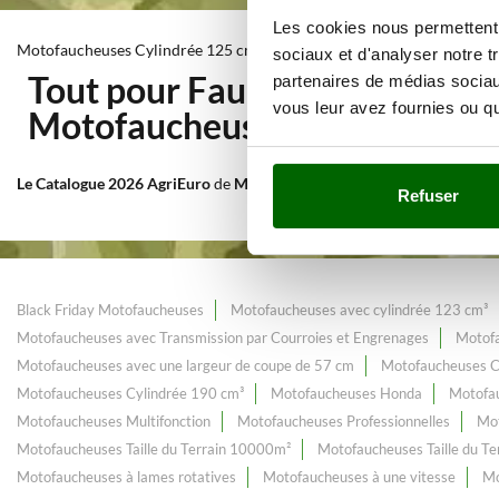
Les cookies nous permettent d
Motofaucheuses Cylindrée 125 cm³
sociaux et d'analyser notre t
Tout pour Fauchage et Tonte 
partenaires de médias sociaux
vous leur avez fournies ou qu'
Motofaucheuses Cylindrée 1
Le Catalogue 2026 AgriEuro
de
Motofaucheuses Cylindrée 125 cm³
, 
Refuser
Black Friday Motofaucheuses
Motofaucheuses avec cylindrée 123 cm³
Motofaucheuses avec Transmission par Courroies et Engrenages
Motofa
Motofaucheuses avec une largeur de coupe de 57 cm
Motofaucheuses C
Motofaucheuses Cylindrée 190 cm³
Motofaucheuses Honda
Motofa
Motofaucheuses Multifonction
Motofaucheuses Professionnelles
Mot
Motofaucheuses Taille du Terrain 10000m²
Motofaucheuses Taille du T
Motofaucheuses à lames rotatives
Motofaucheuses à une vitesse
Mo