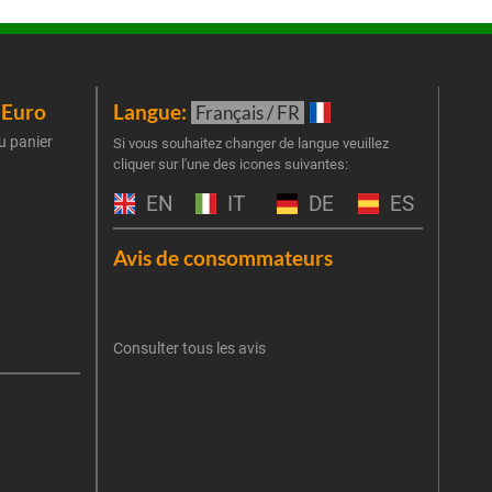
iEuro
Langue:
New
Français / FR
u panier
Inscr
Si vous souhaitez changer de langue veuillez
cliquer sur l'une des icones suivantes:
part
obti
EN
IT
DE
ES
Emai
Avis de consommateurs
Une er
J'
retent
Consulter tous les avis