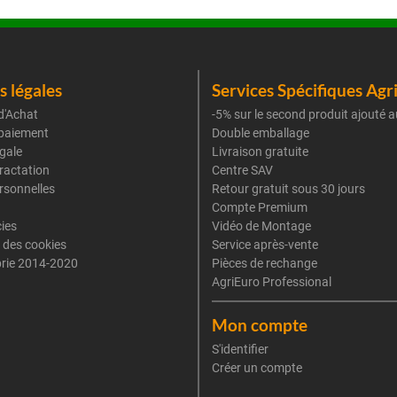
 légales
Services Spécifiques Agr
d'Achat
-5% sur le second produit ajouté a
paiement
Double emballage
gale
Livraison gratuite
tractation
Centre SAV
rsonnelles
Retour gratuit sous 30 jours
Compte Premium
cies
Vidéo de Montage
 des cookies
Service après-vente
rie 2014-2020
Pièces de rechange
AgriEuro Professional
Mon compte
S'identifier
Créer un compte