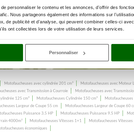
e personnaliser le contenu et les annonces, d'offrir des fonctio
rafic. Nous partageons également des informations sur l'utilisati
des espaces verts
Avec une gamm
, de publicité et d'analyse, qui peuvent combiner celles-ci avec
ils ont collectées lors de votre utilisation de leurs services.
25 cm³
au meilleur prix web.
constamment enrichi et mis à jour.
Personnaliser
Motofaucheuses avec cylindrée 201 cm³
Motofaucheuses avec Moteur 
ucheuses avec Transmission à Courroie
Motofaucheuses avec Transmissio
ylindrée 125 cm³
Motofaucheuses Cylindrée 150 cm³
Motofaucheuses 
ucheuses Largeur de Coupe 55 cm
Motofaucheuses Largeur de Coupe 60 
ofaucheuses Puissance 3.5 HP
Motofaucheuses Puissance 9.5 HP
Mot
errain 4000m²
Motofaucheuses Vitesses 1+1
Motofaucheuses Vitesses
tofaucheuses économiques