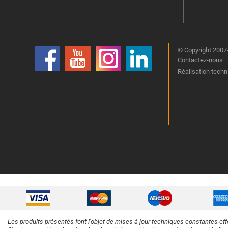
© Copyright 2007-
Contactez-nous
Réalisation techn
Les produits présentés font l'objet de mises à jour techniques constantes eff