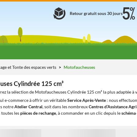
Retour gratuit sous 30 jours
age et Tonte des espaces verts
Motofaucheuses
uses Cylindrée 125 cm³
ez la sélection de Motofaucheuses Cylindrée 125 cm³ la plus adaptée à 
eul e-commerce à offrir un véritable
Service Après-Vente
: nous effectuon
ns notre
Atelier Central
, soit dans les nombreux
Centres d’Assistance Agr
 toutes les
pièces de rechange
, à commander en un clic depuis le
schéma 
1
1