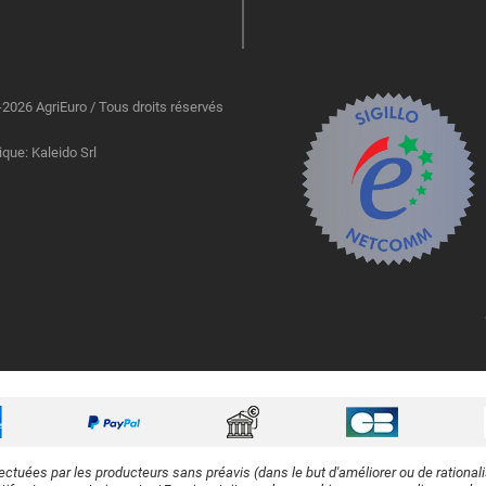
2026 AgriEuro / Tous droits réservés
ique: Kaleido Srl
ectuées par les producteurs sans préavis (dans le but d'améliorer ou de rational