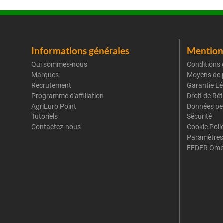
Informations générales
Mentions
Qui sommes-nous
Conditions 
Marques
Moyens de 
Recrutement
Garantie Lé
Programme d'affiliation
Droit de Ré
AgriEuro Point
Données pe
Tutoriels
Sécurité
Contactez-nous
Cookie Poli
Paramètres
FEDER Omb