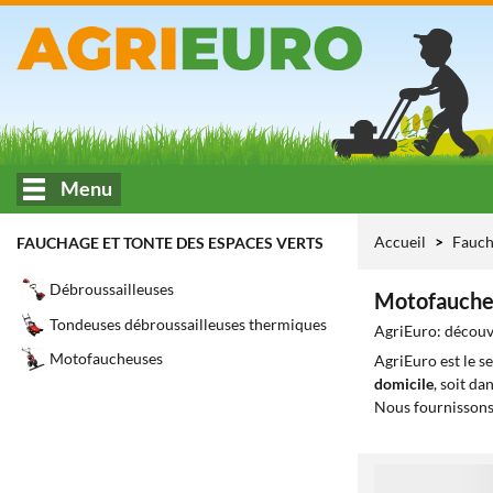
Menu
Accueil
Fauch
FAUCHAGE ET TONTE DES ESPACES VERTS
Débroussailleuses
Motofauche
Tondeuses débroussailleuses thermiques
AgriEuro: découvr
Motofaucheuses
AgriEuro est le s
domicile
, soit da
Nous fournissons
1