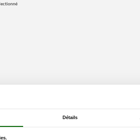
électionné
Détails
ies.