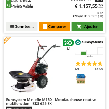
Disponibilité:
20
Resto Italia
€ 1.157,55
Livraison gratuite
TVA
14 août - 18 août
Inclus
Ribimex
R-87
€ 964,63
Hors taxes (HT)
Ripartrak
Ritter
Données techniques
Comparer
Ajouter
River Systems
PROMO
Robomow
Rossofuoco
8,1
Rover Pompe
Hobby
Royal Food
Ryobi
(2)
4,67/5
S
S.T.P.
Santos
Sbaraglia
Eurosystem Minieffe M150 - Motofaucheuse rotative
multifonction - B&S 625 EXi
Schnitzer
Offert par AgriEuro