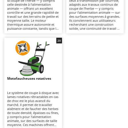
la coupe de l’herbe — y compris
ceux à transmission par courroie,
Autolaveuses
Ambrogio Robot
celle destinée à l’alimentation
adaptés aux travaux continus de
animale — offrant un excellent
coupe de l’herbe — y compris
Autres produits
Annovi Reverberi
contrôle et une grande rapidité de
pour l’alimentation animale — sur
travail sur des terrains de petite et
des surfaces moyennes à grandes.
moyenne taille. Le moteur
Ils conviennent aux utilisateurs
ANTHBOT
thermique assure autonomie et
recherchant une construction
B
puissance constante, tandis que le
solide, une continuité de travail et
Balayeuses
Archman
format compact garantit une
une grande stabilité de conduite
parfaite maniabilité. La
(notamment sur les versions de
Bancs de scie pour le bois - Scies à bûches
Arco
transmission par courroie agit
taille moyenne à grande). La
20
comme un “fusible” mécanique :
transmission à engrenages à bain
Barbecues
Ardes
en cas de choc, elle patine et
d’huile est la plus robuste et
protège ainsi les engrenages
durable, ce qui la rend
Bennes pour tracteur
Argo
internes. Des modèles
parfaitement adaptée aux
multifonctions sont également
utilisations intensives, mais
Brosses pour sols extérieurs
Ariete
disponibles, compatibles avec
également plus coûteuse. Il est
différents accessoires tels que
recommandé de maintenir propre
Brouettes à moteur
Artus
fraises, buttoirs, scarificateurs,
l'unité de coupe, de respecter les
pelle à neige, etc. Pour l’entretien,
contrôles de lubrification et de
Motofaucheuses rotatives
Broyeurs à axe horizontal pour tracteur
il est nécessaire de nettoyer,
graissage prévus par le manuel,
Attila
affûter et graisser périodiquement
ainsi que d’effectuer l’entretien du
la lame, ainsi que de vérifier
moteur thermique : vérification du
Broyeurs de branches et végétaux
Ausonia
régulièrement le filtre à air, l’huile
filtre à air, de l’huile et de la
Le système de coupe à disque avec
et la bougie du moteur thermique.
bougie.
lames rotatives rétractables en cas
Butteurs pour tracteur
Awelco
de choc est le plus avancé du
marché. Il permet de travailler
aisément et de faucher des herbes
C
B
de toute densité, épaisses ou fines,
Chargeurs de batterie - Démarreurs
Baesso
y compris pour l’alimentation
animale, sur des surfaces de taille
Charrues pour tracteur
Bahco
moyenne. Ces machines offrent