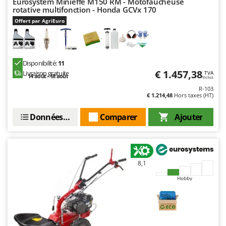
Eurosystem Minieffe M150 RM - Motofaucheuse
rotative multifonction - Honda GCVx 170
Offert par AgriEuro
Disponibilité:
11
€ 1.457,38
Livraison gratuite
TVA
14 août - 18 août
Inclus
R-103
€ 1.214,48
Hors taxes (HT)
Données techniques
Comparer
Ajouter
8,1
Hobby