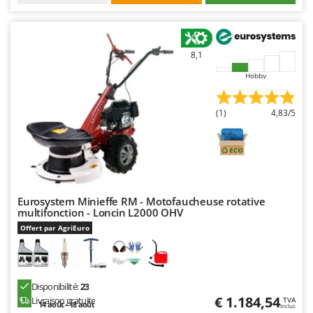
8,1
Hobby
(1)
4,83/5
Eurosystem Minieffe RM - Motofaucheuse rotative
multifonction - Loncin L2000 OHV
Offert par AgriEuro
Disponibilité:
23
€ 1.184,54
Livraison gratuite
TVA
14 août - 18 août
Inclus