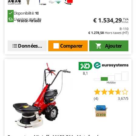
Disponibilité:
10
€ 1.534,29
Livraison gratuite
TVA
14 août - 18 août
Inclus
R-110
€ 1.278,58
Hors taxes (HT)
Données techniques
Comparer
Ajouter
8,1
Hobby
(4)
3,67/5