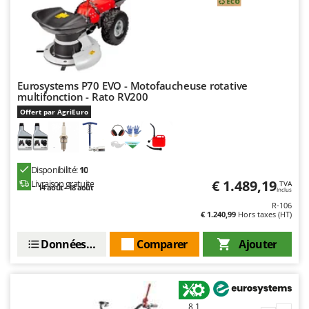
Troy-Bilt
U
Udor
Unger
Eurosystems P70 EVO - Motofaucheuse rotative
multifonction - Rato RV200
V
Verdemax
Offert par AgriEuro
Vesco
Volpi
Disponibilité:
10
W
€ 1.489,19
Livraison gratuite
TVA
14 août - 18 août
Waldner
Inclus
R-106
Weber
€ 1.240,99
Hors taxes (HT)
WIDU
Données techniques
Comparer
Ajouter
Wiper EcoRobot
Wolf Garten
Wortex
8,1