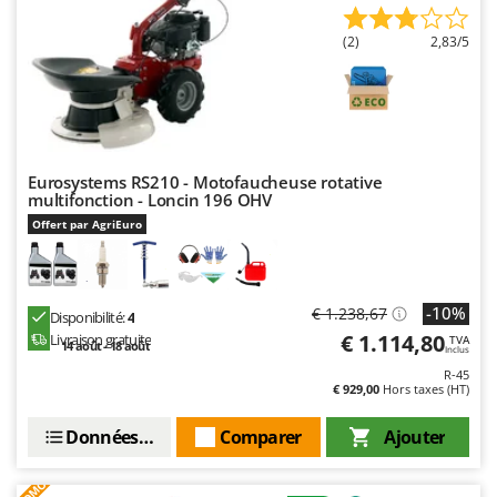
Master
(2)
2,83/5
Mastercook
Masterpro
McCulloch
MCH
Michelin
Eurosystems RS210 - Motofaucheuse rotative
multifonction - Loncin 196 OHV
Mille
Offert par AgriEuro
Minox
Mockmill
More than chef
-10%
€ 1.238,67
Disponibilité:
4
€ 1.114,80
Livraison gratuite
TVA
MOSA
14 août - 18 août
Inclus
R-45
MOVA
€ 929,00
Hors taxes (HT)
Mowox
Données techniques
Comparer
Ajouter
MTD
PROMO