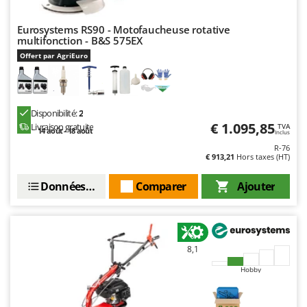
Stiga
Stocker
Eurosystems RS90 - Motofaucheuse rotative
multifonction - B&S 575EX
Sunseeker
Offert par AgriEuro
T
Tecla
TecnoGen
Disponibilité:
2
€ 1.095,85
Livraison gratuite
TVA
Tellarini Pompe
14 août - 18 août
Inclus
R-76
Telwin
€ 913,21
Hors taxes (HT)
Tenco
Données techniques
Comparer
Ajouter
Tineco
Titania
Tornado
8,1
Tre Spade
Hobby
Trev - Abrek - TecnoVIR
Trotec