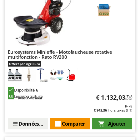
Eurosystems Minieffe - Motofaucheuse rotative
multifonction - Rato RV200
Offert par AgriEuro
Disponibilité:
6
€ 1.132,03
Livraison gratuite
TVA
14 août - 18 août
Inclus
R-78
€ 943,36
Hors taxes (HT)
Données techniques
Comparer
Ajouter