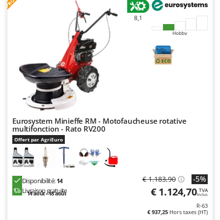
N
New O.M.R.A.
8,1
Nilfisk
Hobby
Ninja
Novatec
Novital
NuAir
NuovaFac
O
Eurosystem Minieffe RM - Motofaucheuse rotative
Officine Savioli
multifonction - Rato RV200
Oliviero
Offert par AgriEuro
Olix
OMA
-5%
€ 1.183,90
Disponibilité:
14
Omas
€ 1.124,70
Livraison gratuite
TVA
14 août - 18 août
Ompagrill
Inclus
R-63
Ooni
€ 937,25
Hors taxes (HT)