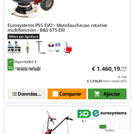
Eurosystems P55 EVO - Motofaucheuse rotative
multifonction - B&S 675 EXI
Offert par AgriEuro
Disponibilité:
1
€ 1.460,19
Livraison gratuite
TVA
14 août - 18 août
Inclus
R-104
€ 1.216,83
Hors taxes (HT)
Données techniques
Comparer
Ajouter
8,1
Hobby