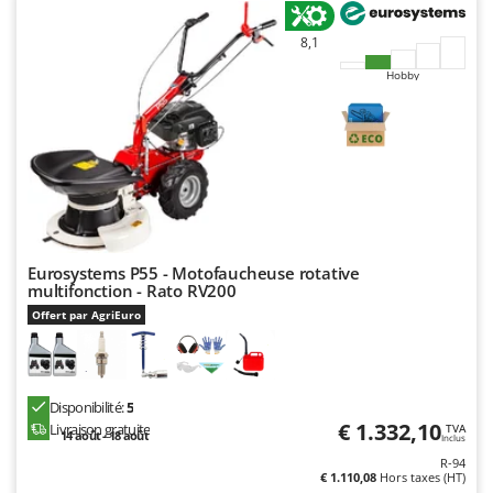
8,1
Hobby
Eurosystems P55 - Motofaucheuse rotative
multifonction - Rato RV200
Offert par AgriEuro
Disponibilité:
5
€ 1.332,10
Livraison gratuite
TVA
14 août - 18 août
Inclus
R-94
€ 1.110,08
Hors taxes (HT)