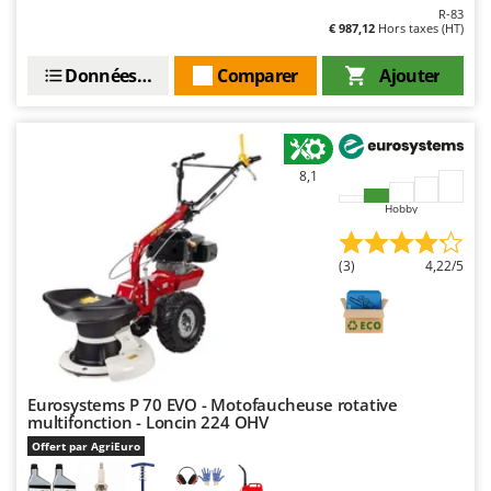
R-83
€ 987,12
Hors taxes (HT)
Données techniques
Comparer
Ajouter
8,1
Hobby
(3)
4,22/5
Eurosystems P 70 EVO - Motofaucheuse rotative
multifonction - Loncin 224 OHV
Offert par AgriEuro