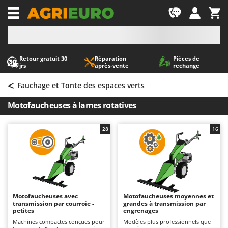
-1
Retour gratuit 30
Réparation
Pièces de
A
A
jrs
après‑vente
rechange
Abris de jardin
ABAC
<
Accessoires pour tracteurs tondeuses autoportés
AgriEuro Premium
Fauchage et Tonte des espaces verts
Aérateurs Scarificateurs pour gazon
AgriEuro TOP-LINE
Motofaucheuses à lames rotatives
Arracheuses de pommes de terre pour tracteur
AGT
Aspirateurs - Balais Électriques
Aima
28
16
Aspirateurs à cendres
Airmec
Aspirateurs à feuilles sur roues
AL-KO
Aspirateurs de piscine
ALA 2000
Aspirateurs Multifonctions
Alce
Motofaucheuses avec
Motofaucheuses moyennes et
transmission par courroie -
grandes à transmission par
Atomiseurs agricoles pour tracteurs
Alpina
petites
engrenages
Atomiseurs pour traitements
Ama
Machines compactes conçues pour
Modèles plus professionnels que