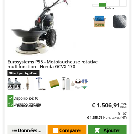
Worx
Hobby
Y
Yard Force
Z
Zanon
Zephir
ZGrills
Eurosystems P55 - Motofaucheuse rotative
Zodiac
multifonction - Honda GCVX 170
Zomax
Offert par AgriEuro
Disponibilité:
16
€ 1.506,91
Livraison gratuite
TVA
14 août - 18 août
Inclus
R-107
€ 1.255,76
Hors taxes (HT)
Données techniques
Comparer
Ajouter