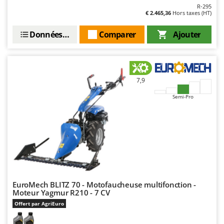
R-295
€ 2.465,36
Hors taxes (HT)
Données techniques
Comparer
Ajouter
7,9
Semi-Pro
EuroMech BLITZ 70 - Motofaucheuse multifonction -
Moteur Yagmur R210 - 7 CV
Offert par AgriEuro