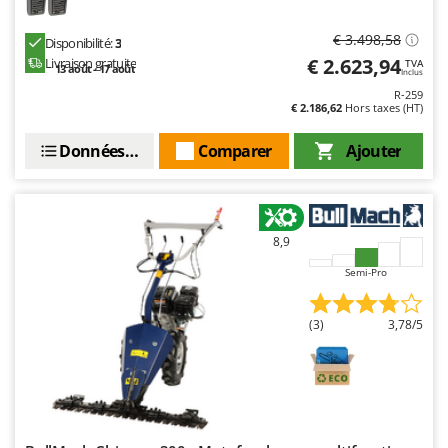
€ 3.498,58
Disponibilité:
3
€ 2.623,94
Livraison gratuite
TVA
13 août - 17 août
Inclus
R-259
€ 2.186,62
Hors taxes (HT)
Données techniques
Comparer
Ajouter
8,9
Semi-Pro
(3)
3,78/5