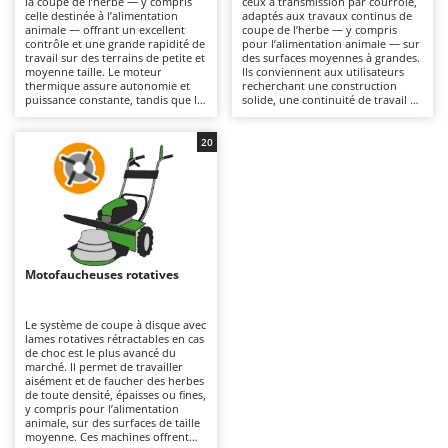
la coupe de l’herbe — y compris
ceux à transmission par courroie,
Autolaveuses
Ambrogio Robot
celle destinée à l’alimentation
adaptés aux travaux continus de
animale — offrant un excellent
coupe de l’herbe — y compris
Autres produits
Annovi Reverberi
contrôle et une grande rapidité de
pour l’alimentation animale — sur
travail sur des terrains de petite et
des surfaces moyennes à grandes.
moyenne taille. Le moteur
Ils conviennent aux utilisateurs
ANTHBOT
thermique assure autonomie et
recherchant une construction
B
puissance constante, tandis que le
solide, une continuité de travail et
Balayeuses
Archman
format compact garantit une
une grande stabilité de conduite
parfaite maniabilité. La
(notamment sur les versions de
Bancs de scie pour le bois - Scies à bûches
Arco
transmission par courroie agit
taille moyenne à grande). La
20
comme un “fusible” mécanique :
transmission à engrenages à bain
Barbecues
Ardes
en cas de choc, elle patine et
d’huile est la plus robuste et
protège ainsi les engrenages
durable, ce qui la rend
Bennes pour tracteur
Argo
internes. Des modèles
parfaitement adaptée aux
multifonctions sont également
utilisations intensives, mais
Brosses pour sols extérieurs
Ariete
disponibles, compatibles avec
également plus coûteuse. Il est
différents accessoires tels que
recommandé de maintenir propre
Brouettes à moteur
Artus
fraises, buttoirs, scarificateurs,
l'unité de coupe, de respecter les
pelle à neige, etc. Pour l’entretien,
contrôles de lubrification et de
Motofaucheuses rotatives
Broyeurs à axe horizontal pour tracteur
il est nécessaire de nettoyer,
graissage prévus par le manuel,
Attila
affûter et graisser périodiquement
ainsi que d’effectuer l’entretien du
la lame, ainsi que de vérifier
moteur thermique : vérification du
Broyeurs de branches et végétaux
Ausonia
régulièrement le filtre à air, l’huile
filtre à air, de l’huile et de la
Le système de coupe à disque avec
et la bougie du moteur thermique.
bougie.
lames rotatives rétractables en cas
Butteurs pour tracteur
Awelco
de choc est le plus avancé du
marché. Il permet de travailler
aisément et de faucher des herbes
C
B
de toute densité, épaisses ou fines,
Chargeurs de batterie - Démarreurs
Baesso
y compris pour l’alimentation
animale, sur des surfaces de taille
Charrues pour tracteur
Bahco
moyenne. Ces machines offrent