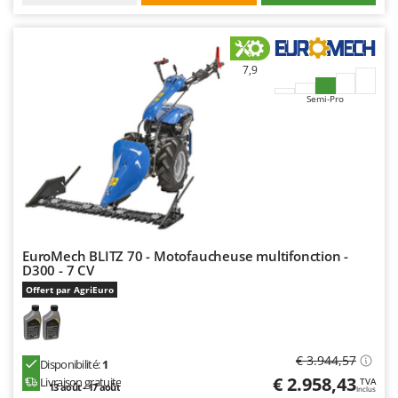
7,9
Semi-Pro
EuroMech BLITZ 70 - Motofaucheuse multifonction -
D300 - 7 CV
Offert par AgriEuro
€ 3.944,57
Disponibilité:
1
€ 2.958,43
Livraison gratuite
TVA
13 août - 17 août
Inclus