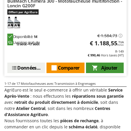
BullMach Chimera 300 - Motofaucheuse multifonction -
Loncin G200F
Offert par AgriEuro
€ 1.584,73
Disponibilité:
14
€ 1.188,55
Livraison gratuite
TVA
13 août - 17 août
Inclus
R-149
€ 990,46
Hors taxes (HT)
Données techniques
Comparer
Ajouter
1-17
de 17 Motofaucheuses avec Transmission à Engrenages
AgriEuro est le seul e-commerce à offrir un véritable
Service
Après-Vente
: nous effectuons les
réparations sous garantie
avec
retrait du produit directement à domicile
, soit dans
notre
Atelier Central
, soit dans les nombreux
Centres
d’Assistance AgriEuro
.
Nous fournissons toutes les
pièces de rechange
, à
commander en un clic depuis le
schéma éclaté
, disponible