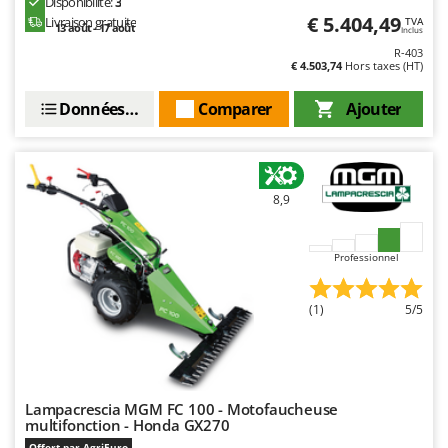
Disponibilité:
3
Resto Italia
€ 5.404,49
Livraison gratuite
TVA
13 août - 17 août
Inclus
Ribimex
R-403
€ 4.503,74
Hors taxes (HT)
Ripartrak
Ritter
Données techniques
Comparer
Ajouter
River Systems
Robomow
Rossofuoco
8,9
Rover Pompe
Royal Food
Professionnel
Ryobi
(1)
5/5
S
S.T.P.
Santos
Sbaraglia
Lampacrescia MGM FC 100 - Motofaucheuse
multifonction - Honda GX270
Schnitzer
Offert par AgriEuro