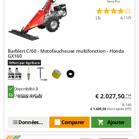
Semi-Pro
Master
Mastercook
(3)
4,11/5
Masterpro
McCulloch
MCH
Michelin
Barbieri C/60 - Motofaucheuse multifonction - Honda
GX160
Mille
Offert par AgriEuro
Minox
Mockmill
More than chef
Disponibilité:
3
€ 2.027,50
Livraison gratuite
TVA
MOSA
13 août - 17 août
Inclus
R-145
MOVA
€ 1.689,58
Hors taxes (HT)
Mowox
Données techniques
Comparer
Ajouter
MTD
PROMO