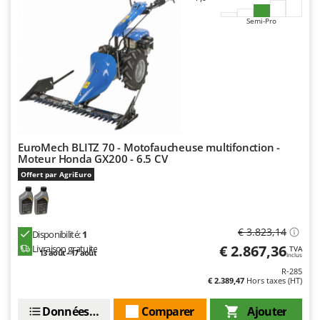
Worx
Semi-Pro
Y
Yard Force
Z
Zanon
Zephir
ZGrills
EuroMech BLITZ 70 - Motofaucheuse multifonction -
Zodiac
Moteur Honda GX200 - 6.5 CV
Zomax
Offert par AgriEuro
€ 3.823,14
Disponibilité:
1
€ 2.867,36
Livraison gratuite
TVA
13 août - 17 août
Inclus
R-285
€ 2.389,47
Hors taxes (HT)
Données techniques
Comparer
Ajouter