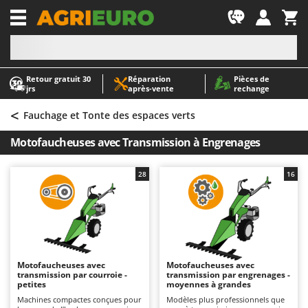
-1
Retour gratuit 30
Réparation
Pièces de
A
A
jrs
après‑vente
rechange
Abris de jardin
ABAC
<
Accessoires pour tracteurs tondeuses autoportés
AgriEuro Premium
Fauchage et Tonte des espaces verts
Aérateurs Scarificateurs pour gazon
AgriEuro TOP-LINE
Motofaucheuses avec Transmission à Engrenages
Arracheuses de pommes de terre pour tracteur
AGT
Aspirateurs - Balais Électriques
Aima
28
16
Aspirateurs à cendres
Airmec
Aspirateurs à feuilles sur roues
AL-KO
Aspirateurs de piscine
ALA 2000
Aspirateurs Multifonctions
Alce
Motofaucheuses avec
Motofaucheuses avec
transmission par courroie -
transmission par engrenages -
Atomiseurs agricoles pour tracteurs
Alpina
petites
moyennes à grandes
Atomiseurs pour traitements
Ama
Machines compactes conçues pour
Modèles plus professionnels que