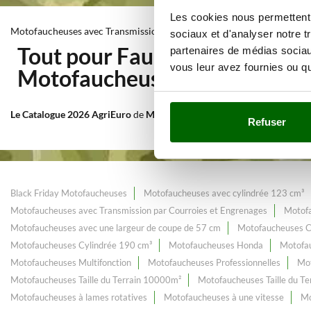
Les cookies nous permettent d
Motofaucheuses avec Transmission par Courroies et Engrenages
sociaux et d'analyser notre t
Tout pour Fauchage et Tonte 
partenaires de médias sociaux
vous leur avez fournies ou qu'
Motofaucheuses avec Transmi
Le Catalogue 2026 AgriEuro
de
Motofaucheuses avec Transmission pa
Refuser
Black Friday Motofaucheuses
Motofaucheuses avec cylindrée 123 cm³
Motofaucheuses avec Transmission par Courroies et Engrenages
Motofa
Motofaucheuses avec une largeur de coupe de 57 cm
Motofaucheuses C
Motofaucheuses Cylindrée 190 cm³
Motofaucheuses Honda
Motofa
Motofaucheuses Multifonction
Motofaucheuses Professionnelles
Mot
Motofaucheuses Taille du Terrain 10000m²
Motofaucheuses Taille du T
Motofaucheuses à lames rotatives
Motofaucheuses à une vitesse
Mo