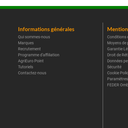
Informations générales
Mentions
Qui sommes-nous
Conditions 
Marques
Moyens de 
Recrutement
Garantie Lé
Programme d'affiliation
Droit de Ré
AgriEuro Point
Données pe
Tutoriels
Sécurité
Contactez-nous
Cookie Poli
Paramètres
FEDER Omb