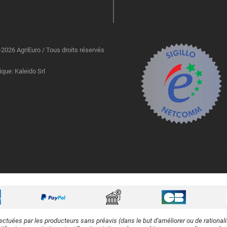
2026 AgriEuro / Tous droits réservés
ique: Kaleido Srl
ectuées par les producteurs sans préavis (dans le but d'améliorer ou de rational