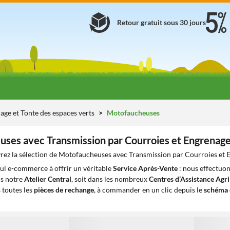
Retour gratuit sous 30 jours
age et Tonte des espaces verts
Motofaucheuses
ses avec Transmission par Courroies et Engrenag
ez la sélection de Motofaucheuses avec Transmission par Courroies et E
eul e-commerce à offrir un véritable
Service Après-Vente
: nous effectuon
ns notre
Atelier Central
, soit dans les nombreux
Centres d’Assistance Agr
 toutes les
pièces de rechange
, à commander en un clic depuis le
schéma 
1
1