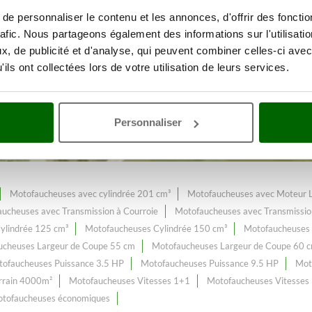
e personnaliser le contenu et les annonces, d'offrir des fonctio
rafic. Nous partageons également des informations sur l'utilisati
des espaces verts
Avec une gamm
, de publicité et d'analyse, qui peuvent combiner celles-ci avec
ils ont collectées lors de votre utilisation de leurs services.
ssion par Courroies et Engrena
r Courroies et Engrenages
, constamment enrichi et mis à jour.
Personnaliser
Motofaucheuses avec cylindrée 201 cm³
Motofaucheuses avec Moteur 
ucheuses avec Transmission à Courroie
Motofaucheuses avec Transmissio
ylindrée 125 cm³
Motofaucheuses Cylindrée 150 cm³
Motofaucheuses 
ucheuses Largeur de Coupe 55 cm
Motofaucheuses Largeur de Coupe 60 
ofaucheuses Puissance 3.5 HP
Motofaucheuses Puissance 9.5 HP
Mot
errain 4000m²
Motofaucheuses Vitesses 1+1
Motofaucheuses Vitesses
tofaucheuses économiques