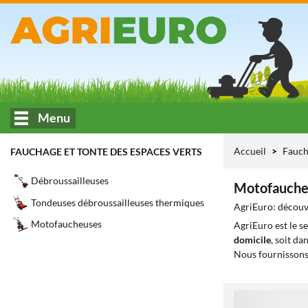
Menu
Accueil
Fauch
FAUCHAGE ET TONTE DES ESPACES VERTS
Débroussailleuses
Motofaucheu
Tondeuses débroussailleuses thermiques
AgriEuro: découvr
Motofaucheuses
AgriEuro est le s
domicile
, soit da
Nous fournissons
1