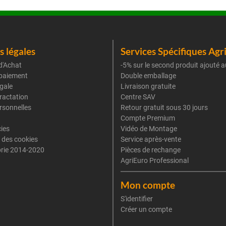
 légales
Services Spécifiques Agr
d'Achat
-5% sur le second produit ajouté a
paiement
Double emballage
gale
Livraison gratuite
tractation
Centre SAV
rsonnelles
Retour gratuit sous 30 jours
Compte Premium
cies
Vidéo de Montage
 des cookies
Service après-vente
rie 2014-2020
Pièces de rechange
AgriEuro Professional
Mon compte
S'identifier
Créer un compte