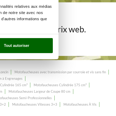
nnalités relatives aux médias
on de notre site avec nos
e de plus de 65
 d'autres informations que
ges
au meilleur prix web.
Tout autoriser
Loncin
Motofaucheuses avec transmission par courroie et vis sans fin
n à Engrenages
Cylindrée 165 cm³
Motofaucheuses Cylindrée 175 cm³
cm
Motofaucheuses Largeur de Coupe 80 cm
ofaucheuses Semi-Professionnelles
 3+2
Motofaucheuses Vitesses 3+3
Motofaucheuses À Vis