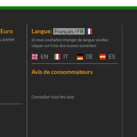
iEuro
Langue:
New
Français / FR
u panier
Inscr
Si vous souhaitez changer de langue veuillez
cliquer sur l'une des icones suivantes:
part
obti
EN
IT
DE
ES
Emai
Avis de consommateurs
Une er
J'
retent
Consulter tous les avis