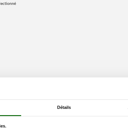
électionné
Détails
ies.