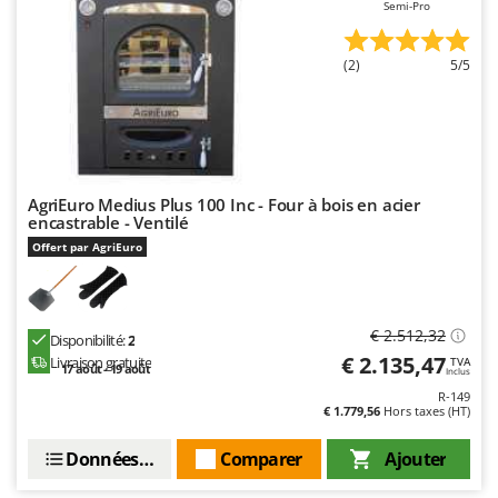
Semi-Pro
(2)
5/5
AgriEuro Medius Plus 100 Inc - Four à bois en acier
encastrable - Ventilé
Offert par AgriEuro
€ 2.512,32
Disponibilité:
2
€ 2.135,47
Livraison gratuite
TVA
17 août - 19 août
Inclus
R-149
€ 1.779,56
Hors taxes (HT)
Données techniques
Comparer
Ajouter