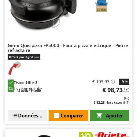
Master
Mastercook
Masterpro
McCulloch
MCH
Girmi Quisipizza FP5000 - Four à pizza électrique - Pierre
Michelin
réfractaire
Offert par AgriEuro
Mille
Minox
Mockmill
-5%
€ 103,93
Disponibilité:
3
More than chef
€ 98,73
Livraison gratuite
TVA
12 août - 14 août
Inclus
MOSA
R-0
€ 82,28
Hors taxes (HT)
MOVA
Mowox
Données techniques
Comparer
Ajouter
MTD