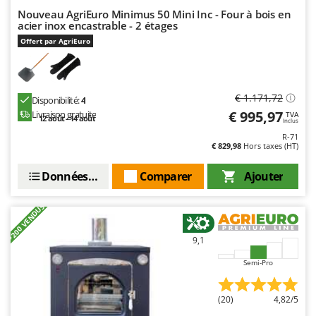
Nouveau AgriEuro Minimus 50 Mini Inc - Four à bois en
acier inox encastrable - 2 étages
Offert par AgriEuro
€ 1.171,72
Disponibilité:
4
€ 995,97
Livraison gratuite
TVA
12 août - 14 août
Inclus
R-71
€ 829,98
Hors taxes (HT)
Données techniques
Comparer
Ajouter
+200 VENDUS
9,1
Semi-Pro
(20)
4,82/5