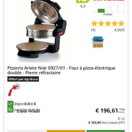
N
New O.M.R.A.
6,3
Nilfisk
Hobby
Ninja
Novatec
(4)
4,96/5
Novital
NuAir
NuovaFac
Pizzeria Ariete Noir 0927/01 - Four à pizza électrique
O
double - Pierre réfractaire
Officine Savioli
Offert par AgriEuro
Oliviero
Olix
OMA
Disponibilité:
6
Omas
€ 196,61
Livraison gratuite
TVA
12 août - 14 août
Inclus
Ompagrill
R-12
€ 163,84
Hors taxes (HT)
Ooni