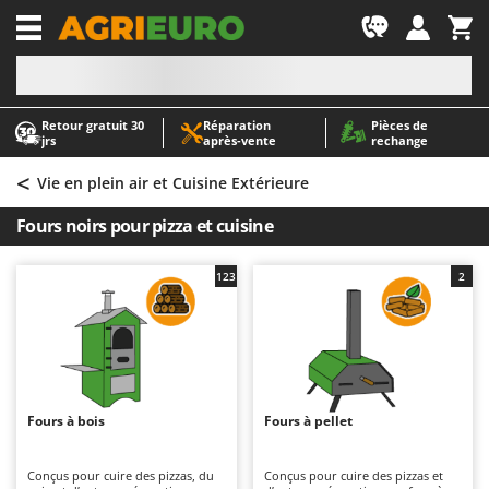
-1
Retour gratuit 30
Réparation
Pièces de
A
A
jrs
après‑vente
rechange
Abris de jardin
ABAC
<
Accessoires pour tracteurs tondeuses autoportés
AgriEuro Premium
Vie en plein air et Cuisine Extérieure
Aérateurs Scarificateurs pour gazon
AgriEuro TOP-LINE
Fours noirs pour pizza et cuisine
Arracheuses de pommes de terre pour tracteur
AGT
Aspirateurs - Balais Électriques
Aima
123
2
Aspirateurs à cendres
Airmec
Aspirateurs à feuilles sur roues
AL-KO
Aspirateurs de piscine
ALA 2000
Aspirateurs Multifonctions
Alce
Fours à bois
Fours à pellet
Atomiseurs agricoles pour tracteurs
Alpina
Atomiseurs pour traitements
Ama
Conçus pour cuire des pizzas, du
Conçus pour cuire des pizzas et