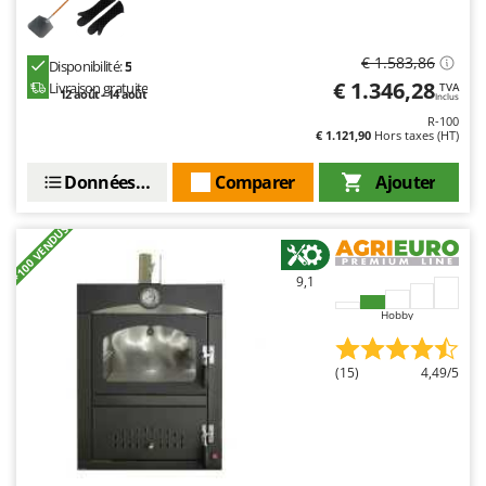
€ 1.583,86
Disponibilité:
5
€ 1.346,28
Livraison gratuite
TVA
12 août - 14 août
Inclus
R-100
€ 1.121,90
Hors taxes (HT)
Données techniques
Comparer
Ajouter
+100 VENDUS
9,1
Hobby
(15)
4,49/5