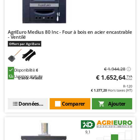
AgriEuro Medius 80 Inc - Four à bois en acier encastrable
- Ventilé
Offert par AgriEuro
€ 1.944,28
Disponibilité:
6
€ 1.652,64
Livraison gratuite
TVA
12 août - 14 août
Inclus
R-120
€ 1.377,20
Hors taxes (HT)
Données techniques
Comparer
Ajouter
9,1