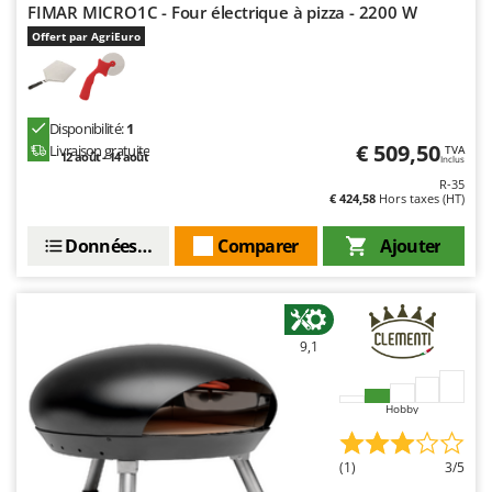
FIMAR MICRO1C - Four électrique à pizza - 2200 W
Stiga
Offert par AgriEuro
Stocker
Sunseeker
T
Disponibilité:
1
Tecla
€ 509,50
Livraison gratuite
TVA
12 août - 14 août
Inclus
TecnoGen
R-35
€ 424,58
Hors taxes (HT)
Tellarini Pompe
Telwin
Données techniques
Comparer
Ajouter
Tenco
Tineco
Titania
9,1
Tornado
Tre Spade
Hobby
Trev - Abrek - TecnoVIR
(1)
3/5
Trotec