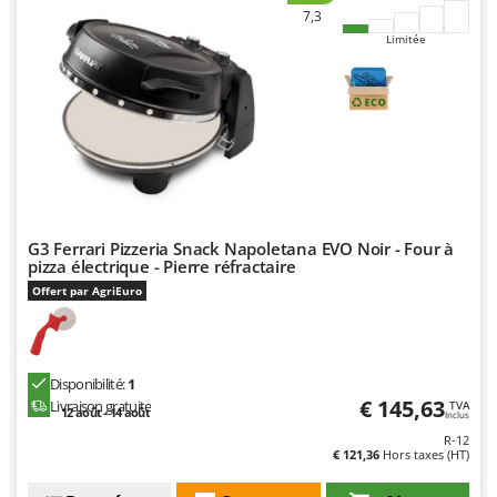
7,3
Limitée
G3 Ferrari Pizzeria Snack Napoletana EVO Noir - Four à
pizza électrique - Pierre réfractaire
Offert par AgriEuro
Disponibilité:
1
€ 145,63
Livraison gratuite
TVA
12 août - 14 août
Inclus
R-12
€ 121,36
Hors taxes (HT)