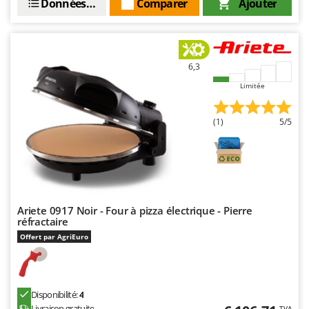
Données techniques
Comparer
Ajouter
6,3
Limitée
(1)
5/5
Ariete 0917 Noir - Four à pizza électrique - Pierre
réfractaire
Offert par AgriEuro
Disponibilité:
4
Livraison gratuite
TVA