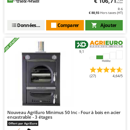
€ 106,71
12 août - 14 août
Inclus
R-6
€ 88,93
Hors taxes (HT)
Données techniques
Comparer
Ajouter
+200 VENDUS
9,1
Hobby
(27)
4,64/5
Nouveau AgriEuro Minimus 50 Inc - Four à bois en acier
encastrable - 3 étages
Offert par AgriEuro