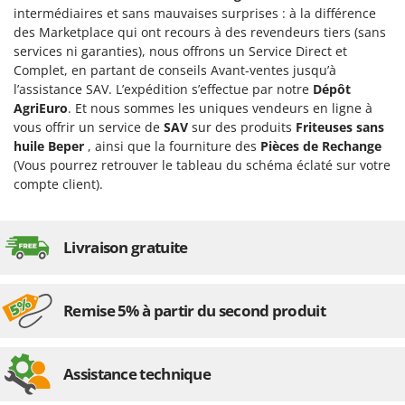
Scies alternatives à batterie
Intex
intermédiaires et sans mauvaises surprises : à la différence
Scies de jardin télescopiques
des Marketplace qui ont recours à des revendeurs tiers (sans
Italyco
services ni garanties), nous offrons un Service Direct et
Sécateurs électriques à batterie
ITM
Complet, en partant de conseils Avant-ventes jusqu’à
Sécateurs et Échenilloirs manuels
l’assistance SAV. L’expédition s’effectue par notre
Dépôt
J
AgriEuro
. Et nous sommes les uniques vendeurs en ligne à
Sécateurs pneumatiques
JOLLY ITALIA
vous offrir un service de
SAV
sur des produits
Friteuses sans
Semoirs et Épandeurs d'engrais
huile Beper
, ainsi que la fourniture des
Pièces de Rechange
K
(Vous pourrez retrouver le tableau du schéma éclaté sur votre
Socs pour tracteur
KAAZ
compte client).
Souffleurs aspirateurs pour Feuilles
Karcher
Soufreuses - Poudreuses à dos
Kasco
Livraison gratuite
Soufreuses - Poudreuses pour tracteur
Kemper
Keter
T
Taille-haies
KitchenAid
Remise 5% à partir du second produit
Taille-haies à bras pour tracteur
Komo
Tarières
Assistance technique
L
Tondeuses à Gazon
Laica