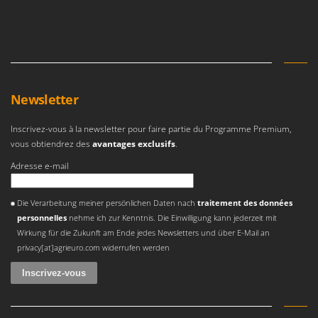
Resto Italia
Ribimex
Ripartrak
Ritter
River Systems
Newsletter
Robomow
Inscrivez-vous à la newsletter pour faire partie du Programme Premium,
Rossofuoco
vous obtiendrez des
avantages exclusifs
.
Rover Pompe
Adresse e-mail
Royal Food
Une erreur est survenue
Ryobi
Die Verarbeitung meiner persönlichen Daten nach
traitement des données
personnelles
nehme ich zur Kenntnis. Die Einwilligung kann jederzeit mit
S
Wirkung für die Zukunft am Ende jedes Newsletters und über E-Mail an
S.T.P.
privacy[at]agrieuro.com widerrufen werden
Santos
Sbaraglia
Schnitzer