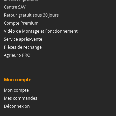
N
New O.M.R.A.
Centre SAV
Nilfisk
Retour gratuit sous 30 jours
Ninja
Compte Premium
Novatec
Vidéo de Montage et Fonctionnement
Novital
Service après-vente
NuAir
Pièces de rechange
NuovaFac
Agrieuro PRO
O
Officine Savioli
Oliviero
Mon compte
Olix
OMA
Mon compte
Omas
Mes commandes
Ompagrill
Déconnexion
Ooni