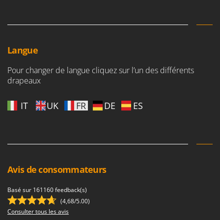
Oriental Koshin
Outdoorchef
P
Palazzetti
Langue
Palumbo Pavi
Pour changer de langue cliquez sur l’un des différents
Partisani
drapeaux
Paterlini
IT
UK
FR
DE
ES
Philips
Pramac
Prismafood
R
R.G.V.
Avis de consommateurs
Rato
Basé sur 161160 feedback(s)
Reber
(4,68/5.00)
Redback
Consulter tous les avis