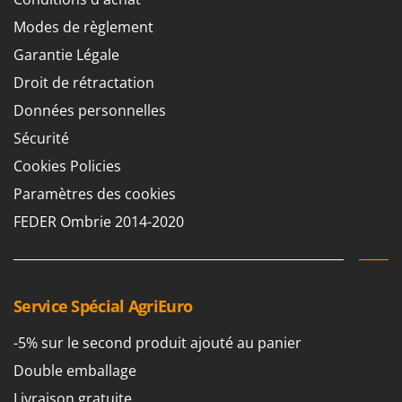
Master
Modes de règlement
Mastercook
Garantie Légale
Masterpro
Droit de rétractation
McCulloch
Données personnelles
MCH
Sécurité
Michelin
Cookies Policies
Mille
Paramètres des cookies
Minox
FEDER Ombrie 2014-2020
Mockmill
More than chef
MOSA
Service Spécial AgriEuro
MOVA
Mowox
-5% sur le second produit ajouté au panier
MTD
Double emballage
Livraison gratuite