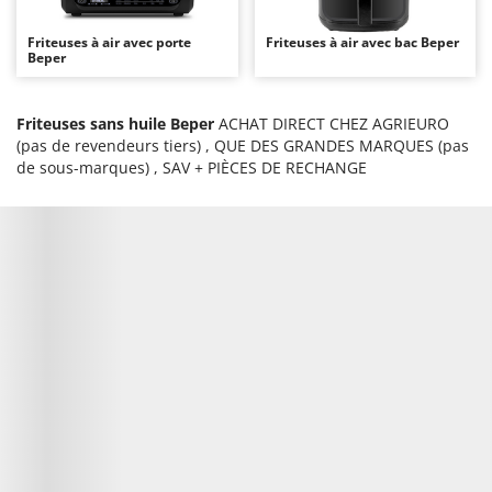
Autolaveuses
Ambrogio Robot
Friteuses à air avec porte
Friteuses à air avec bac Beper
Autres produits
Annovi Reverberi
Beper
ANTHBOT
B
Balayeuses
Archman
Friteuses sans huile Beper
ACHAT DIRECT CHEZ AGRIEURO
(pas de revendeurs tiers) , QUE DES GRANDES MARQUES (pas
Bancs de scie pour le bois - Scies à bûches
Arco
de sous-marques) , SAV + PIÈCES DE RECHANGE
Barbecues
Ardes
Bennes pour tracteur
Argo
Brosses pour sols extérieurs
Ariete
Brouettes à moteur
Artus
Broyeurs à axe horizontal pour tracteur
Attila
Broyeurs de branches et végétaux
Ausonia
Butteurs pour tracteur
Awelco
C
B
Chargeurs de batterie - Démarreurs
Baesso
Charrues pour tracteur
Bahco