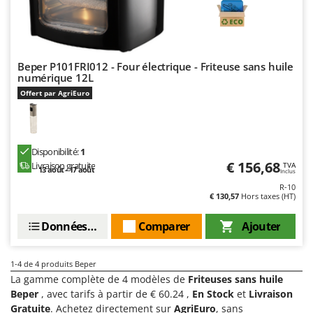
Pulvérisateurs
GRIFO
Pulvérisateurs portés
GVS
GYS
R
Beper P101FRI012 - Four électrique - Friteuse sans huile
Rafraîchisseurs d'air par évaporation
numérique 12L
H
Rampes de chargement en aluminium
Hailo
Offert par AgriEuro
Râpes à fromage électriques
Helvi
Râteaux pour tracteur
Henx
Remplisseuses
Disponibilité:
1
HiKOKI
€ 156,68
Livraison gratuite
TVA
13 août - 17 août
Robots nettoyeurs de piscine
Inclus
Honda
R-10
Robots Tondeuses
€ 130,57
Hors taxes (HT)
I
Rogneuses de souches
Idromatic
Données techniques
Comparer
Ajouter
Rouleaux pour tracteur
Il-Tec
Imperia
S
1-4
de 4 produits Beper
Scies à os
La gamme complète de 4 modèles de
Friteuses sans huile
Infaco
Beper
, avec tarifs à partir de € 60.24 ,
En Stock
et
Livraison
Scies à Ruban
Intec
Gratuite
. Achetez directement sur
AgriEuro
, sans