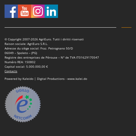
Seven Italy
Shark
Silky
Simatech
Sirman
© Copyright 2007-2026 AgriEuro. Tutti i diritti riservati
Raison sociale: AgriEuro S.R.L.
Skil
Adresse du siège social: Fraz. Petrognano 50/D
06049 – Spoleto – (PG)
Smartwood
Registre des entreprises de Pérouse – N° de TVA IT01629170547
Numéro REA: 150802
Smeg
Capital social: 5.000.000,00 €
Contacts
Snapper
Powered by Kaleido | Digital Productions - www.kalei.do
Solidur
Spice Electronics
Spiralmac
Spring Protezione
Spyro
Stanley