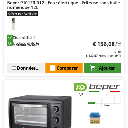
Beper P101FRI012 - Four électrique - Friteuse sans huile
Resto Italia
numérique 12L
Ribimex
Offert par AgriEuro
Ripartrak
Ritter
River Systems
Disponibilité:
1
€ 156,68
Livraison gratuite
TVA
13 août - 17 août
Robomow
Inclus
R-10
Rossofuoco
€ 130,57
Hors taxes (HT)
Rover Pompe
Données techniques
Comparer
Ajouter
Royal Food
Ryobi
S
7,0
S.T.P.
Santos
Limitée
Sbaraglia
Schnitzer