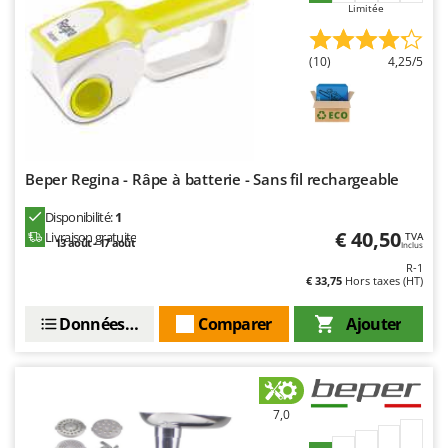
Limitée
(10)
4,25/5
Beper Regina - Râpe à batterie - Sans fil rechargeable
Disponibilité:
1
€ 40,50
Livraison gratuite
TVA
13 août - 17 août
Inclus
R-1
€ 33,75
Hors taxes (HT)
Données techniques
Comparer
Ajouter
7,0