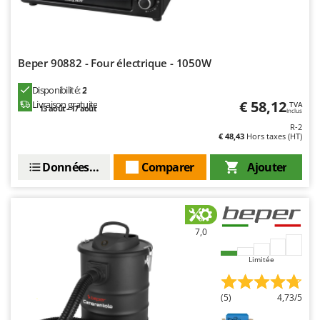
Stiga
Stocker
Sunseeker
Beper 90882 - Four électrique - 1050W
T
Disponibilité:
2
Tecla
€ 58,12
Livraison gratuite
TVA
13 août - 17 août
Inclus
TecnoGen
R-2
Tellarini Pompe
€ 48,43
Hors taxes (HT)
Telwin
Données techniques
Comparer
Ajouter
Tenco
Tineco
Titania
7,0
Tornado
Limitée
Tre Spade
Trev - Abrek - TecnoVIR
(5)
4,73/5
Trotec