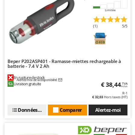
Limitée
(1)
5/5
Beper P202ASP401 - Ramasse-miettes rechargeable à
batterie - 7.4 V 2 Ah
En rupture de stock
Alertez-moi de la disponibilité
€ 38,44
Livraison gratuite
TVA
Inclus
R-1
€ 32,03
Hors taxes (HT)
Données techniques
Comparer
Alertez-moi