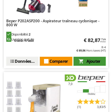
Worx
Y
Yard Force
Beper P202ASP200 - Aspirateur traîneau cyclonique -
800 W
Z
Zanon
Disponibilité:
2
Zephir
€ 82,87
Livraison gratuite
TVA
13 août - 17 août
Inclus
ZGrills
R-4
€ 69,06
Hors taxes (HT)
Zodiac
Zomax
Données techniques
Comparer
Ajouter
7,0
Hobby
(1)
3,83/5