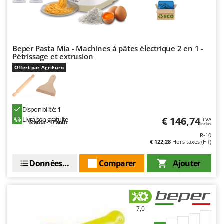
Beper Pasta Mia - Machines à pâtes électrique 2 en 1 -
Pétrissage et extrusion
Offert par AgriEuro
Disponibilité:
1
€ 146,74
Livraison gratuite
TVA
13 août - 17 août
Inclus
R-10
€ 122,28
Hors taxes (HT)
Données techniques
Comparer
Ajouter
7,0