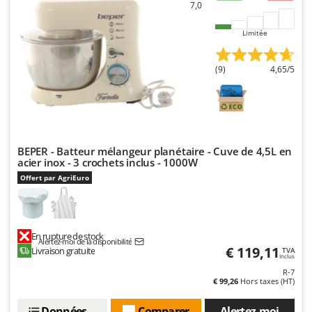
7,0
Limitée
(9)
4,65/5
BEPER - Batteur mélangeur planétaire - Cuve de 4,5L en
acier inox - 3 crochets inclus - 1000W
Offert par AgriEuro
En rupture de stock
Alertez-moi de la disponibilité
€ 119,11
Livraison gratuite
TVA
Inclus
R-7
€ 99,26
Hors taxes (HT)
Données techniques
Comparer
Alertez-moi