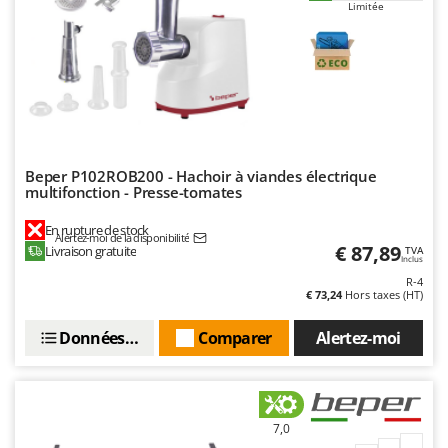
Limitée
Beper P102ROB200 - Hachoir à viandes électrique
multifonction - Presse-tomates
En rupture de stock
Alertez-moi de la disponibilité
€ 87,89
Livraison gratuite
TVA
Inclus
R-4
€ 73,24
Hors taxes (HT)
Données techniques
Comparer
Alertez-moi
7,0