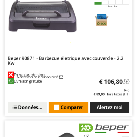
Limitée
Beper 90871 - Barbecue életrique avec couvercle - 2.2
Kw
En rupture de stock
Alertez-moi de la disponibilité
€ 106,80
Livraison gratuite
TVA
Inclus
R-6
€ 89,00
Hors taxes (HT)
Données techniques
Comparer
Alertez-moi
7,0