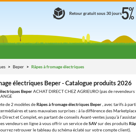
Retour gratuit sous 30 jours
ues
Beper
Râpes à fromage électriques
mage électriques Beper - Catalogue produits 2026
électriques Beper
ACHAT DIRECT CHEZ AGRIEURO (pas de revendeurs 
HANGE
te de 2 modèles de
Râpes à fromage électriques Beper
, avec tarifs à par
ntermédiaires et sans mauvaises surprises : à la différence des Marketplace
e Direct et Complet, en partant de conseils Avant-ventes jusqu’à l’assista
s vendeurs en ligne à vous offrir un service de
SAV
sur des produits
Râp
ourrez retrouver le tableau du schéma éclaté sur votre compte client).