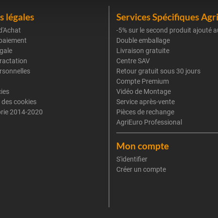
 légales
Services Spécifiques Agr
d'Achat
-5% sur le second produit ajouté a
paiement
Double emballage
gale
Livraison gratuite
tractation
Centre SAV
rsonnelles
Retour gratuit sous 30 jours
Compte Premium
cies
Vidéo de Montage
 des cookies
Service après-vente
rie 2014-2020
Pièces de rechange
AgriEuro Professional
Mon compte
S'identifier
Créer un compte