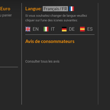
iEuro
Langue:
New
Français / FR
u panier
Inscr
Si vous souhaitez changer de langue veuillez
cliquer sur l'une des icones suivantes:
part
obti
EN
IT
DE
ES
Emai
Avis de consommateurs
Une er
J'
retent
Consulter tous les avis