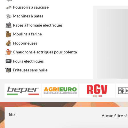
Poussoirs à saucisse
1
Machines à pâtes
Râpes à fromage électriques
Moulins à farine
Floconneuses
Chaudrons électriques pour polenta
Fours électriques
Friteuses sans huile
filtri
Aucun filtre s