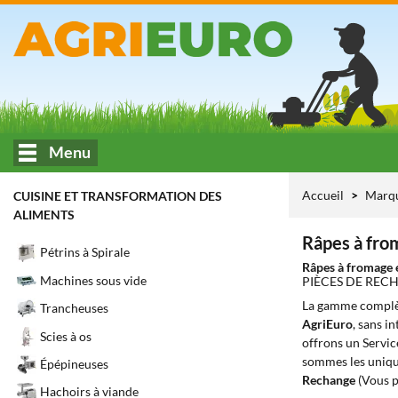
Menu
Accueil
Marq
CUISINE ET TRANSFORMATION DES
ALIMENTS
Râpes à fro
Pétrins à Spirale
Râpes à fromage 
Machines sous vide
PIÈCES DE REC
La gamme complè
Trancheuses
AgriEuro
, sans i
Scies à os
offrons un Servic
sommes les unique
Épépineuses
Rechange
(Vous p
Hachoirs à viande