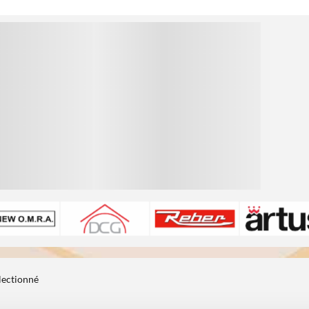
1
électionné