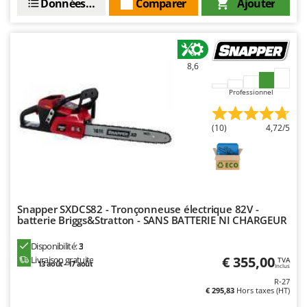
Données techniques
Comparer
Ajouter
8,6
Professionnel
(10)
4,72/5
Snapper SXDCS82 - Tronçonneuse électrique 82V -
batterie Briggs&Stratton - SANS BATTERIE NI CHARGEUR
Disponibilité:
3
€ 355,00
Livraison gratuite
TVA
13 août - 17 août
Inclus
R-27
€ 295,83
Hors taxes (HT)