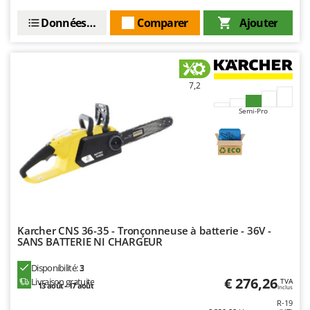
Données techniques
Comparer
Ajouter
7,2
Semi-Pro
Karcher CNS 36-35 - Tronçonneuse à batterie - 36V -
SANS BATTERIE NI CHARGEUR
Disponibilité:
3
€ 276,26
Livraison gratuite
TVA
13 août - 17 août
Inclus
R-19