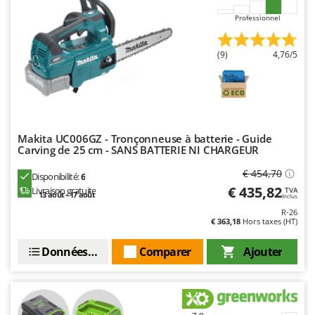
Worx
Professionnel
Y
Yard Force
(9)
4,76/5
Z
Zanon
Zephir
ZGrills
Makita UC006GZ - Tronçonneuse à batterie - Guide
Carving de 25 cm - SANS BATTERIE NI CHARGEUR
Zodiac
Zomax
€ 454,70
Disponibilité:
6
€ 435,82
Livraison gratuite
TVA
13 août - 17 août
Inclus
R-26
€ 363,18
Hors taxes (HT)
Données techniques
Comparer
Ajouter