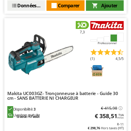
Données techniques
Comparer
Ajouter
7,3
Professionnel
(1)
4,5/5
Makita UC003GZ- Tronçonneuse à batterie - Guide 30
cm - SANS BATTERIE NI CHARGEUR
€ 415,98
Disponibilité:
3
€ 358,51
Livraison gratuite
TVA
13 août - 17 août
Inclus
R-11
€ 298,76
Hors taxes (HT)