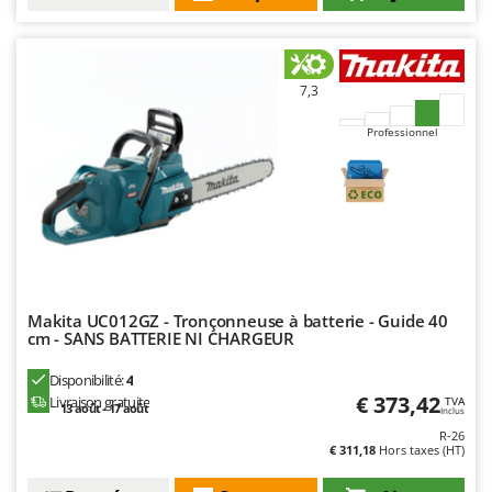
7,3
Professionnel
Makita UC012GZ - Tronçonneuse à batterie - Guide 40
cm - SANS BATTERIE NI CHARGEUR
Disponibilité:
4
€ 373,42
Livraison gratuite
TVA
13 août - 17 août
Inclus
R-26
€ 311,18
Hors taxes (HT)