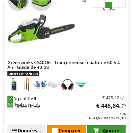
7,8
Semi-Pro
Greenworks CS40O6 - Tronçonneuse à batterie 60 V 4
Ah - Guide de 40 cm
Offert par AgriEuro
€ 478,22
Disponibilité:
5
€ 445,84
Livraison gratuite
TVA
13 août - 17 août
Inclus
R-24
€ 371,53
Hors taxes (HT)
Données techniques
Comparer
Ajouter