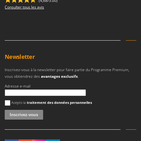
(4,68/5.00)
Consulter tous les avis
Newsletter
Inscrivez-vous à la newsletter pour faire partie du Programme Premium,
vous obtiendrez des
avantages exclusifs
.
Adresse e-mail
Une erreur est survenue
Acepto la
traitement des données personnelles