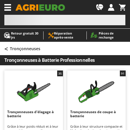
-1
Retour gratuit 30
Réparation
Pièces de
A
A
jrs
après‑vente
rechange
Abris de jardin
ABAC
<
Accessoires pour tracteurs tondeuses autoportés
AgriEuro Premium
Tronçonneuses
Aérateurs Scarificateurs pour gazon
AgriEuro TOP-LINE
Tronçonneuses à Batterie Professionnelles
Arracheuses de pommes de terre pour tracteur
AGT
Aspirateurs - Balais Électriques
Aima
35
91
Aspirateurs à cendres
Airmec
Aspirateurs à feuilles sur roues
AL-KO
Aspirateurs de piscine
ALA 2000
Aspirateurs Multifonctions
Alce
Tronçonneuses d'élagage à
Tronçonneuses de coupe à
batterie
batterie
Atomiseurs agricoles pour tracteurs
Alpina
Atomiseurs pour traitements
Ama
Grâce à leur poids réduit et à leur
Grâce à leur structure compacte et