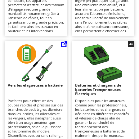
compacité, ces appareils
légère (en plastique), qui garantit
Autolaveuses
Ambrogio Robot
permettent d'effectuer des travaux
une excellente maniabilité, et à
d'élagage avec une grande
leur alimentation par batterie,
Autres produits
Annovi Reverberi
maniabilité, notamment grâce à
assurant l'absence d'émissions,
l'absence de câbles, tout en
une totale liberté de mouvement
garantissant une grande précision.
sans l'encombrement des câbles
ANTHBOT
Ils facilitent ainsi les travaux en
ainsi qu'une puissance constante,
B
hauteur et les interventions
elles permettent d'effectuer des
Balayeuses
Archman
rapides, en particulier sur les
travaux de coupe et d'abattage,
modèles dotés d'une poignée
ponctuels ou réguliers, sur des
Bancs de scie pour le bois - Scies à bûches
Arco
supérieure permettant une
troncs et des branches de petit à
46
utilisation d'une seule main
moyen diamètre. L'autonomie
Barbecues
Ardes
(réservée aux professionnels).
peut être prolongée en
Destinées aussi bien aux amateurs
remplaçant la batterie déchargée
Bennes pour tracteur
Argo
qu'aux professionnels, ces
par une batterie lithium-ion
machines conviennent, selon leur
chargée. Disponibles du niveau
Brosses pour sols extérieurs
Ariete
puissance et leur autonomie, à
amateur au niveau semi-
une utilisation occasionnelle ou
professionnel, elles garantissent
Brouettes à moteur
Artus
fréquente sur des branches de
une coupe précise et maîtrisée.
petit à moyen diamètre, vertes ou
Elles sont également appréciées
Vers les élagueuses à batterie
Batteries et chargeurs de
Broyeurs à axe horizontal pour tracteur
sèches. L'alimentation par batterie
pour leur démarrage immédiat et
Attila
batteries Tronçonneuses
garantit une bonne autonomie,
leur faible niveau sonore, ce qui
Électriques
une puissance constante, un
les rend particulièrement
Broyeurs de branches et végétaux
Ausonia
démarrage immédiat, un faible
adaptées à une utilisation en
Parfaites pour effectuer des
Disponibles pour les amateurs
niveau sonore et l'absence
milieu résidentiel. Elles ne
coupes rapides et précises sur des
comme pour les professionnels,
Butteurs pour tracteur
Awelco
d'émissions. L'autonomie peut
nécessitent qu'un entretien
branches de petit à gros diamètre
les batteries et les chargeurs se
être prolongée en remplaçant la
minimal, limité au nettoyage et à
dans les jardins, les oliveraies et
déclinent en différentes capacités
batterie déchargée par une
l'entretien du système de
les vergers, elles s’adaptent aussi
et vitesses de charge afin de
C
B
batterie lithium-ion déjà chargée,
lubrification de la chaîne, au
bien à un usage amateur que
garantir la continuité de
Chargeurs de batterie - Démarreurs
Baesso
ce qui rend ces modèles
contrôle périodique du dispositif
professionnel, selon la puissance
fonctionnement des
particulièrement adaptés à une
de coupe et de l'affûtage de la
et l’autonomie du modèle.
tronçonneuses à batterie et de
Charrues pour tracteur
Bahco
utilisation en milieu résidentiel.
chaîne, ainsi qu'au maintien de la
Disponibles avec ou sans rallonge,
maintenir des performances