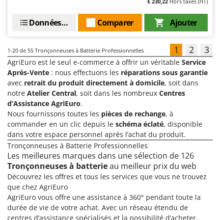
€ 230,22
Hors taxes (HT)
Données techniques
Comparer
Ajouter
1
2
3
1-20
de 55 Tronçonneuses à Batterie Professionnelles
AgriEuro est le seul e-commerce à offrir un véritable
Service
Après-Vente
: nous effectuons les
réparations sous garantie
avec
retrait du produit directement à domicile
, soit dans
notre
Atelier Central
, soit dans les nombreux
Centres
d’Assistance AgriEuro
.
Nous fournissons toutes les
pièces de rechange
, à
commander en un clic depuis le
schéma éclaté
, disponible
dans votre espace personnel après l’achat du produit.
Tronçonneuses à Batterie Professionnelles
Les meilleures marques dans une sélection de 126
Tronçonneuses à batterie
au meilleur prix du web
Découvrez les offres et tous les services que vous ne trouvez
que chez AgriEuro
AgriEuro vous offre une assistance à 360° pendant toute la
durée de vie de votre achat. Avec un réseau étendu de
centres d’assistance spécialisés et la possibilité d’acheter,