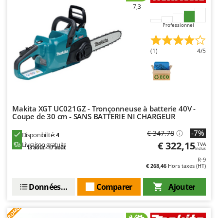
Master
7,3
Mastercook
Professionnel
Masterpro
McCulloch
(1)
4/5
MCH
Michelin
Mille
Minox
Makita XGT UC021GZ - Tronçonneuse à batterie 40V -
Coupe de 30 cm - SANS BATTERIE NI CHARGEUR
Mockmill
-7%
€ 347,78
Disponibilité:
4
More than chef
€ 322,15
Livraison gratuite
TVA
13 août - 17 août
Inclus
MOSA
R-9
MOVA
€ 268,46
Hors taxes (HT)
Mowox
Données techniques
Comparer
Ajouter
MTD
PROMO