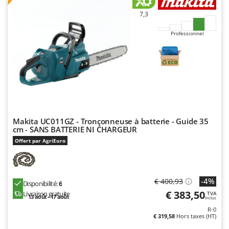
N
New O.M.R.A.
7,3
Nilfisk
Professionnel
Ninja
Novatec
Novital
NuAir
NuovaFac
O
Makita UC011GZ - Tronçonneuse à batterie - Guide 35
Officine Savioli
cm - SANS BATTERIE NI CHARGEUR
Offert par AgriEuro
Oliviero
Olix
OMA
-4%
€ 400,93
Disponibilité:
6
Omas
€ 383,50
Livraison gratuite
TVA
13 août - 17 août
Inclus
Ompagrill
R-0
€ 319,58
Hors taxes (HT)
Ooni