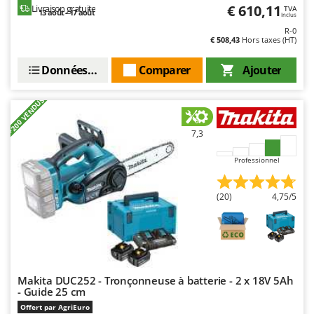
Resto Italia
€ 610,11
Livraison gratuite
TVA
13 août - 17 août
Inclus
Ribimex
R-0
€ 508,43
Hors taxes (HT)
Ripartrak
Données techniques
Comparer
Ajouter
Ritter
River Systems
+200 VENDUS
Robomow
Rossofuoco
7,3
Rover Pompe
Professionnel
Royal Food
Ryobi
(20)
4,75/5
S
S.T.P.
Santos
Sbaraglia
Makita DUC252 - Tronçonneuse à batterie - 2 x 18V 5Ah
- Guide 25 cm
Schnitzer
Offert par AgriEuro