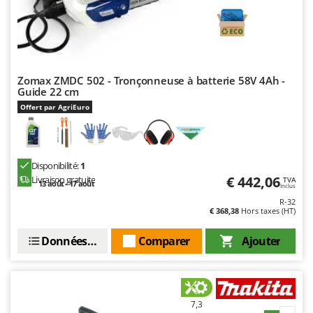
Troy-Bilt
U
Udor
Unger
Zomax ZMDC 502 - Tronçonneuse à batterie 58V 4Ah -
Guide 22 cm
V
Offert par AgriEuro
Verdemax
Vesco
Volpi
Disponibilité:
1
€ 442,06
Livraison gratuite
TVA
W
13 août - 17 août
Inclus
Waldner
R-32
€ 368,38
Hors taxes (HT)
Weber
WIDU
Données techniques
Comparer
Ajouter
Wiper EcoRobot
Wolf Garten
Wortex
7,3