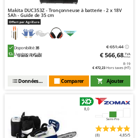
Stiga
Makita DUC353Z - Tronçonneuse à batterie - 2 x 18V
Stocker
5Ah - Guide de 35 cm
Sunseeker
Offert par AgriEuro
T
Tecla
€ 651,44
Disponibilité:
35
TecnoGen
€ 566,68
Livraison gratuite
TVA
13 août - 17 août
Inclus
Tellarini Pompe
R-19
Telwin
€ 472,23
Hors taxes (HT)
Tenco
Données techniques
Comparer
Ajouter
Tineco
Titania
Tornado
8,0
Tre Spade
Semi-Pro
Trev - Abrek - TecnoVIR
Trotec
(8)
4,85/5